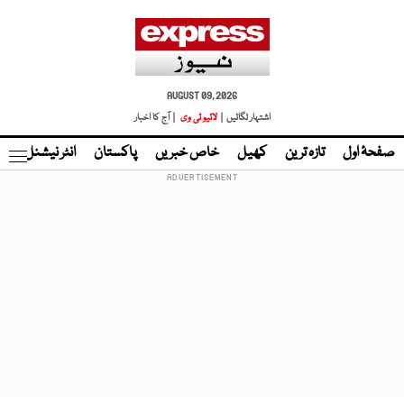
AUGUST 09, 2026
اشتہار لگائیں |
لائیو ٹی وی
| آج کا اخبار
صفحۂ اول
تازہ ترین
کھیل
خاص خبریں
پاکستان
انٹر نیشنل
ٹا