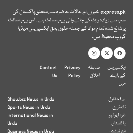
express.pk
خبروں اور حالات حاضرہ سے متعلق پاکستان کی
سب سے زیادہ وزٹ کی جانے والی ویب سائٹ ہے۔ اس ویب سائٹ
پر شائع شدہ تمام مواد کے جملہ حقوق بحق ایکسپریس میڈیا
گروپ محفوظ ہیں۔
ایکسپریس
ضابطہ
Privacy
Contact
کے بارے
اخلاق
Policy
Us
میں
صفحۂ اول
Showbiz News in Urdu
تازہ ترین
Sports News in Urdu
غزہ لہو لہو
International News in
پاکستان
Urdu
انٹر نیشنل
Business News in Urdu