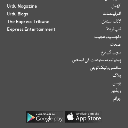
کھیل
Urdu Magazine
انٹرٹینمنٹ
Urdu Blogs
لائف اسٹائل
The Express Tribune
ٹاپ ٹرینڈ
Express Entertainment
دلچسپ و عجیب
صحت
سونے کے نرخ
پیٹرولیم مصنوعات کی قیمتیں
سائنس و ٹیکنالوجی
بلاگ
بزنس
ویڈیوز
جرائم