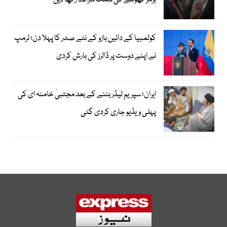
ہرمز کھولنے کی سخت شرائط رکھ دیں
کولمبیا کے دائیں بازو کے نئے صدر کا پہلا دن؛ ٹرمپ
نے اپنے دوست پر ڈالرز کی بارش کردی
ایران؛ سپریم لیڈر بننے کے بعد مجتبیٰ خامنہ ای کی
پہلی ویڈیو جاری کردی گئی