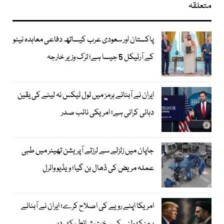
متعلقہ
پاکستان اور سعودی عرب کیساتھ دفاعی معاہدہ نیٹو
کے آرٹیکل 5 جیسا ہے؛ ترک وزیر خارجہ
ایران نے آبنائے ہرمز میں ٹول ٹیکس نہ لینے کی یقین
دہانی کرائی ہے؛ امریکی نائب صدر
جاپان میں زلزلے سے لرزتے آپریشن تھیٹر میں طبی
عملہ مریض کی ڈھال بن گیا؛ ویڈیو وائرل
امریکا اپنے رویے کی اصلاح کرے؛ ایران نے آبنائے