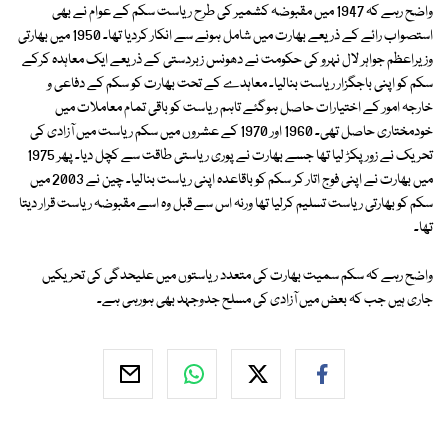
واضح رہے کہ 1947 میں مقبوضہ کشمیر کی طرح ریاست سکم کے عوام نے بھی
استصواب رائے کے ذریعے بھارت میں شامل ہونے سے انکار کردیا تھا۔ 1950 میں بھارتی
وزیراعظم جواہر لال نہرو کی حکومت نے دھونس زبردستی کے ذریعے ایک معاہدہ کرکے
سکم کو اپنی باجگزار ریاست بنالیا۔ معاہدے کے تحت بھارت کو سکم کے دفاعی و
خارجہ امور کے اختیارات حاصل ہوگئے تاہم ریاست کو باقی تمام معاملات میں
خودمختاری حاصل تھی۔ 1960 اور 1970 کے عشروں میں سکم ریاست میں آزادی کی
تحریک نے زور پکڑ لیا تھا جسے بھارت نے پوری ریاستی طاقت سے کچل دیا۔ پھر 1975
میں بھارت نے اپنی فوج اتار کر سکم کو باقاعدہ اپنی ریاست بنالیا۔ چین نے 2003 میں
سکم کو بھارتی ریاست تسلیم کرلیا تھا ورنہ اس سے قبل وہ اسے مقبوضہ ریاست قرار دیتا
تھا۔
واضح رہے کہ سکم سمیت بھارت کی متعدد ریاستوں میں علیحدگی کی تحریکیں
جاری ہیں جب کہ بعض میں آزادی کی مسلح جدوجہد بھی ہورہی ہے۔