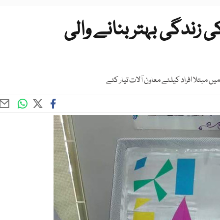
 زندگی بہتر بنانے والی
یں مبتلا افراد کیلئے معاون آلات تیار کئے