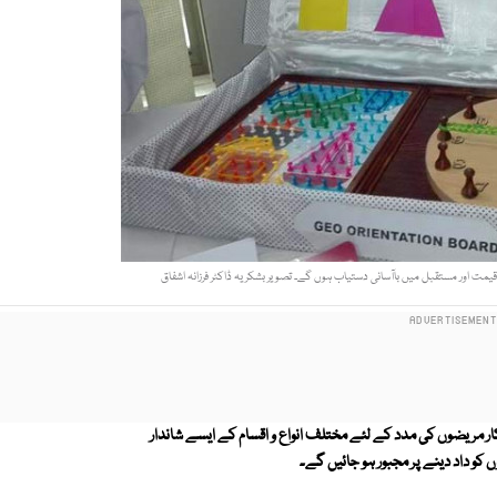
 قیمت اور مستقبل میں باآسانی دستیاب ہوں گے۔ تصویر بشکریہ ڈاکٹر فرزانہ اشفاق
شکار مریضوں کی مدد کے لئے مختلف انواع و اقسام کے ایسے شاندار
کو داد دینے پر مجبور ہو جائیں گے۔