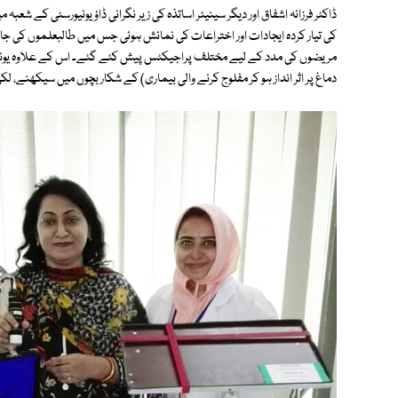
ڈاکٹر فرزانہ اشفاق اور دیگر سینیئر اساتذہ کی زیر نگرانی ڈاؤ یونیورسٹی کے ش
کی تیار کردہ ایجادات اور اختراعات کی نمائش ہوئی جس میں طالبعلموں کی جان
مریضوں کی مدد کے لیے مختلف پراجیکٹس پیش کئے گئے۔ اس کے علاوہ یونیورس
دماغ پر اثر انداز ہو کر مفلوج کرنے والی بیماری) کے شکار بچوں میں سیکھنے،