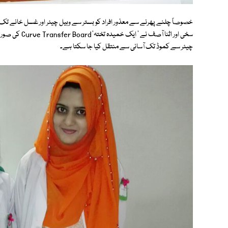
خصوصاً چلنے پھرنے سے معذور افراد کو بستر سے وہیل چیئر اور غسل خانے 
سخی اور اثنا آ
چیئر سے کموڈ تک آسانی سے منتقل کیا جا سکتا ہے۔