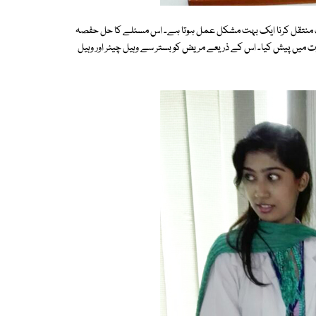
تک منتقل کرنا ایک بہت مشکل عمل ہوتا ہے۔ اس مسئلے کا حل حفصہ
صف نے ' ایک خمیدہ تختہ' Curve Transfer Board کی صورت میں پیش کیا۔ اس کے ذریعے مریض کو بستر سے وہیل چیئر اور وہیل