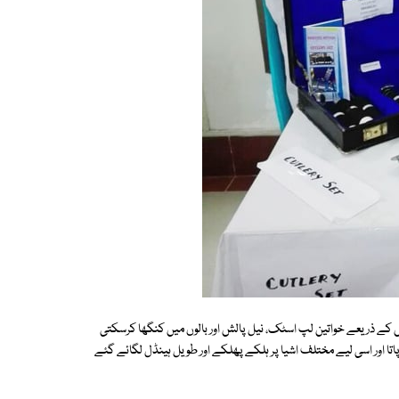
س کے ذریعے خواتین لپ اسٹک، نیل پالش اور بالوں میں کنگھا کرسکتی
اتا اور اسی لیے مختلف اشیا پر ہلکے پھلکے اور طویل ہینڈل لگائے گئے