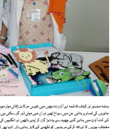
رمشہ منصور اور کشف فاطمہ نے آٹزم زدہ بچوں میں نفیس حرکات (فائن موٹر مووم
جانوروں کی تصاویر بنائیں جن میں سوراخ تھے اور ان میں موٹی ڈور گزر سکتی ہیں۔
کے کٹ آؤٹ میں بنائے گئے چھید سے وہ دوڑ گزار کر اپنے ہاتھوں اور انگلیوں ک
مختلف چیزوں کا اضافہ کرکے مریضوں کو لکھنے کے قابل بنانے والی اشیا بھی تی