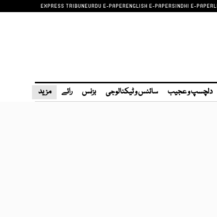
EXPRESS TRIBUNE
URDU E-PAPER
ENGLISH E-PAPER
SINDHI E-PAPER
L
دلچسپ و عجیب
سائنس و ٹیکنالوجی
بزنس
رائے
مزید