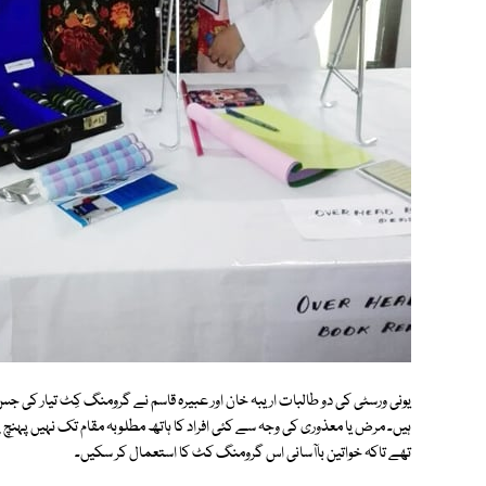
یونی ورسٹی کی دو طالبات اریبہ خان اور عبیرہ قاسم نے گرومنگ کِٹ تیار کی ج
ہیں۔ مرض یا معذوری کی وجہ سے کئی افراد کا ہاتھ مطلوبہ مقام تک نہیں پہنچ پ
تھے تاکہ خواتین باآسانی اس گرومنگ کٹ کا استعمال کر سکیں۔