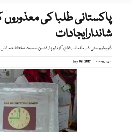
پاکستانی طلبا کی معذوروں کی
شاندارایجادات
ڈاؤ یونیورسٹی کے طلبا نے فالج، آٹزم اور پارکنسن سمیت مختلف امراض م
سہیل یوسف
July 08, 2017