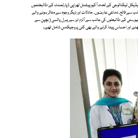
عبہ میڈیکل ٹیکنالوجی کے تحت آکیوپیشنل تھراپی ڈپارٹمنٹ کے طالبعلموں
ب سے فالج، دماغی عارضوں، حادثات اور دیگر وجوہ سے متاثر ہونے والے
ٹی کے طالبعلوں کی جانب سے آٹزم اور سیریبرل پالسی ( بچپن سے
 لکھنے اور احساس پیدا کرنے والے بھی کئی پروجیکٹس شامل تھے۔