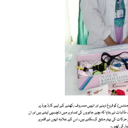
نٹس) کو فروغ دینے اور انہیں مصروف رکھنے کے لیے کارڈ بورڈ پر
 طالبات نے بتایا کہ بچے جانوروں کی تصاویر میں دلچسپی لیتے ہیں اور ان
ی حرکات کی بہتر مشق کرسکتے ہیں۔ اس کے علاوہ انہوں نے قلم پر
ار کی تھیں۔