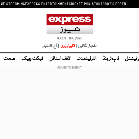
IVE STREAMING
EXPRESS ENTERTAINMENT
CRICKET PAKISTAN
TODAY'S PAPER
AUGUST 06, 2026
اشتہار لگائیں |
لائیو ٹی وی
| آج کا اخبار
ر نیشنل
ٹاپ ٹرینڈ
انٹرٹینمنٹ
لائف اسٹائل
فیکٹ چیک
صحت