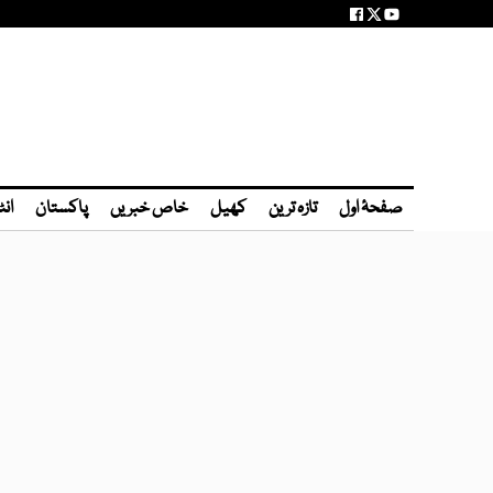
صفحۂ اول
تازہ ترین
کھیل
خاص خبریں
پاکستان
انٹ