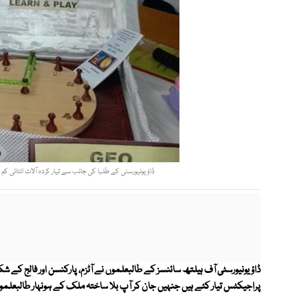
ڈاؤ یونیورسٹی کے طلبا کی جانب سے تیار کردہ آلات انتائی کم
ڈاؤ یونیورسٹی آف ہیلتھ سائنسز کے طالبعلموں نے آٹزم، پارکنسن اور فالج کے 
پراجیکٹس تیار کئے ہیں جنہیں جان کر آپ بلا ساختہ ملک کے ہونہار طالبعلموں 