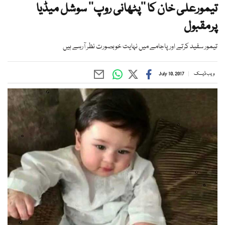
تیمورعلی خان کا ’’پٹھانی روپ‘‘ سوشل میڈیا
پرمقبول
تیمور سفید کرتے اور پاجامے میں نہایت خوبصورت نظر آرہے ہیں
ویب ڈیسک
July 10, 2017