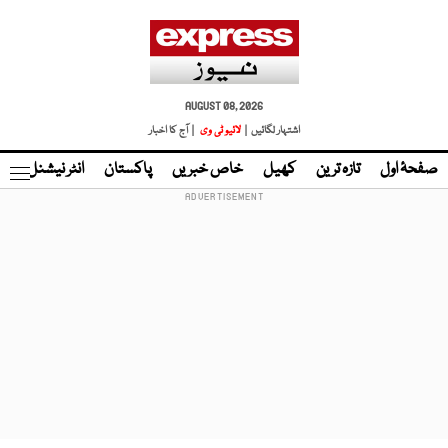
AUGUST 08, 2026
اشتہار لگائیں |
لائیو ٹی وی
| آج کا اخبار
صفحۂ اول
تازہ ترین
کھیل
خاص خبریں
پاکستان
انٹر نیشنل
ٹا