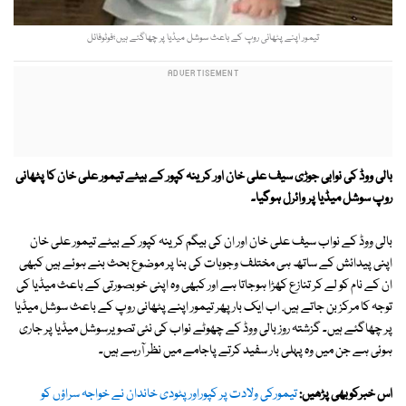
تیمور اپنے پٹھانی روپ کے باعث سوشل میڈیا پر چھاگئے ہیں؛فوٹوفائل
بالی ووڈ کی نوابی جوڑی سیف علی خان اور کرینہ کپور کے بیٹے تیمور علی خان کا پٹھانی
روپ سوشل میڈیا پر وائرل ہوگیا۔
بالی ووڈ کے نواب سیف علی خان اور ان کی بیگم کرینہ کپور کے بیٹے تیمور علی خان
اپنی پیدائش کے ساتھ ہی مختلف وجوہات کی بنا پر موضوع بحث بنے ہوئے ہیں کبھی
ان کے نام کو لے کر تنازع کھڑا ہوجاتا ہے اور کبھی وہ اپنی خوبصورتی کے باعث میڈیا کی
توجہ کا مرکز بن جاتے ہیں. اب ایک بار پھر تیمور اپنے پٹھانی روپ کے باعث سوشل میڈیا
پر چھاگئے ہیں۔ گزشتہ روز بالی ووڈ کے چھوٹے نواب کی نئی تصویرسوشل میڈیا پر جاری
ہوئی ہے جن میں وہ پہلی بار سفید کرتے پاجامے میں نظر آرہے ہیں۔
اس خبرکوبھی پڑھیں:
تیمورکی ولادت پر کپوراورپٹودی خاندان نے خواجہ سراؤں کو