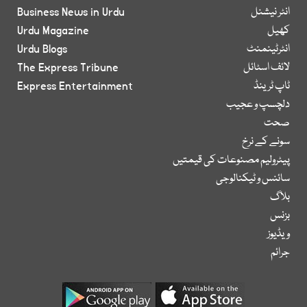
انٹر نیشنل
Business News in Urdu
کھیل
Urdu Magazine
انٹرٹینمنٹ
Urdu Blogs
لائف اسٹائل
The Express Tribune
ٹاپ ٹرینڈ
Express Entertainment
دلچسپ و عجیب
صحت
سونے کے نرخ
پیٹرولیم مصنوعات کی قیمتیں
سائنس و ٹیکنالوجی
بلاگ
بزنس
ویڈیوز
جرائم