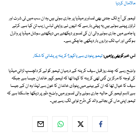
مالامال کردیا
تیمور کی آج تک جتنی بھی تصاویر میڈیا پر جاری ہوئی ہیں وہ ان سب میں ٹی شرٹ اور
ٹراؤزر پہنے ہوئے ہیں یہ پہلی بار ہے کہ انہوں نے روایتی لباس زیب تن کیا ہے, کرتے
پاجامے میں جاری ہونے والی ان کی تصویر دیکھتے ہی دیکھتے سوشل میڈیا پر وائرل
ہوگئی اور اب تک ہزاروں بار دیکھی جاچکی ہے۔
اس خبرکوبھی پڑھیں:
تیمورپٹودی ہے یاکپور؟ کرینہ پریشانی کا شکار
واضح رہے کہ چند روز قبل سیف کرینہ کے درمیان تیمور کو لے کر دلچسپ لڑائی میڈیا
کی توجہ کا مرکز بن گئی تھی کرینہ کا کہنا تھا کہ تیمور کپور خاندان جیسا ہے جبکہ
سیف کا خیال تھا کہ ان کے بیٹے میں پٹوڈی خاندان کا خون ہے لہٰذا وہ ان کے جیسا
ہے تاہم تیمور کی حالیہ جاری ہونے والی تصویر میں واضح طور پر دیکھا جاسکتا ہے کہ
تیمور اپنی ماں کی بجائے والد کی طرح نوابی لگ رہے ہیں۔