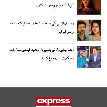
کی اسکارلٹ وچ ماں بن گئیں
وجے تھلاپتی کی اہلیہ کا بڑا یوٹرن، طلاق کا مقدمہ
واپس لے لیا
ارشد چائے والا نے پاسپورٹ تجدید کیلئے اسلام آباد
ہائیکورٹ سے رجوع کرلیا