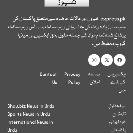
express.pk
خبروں اور حالات حاضرہ سے متعلق پاکستان کی
سب سے زیادہ وزٹ کی جانے والی ویب سائٹ ہے۔ اس ویب سائٹ
پر شائع شدہ تمام مواد کے جملہ حقوق بحق ایکسپریس میڈیا
گروپ محفوظ ہیں۔
ایکسپریس
ضابطہ
Privacy
Contact
کے بارے
اخلاق
Policy
Us
میں
صفحۂ اول
Showbiz News in Urdu
تازہ ترین
Sports News in Urdu
غزہ لہو لہو
International News in
پاکستان
Urdu