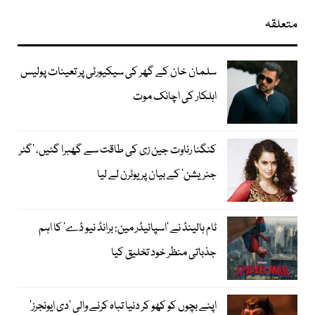
متعلقہ
سلمان خان کے گھر کی سیکیورٹی پر تعینات پولیس
اہلکار کی اچانک موت
کنگنا رناوت جین زی کی طاقت سے گھبرا گئیں، ’گٹر
جنریشن‘ کے بیان پر یوٹرن لے لیا
ٹام ہالینڈ نے ’اسپائیڈر مین: برانڈ نیو ڈے‘ کا اہم
جذباتی منظر خود تخلیق کیا
اپنے بچوں کو کھو کر دنیا تباہ کرنے والی ’دی ایونجرز‘