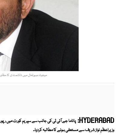
موجودہ صورتحال میں دانشمندی کا مظاہرہ نہ
HYDERABAD:
پاناما جے آئی ٹی کی جانب سے سپریم کورٹ میں رپ
وزیراعظم نواز شریف سے مستعفی ہونے کا مطالبہ کردیا۔