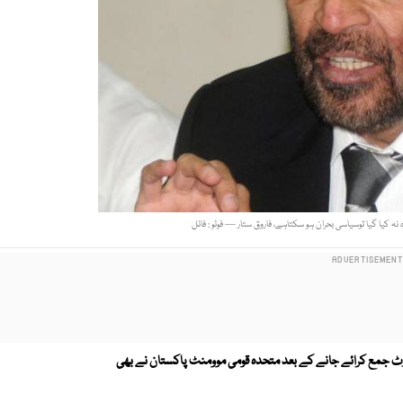
 کیا گیا توسیاسی بحران ہو سکتاہے، فاروق ستار — فوٹو : فائل
ورٹ جمع کرائے جانے کے بعد متحدہ قومی موومنٹ پاکستان نے بھی