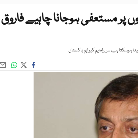
وں پر مستعفی ہوجانا چاہیے فاروق
ا ہوسکتا ہے، سربراہ ایم کیو ایم پاکستان