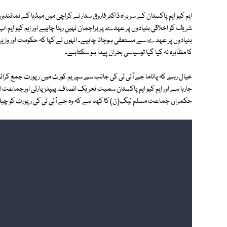
ایم کیو ایم پاکستان کے سربراہ ڈاکٹر فاروق ستار نے کراچی میں میڈیا کے نمائند
شریف کو اخلاقی بنیادوں پر عہدے پر براجمان نہیں رہنا چاہیے اور ایم کیو ایم اب
بنیادوں پر عہدے سے مستعفی ہوجانا چاہیے۔ انہوں نے کہا کہ حکومت اور وزیرا
کا مظاہرہ نہ کیا گیا توسیاسی بحران پیدا ہو سکتاہے۔
خیال رہے کہ پاناما جے آئی ٹی کی جانب سے سپریم کورٹ میں رپورٹ جمع کرائے
جارہا ہے اور ایم کیو ایم پاکستان سمیت تحریک انصاف، پیپلز پارٹی اورجماعت 
حکمراں جماعت مسلم لیگ(ن) کا کہنا ہے کہ وہ جے آئی ٹی کی رپورٹ کو چیل