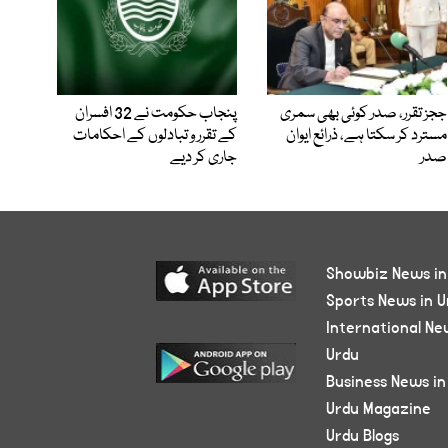
ججز تقرر، صدر کوئی بھی سمری
پنجاب حکومت نے 32 افسران
مسترد کر سکتا ہے، ذرائع ایوان
کے تقرر و تبادلوں کے احکامات
صدر
جاری کر دیے
Showbiz News in
Sports News in U
International Ne
Urdu
Business News in
Urdu Magazine
Urdu Blogs