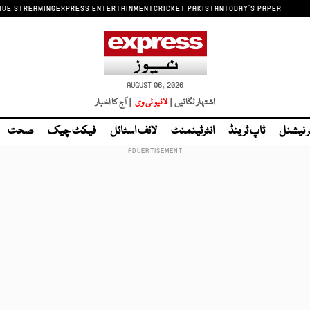
IVE STREAMING
EXPRESS ENTERTAINMENT
CRICKET PAKISTAN
TODAY'S PAPER
AUGUST 06, 2026
اشتہار لگائیں |
لائیو ٹی وی
| آج کا اخبار
ر نیشنل
ٹاپ ٹرینڈ
انٹرٹینمنٹ
لائف اسٹائل
فیکٹ چیک
صحت