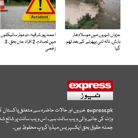
جڑواں شہروں میں موسلادھار
احمد پور شرقیہ، دو موٹر سائیکلوں
بارش، نالہ لئی بپھرنے کے بعد تھم
میں تصادم، 2 افراد جاں بحق، 3
گیا
زخمی
express.pk
خبروں اور حالات حاضرہ سے متعلق پاکستان 
وزٹ کی جانے والی ویب سائٹ ہے۔ اس ویب سائٹ پر شائع شدہ
جملہ حقوق بحق ایکسپریس میڈیا گروپ محفوظ ہیں۔