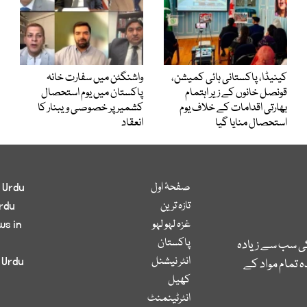
کینیڈا، پاکستانی ہائی کمیشن،
واشنگٹن میں سفارت خانہ
قونصل خانوں کے زیر اہتمام
پاکستان میں یوم استحصال
بھارتی اقدامات کے خلاف یوم
کشمیر پر خصوصی ویبنار کا
استحصال منایا گیا
انعقاد
صفحۂ اول
 Urdu
تازہ ترین
rdu
غزہ لہو لہو
ws in
پاکستان
کی سب سے زیادہ
انٹر نیشنل
 Urdu
 تمام مواد کے
کھیل
انٹرٹینمنٹ