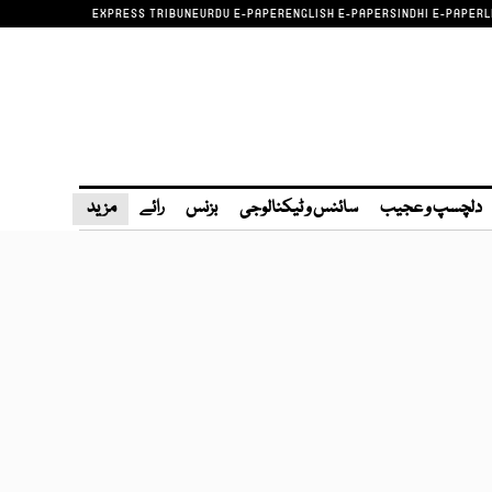
EXPRESS TRIBUNE
URDU E-PAPER
ENGLISH E-PAPER
SINDHI E-PAPER
L
دلچسپ و عجیب
سائنس و ٹیکنالوجی
بزنس
رائے
مزید