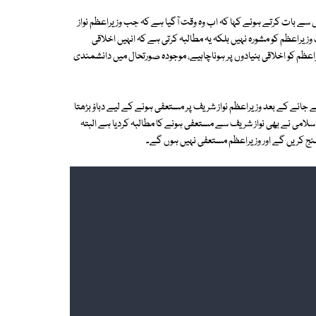
وں سے بات کرتے ہوئے کہا کہ اب وہ وقت آگیا ہے کہ جب وزیراعظم نواز
 وزیراعظم کو مشورہ نہیں بلکہ یہ مطالبہ کرتی ہے کہ انہیں اخلاقی
عظم کو اخلاقی بنیادوں پر ہوناچاہیے، موجودہ صورتحال میں دانشمندی
 جانے کے بعد وزیراعظم نواز شریف پر مستعفی ہونے کے لیے دباؤ بڑھتا
اسلامی نے بھی نواز شریف سے مستعفی ہونے کا مطالبہ کردیا ہے البتہ
نج کریں گے اور وزیراعظم مستعفی نہیں ہوں گے۔