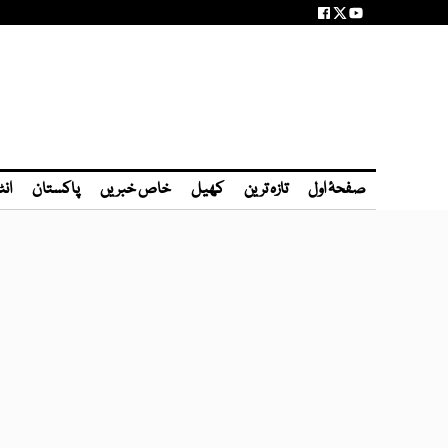
صفحۂ اول
تازہ ترین
کھیل
خاص خبریں
پاکستان
انٹ