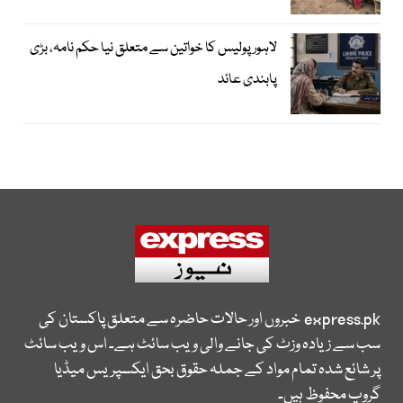
لاہور پولیس کا خواتین سے متعلق نیا حکم نامہ، بڑی
پابندی عائد
express.pk
خبروں اور حالات حاضرہ سے متعلق پاکستان کی
سب سے زیادہ وزٹ کی جانے والی ویب سائٹ ہے۔ اس ویب سائٹ
پر شائع شدہ تمام مواد کے جملہ حقوق بحق ایکسپریس میڈیا
گروپ محفوظ ہیں۔