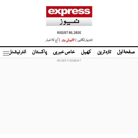
AUGUST 06, 2026
اشتہار لگائیں |
لائیو ٹی وی
| آج کا اخبار
صفحۂ اول
تازہ ترین
کھیل
خاص خبریں
پاکستان
انٹر نیشنل
ٹا