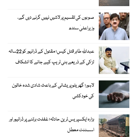
صوبوں کی تقسیم پر لاشیں نہیں گرنے دیں گے،
وزیراعلیٰ سندھ
عبداللہ طاہر قتل کیس؛ مقتول کے ڈرائیور کو 22سالہ
لڑکی کے ذریعے ہنی ٹریپ کیے جانے کا انشکاف
لاہور؛ گھریلو پریشانی کے باعث شادی شدہ خاتون
کی خودکشی
ہزارہ ایکسپریس ٹرین حادثہ؛ غفلت برتنے پر ڈرائیور اور
اسسٹنٹ معطل