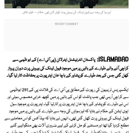
تیز ہوا کی وجہ سے فیول ٹینک کی بیرونی پرت کھل گئی تھی، حکام — فوٹو : فائل
ISLAMABAD:
پاکستان انٹرنیشنل ایئرلائن (پی آئی اے) کے ابو ظہبی سے
کراچی آنے والے طیارے کے بائیں پر میں موجود فیول ٹینک کی بیرونی پرت دوران پرواز
کھل گئی جس کے بعد طیارے کو پشاور کے باچا خان ایئرپورٹ پر بحفاظت اتار لیا گیا۔
ایکسپریس ٹریبیون کی رپورٹ کے مطابق پی آئی اے کی فلائٹ پی کے 281 ابوظہبی
سے کراچی آرہی تھی جب پائلٹ کو اس کے بائیں پر میں کچھ خرابی محسوس ہوئی اور
اس نے طیارے کو پشاور کے باچا خان ایئرپورٹ پر اتارلیا گیا۔ ایئرپورٹ پر موجود سول
ایوی ایشن کے حکام نے بتایا کہ تیز ہواؤں کی وجہ سے طیارے کے بائیں پر میں موجود
فیول ٹینک کی بیرونی پرت کھل گئی تھی۔ انہوں نے بتایا کہ ہیڈ آفس کو اس معاملے سے
مطلع کردیا گیا تھا اور مسئلے کو حل کرنے کے لیے ضروری آلات بھی منگوالیے گئے
تھے۔ انہوں نے بتایا کہ طیارے کے فیول ٹینک کو تبدیل کردیا گیا جس کے بعد طیارے