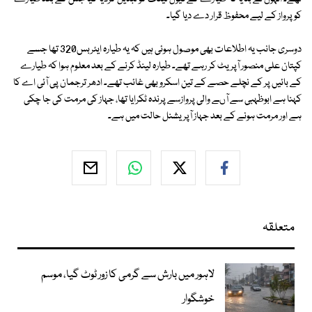
کو پرواز کے لیے محفوظ قرار دے دیا گیا۔
دوسری جانب یہ اطلاعات بھی موصول ہوئی ہیں کہ یہ طیارہ ایئربس320 تھا جسے
کپتان علی منصور آپریٹ کر رہے تھے۔ طیارہ لینڈ کرنے کے بعد معلوم ہوا کہ طیارے
کے بائیں پر کے نچلے حصے کے تین اسکرو بھی غائب تھے۔ ادھر ترجمان پی آئی اے کا
کہنا ہے ابوظہبی سے آںے والی پروازسے پرندہ ٹکرایا تھا، جہاز کی مرمت کی جا چکی
ہے اور مرمت ہونے کے بعد جہاز آپریشنل حالت میں ہے۔
متعلقہ
لاہور میں بارش سے گرمی کا زور ٹوٹ گیا، موسم
خوشگوار