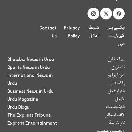
ایکسپریس
ضابطہ
Privacy
Contact
کے بارے
اخلاق
Policy
Us
میں
صفحۂ اول
Showbiz News in Urdu
تازہ ترین
Sports News in Urdu
غزہ لہو لہو
International News in
پاکستان
Urdu
انٹر نیشنل
Business News in Urdu
کھیل
Urdu Magazine
انٹرٹینمنٹ
Urdu Blogs
لائف اسٹائل
The Express Tribune
ٹاپ ٹرینڈ
Express Entertainment
دلچسپ و عجیب