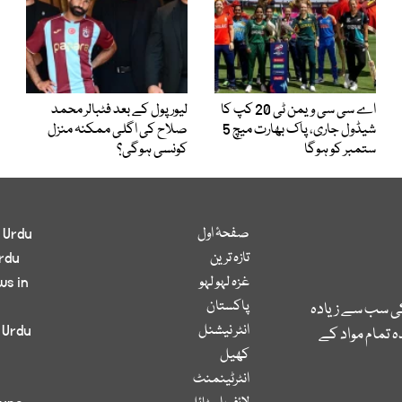
اے سی سی ویمن ٹی 20 کپ کا
لیور پول کے بعد فٹبالر محمد
شیڈول جاری، پاک بھارت میچ 5
صلاح کی اگلی ممکنہ منزل
ستمبر کو ہوگا
کونسی ہوگی؟
صفحۂ اول
 Urdu
تازہ ترین
rdu
غزہ لہو لہو
ws in
پاکستان
کی سب سے زیادہ
انٹر نیشنل
 Urdu
 تمام مواد کے
کھیل
انٹرٹینمنٹ