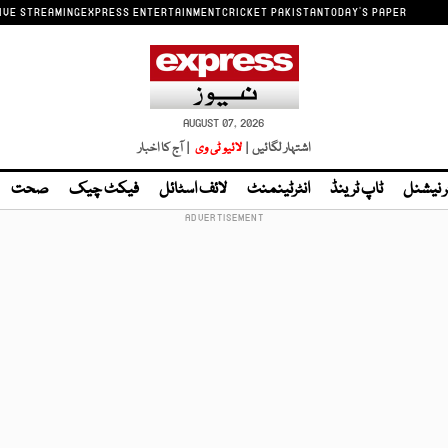
IVE STREAMING
EXPRESS ENTERTAINMENT
CRICKET PAKISTAN
TODAY'S PAPER
AUGUST 07, 2026
اشتہار لگائیں |
لائیو ٹی وی
| آج کا اخبار
ر نیشنل
ٹاپ ٹرینڈ
انٹرٹینمنٹ
لائف اسٹائل
فیکٹ چیک
صحت