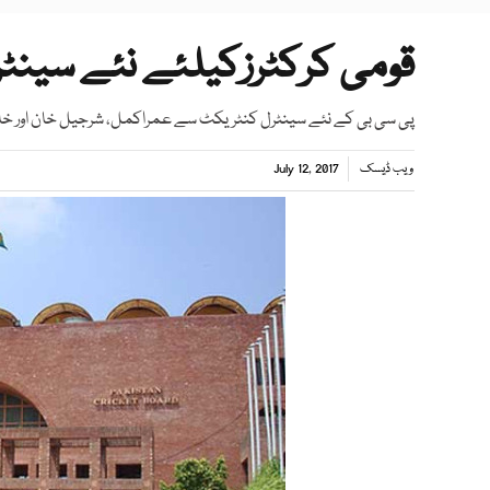
قومی کرکٹرزکیلئے نئے سینٹ
پی سی بی کے نئے سینٹرل کنٹریکٹ سے عمراکمل، شرجیل خان اور خالد
ویب ڈیسک
July 12, 2017