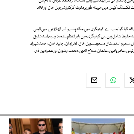
پابندی کی سزا بھگتنے والے فاسٹ بالرمحمد عرفان کا نام اس
ٹ فکسنگ کیس میں مبینہ طورپرملوث کرکٹرزشرجیل خان اورخالد
 سے اس سال کرکٹرزکے سینٹرل کنٹریکٹ میں 10 فیصد اضافہ کیا گیا ہے۔ اے کیٹیگری میں جگہ پانے والے کھلاڑیوں میں قومی
 حفیظ شامل ہیں۔ بی کیٹیگری میں بابر اعظم ، عماد وسیم،اسد شفیق
ل ،سمیع اسلم، شان مسعود،سہیل خان، فخرزمان، جنید خان، احمد شہزاد
یس ،عامر یامین، عثمان صلاح الدین، محمد رضوان اور عمرامین ڈی