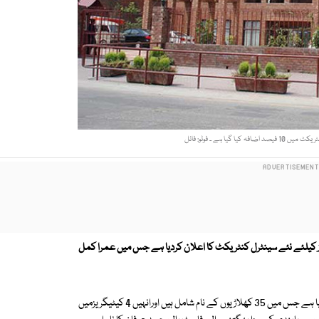
ا گیا ہے ۔ فوٹو: فائل
ز کیلئے نئے سینٹرل کنٹریکٹ کا اعلان کردیا ہے جس میں عمرا کمل
پاکستان کرکٹ بورڈ نے قومی کرکٹرزکے لیئے نئے سینٹرل کنٹریکٹ کا اعلان کیا ہے جس میں 35 کھلاڑیوں کے نام شامل ہیں اورانہیں 4 کیٹیگریزمیں