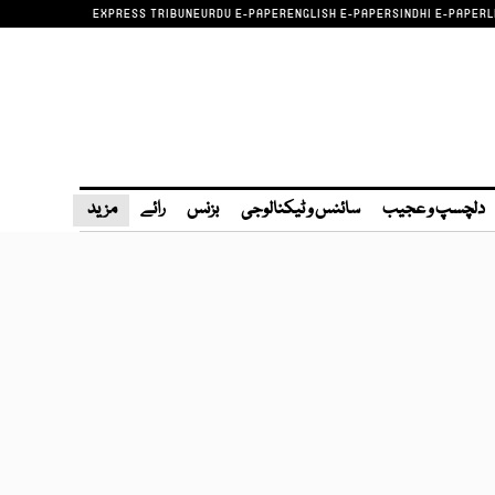
EXPRESS TRIBUNE
URDU E-PAPER
ENGLISH E-PAPER
SINDHI E-PAPER
L
دلچسپ و عجیب
سائنس و ٹیکنالوجی
بزنس
رائے
مزید