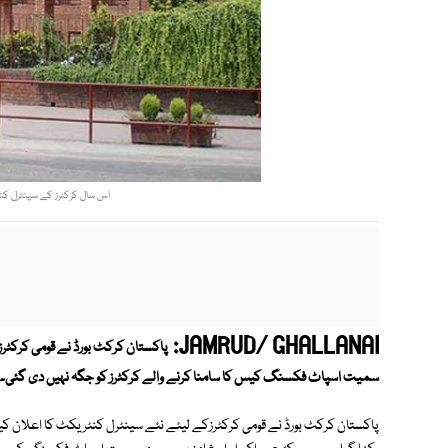
اس سال کرکٹرز کے سینٹرل کنٹریکٹ میں 10 فیصد اضافہ کی
JAMRUD/ GHALLANAI:
پاکستان کرکٹ بورڈ نے قومی کرکٹر
سمیت اسپاٹ فکسنگ کیس کا سامنا کرنے والے کرکٹرز کو جگہ نہیں دی گئی۔