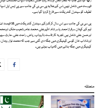
رکھا گیا ہے جب کہ عمراکمل اورشاہ زیب حسن سمیت اسپاٹ فکسنگ کیس میں 
فہرست میں شامل نہیں،اس کےعلاوہ پی سی بی کی جانب سے پی ایس ایل اسپا
لطیف کو سینٹرل کنٹریکٹ سے فارغ کردیا گیا ہے۔
پی سی بی کی جانب
ٹیم کے کپتان سرفرازاحمد، یاسر شاہ، اظہرعلی، محمد عامر،شعیب ملک اورمحمد
اورحسن علی شامل ہیں ،تجربہ کار فاسٹ بالروہاب ریاض، راحت علی، حارث سہی
اورشاداب خان کوسی کیٹیگری میں جگہ دی گئی ہے جب کہ محمد نواز، رومان رئ
کیٹیگری میں جگہ بنانے میں کامیاب ہوئے ہیں۔
متعلقہ