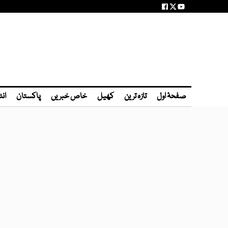
صفحۂ اول
تازہ ترین
کھیل
خاص خبریں
پاکستان
انٹ