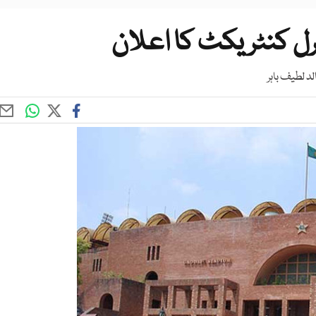
رل کنٹریکٹ کا اعلان
 لطیف باہر