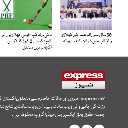
60 سال سے زائد عمر کے کھلاڑی
ہاکی ورلڈکپ: قومی کھلاڑیوں اور
ورلڈکپ میں شرکت کیلیے روانہ
کوچز کیلیے 2 کروڑ کا الاؤنس
اکاؤنٹ میں منتقل
express.pk
خبروں اور حالات حاضرہ سے متعلق پاکستان 
وزٹ کی جانے والی ویب سائٹ ہے۔ اس ویب سائٹ پر شائع شدہ
جملہ حقوق بحق ایکسپریس میڈیا گروپ محفوظ ہیں۔