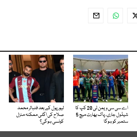
اے سی سی ویمن ٹی 20 کپ کا
لیور پول کے بعد فٹبالر محمد
شیڈول جاری، پاک بھارت میچ 5
صلاح کی اگلی ممکنہ منزل
ستمبر کو ہوگا
کونسی ہوگی؟