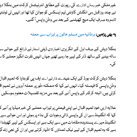
غیر ملکی خبر رساں ادارے کی رپورٹ کے مطابق انٹرنیشنل کرکٹ میں بنگلا دی
تاہم وہ صرف ایک میچ کھیلنے کے بعد ہی وطن واپس آگئے۔
یہ بھی پڑھیں:
برطانیہ میں مسلم خاتون پر تیزاب سے حملہ
بنگلا دیش کے صف اول کے انگریزی اخبار دی ڈیلی اسٹار نے ذرائع کے حوالے سے 
سالہ بیٹے کے ساتھ ڈنر کے لیے جا رہے تھے جہاں انہیں نفرت انگیز حملے کا سام
کی۔
بنگلا دیش کرکٹ بورڈ کے ایک عہدے دار نے اے ایف پی کو بتایا کہ تمیم اقبال 
وطن واپسی کا فیصلہ کیا۔ انہوں نے کہا کہ ممکنہ طور پر حملہ آوروں نے تمیم ا
کرتی ہیں، البتہ کرکٹر کے واپس آنے کے بعد ہی مزید تفصیلات معلوم ہوسکیں 
علاوہ ازیں خود تمیم اقبال نے اپنی فیملی پر تیزاب حملے کی خبر میڈیا پر آن
کہا کہ انگلینڈ سے ان کی واپسی ذاتی وجوہات کی بناء پر ہوئی اور اس حوالے سے
انگلینڈ میرے پسندیدہ مقامات میں سے ایک ہے اور ایسکس کے لیے کھیلنا اع
ہے کہ وہ تمیم اقبال کے لیے نیک تمناؤں کا اظہار کرتے ہیں اور ان کی نجی زندگی 