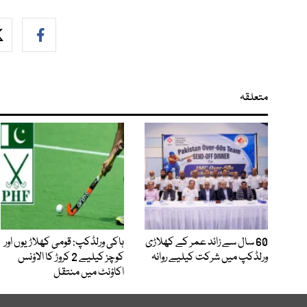
متعلقہ
60 سال سے زائد عمر کے کھلاڑی
ہاکی ورلڈکپ: قومی کھلاڑیوں اور
ورلڈکپ میں شرکت کیلیے روانہ
کوچز کیلیے 2 کروڑ کا الاؤنس
اکاؤنٹ میں منتقل