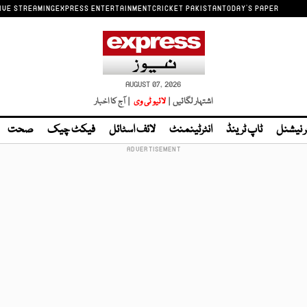
IVE STREAMING
EXPRESS ENTERTAINMENT
CRICKET PAKISTAN
TODAY'S PAPER
AUGUST 07, 2026
اشتہار لگائیں |
لائیو ٹی وی
| آج کا اخبار
ر نیشنل
ٹاپ ٹرینڈ
انٹرٹینمنٹ
لائف اسٹائل
فیکٹ چیک
صحت