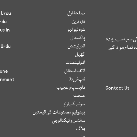
صفحۂ اول
 Urdu
تازہ ترین
rdu
غزہ لہو لہو
ws in
پاکستان
کی سب سے زیادہ
انٹر نیشنل
 Urdu
 تمام مواد کے
کھیل
انٹرٹینمنٹ
لائف اسٹائل
bune
ٹاپ ٹرینڈ
inment
دلچسپ و عجیب
Contact Us
صحت
سونے کے نرخ
پیٹرولیم مصنوعات کی قیمتیں
سائنس و ٹیکنالوجی
بلاگ