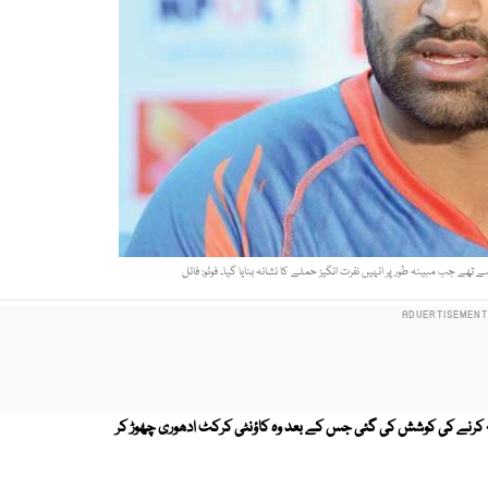
ے تھے جب مبینہ طور پر انہیں نفرت انگیز حملے کا نشانہ بنایا گیا۔ فوٹو: فائل
حملہ کرنے کی کوشش کی گئی جس کے بعد وہ کاؤنٹی کرکٹ ادھوری چھوڑ کر