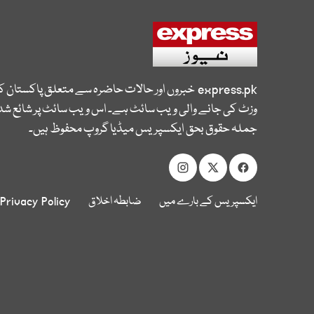
express.pk
خبروں اور حالات حاضرہ سے متعلق پاکستان 
وزٹ کی جانے والی ویب سائٹ ہے۔ اس ویب سائٹ پر شائع شدہ
جملہ حقوق بحق ایکسپریس میڈیا گروپ محفوظ ہیں۔
ایکسپریس کے بارے میں
ضابطہ اخلاق
Privacy Policy