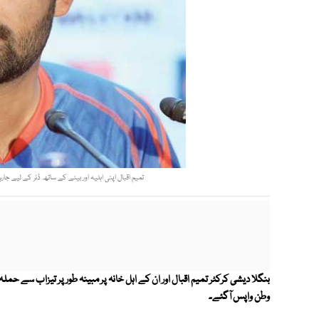
تمیم اقبال اپنی اہلیہ اور بیٹے کے ساتھ ڈنر کے لیے جارہ
بنگلا دیشی کرکٹر تمیم اقبال اور ان کے اہل خانہ پر مبینہ طور پر تیزاب سے 
وطن واپس آگئے۔