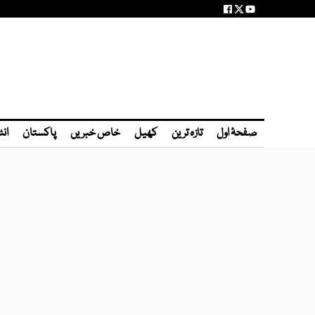
صفحۂ اول
تازہ ترین
کھیل
خاص خبریں
پاکستان
انٹ