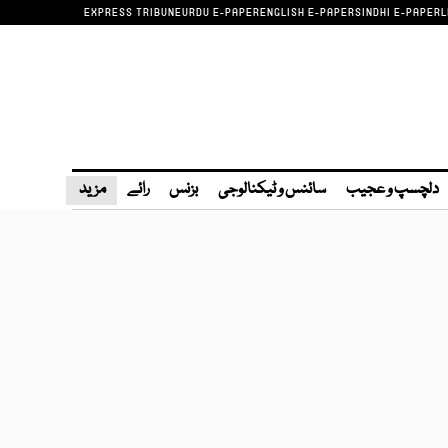
EXPRESS TRIBUNE
URDU E-PAPER
ENGLISH E-PAPER
SINDHI E-PAPER
L
دلچسپ و عجیب
سائنس و ٹیکنالوجی
بزنس
رائے
مزید