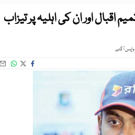
م اقبال اور ان کی اہلیہ پر تیزاب
 واپس آگئے