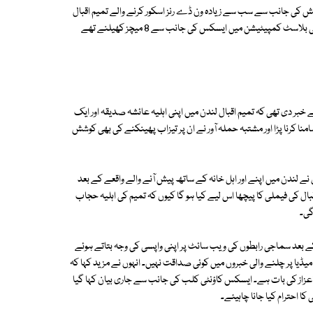
ش کی جانب سے سب سے زیادہ ون ڈے رنز اسکور کرنے والے تمیم اقبال
نے چند روز قبل ہی انگلش کاؤنٹی ٹیم ایسکس کو جوائن کیا تھا اور انہیں ٹی ٹوئنٹی بلاسٹ کمپیٹیشن میں ایسکس کی جانب سے 8 میچز کھیلنے تھے
خبر دی تھی کہ تمیم اقبال لندن میں اپنی اہلیہ عائشہ صدیقہ اور ایک
نا کرنا پڑا اور مشتبہ حملہ آور نے ان پر تیزاب پھینکنے کی بھی کوشش
نے لندن میں اپنے اور اہل خانہ کے ساتھ پیش آنے والے واقعے کے بعد
قبال کی فیملی کا پیچھا اس لیے کیا ہو گا کیوں کہ تمیم کی اہلیہ حجاب
گی۔
ے کے بعد سماجی رابطوں کی ویب سائٹ پر اپنی واپسی کی وجہ بتاتے ہوئے
 میڈیا پر چلنے والی خبروں میں کوئی صداقت نہیں۔ انہوں نے مزید کہا کہ
زاز کی بات ہے۔ ایسکس کاؤنٹی کلب کی جانب سے جاری بیان کہا گیا
کا احترام کیا جانا چاہیئے۔