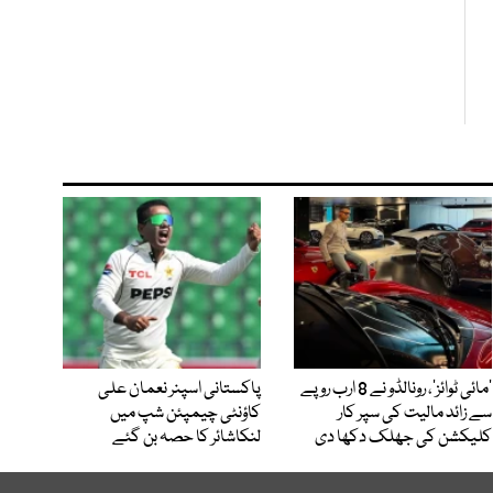
’مائی ٹوائز‘، رونالڈو نے 8 ارب روپے
پاکستانی اسپنر نعمان علی
سے زائد مالیت کی سپر کار
کاؤنٹی چیمپئن شپ میں
کلیکشن کی جھلک دکھا دی
لنکاشائر کا حصہ بن گئے