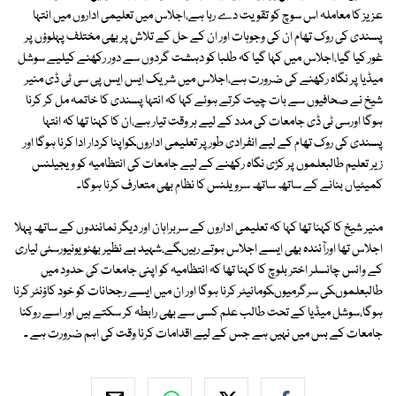
عزیز کا معاملہ اس سوچ کو تقویت دے رہا ہے،اجلاس میں تعلیمی اداروں میں انتہا
پسندی کی روک تھام ان کی وجوہات اور ان کے حل کے تلاش پر بھی مختلف پہلوؤں پر
غور کیا گیا،اجلاس میں کہا گیا کہ طلبا کو دہشت گردوں سے دور رکھنے کیلیے سوشل
میڈیا پر نگاہ رکھنے کی ضرورت ہے،اجلاس میں شریک ایس ایس پی سی ٹی ڈی منیر
شیخ نے صحافیوں سے بات چیت کرتے ہوئے کہا کہ انتہا پسندی کا خاتمہ مل کر کرنا
ہوگا اورسی ٹی ڈی جامعات کی مدد کے لیے ہر وقت تیار ہے،ان کا کہنا تھا کہ انتہا
پسندی کی روک تھام کے لیے انفرادی طور پر تعلیمی اداروںکواپنا کردار ادا کرنا ہوگا اور
زیر تعلیم طالبعلموں پر کڑی نگاہ رکھنے کے لیے جامعات کی انتظامیہ کو ویجیلنس
کمیٹیاں بنانے کے ساتھ ساتھ سرویلنس کا نظام بھی متعارف کرنا ہوگا۔
منیر شیخ کا کہنا تھا کہا کہ تعلیمی اداروں کے سربراہان اور دیگر نمائندوں کے ساتھ پہلا
اجلاس تھا اورآئندہ بھی ایسے اجلاس ہوتے رہیںگے،شہید بے نظیر بھٹو یونیورسٹی لیاری
کے وائس چانسلر اختر بلوچ کا کہنا تھا کہ انتظامیہ کو اپنی جامعات کی حدود میں
طالبعلموںکی سرگرمیوںکومانیٹر کرنا ہوگا اور ان میں ایسے رجحانات کو خود کاؤنٹر کرنا
ہوگا،سوشل میڈیا کے تحت طالب علم کسی سے بھی رابطہ کر سکتے ہیں اور اسے روکنا
جامعات کے بس میں نہیں ہے جس کے لیے اقدامات کرنا وقت کی اہم ضرورت ہے ۔