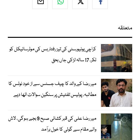
متعلقہ
کراچی یونیورسٹی کی تیز رفتار بس کی موٹرسائیکل کو
ٹکر، 17 سالہ لڑکی جاں بحق
میر رضا کے والد کا چیف جسٹس سے از خود نوٹس کا
مطالبہ، پولیس تفتیش پر سنگین سوالات اٹھا دیے
میر رضا علی کی قبر کشائی صبح 9 بجے ہوگی، لاش
والے مقام سے گولی کا خول برآمد