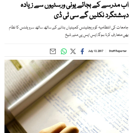
اب مدرسے کے بجائے یونی ورسٹیوں سے زیادہ
دہشتگرد نکلیں گے سی ٹی ڈی
جامعات کی انتظامیہ کو ویجلینس کمیٹیاں بنانے کے ساتھ ساتھ سرویلنس کا نظام
بھی متعارف کرنا ہوگا،ایس ایس پی منیر شیخ
July 13, 2017
Staff Reporter