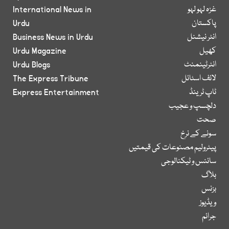
غزہ لہو لہو
International News in
پاکستان
Urdu
انٹر نیشنل
Business News in Urdu
کھیل
Urdu Magazine
انٹرٹینمنٹ
Urdu Blogs
لائف اسٹائل
The Express Tribune
ٹاپ ٹرینڈ
Express Entertainment
دلچسپ و عجیب
صحت
سونے کے نرخ
پیٹرولیم مصنوعات کی قیمتیں
سائنس و ٹیکنالوجی
بلاگ
بزنس
ویڈیوز
جرائم