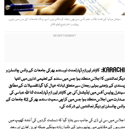
سوشل میڈیا کے تحت طالب علم کسی سے بھی رابطہ کرسکتے ہیں، اسے روکنا جامعات کے بس میں نہیں،
پروفیسر اختر بلوچ فوٹو: فائل
KARACHI:
کاؤنٹر ٹیررازم ڈپارٹمنٹ اورسندھ بھرکی جامعات کے وائس چانسلرز و
دیگر نمائندوں کا اجلاس منعقد ہوا جس میں سندھ کے تعلیمی اداروں میں انتہا
پسندی کے بڑھتے ہوئے رجحان سے متعلق تبادلہ خیال کیا گیا،تفصیلات کے مطابق
سینٹرل پولیس آفس میں ایڈیشنل آئی جی کاؤنٹر ٹیرر ازم ڈپارٹمنٹ ثنا اﷲ عباسی کی
صدارت میں اجلاس منعقد ہوا جس میں کراچی سمیت سندھ بھر کی 42 جامعات کے
وائس چانسلرز اور دیگر نمائندوں نے شرکت کی۔
اجلاس میں سی ٹی ڈی کی جانب سے بتایا گیا کہ دہشت گردوں کی آئندہ کھیپ میں
مدرسوں کے مقابلے میں یونیورسٹیز کے طلبا زیادہ ہونگے جبکہ نورین لغاری اور سعد