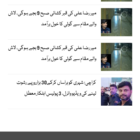
میر رضا علی کی قبر کشائی صبح 9 بجے ہوگی، لاش
والے مقام سے گولی کا خول برآمد
میر رضا علی کی قبر کشائی صبح 9 بجے ہوگی، لاش
والے مقام سے گولی کا خول برآمد
کراچی: شہری کو ہراساں کرکے30 ہزارروپے رشوت
لینے کی ویڈیو وائرل، 3 پولیس اہلکار معطل