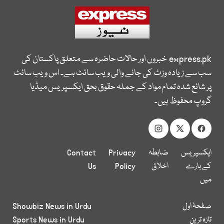
express.pk
خبروں اور حالات حاضرہ سے متعلق پاکستان کی
سب سے زیادہ وزٹ کی جانے والی ویب سائٹ ہے۔ اس ویب سائٹ
پر شائع شدہ تمام مواد کے جملہ حقوق بحق ایکسپریس میڈیا
گروپ محفوظ ہیں۔
ایکسپریس
ضابطہ
Privacy
Contact
کے بارے
اخلاق
Policy
Us
میں
صفحۂ اول
Showbiz News in Urdu
تازہ ترین
Sports News in Urdu