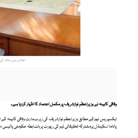
اجلاس میں ملک کی موجو
وفاقی کابینہ نے وزیراعظم نوازشریف پر مکمل اعتماد کا اظہار کردیا ہے۔
ایکسپریس نیوزکے مطابق وزیراعظم نوازشریف کی زیر صدارت وفاقی کابینہ کے ا
پاناما اسکینڈل پرمشترکہ تحقیقاتی ٹیم کی رپورٹ پرباضابطہ حکومتی پالیسی طے کی