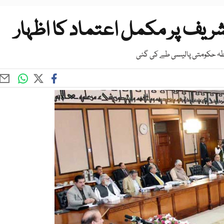
زشریف پر مکمل اعتماد کا اظہار
ابطہ حکومتی پالیسی طے کی گئی