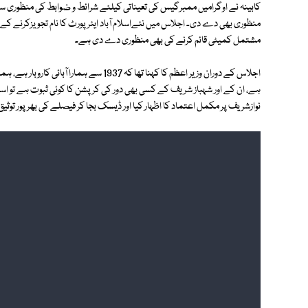
کابینہ نے اوگرامیں ممبرگیس کی تعیناتی کیلئے شرائط و ضوابط کی منظوری س
منظوری بھی دے دی۔ اجلاس میں نئےاسلام آباد ایئر پورٹ کا نام تجویزکرنے کے لی
مشتمل کمیٹی قائم کرنے کی بھی منظوری دے دی ہے۔
اجلاس کے دوران وزیر اعظم کا کہنا تھا کہ 37
ہے، ان کے اور شہباز شریف کے کسی بھی دور کی کرپشن کا کوئی ثبوت ہے تو اسے
نوازشریف پر مکمل اعتماد کا اظہار کیا اور ڈیسک بجا کر فیصلے کی بھرپور توثیق 