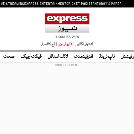
IVE STREAMING
EXPRESS ENTERTAINMENT
CRICKET PAKISTAN
TODAY'S PAPER
AUGUST 07, 2026
اشتہار لگائیں |
لائیو ٹی وی
| آج کا اخبار
ر نیشنل
ٹاپ ٹرینڈ
انٹرٹینمنٹ
لائف اسٹائل
فیکٹ چیک
صحت