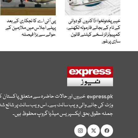
خیبرپختونخوا؛ ڈاکٹروں کو دوائی
پی آئی اے کا نجکاری کے بعد
کے نام کے بجائے فارمولہ لکھنے،
پہلے اجلاس میں ملازمین کے
کمپیوٹرائز نسخے کیلئے قانون
حوالے سے بڑا فیصلہ
سازی پرغور
express.pk
خبروں اور حالات حاضرہ سے متعلق پاکستان 
وزٹ کی جانے والی ویب سائٹ ہے۔ اس ویب سائٹ پر شائع شدہ
جملہ حقوق بحق ایکسپریس میڈیا گروپ محفوظ ہیں۔