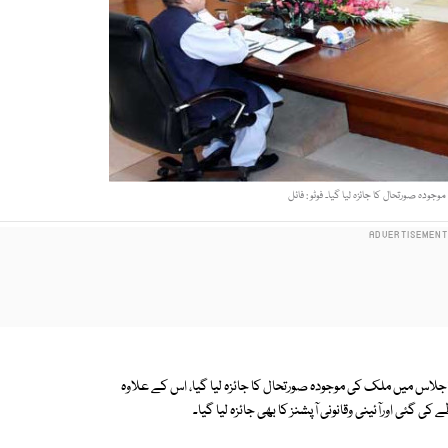
دہ صورتحال کا جائزہ لیا گیا۔ فوٹو : فائل
جلاس میں ملک کی موجودہ صورتحال کا جائزہ لیا گیا، اس کے علاوہ
 گئی اورآئینی وقانونی آپشنز کا بھی جائزہ لیا گیا۔