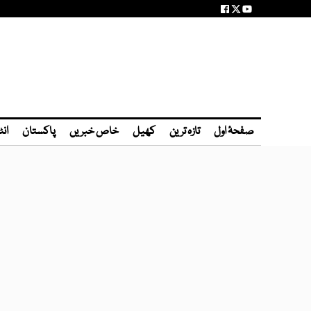
صفحۂ اول
تازہ ترین
کھیل
خاص خبریں
پاکستان
انٹ