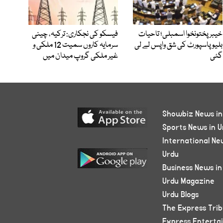
خیبرپختونخوا اسمبلی؛ تاحیات
فیسکو کی نجکاری: ترکیہ، چینی
بلیو پاسپورٹ کی شق واپس لے لی
سرمایہ کاروں سمیت 12 ملکی و
گئی
غیر ملکی گروپ میدان میں
Showbiz News in
Sports News in U
International Ne
Urdu
Business News in
Urdu Magazine
Urdu Blogs
The Express Tri
Express Enterta