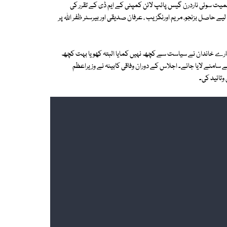
میت سوئی ناردرن گیس پائپ لائن کمپنی کے ایم ڈی کے تقرر کی
ے حاصل بزنجو، مریم اورنگزیب ، عرفان صدیقی اور بیرسٹر ظفر اللہ پر
19 سے ہمارا آبائی کاروبار ہے، ہمارے خاندان نے سیاست سے کچھ نہیں کمایا البتہ کھویا بہت کچھ
 سامنے لایا جائے۔ اجلاس کے دوران وفاقی کابینہ نے وزیراعظم
وتائید کی۔