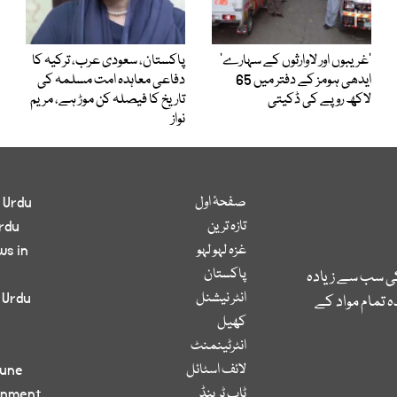
’غریبوں اور لاوارثوں کے سہارے‘
پاکستان، سعودی عرب، ترکیہ کا
ایدھی ہومز کے دفتر میں 65
دفاعی معاہدہ امت مسلمہ کی
لاکھ روپے کی ڈکیتی
تاریخ کا فیصلہ کن موڑ ہے، مریم
نواز
صفحۂ اول
 Urdu
تازہ ترین
rdu
غزہ لہو لہو
ws in
پاکستان
کی سب سے زیادہ
انٹر نیشنل
 Urdu
 تمام مواد کے
کھیل
انٹرٹینمنٹ
لائف اسٹائل
bune
ٹاپ ٹرینڈ
inment