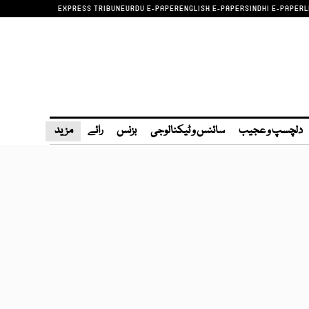
EXPRESS TRIBUNE
URDU E-PAPER
ENGLISH E-PAPER
SINDHI E-PAPER
L
دلچسپ و عجیب
سائنس و ٹیکنالوجی
بزنس
رائے
مزید