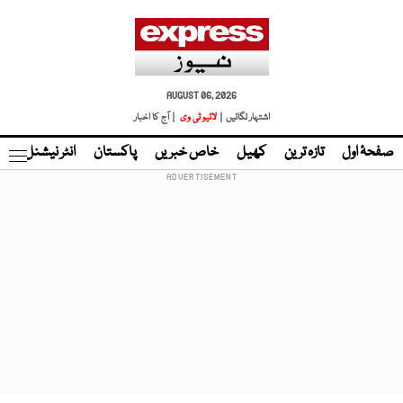
AUGUST 06, 2026
اشتہار لگائیں |
لائیو ٹی وی
| آج کا اخبار
صفحۂ اول
تازہ ترین
کھیل
خاص خبریں
پاکستان
انٹر نیشنل
ٹا