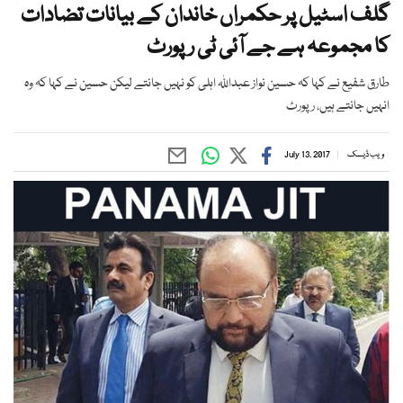
گلف اسٹیل پر حکمراں خاندان کے بیانات تضادات
کا مجموعہ ہے جے آئی ٹی رپورٹ
طارق شفیع نے کہا کہ حسین نواز عبداللہ اہلی کو نہیں جانتے لیکن حسین نے کہا کہ وہ
انہیں جانتے ہیں، رپورٹ
ویب ڈیسک
July 13, 2017