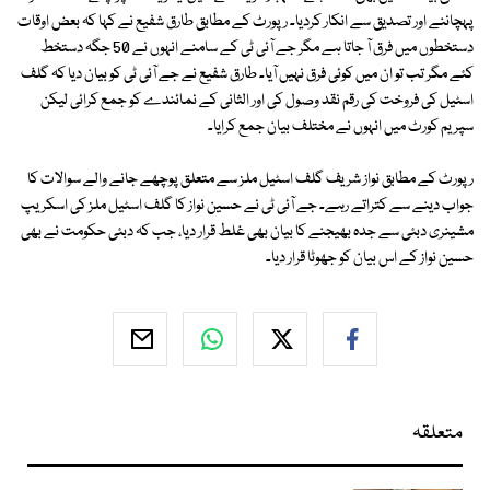
پہچاننے اور تصدیق سے انکار کردیا۔ رپورٹ کے مطابق طارق شفیع نے کہا کہ بعض اوقات
دستخطوں میں فرق آ جاتا ہے مگر جے آئی ٹی کے سامنے انہوں نے 50 جگہ دستخط
کئے مگر تب تو ان میں کوئی فرق نہیں آیا۔ طارق شفیع نے جے آئی ٹی کو بیان دیا کہ گلف
اسٹیل کی فروخت کی رقم نقد وصول کی اور الثانی کے نمائندے کو جمع کرائی لیکن
سپریم کورٹ میں انہوں نے مختلف بیان جمع کرایا۔
رپورٹ کے مطابق نواز شریف گلف اسٹیل ملز سے متعلق پوچھے جانے والے سوالات کا
جواب دینے سے کتراتے رہے۔ جے آئی ٹی نے حسین نواز کا گلف اسٹیل ملز کی اسکریپ
مشینری دبئی سے جدہ بھیجنے کا بیان بھی غلط قرار دیا، جب کہ دبئی حکومت نے بھی
حسین نواز کے اس بیان کو جھوٹا قرار دیا۔
متعلقہ