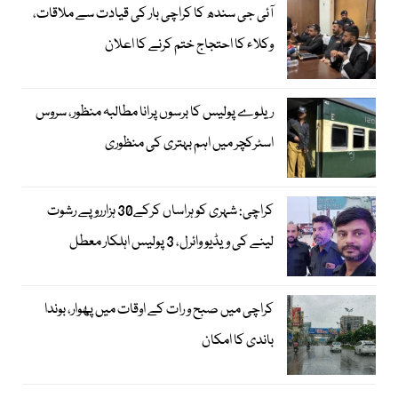
آئی جی سندھ کا کراچی بار کی قیادت سے ملاقات،
وکلاء کا احتجاج ختم کرنے کا اعلان
ریلوے پولیس کا برسوں پرانا مطالبہ منظور، سروس
اسٹرکچر میں اہم بہتری کی منظوری
کراچی: شہری کو ہراساں کرکے30 ہزارروپے رشوت
لینے کی ویڈیو وائرل، 3 پولیس اہلکار معطل
کراچی میں صبح و رات کے اوقات میں پھوار، بوندا
باندی کا امکان