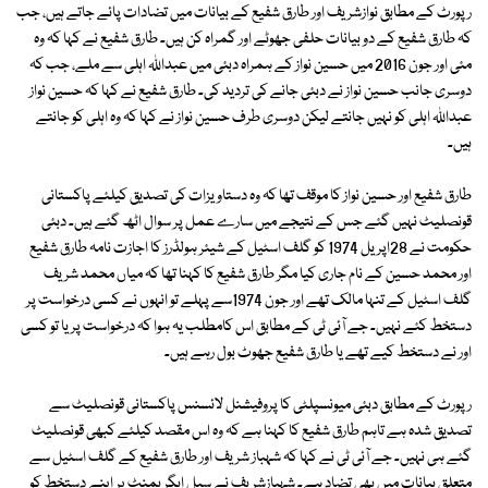
رپورٹ کے مطابق نوازشریف اور طارق شفیع کے بیانات میں تضادات پائے جاتے ہیں، جب
کہ طارق شفیع کے دو بیانات حلفی جھوٹے اور گمراہ کن ہیں۔ طارق شفیع نے کہا کہ وہ
مئی اور جون 2016 میں حسین نواز کے ہمراہ دبئی میں عبداللہ اہلی سے ملے، جب کہ
دوسری جانب حسین نواز نے دبئی جانے کی تردید کی۔ طارق شفیع نے کہا کہ حسین نواز
عبداللہ اہلی کو نہیں جانتے لیکن دوسری طرف حسین نواز نے کہا کہ وہ اہلی کو جانتے
ہیں۔
طارق شفیع اور حسین نواز کا موقف تھا کہ وہ دستاویزات کی تصدیق کیلئے پاکستانی
قونصلیٹ نہیں گئے جس کے نتیجے میں سارے عمل پر سوال اٹھ گئے ہیں۔ دبئی
حکومت نے 28اپریل 1974 کو گلف اسٹیل کے شیئر ہولڈرز کا اجازت نامہ طارق شفیع
اور محمد حسین کے نام جاری کیا مگر طارق شفیع کا کہنا تھا کہ میاں محمد شریف
گلف اسٹیل کے تنہا مالک تھے اور جون 1974سے پہلے تو انہوں نے کسی درخواست پر
دستخط کئے نہیں۔ جے آئی ٹی کے مطابق اس کامطلب یہ ہوا کہ درخواست پر یا تو کسی
اور نے دستخط کیے تھے یا طارق شفیع جھوٹ بول رہے ہیں۔
رپورٹ کے مطابق دبئی میونسپلٹی کا پروفیشنل لائسنس پاکستانی قونصلیٹ سے
تصدیق شدہ ہے تاہم طارق شفیع کا کہنا ہے کہ وہ اس مقصد کیلئے کبھی قونصلیٹ
گئے ہی نہیں۔ جے آئی ٹی نے کہا کہ شہباز شریف اور طارق شفیع کے گلف اسٹیل سے
متعلق بیانات میں بھی تضاد ہے۔ شہبازشریف نے سیل ایگریمنٹ پر اپنے دستخط کو