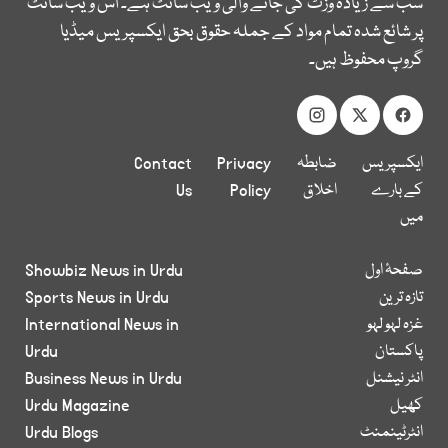
سب سے زیادہ وزٹ کی جانے والی ویب سائٹ ہے۔ اس ویب سائٹ
پر شائع شدہ تمام مواد کے جملہ حقوق بحق ایکسپریس میڈیا
گروپ محفوظ ہیں۔
ایکسپریس
ضابطہ
Privacy
Contact
کے بارے
اخلاق
Policy
Us
میں
صفحۂ اول
Showbiz News in Urdu
تازہ ترین
Sports News in Urdu
غزہ لہو لہو
International News in
پاکستان
Urdu
انٹر نیشنل
Business News in Urdu
کھیل
Urdu Magazine
انٹرٹینمنٹ
Urdu Blogs