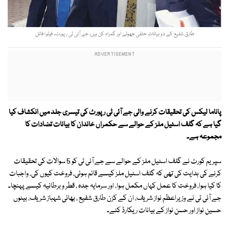
طارق شفیع کے دو بیانات حلفی جھوٹے اور گمراہ کن ہیں، جے آئی ٹی رپورٹ۔ فوٹو؛ فائل
پاناما لیکس کی تحقیقات کرنے والی جے آئی ٹی رپورٹ کی تیسری جلد میں انکشاف کیا
گیا ہے کہ گلف اسٹیل ملز کے حوالے سے حکمراں خاندان کا بیانات تضادات کا
مجموعہ ہے۔
سپریم کورٹ نے گلف اسٹیل ملز کے حوالے سے جے آئی ٹی کو 5 سوالات کی تحقیقات
کرنے کی ہدایت کی تھی کہ گلف اسٹیل ملز کیسے قائم ہوئی، فروخت کیوں کی، واجبات
کا کیا ہوا، فروخت کا عمل کہاں مکمل ہوا، اور سرمایہ جدہ ، قطر و برطانیہ کیسے پہنچا۔
جے آئی ٹی نے وزیراعظم نواز شریف، ان کے کزن طارق شفیع ، بھائی شہباز شریف، بیٹوں
حسین نواز اور حسن نواز کے بیانات ریکارڈ کئے۔