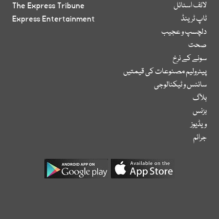
لائف اسٹائل
The Express Tribune
ٹاپ ٹرینڈ
Express Entertainment
دلچسپ و عجیب
صحت
سونے کے نرخ
پیٹرولیم مصنوعات کی قیمتیں
سائنس و ٹیکنالوجی
بلاگ
بزنس
ویڈیوز
جرائم