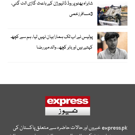
شاہراہ بھٹو پر روڈ ڈائیورژن کے باعث گاڑی الٹ گئی،
3مسافر زخمی
پولیس نے اب تک ہمارا بیان نہیں لیا، ہم سے کچھ
کہتے ہیں اور باہر کچھ، والد میر رضا
express.pk
خبروں اور حالات حاضرہ سے متعلق پاکستان کی