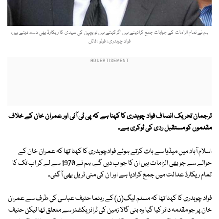
ہم نے تمام الزامات کے جوابات جمع کرادیئے ہیں اگرکہتے ہیں تو بچپن کی عیدی کا ریکارڈ بھی دے دیتے ہیں،
فواد چوہدری : فوٹو : فائل
ترجمان تحریک انصاف فواد چوہدری کا کہنا ہے کہ پی ٹی آئی اور عمران خان کے خلاف
مقدموں کو مستقبل ردی کی ٹوکری ہے۔
اسلام آباد میں میڈیا سے بات کرتے ہوئے فوادچوہدری کا کہنا تھا کہ عمران خان کے
حوالے سے جو بھی الزامات ہیں ان کا جواب دیں گے، ہم نے 1970 سے لے کر اب تک کا
تمام ریکارڈ عدالت میں جمع کرادیا ہے اور ان کی منی ٹریل بھی آگئی۔
فواد چوہدری کا کہنا تھا کہ مسلم لیگ(ن) کے رہنما حنیف عباسی کی طرف سے عمران
خان پر جو مقدمہ دائر کیا گیا وہ بنی گالا زمین کی ٹرانزیکشنز سے متعلق تھا لیکن حنیف