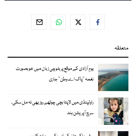
متعلقہ
یومِ آزادی کے موقع پر بلوچی زبان میں خوبصورت
نغمہ ’’پاک اے وطن‘‘ جاری
راولپنڈی میں لاپتا بچی چوتھے روز بھی نہ مل سکی،
سرچ آپریشن بند