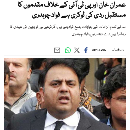
عمران خان اور پی ٹی آئی کے خلاف مقدموں کا
مستقبل ردی کی ٹوکری ہے فواد چوہدری
ہم نے تمام الزامات کے جوابات جمع کرادیئے ہیں اگرکہتے ہیں تو بچپن کی عیدی کا
ریکارڈ بھی دے دیتے ہیں، فواد چوہدری
ویب ڈیسک
July 13, 2017