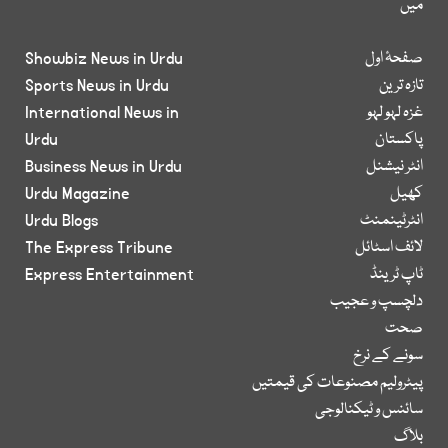
میں
صفحۂ اول
Showbiz News in Urdu
تازہ ترین
Sports News in Urdu
غزہ لہو لہو
International News in
پاکستان
Urdu
انٹر نیشنل
Business News in Urdu
کھیل
Urdu Magazine
انٹرٹینمنٹ
Urdu Blogs
لائف اسٹائل
The Express Tribune
ٹاپ ٹرینڈ
Express Entertainment
دلچسپ و عجیب
صحت
سونے کے نرخ
پیٹرولیم مصنوعات کی قیمتیں
سائنس و ٹیکنالوجی
بلاگ