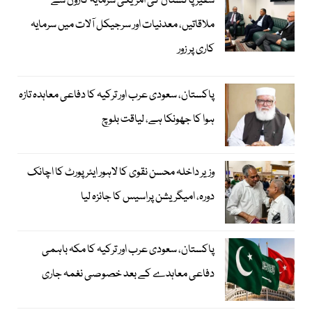
سفیر پاکستان کی امریکی سرمایہ کاروں سے
ملاقاتیں، معدنیات اور سرجیکل آلات میں سرمایہ
کاری پر زور
پاکستان، سعودی عرب اور ترکیہ کا دفاعی معاہدہ تازہ
ہوا کا جھونکا ہے، لیاقت بلوچ
وزیر داخلہ محسن نقوی کا لاہور ایئر پورٹ کا اچانک
دورہ، امیگریشن پراسیس کا جائزہ لیا
پاکستان، سعودی عرب اور ترکیہ کا مکہ باہمی
دفاعی معاہدے کے بعد خصوصی نغمہ جاری