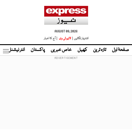
AUGUST 09, 2026
اشتہار لگائیں |
لائیو ٹی وی
| آج کا اخبار
صفحۂ اول
تازہ ترین
کھیل
خاص خبریں
پاکستان
انٹر نیشنل
ٹا