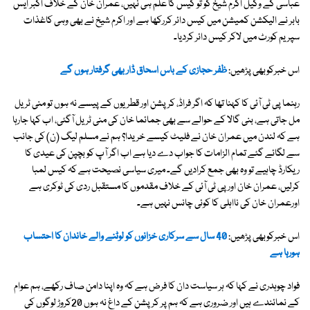
عباسی کے وکیل اکرم شیخ کو تو کیس کا علم ہی نہیں، عمران خان کے خلاف اکبر ایس
بابر نے الیکشن کمیشن میں کیس دائر کررکھا ہے اور اکرم شیخ نے بھی وہی کاغذات
سپریم کورٹ میں لاکر کیس دائر کردیا۔
اس خبرکوبھی پڑھیں:
ظفر حجازی کے باس اسحاق ڈار بھی گرفتار ہوں گے
رہنما پی ٹی آئی کا کہنا تھا کہ اگر فراڈ، کرپشن اور قطریوں کے پیسے نہ ہوں تو منی ٹریل
مل جاتی ہے، بنی گالا کے حوالے سے بھی جمائما خان کی منی ٹریل آگئی، اب کہا جارہا
ہے کہ لندن میں عمران خان نے فلیٹ کیسے خریدا؟ ہم نے مسلم لیگ (ن) کی جانب
سے لگائے گئے تمام الزامات کا جواب دے دیا ہے اب اگر آپ کو بچپن کی عیدی کا
ریکارڈ چاہیے تو وہ بھی جمع کرادیں گے۔ میری سیاسی نصیحت ہے کہ کیس لمبا
کرلیں، عمران خان اور پی ٹی آئی کے خلاف مقدموں کا مستقبل ردی کی ٹوکری ہے
اورعمران خان کی نااہلی کا کوئی چانس نہیں ہے۔
اس خبرکوبھی پڑھیں:
40 سال سے سرکاری خزانوں کو لوٹنے والے خاندان کا احتساب
ہورہا ہے
فواد چوہدری نے کہا کہ ہر سیاست دان کا فرض ہے کہ وہ اپنا دامن صاف رکھے، ہم عوام
کے نمائندے ہیں اور ضروری ہے کہ ہم پر کرپشن کے داغ نہ ہوں 20کروڑ لوگوں کی