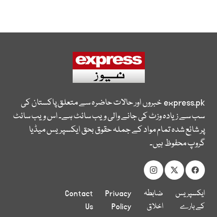
express.pk
خبروں اور حالات حاضرہ سے متعلق پاکستان کی
سب سے زیادہ وزٹ کی جانے والی ویب سائٹ ہے۔ اس ویب سائٹ
پر شائع شدہ تمام مواد کے جملہ حقوق بحق ایکسپریس میڈیا
گروپ محفوظ ہیں۔
ایکسپریس
ضابطہ
Privacy
Contact
کے بارے
اخلاق
Policy
Us