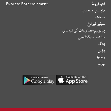
ٹاپ ٹرینڈ
Express Entertainment
دلچسپ و عجیب
صحت
سونے کے نرخ
پیٹرولیم مصنوعات کی قیمتیں
سائنس و ٹیکنالوجی
بلاگ
بزنس
ویڈیوز
جرائم