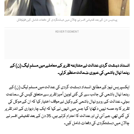
پینتیس دن کے بعد تفتیشی افسر نے چالان میں دہشتگردی کی دفعات شامل کیں؛فوٹوفائل
انسداد دہشت گردی عدالت نے متنازعہ تقریر کے معاملے میں مسلم لیگ (ن) کے
رہنما نہال ہاشمی کی عبوری ضمانت منظور کرلی۔
ایکسپریس نیوز کے مطابق انسداد دہشت گردی کی عدالت میں مسلم لیگ (ن) کے
رہنما نہال ہاشمی کی جانب سے کی گئی توہین آمیز تقریر سے متعلق کیس کی سماعت
ہوئی۔ عدالت کے روبرو نہال ہاشمی کے وکیل نے موقف اختیار کیا کہ ان کے موکل کی
تقریر کا وہ حصہ نہیں دکھایا گیا جس میں انہوں نے کہا کہ ایک چار دیواری کے اندر تقریر
کی گئی تھی، جے آئی ٹی اور عدالت کا احترام کرتے ہیں، 35 دن کے بعد تفتیشی افسر نے
چالان میں دہشتگردی کی دفعات شامل کیں۔