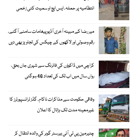
انتظامیہ پر حملہ، ایس ایچ او سمیت کئی زخمی
میر رضا کے مبینہ آخری آڈیو پیغامات سامنے آگئے،
رقم وصولی اور لاکھوں کے چیکس کی تجاویز بھی دیں
کراچی میں ڈاکوؤں کی فائرنگ سے شہری جاں بحق،
رواں سال میں اب تک کی تعداد 46 ہوگئی
وفاقی حکومت سے مذاکرات ناکام، گڈز ٹرانسپورٹرز کا
غیرمعینہ مدت تک ہڑتال کا اعلان
چئیرمین پی ٹی آئی بیرسٹر گوہر کی والدہ انتقال کر