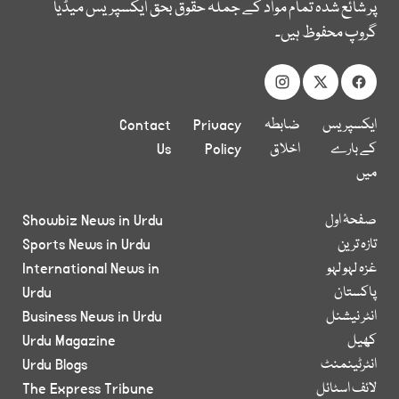
پر شائع شدہ تمام مواد کے جملہ حقوق بحق ایکسپریس میڈیا
گروپ محفوظ ہیں۔
ایکسپریس
ضابطہ
Privacy
Contact
کے بارے
اخلاق
Policy
Us
میں
صفحۂ اول
Showbiz News in Urdu
تازہ ترین
Sports News in Urdu
غزہ لہو لہو
International News in
پاکستان
Urdu
انٹر نیشنل
Business News in Urdu
کھیل
Urdu Magazine
انٹرٹینمنٹ
Urdu Blogs
لائف اسٹائل
The Express Tribune