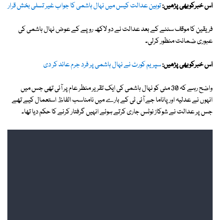
اس خبرکوبھی پڑھیں:
توہین عدالت کیس میں نہال ہاشمی کا جواب غیر تسلی بخش قرار
فریقین کا موقف سننے کے بعد عدالت نے دو لاکھ روپے کے عوض نہال ہاشمی کی
عبوری ضمانت منظور کرلی۔
اس خبرکوبھی پڑھیں:
سپریم کورٹ نے نہال ہاشمی پر فرد جرم عائد کر دی
واضح رہے کہ 30 مئی کو نہال ہاشمی کی ایک تقریر منظر عام پر آئی تھی جس میں
انہوں نے عدلیہ اور پاناما جے آئی ٹی کے بارے میں نامناسب الفاظ استعمال کیے تھے
جس پر عدالت نے شوکاز نوٹس جاری کرتے ہوئے انہیں گرفتار کرنے کا حکم دیا تھا۔