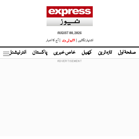
AUGUST 08, 2026
اشتہار لگائیں |
لائیو ٹی وی
| آج کا اخبار
صفحۂ اول
تازہ ترین
کھیل
خاص خبریں
پاکستان
انٹر نیشنل
ٹا