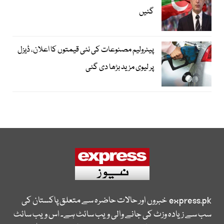
گئیں
پیٹرولیم مصنوعات کی نئی قیمتوں کا اعلان، ڈیزل
پر لیوی مزید بڑھا دی گئی
express.pk
خبروں اور حالات حاضرہ سے متعلق پاکستان کی
سب سے زیادہ وزٹ کی جانے والی ویب سائٹ ہے۔ اس ویب سائٹ