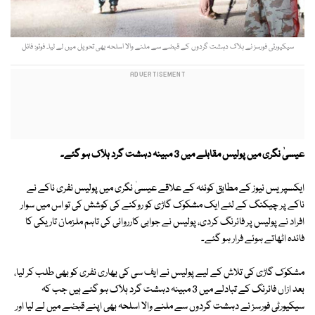
سیکیورٹی فورسز نے ہلاک دہشت گردوں کے قبضے سے ملنے والا اسلحہ بھی تحویل میں لے لیا۔ فوٹو: فائل
عیسیٰ نگری میں پولیس مقابلے میں 3 مبینہ دہشت گرد ہلاک ہو گئے۔
ایکسپریس نیوز کے مطابق کوئٹہ کے علاقے عیسیٰ نگری میں پولیس نفری ناکے نے
ناکے پر چیکنگ کے لئے ایک مشکوک گاڑی کو روکنے کی کوشش کی تو اس میں سوار
افراد نے پولیس پر فائرنگ کردی، پولیس نے جوابی کارروائی کی تاہم ملزمان تاریکی کا
فائدہ اٹھاتے ہوئے فرار ہو گئے۔
مشکوک گاڑی کی تلاش کے لیے پولیس نے ایف سی کی بھاری نفری کو بھی طلب کر لیا،
بعد ازاں فائرنگ کے تبادلے میں 3 مبینہ دہشت گرد ہلاک ہو گئے ہیں جب کہ
سیکیورٹی فورسز نے دہشت گردوں سے ملنے والا اسلحہ بھی اپنے قبضے میں لے لیا اور