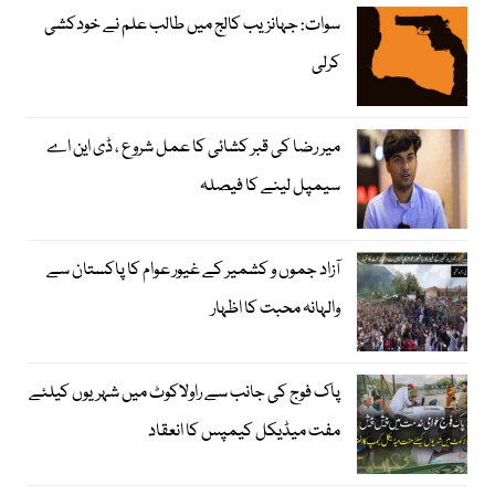
سوات: جہانزیب کالج میں طالب علم نے خودکشی
کرلی
میر رضا کی قبر کشائی کا عمل شروع ، ڈی این اے
سیمپل لینے کا فیصلہ
آزاد جموں و کشمیر کے غیور عوام کا پاکستان سے
والہانہ محبت کا اظہار
پاک فوج کی جانب سے راولاکوٹ میں شہریوں کیلئے
مفت میڈیکل کیمپس کا انعقاد