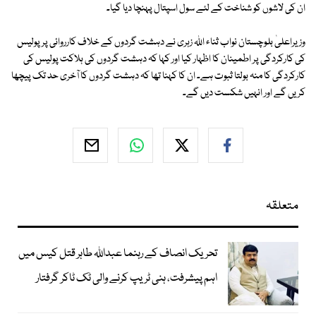
ان کی لاشوں کو شناخت کے لئے سول اسپتال پہنچا دیا گیا۔
وزیراعلیٰ بلوچستان نواب ثناء اللہ زہری نے دہشت گردوں کے خلاف کارروائی پر پولیس
کی کارکردگی پر اطمینان کا اظہار کیا اور کہا کہ دہشت گردوں کی ہلاکت پولیس کی
کارکردگی کا منہ بولتا ثبوت ہے۔ ان کا کہنا تھا کہ دہشت گردوں کا آخری حد تک پیچھا
کریں گے اور انہیں شکست دیں گے۔
متعلقہ
تحریک انصاف کے رہنما عبداللہ طاہر قتل کیس میں
اہم پیشرفت، ہنی ٹریپ کرنے والی ٹک ٹاکر گرفتار