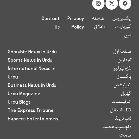
ایکسپریس
ضابطہ
Privacy
Contact
کے بارے
اخلاق
Policy
Us
میں
صفحۂ اول
Showbiz News in Urdu
تازہ ترین
Sports News in Urdu
غزہ لہو لہو
International News in
پاکستان
Urdu
انٹر نیشنل
Business News in Urdu
کھیل
Urdu Magazine
انٹرٹینمنٹ
Urdu Blogs
لائف اسٹائل
The Express Tribune
ٹاپ ٹرینڈ
Express Entertainment
دلچسپ و عجیب
صحت