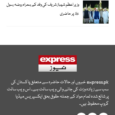
وزیر اعظم شہباز شریف کی وفد کے ہمراہ روضہ رسول
ﷺ پر حاضری
express.pk
خبروں اور حالات حاضرہ سے متعلق پاکستان کی
سب سے زیادہ وزٹ کی جانے والی ویب سائٹ ہے۔ اس ویب سائٹ
پر شائع شدہ تمام مواد کے جملہ حقوق بحق ایکسپریس میڈیا
گروپ محفوظ ہیں۔