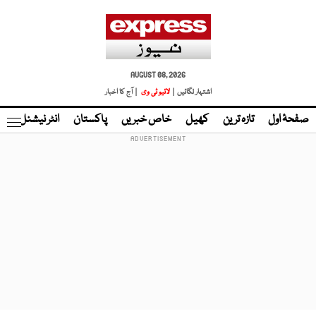
AUGUST 08, 2026
اشتہار لگائیں |
لائیو ٹی وی
| آج کا اخبار
صفحۂ اول
تازہ ترین
کھیل
خاص خبریں
پاکستان
انٹر نیشنل
ٹا