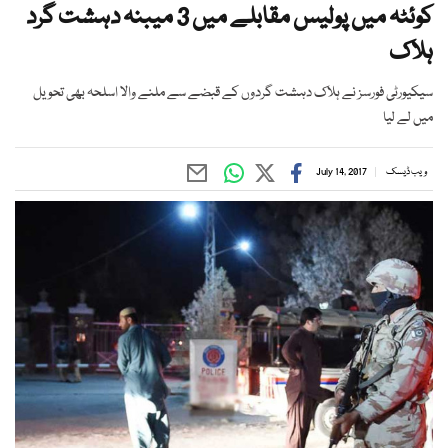
کوئٹہ میں پولیس مقابلے میں 3 میبنہ دہشت گرد
ہلاک
سیکیورٹی فورسز نے ہلاک دہشت گردوں کے قبضے سے ملنے والا اسلحہ بھی تحویل
میں لے لیا
ویب ڈیسک
July 14, 2017