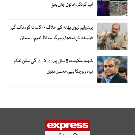
اپ کو ٹکر، خاتون جاں بحق
پیٹرولیم لیوی بھتہ کے خلاف 7 اگست کو ملک گیر
فیصلہ کن احتجاج ہوگا، حافظ نعیم الرحمان
شہباز حکومت 5 سال پورے کرے گی لیکن نظام
تباہ ہوچکا ہے، محسن نقوی