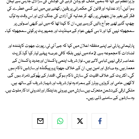
وزیراعظم نے کہا کہ ہمیں ملک کو روشن کرنے کی کوشش کی سزا دی جارہی ہے لیکن
ہم آئین، آزاد عدلیہ اور قانون کی حکمرانی پر یقین رکھتے ہیں میں نے کسی خطرے کی
فکر کے بغیر جان ہتھیلی پر رکھ کر عدلیہ کی آزادی کی جنگ لڑی اور اس وقت وہ لوگ
چھپ گئے تھے جو آج باتیں کررہے ہیں۔ ان کا کہنا تھا کہ میں نے کبھی اصولوں پر
سمجھوتہ نہیں کیا اور نا ہی کبھی عوام کے مینڈیٹ اور جمہوریت پرکوئی سمجھوتہ کیا۔
پارلیمانی پارٹی نے اپنے متفقہ اعلان میں کہا کہ جے آئی ٹی رپورٹ جھوٹ کاپلندہ اور
تضادات کا مجموعہ ہے، 2 ماہ میں نہیں بلکہ کافی عرصہ پہلے تیار کیا گیا،کرپٹ
عماصر ترقی نہیں تباہی لاتے ہیں۔ نواز شریف ایٹمی پاکستان اورجدید پاکستان کے
معمار ہیں ،وہ صادق اور امین ہیں، ان کے خلاف جھوٹا پروپیگنڈہ اور سازشیں ناکام ہوں
گی۔ اکثریت کے خلاف اقلیت کی سازش ناکام ہوگی، اقتدار کے بھُوکے نامراد ہوں گے،
لاکھوں حامی اور کروڑوں ووٹرز کے ہمراہ وہ نواز شریف اور شہباز شریف کے ساتھ ہیں،
ملکی ترقی کےدشمن متحرک ہیں،سازش میں بیرونی ہدایتکار اوراندرونی اداکار ملوث ہیں،
وہ سازشوں کے سامنے ڈٹے رہیں۔