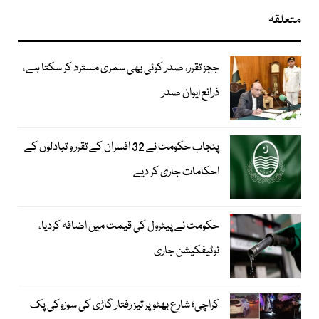
متعلقہ
ججز تقرر، صدر کوئی بھی سمری مسترد کر سکتا ہے،
ذرائع ایوان صدر
پنجاب حکومت نے 32 افسران کے تقرر و تبادلوں کے
احکامات جاری کر دیے
حکومت نے پیٹرول کی قیمت میں اضافہ کردیا،
نوٹیفکیشن جاری
کراچی؛ شارع بھٹو پر تیز رفتار گاڑی کی سوزوکی پک