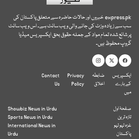
express.pk
خبروں اور حالات حاضرہ سے متعلق پاکستان کی
سب سے زیادہ وزٹ کی جانے والی ویب سائٹ ہے۔ اس ویب سائٹ
پر شائع شدہ تمام مواد کے جملہ حقوق بحق ایکسپریس میڈیا
گروپ محفوظ ہیں۔
ایکسپریس
ضابطہ
Privacy
Contact
کے بارے
اخلاق
Policy
Us
میں
صفحۂ اول
Showbiz News in Urdu
تازہ ترین
Sports News in Urdu
غزہ لہو لہو
International News in
پاکستان
Urdu