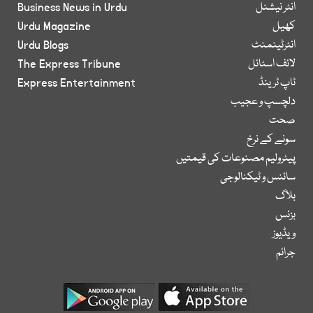
انٹر نیشنل
Business News in Urdu
کھیل
Urdu Magazine
انٹرٹینمنٹ
Urdu Blogs
لائف اسٹائل
The Express Tribune
ٹاپ ٹرینڈ
Express Entertainment
دلچسپ و عجیب
صحت
سونے کے نرخ
پیٹرولیم مصنوعات کی قیمتیں
سائنس و ٹیکنالوجی
بلاگ
بزنس
ویڈیوز
جرائم