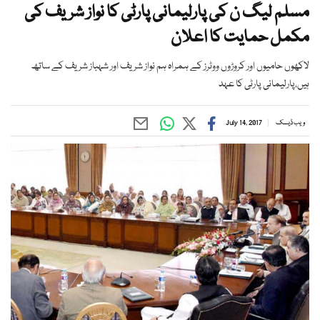
مسلم لیگ ن کی پارلیمانی پارٹی کا نواز شریف کی
مکمل حمایت کا اعلان
لاکھوں حامیوں اور کروڑوں ووٹرز کے ہمراہ ہم نواز شریف اور شہباز شریف کے ساتھ
ہیں،پارلیمانی پارٹی کا عہد
ویب ڈیسک
July 14, 2017