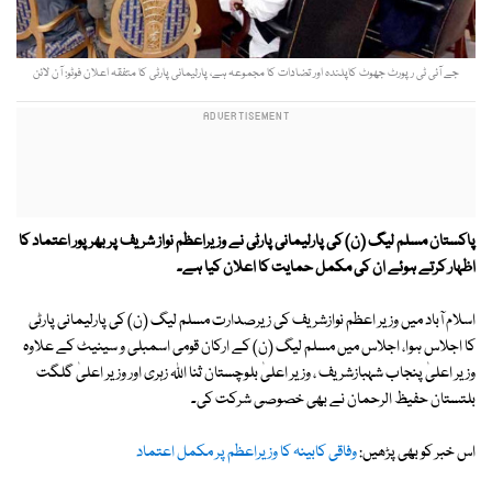
جے آئی ٹی رپورٹ جھوٹ کاپلندہ اور تضادات کا مجموعہ ہے، پارلیمانی پارٹی کا متفقہ اعلان فوٹو: آن لائن
پاکستان مسلم لیگ (ن) کی پارلیمانی پارٹی نے وزیراعظم نواز شریف پر بھر پور اعتماد کا
اظہار کرتے ہوئے ان کی مکمل حمایت کا اعلان کیا ہے۔
اسلام آباد میں وزیر اعظم نوازشریف کی زیرصدارت مسلم لیگ (ن) کی پارلیمانی پارٹی
کا اجلاس ہوا، اجلاس میں مسلم لیگ (ن) کے ارکان قومی اسمبلی و سینیٹ کے علاوہ
وزیر اعلیٰ پنجاب شہبازشریف ، وزیر اعلیٰ بلوچستان ثنا اللہ زہری اور وزیر اعلیٰ گلگت
بلتستان حفیظ الرحمان نے بھی خصوصی شرکت کی۔
اس خبر کو بھی پڑھیں:
وفاقی کابینہ کا وزیراعظم پر مکمل اعتماد