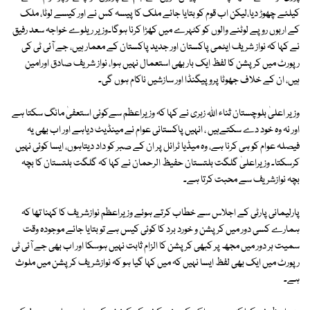
کیلئے چھوڑ دیا،لیکن اب قوم کو بتایا جائے ملک کا پیسہ کس نے اور کیسے لوٹا، ملک
کے اربوں روپے لوٹنے والوں کو کٹہرے میں کھڑا کرنا ہوگا۔وزیر ریلوے خواجہ سعد رفیق
نے کہا کہ ‏نواز شریف ایٹمی پاکستان اور جدید پاکستان کے معمار ہیں،‏ جے آئی ٹی کی
رپورٹ میں کرپشن کا لفظ ایک بار بھی استعمال نہیں ہوا، نواز شریف صادق اورامین
ہیں، ان کے خلاف جھوٹا پروپیگنڈا اور سازشیں ناکام ہوں گی۔
وزیر اعلیٰ بلوچستان ثناء اللہ زہری نے کہا کہ وزیراعظم سےکوئی استعفیٰ مانگ سکتا ہے
اور نہ وہ خود دے سکتےہیں ، انہیں پاکستانی عوام نے مینڈیٹ دیاہے اور اب بھی یہ
فیصلہ عوام کو ہی کرنا ہے، وہ میڈیا ٹرائل پر ان کے صبر کو داد دیتاہوں، ایسا کوئی نہیں
کرسکتا۔ وزیراعلیٰ گلگت بلتستان حفیظ الرحمان نے کہا کہ گلگت بلتستان کا بچہ
بچہ نوازشریف سے محبت کرتا ہے۔
پارلیمانی پارٹی کے اجلاس سے خطاب کرتے ہوئے وزیراعظم نوازشریف کا کہنا تھا کہ
ہمارے کسی دور میں کرپشن و خورد برد کا کوئی کیس ہے تو بتایا جائے موجودہ وقت
سمیت ہر دور میں مجھ پر کبھی کرپشن کا الزام ثابت نہیں ہوسکا اور اب بھی جے آئی ٹی
رپورٹ میں ایک بھی لفظ ایسا نہیں کہ میں کہا گیا ہو کہ نوازشریف کرپشن میں ملوث
ہے۔