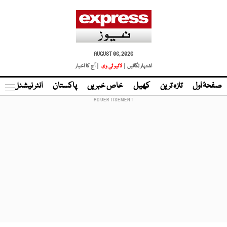
AUGUST 06, 2026
اشتہار لگائیں |
لائیو ٹی وی
| آج کا اخبار
صفحۂ اول
تازہ ترین
کھیل
خاص خبریں
پاکستان
انٹر نیشنل
ٹا