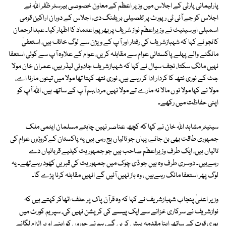
پارلیمانی پارٹی کے اجلاس میں وزیر اعظم کے معاون خصوصی بیرسٹر ظفر اللہ نے
اجلاس کو جے آئی ٹی رپورٹ پر تفصیلی بریفنگ دی، اجلاس کے دوران اراکین قومی
اسمبلی اورسینیٹ نے وزیراعظم نواز شریف پربھرپوراعتماد کا اظہار کیا۔ عبدالرحمان
کانجو نے کہا کہ شہبازشریف کی رفتار اور آپ کے ویژن سے لوگ خائف ہیں، استعفیٰ
مانگنے والے پہلے پاکستانی عوام سے مقابلہ کریں، عوام کے علاوہ آپ سے کوئی استعفا
نہیں مانگ سکتا، نجف سیال نے کہا کہ شہبازشریف جادوئی لیڈر ہیں، عمران خان مولا
جٹ کے نوری نتھ کا کردار ادا کر رہے ہیں، نوری نتھ کہتا تھا مولا میں تینوں مارنا اے،
مولا نے کہا مولا نو ں مالا نہ مارے تے مولا نہیں مردا،ہم آپ کے ساتھ ہیں، اللہ آپ کو
اپنی حفاظت میں رکھے۔
سینیٹر مشاہد اللہ خان نے کہا کہ کچھ عناصر نہیں چاہتے مسلمان ایٹمی ملک
جمہوری طاقت بھی بن جائے، یہاں جو تالیاں بج رہی ہیں یہ پاکستان کےکروڑوں عوام کی
تالیاں ہیں، ایک طرف وزیراعظم صاحب ہیں جو جمہوریت کیلیے قربانیاں دے
رہےہیں۔ دوسری طرف وہ ہیں جو ڈی چوک میں جمہوریت کی قبریں کھود رہےتھے۔ یہ
لوگ پھر استعفا مانگ رہےہیں ، وہ باز نہیں آئیں گے انہیں مقابلہ کرنا پڑے گا۔
وزیر اعلیٰ پنجاب شہبازشریف نے کہا کہ وہ قرآن پاک پر حلف اٹھاکر کہتے ہیں کہ
نوازشریف نے سرکاری خزانے سے ایک پیسے کی کرپشن نہیں کی، سپریم کورٹ میں
پوری قوت کے ساتھ اپنا مقدمہ پیش کریں گے، ہم نے چوروں کو اپنے اوپر الزام لگانے