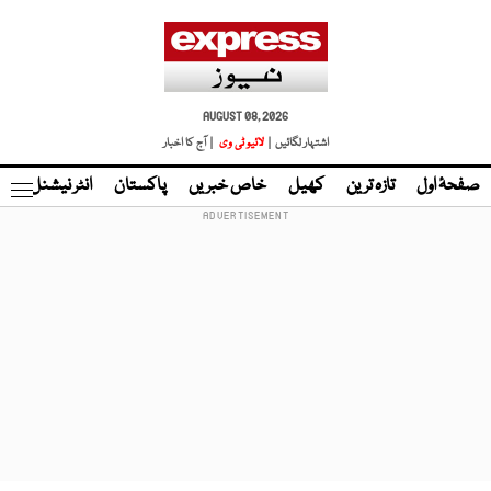
AUGUST 08, 2026
اشتہار لگائیں |
لائیو ٹی وی
| آج کا اخبار
صفحۂ اول
تازہ ترین
کھیل
خاص خبریں
پاکستان
انٹر نیشنل
ٹا