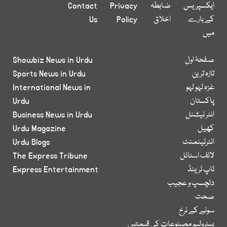
ایکسپریس
ضابطہ
Privacy
Contact
کے بارے
اخلاق
Policy
Us
میں
صفحۂ اول
Showbiz News in Urdu
تازہ ترین
Sports News in Urdu
غزہ لہو لہو
International News in
پاکستان
Urdu
انٹر نیشنل
Business News in Urdu
کھیل
Urdu Magazine
انٹرٹینمنٹ
Urdu Blogs
لائف اسٹائل
The Express Tribune
ٹاپ ٹرینڈ
Express Entertainment
دلچسپ و عجیب
صحت
سونے کے نرخ
پیٹرولیم مصنوعات کی قیمتیں