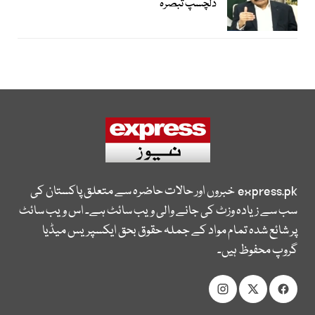
دلچسپ تبصرہ
express.pk
خبروں اور حالات حاضرہ سے متعلق پاکستان کی
سب سے زیادہ وزٹ کی جانے والی ویب سائٹ ہے۔ اس ویب سائٹ
پر شائع شدہ تمام مواد کے جملہ حقوق بحق ایکسپریس میڈیا
گروپ محفوظ ہیں۔