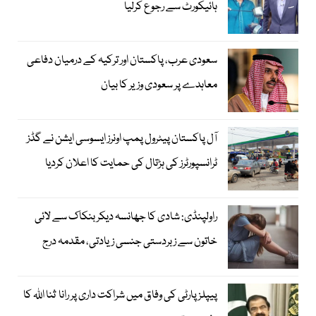
ہائیکورٹ سے رجوع کرلیا
سعودی عرب، پاکستان اور ترکیہ کے درمیان دفاعی
معاہدے پر سعودی وزیر کا بیان
آل پاکستان پیٹرول پمپ اونرز ایسوسی ایشن نے گڈز
ٹرانسپورٹرز کی ہڑتال کی حمایت کا اعلان کردیا
راولپنڈی: شادی کا جھانسہ دیکر بنکاک سے لائی
خاتون سے زبردستی جنسی زیادتی، مقدمہ درج
پیپلز پارٹی کی وفاق میں شراکت داری پر رانا ثنا اللہ کا