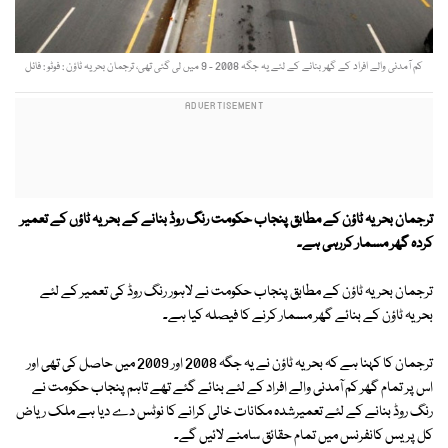
کم آمدنی والے افراد کے گھر بنانے کے لئے یہ جگہ 2008 - 9 میں لی گئی تھی، ترجمان بحریہ ٹاؤن : فوٹو : فائل
ترجمان بحریہ ٹاؤن کے مطابق پنجاب حکومت رنگ روڈ بنانے کے بحریہ ٹاؤں کے تعمیر
کردہ گھر مسمار کررہی ہے۔
ترجمان بحریہ ٹاؤن کے مطابق پنجاب حکومت نے لاہور رنگ روڈ کی تعمیر کے لئے
بحریہ ٹاؤن کے بنائے گھر مسمار کرنے کا فیصلہ کیا ہے۔
ترجمان کا کہنا ہے کہ بحریہ ٹاؤن نے یہ جگہ 2008 اور 2009 میں حاصل کی تھی اور
اس پر تمام گھر کم آمدنی والے افراد کے لئے بنائے گئے تھے تاہم پنجاب حکومت نے
رنگ روڈ بنانے کے لئے تعمیرشدہ مکانات خالی کرانے کا نوٹس دے دیا ہے ملک ریاض
کل پریس کانفرنس میں تمام حقائق سامنے لائیں گے۔