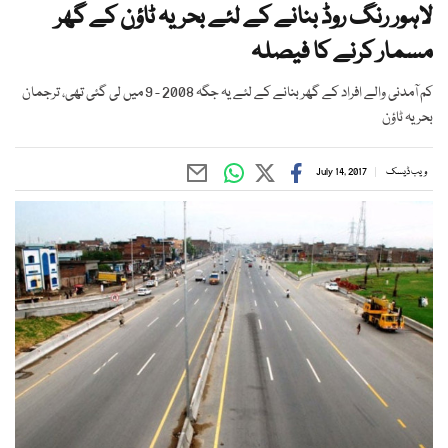
لاہور رنگ روڈ بنانے کے لئے بحریہ ٹاؤن کے گھر
مسمار کرنے کا فیصلہ
کم آمدنی والے افراد کے گھر بنانے کے لئے یہ جگہ 2008 - 9 میں لی گئی تھی، ترجمان
بحریہ ٹاؤن
ویب ڈیسک
July 14, 2017