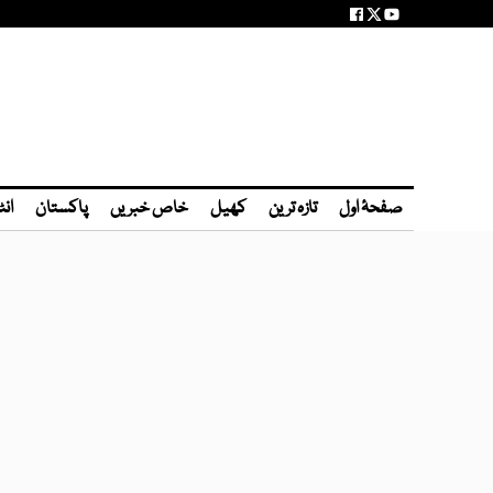
صفحۂ اول
تازہ ترین
کھیل
خاص خبریں
پاکستان
انٹ