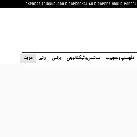
EXPRESS TRIBUNE
URDU E-PAPER
ENGLISH E-PAPER
SINDHI E-PAPER
L
دلچسپ و عجیب
سائنس و ٹیکنالوجی
بزنس
رائے
مزید