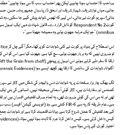
بنائی؟ سپریم کورٹ نے بنائی۔ اس لیے کہ ٹھوس شواہد پیش کیے جا سکیں۔ وہ شوا
omnibus) ''جو ایک مرتبہ جھوٹ بولے وہ ہمیشہ جھوٹا ہے''۔
تو ضروری نہیں کہ وہ ہر بار جھوٹ بولے۔ سچ کیا ہے، جھوٹ کیا ہے، اس کو اس کی 
اگلوانا۔ شواہدات کی سائنس کا ارتقا پھر کچھ ایسے ہوا (Forensic Evidences) بھی وجود میں آگئیں۔
کمنٹس اور سفارشات ہیں۔ JIT کوئی آسمانی صحیفہ نہیں، انسا
تھی اور نہ ہی اس کی کوئی ضرورت تھی۔ یہ تمام صرف تفتیشی افسران ہیں اور
ہے۔ عام طریقہ کار یہ ہے کہ FIR کٹتی ہے، io
کے بعد تفتیش کا عمل شروع کرتا ہے، بیانات قلمبند کرتا ہے اور شواہدات جمع 
اختیار کورٹ کے پاس ہوتا ہے۔