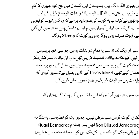
ریکا میں جج اور جیوری الگ الگ ہیں، ہندوستان اور پاکستان میں جج خود جیوری کا کام
کرتا ہے، یعنی شواہدات (Evidences) کی ناپ تول بھی کرتا ہے۔ تو بات کچھ اس طرح سے بنتی ہے کہ JIT کیا ہے؟ شواہدات کو جمع کرنے کے لیے
 کو پیش کرنا، جو انھوں نے کیا۔ اب یہ کورٹ کی صوابدید پر ہے کہ وہ کس ثبوت کو ٹھوس
 باقی تو سب قیاس آرائیاں ہیں، چاہے وہ قانونی پسِ منظر میں کی گئی
وت صرف وہی ہوگا جس پر کورٹ کا Stamp ہوگا۔
ار سے، اور ایک لحاظ سے یہ تمام شواہدات وہ ہیں جو ابھی خود پروسیس
J ایک طرح سے سپریم کورٹ بھی تھی، کیونکہ وہ بیانات قلمبند کر رہی تھی۔ اب ان بیانات سے کوئی مکر
۔ کیونکہ یہ بیانات جبراً نہیں لیے گئے۔ یہ بیانات کہ جیسے 164 کے تحت کورٹ کے پروسیس میں قلمبند ہوئے ہیں، مثال کے طور پر سعید
احمد نے ان تمام بینک اکاؤنٹس کی تفصیلات دے دی ہیں جو اسحٰق ڈار نے استعمال کیے تھے۔ Virgin Island کے اٹارنی جنرل نے تصدیق کردی کہ
وں نظر نہیں آرہا، جوکہ اس ملک میں آئے پاناما کے بحران کو
Let the justice be done t" آندھی آئے یا طوفان، کورٹ کو اس سے غرض نہیں۔ جمہوریت کو خطرہ ہے، یہ ہنگامہ
دراصل ان لوگوں کا پیدا کردہ ہے جو خود مافیا کا راج چاہتے ہیں۔ پاکستان میں Non Diluted Democracy نہیں ہے، بلکہ Quasi Democracy
یں۔ ان کو کوئی بھی ہائی جیک کرسکتا ہے۔ کل تک اس کو اسٹیبلشمنٹ سے خطرہ تھا۔