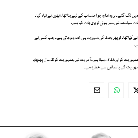
 لگ گئے۔ ہر وہ ادارہ جو احتساب کے لیے بنا تھا، انھوں نے تباہ کیا۔
 سیاستدانوں سے ہوئی تو بری بات کیا ہے۔
ف نے کیا تھا۔ تو پھر بحث کی ضرورت ہی ختم ہوجاتی ہے۔ جب کسی نے
ے۔
ری جمہوریت کو اور شفاف ہونا ہے۔ آمریت نے جمہوریت کو نقصان پہنچایا،
 جمہوریت کے پاسبانوں سے خطرہ ہے۔