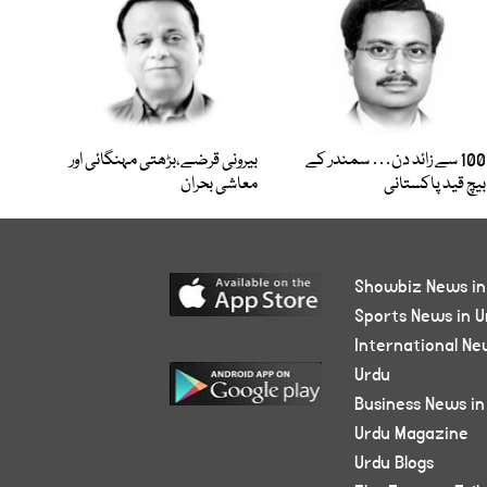
100 سے زائد دن… سمندر کے
بیرونی قرضے،بڑھتی مہنگائی اور
بیچ قید پاکستانی
معاشی بحران
Showbiz News in
Sports News in U
International Ne
Urdu
Business News in
Urdu Magazine
Urdu Blogs