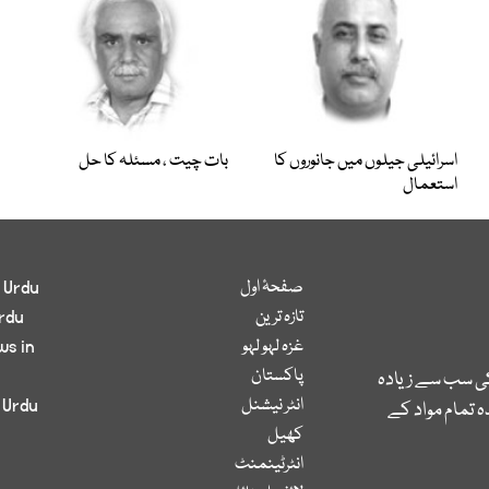
اسرائیلی جیلوں میں جانوروں کا
بات چیت ، مسئلہ کا حل
استعمال
صفحۂ اول
 Urdu
تازہ ترین
rdu
غزہ لہو لہو
ws in
پاکستان
کی سب سے زیادہ
انٹر نیشنل
 Urdu
 تمام مواد کے
کھیل
انٹرٹینمنٹ