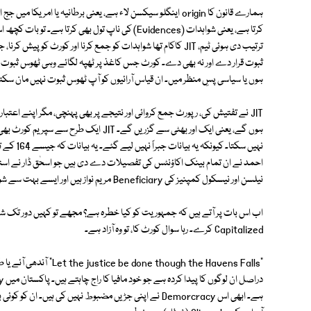
ہمارے قانون کا origin اینگلو سیکسن لاء ہے، یعنی برطانیہ یا ام
ترتیب دی ہوئی ٹیم، JIT کاکام تھا شواہدات کو جمع کرنا اور کورٹ
ثبوت قرار دے اور نہ بھی دے۔ کورٹ جس کاغذ پر ٹھپہ لگائے وہی ٹھوس ثبوت ہے،
ہوں یا سیاسی پسِ منظر میں۔ ان قیاس آرائیوں کو آپ ٹھوس ثبوت نہیں مان سکتے۔ ثب
JIT نے تفتیش کی، رپورٹ جمع کروائی اور نتیجے پر بھی پہنچی، مگر اپنے اعتب
ہوں گے، یعنی ایک اور بھٹی سے گزریں گے۔ IT
نہیں سکتا
نیلسن اور نیسکول کمپنیز کی Beneficiary مریم نواز ہیں اور ایسے بہت سے شواہدات ہیں جو کورٹ کو ایک واضح تصویر پیش کریں گے۔
اب اس بات پر آتے ہیں کہ جمہوریت کو کیا خطرہ ہے؟ مجھے تو کہیں دور تک شب خ
Capitalized کرے۔ رہا سوال کورٹ کا، تو وہ آزاد ہے۔
"hough the Havens Falls
ہے۔ ابھی اس Demorcracy نے اپنی جڑیں مضبوط نہیں کی ہ