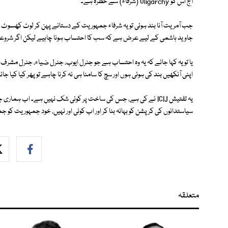
آج اس کو Oligarchy (شرفاء) سے خطرہ ہے۔
جب آمریت آنا بند ہوئی تو یہ شرفاء جمہوریت کے دستانے پہن کر لوٹ کھسوٹ میں
جاوید ہاشمی کے لیے عرض ہے کہ سب کا احتساب ہونا چاہیے لیکن اگر شروعات
یا تو یہ کہا جائے کہ یہ وہ احتساب ہے جو جنرل ایوب، جنرل ضیاء، جنرل مشر
اپنی آنکھیں بند کی ہوئی ہوں اور سچ کا سامنا ہی نہ کرنا چاہے تو پھر کیا کیا جائ
یہ تفتیش ICIJ نے کی ہے، جس کی ساخت پر کوئی شک نہیں ہے۔ اب ہما
سیاستدانوں کی کرپشن کو بہانہ بنا کر اور اب کوئی اور نہیں، خود جمہوریت کو
متعلقہ