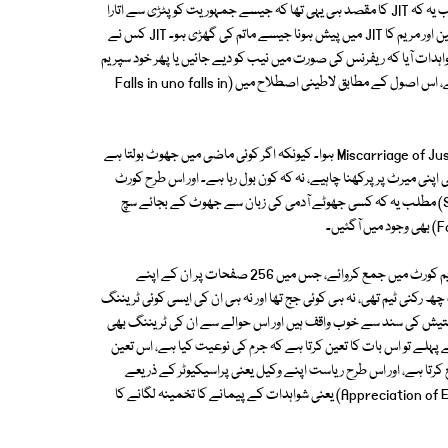
صاحب کا احتساب ہونا چاہیے لیکن پھر احتساب سب کا ہی ہونا چاہیے'' مطلب یہ کہ JIT کا مقصد ہی یہی تھا کہ جیسے جمہوریت کو پٹڑی سے اتارا
جائے۔ میاں نوازشریف، شہباز شریف اور اسحٰق ڈار پاسبانِ جمہوریت۔ حسن، حسین اور مریم کا JIT میں پیش ہونا جیسے ماتم کی گھڑی ہو۔ JIT کس نے
ہدات آیا کہ ریفرنس کی صورت میں نیب کو دیے جائیں یا پھر خود سپریم
کورٹRespondent No 2 کو نااہل قرار دے۔ قانون شہادت میں ایک اصول ہے، اس اصول کے مطابق لاطینی اصطلاح میں (Falls in uno falls in
اس اصطلاح کی بنیاد پر کورٹ نے کئی شواہدات کو پرکھا۔ مگر آگے چل کر Miscarriage of Justice ہوا۔ کیونکہ اگر کوئی ماضی میں جھوٹ بولتا ہے
اپنی میرٹ پر پرکھنا چاہیے، نہ کہ کون بول رہا ہے۔ اور اس طرح کورٹ
ارتقا کا سفر طے کرتے ہوئے اس اصول پر پہنچی (Sift the Grain from chaff) مطلب یہ کہ کسی جھوٹے آدمی کی زبان سے جھوٹ کے بجائے سچ
لگ بھگ چار ہزار صفحات پر یہ شواہدات دس والیومز کی شکل میں JIT نے سپریم کورٹ میں جمع کروائے، جس میں 256 صفحات پر ان کے اپنے
نوں کی بنی ایک چھ رکنی ٹیم تھی، نہ ہی کوئی جج تھا اور نہ ہی ان کی ایسی کوئی ٹریننگ
 تفتیش کی سند سے خوب واقف ہیں اور اس حوالے سے ان کی ٹریننگ بھی
 (انویسٹی گیشن آفیسر) سب سے پہلے تو اس بات کا تعین کرتا ہے کہ جرم کی نوعیت کیا ہے، اس تعین
کرتا ہے، اور اس طرح ریاست اپنے وکیل یعنی پراسیکیوٹر کے ذریعے
کیس داخل کرتی ہے۔ کیس داخل کرنا جرم کا ثابت ہونا نہیں ہوتا۔ (Appreciation of Evidences) یعنی شواہدات کے پیمانے کا تخمینہ لگانے کا