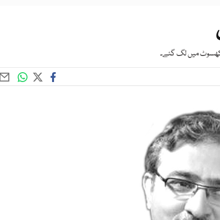
ٹ کھسوٹ میں لگ گئے۔