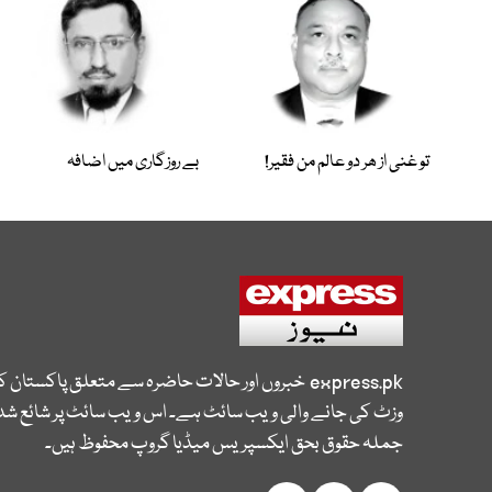
تو غنی از ھر دو عالم من فقیر!
بے روزگاری میں اضافہ
express.pk
خبروں اور حالات حاضرہ سے متعلق پاکستان 
وزٹ کی جانے والی ویب سائٹ ہے۔ اس ویب سائٹ پر شائع شدہ
جملہ حقوق بحق ایکسپریس میڈیا گروپ محفوظ ہیں۔