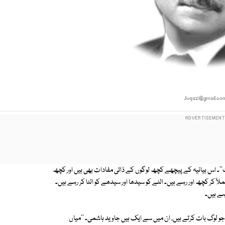
Jvqazi@gmail.co
ں اس کی ترتیب یوں ہے کہ ''JIT بمقابلہ جمہوریت''۔ اس بیانیہ کے پیچھے کچھ لوگوں کے ذاتی مفادات بھی ہیں اور کچھ
ً کر کچھ اور رہے ہیں۔ الٹے کو سیدھا اور سیدھے کو الٹا کر رہے ہیں۔
ہے ہیں۔
ت لوگ ایسے بھی ہیں جو صرف indirectly ہی بات کرتے ہیں۔ indirectly جو لوگ بات کرتے ہیں، ان میں سے ایک ہیں جاوید ہاشمی۔ ''میاں