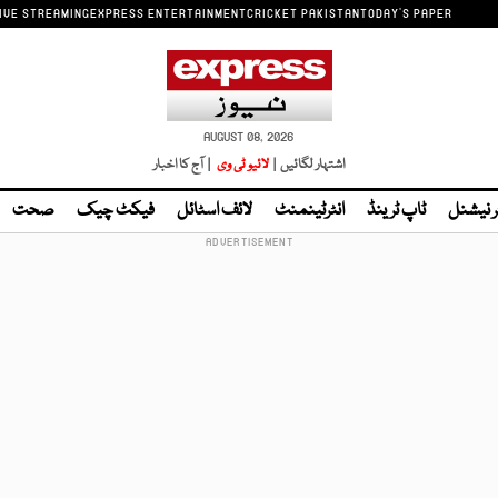
IVE STREAMING
EXPRESS ENTERTAINMENT
CRICKET PAKISTAN
TODAY'S PAPER
AUGUST 08, 2026
اشتہار لگائیں |
لائیو ٹی وی
| آج کا اخبار
ر نیشنل
ٹاپ ٹرینڈ
انٹرٹینمنٹ
لائف اسٹائل
فیکٹ چیک
صحت