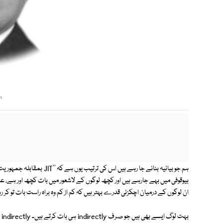
m
ہم جو بیانیہ بنانے جا رہے ہی
بیوقوفی میں بہے جارہے ہیں اور کچھ لوگوں کے لاشعور میں بات کچھ اور ہے، عملا
ان لوگوں کے درمیان اچکزئی قدرے بہتر ہیں کہ کم از کم وہ براہ راست بات تو کر ر
بہ