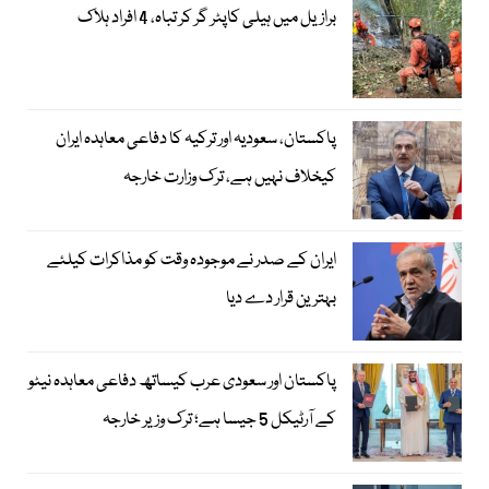
برازیل میں ہیلی کاپٹر گر کر تباہ، 4 افراد ہلاک
پاکستان، سعودیہ اور ترکیہ کا دفاعی معاہدہ ایران
کیخلاف نہیں ہے، ترک وزارت خارجہ
ایران کے صدر نے موجودہ وقت کو مذاکرات کیلئے
بہترین قرار دے دیا
پاکستان اور سعودی عرب کیساتھ دفاعی معاہدہ نیٹو
کے آرٹیکل 5 جیسا ہے؛ ترک وزیر خارجہ