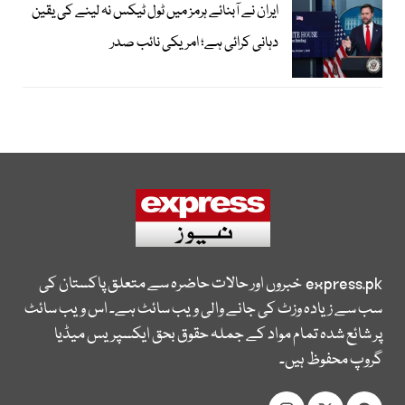
ایران نے آبنائے ہرمز میں ٹول ٹیکس نہ لینے کی یقین
دہانی کرائی ہے؛ امریکی نائب صدر
express.pk
خبروں اور حالات حاضرہ سے متعلق پاکستان کی
سب سے زیادہ وزٹ کی جانے والی ویب سائٹ ہے۔ اس ویب سائٹ
پر شائع شدہ تمام مواد کے جملہ حقوق بحق ایکسپریس میڈیا
گروپ محفوظ ہیں۔