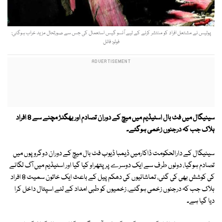
پولیس نے مشتعل افراد کو منتشر کرنے کے لیے آنسو گیس استعمال کی جس سے صورتحال مزید خراب ہوگئی:
فوٹو: فائل
سینیگال میں فٹ بال اسٹیڈیم میں میچ کے دوران تصادم اور بھگدڑ مچنے سے 8 افراد
ہلاک جب کہ درجنوں زخمی ہوگئے۔
سینیگال کے دارالحکومت ڈاکارمیں ڈیمبا ڈیوب فٹ بال میچ کے دوران دوگروپوں میں
تصادم ہوگیا، دونوں طرف سے ایک دوسرے پر پتھراو کیا گیا اور اسٹیڈیم میں آگ لگانے
کی کوشش بھی کی گئی، تماشائیوں کی دھکم پیل کے باعث ایک خاتون سمیت 8 افراد
ہلاک جب کہ درجنوں زخمی ہوگئے، زخمیوں کو طبی امداد کے لئے اسپتال داخل کرا
دیا گیا ہے۔