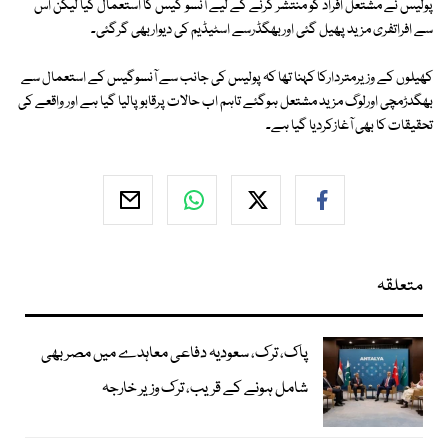
پولیس نے مشتعل افراد کو منتشر کرنے کے لیے آنسو گیس کا استعمال کیا لیکن اس
سے افراتفری مزید پھیل گئی اوربھگڈرسے اسٹیڈیم کی دیواربھی گرگئی۔
کھیلوں کے وزیرمتردارکا کہنا تھا کہ پولیس کی جانب سے آنسوگیس کے استعمال سے
بھگدڑمچی اورلوگ مزید مشتعل ہوگئے تاہم اب حالات پرقابوپالیا گیا ہے اور واقعے کی
تحقیقات کا بھی آغازکردیا گیا ہے۔
متعلقہ
پاک، ترک، سعودیہ دفاعی معاہدے میں مصر بھی
شامل ہونے کے قریب، ترک وزیر خارجہ