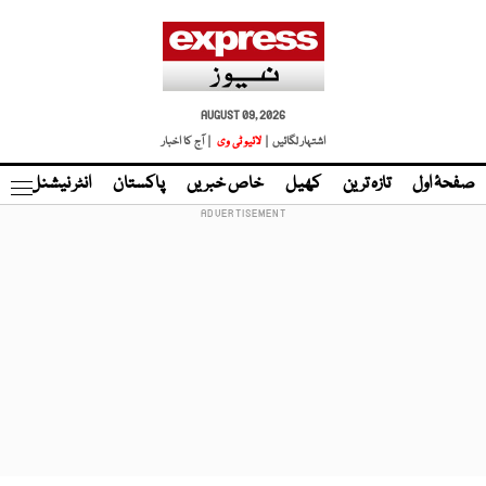
AUGUST 09, 2026
اشتہار لگائیں |
لائیو ٹی وی
| آج کا اخبار
صفحۂ اول
تازہ ترین
کھیل
خاص خبریں
پاکستان
انٹر نیشنل
ٹا