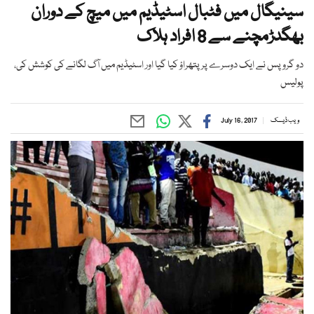
سینیگال میں فٹبال اسٹیڈیم میں میچ کے دوران
بھگدڑمچنے سے 8 افراد ہلاک
دو گروپس نے ایک دوسرے پر پتھراؤ کیا گیا اور اسٹیڈیم میں آگ لگانے کی کوشش کی،
پولیس
ویب ڈیسک
July 16, 2017