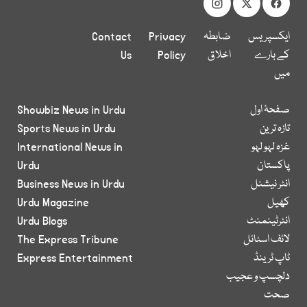
ایکسپریس
ضابطہ
Privacy
Contact
کے بارے
اخلاق
Policy
Us
میں
صفحۂ اول
Showbiz News in Urdu
تازہ ترین
Sports News in Urdu
غزہ لہو لہو
International News in
پاکستان
Urdu
انٹر نیشنل
Business News in Urdu
کھیل
Urdu Magazine
انٹرٹینمنٹ
Urdu Blogs
لائف اسٹائل
The Express Tribune
ٹاپ ٹرینڈ
Express Entertainment
دلچسپ و عجیب
صحت