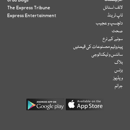
انٹرٹینمنٹ
Urdu Blogs
لائف اسٹائل
The Express Tribune
ٹاپ ٹرینڈ
Express Entertainment
دلچسپ و عجیب
صحت
سونے کے نرخ
پیٹرولیم مصنوعات کی قیمتیں
سائنس و ٹیکنالوجی
بلاگ
بزنس
ویڈیوز
جرائم