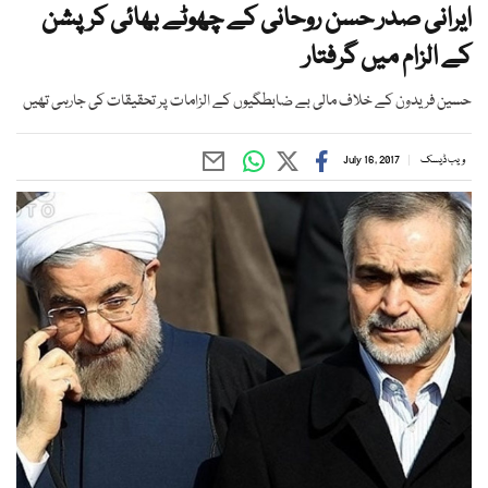
ایرانی صدر حسن روحانی کے چھوٹے بھائی کرپشن
کے الزام میں گرفتار
حسین فریدون کے خلاف مالی بے ضابطگیوں کے الزامات پر تحقیقات کی جارہی تھیں
ویب ڈیسک
July 16, 2017