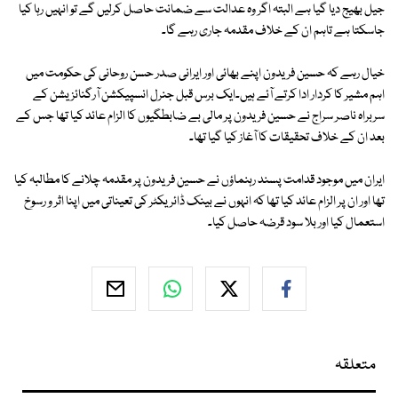
جیل بھیج دیا گیا ہے البتہ اگر وہ عدالت سے ضمانت حاصل کرلیں گے تو انہیں رہا کیا
جاسکتا ہے تاہم ان کے خلاف مقدمہ جاری رہے گا۔
خیال رہے کہ حسین فریدون اپنے بھائی اور ایرانی صدر حسن روحانی کی حکومت میں
اہم مشیر کا کردار ادا کرتے آئے ہیں۔ایک برس قبل جنرل انسپیکشن آرگنائزیشن کے
سربراہ ناصر سراج نے حسین فریدون پر مالی بے ضابطگیوں کا الزام عائد کیا تھا جس کے
بعد ان کے خلاف تحقیقات کا آغاز کیا گیا تھا۔
ایران میں موجود قدامت پسند رہنماؤں نے حسین فریدون پر مقدمہ چلانے کا مطالبہ کیا
تھا اور ان پر الزام عائد کیا تھا کہ انہوں نے بینک ڈائریکٹر کی تعیناتی میں اپنا اثر و رسوخ
استعمال کیا اور بلا سود قرضہ حاصل کیا۔
متعلقہ