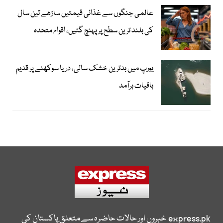
عالمی جنگوں سے غذائی قیمتیں ساڑھے تین سال
کی بلند ترین سطح پر پہنچ گئیں، اقوام متحدہ
یورپ میں بدترین خشک سالی، دریا سوکھنے پر قدیم
باقیات برآمد
express.pk
خبروں اور حالات حاضرہ سے متعلق پاکستان کی