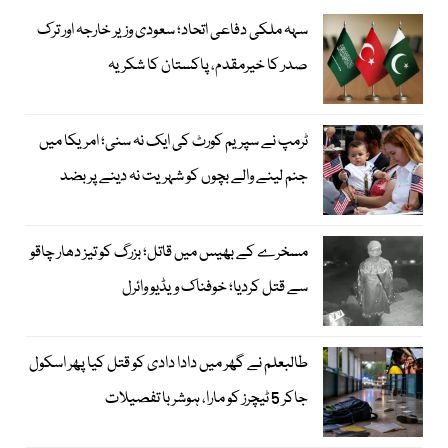
سہہ ملکی دفاعی اتحاد؛ سعودی وزیر خارجہ اور ترک
صدر کا خیرمقدم، پاکستان کا شکریہ
ٹرمپ نے سپریم کورٹ کی ایک نہ سنی؛ امریکا میں
جنم لینے والے بچوں کو شہریت نہ دینے پر بضد
مسخرے کے بھیس میں قاتل؛ بزرگ کو تیز دھار چاقو
سے قتل کردیا؛ خوفناک ویڈیو وائرل
طالبعلم نے گھر میں دادا دادی کو قتل کیا پھر اسکول
جاکر 5 ٹیچرز کو مارا، ہوشربا تفصیلات