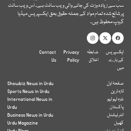
سب سے زیادہ وزٹ کی جانے والی ویب سائٹ ہے۔ اس ویب سائٹ
پر شائع شدہ تمام مواد کے جملہ حقوق بحق ایکسپریس میڈیا
گروپ محفوظ ہیں۔
ایکسپریس
ضابطہ
Privacy
Contact
کے بارے
اخلاق
Policy
Us
میں
صفحۂ اول
Showbiz News in Urdu
تازہ ترین
Sports News in Urdu
غزہ لہو لہو
International News in
پاکستان
Urdu
انٹر نیشنل
Business News in Urdu
کھیل
Urdu Magazine