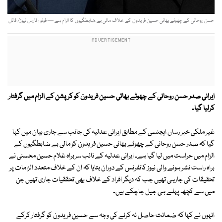
حسن روحانی کے چھوٹے بھائی حسین فریدون کے خلاف مالی بے ضابطگیوں کا الزام ہے — فوٹو : فارس نیوز/ فائل
ایرانی صدر حسن روحانی کے چھوٹے بھائی حسین فریدون کو کرپشن کے الزام میں گرفتار
کرلیا گیا۔
غیر ملکی خبر رساں ایجنسی کے مطابق ایرانی عدلیہ کی جانب سے جاری بیان میں کہا
گیا کہ صدر حسن روحانی کے چھوٹے بھائی حسین فریدون کو مالی بے ضابطگیوں کے
الزام میں حراست میں لیا گیا ہے۔ ایرانی عدلیہ کے نائب سربراہ غلام حسین محسنی نے
براہ راست نشر ہونے والی نیوز کانفرنس کے دوران بتایا کہ ان کے خلاف متعدد الزامات پر
تحقیقات کی جارہی تھیں جب کہ دیگر افراد کے خلاف بھی تحققیات جاری تھیں جن
میں سے کچھ پہلے ہی جیل جاچکے ہیں۔
انہوں نے کہا کہ ضمانت حاصل نہ کرنے کی وجہ سے حسین فریدون کو گرفتار کرکے