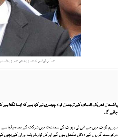
جے آئی ٹی اسی نتیجے پر پہنچی جس پر پہلے سپریم
پاکستان تحریک انصاف کے ترجمان فواد چوہدری نے کہا ہے کہ ایسا لگتا ہے کہ ا
جائے گا۔
سپریم کورٹ میں جے آئی ٹی رپورٹ کی سماعت میں شرکت کے بعد میڈیا سے گف
درخواست گزاروں کے دلائل مکمل ہوں گے اور کل نواز شریف اور ان کے بچوں کے