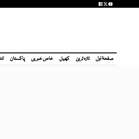
صفحۂ اول
تازہ ترین
کھیل
خاص خبریں
پاکستان
انٹ