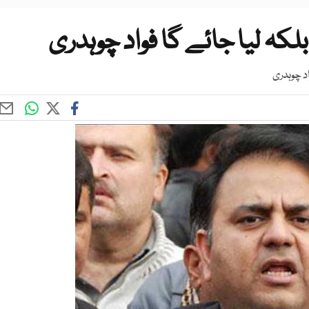
لکہ لیا جائے گا فواد چوہدری
اد چوہدری