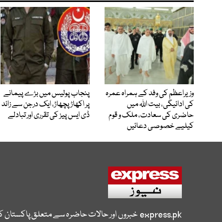
وزیراعظم کی وفد کے ہمراہ عمرہ
پنجاب پولیس میں بڑے پیمانے
کی ادائیگی، بیت اللہ میں
پر اکھاڑ پچھاڑ، ایک درجن سے زائد
حاضری کی سعادت، ملک و قوم
ڈی ایس پیز کی تقرری اور تبادلے
کیلیے خصوصی دعائیں
express.pk
خبروں اور حالات حاضرہ سے متعلق پاکستان 