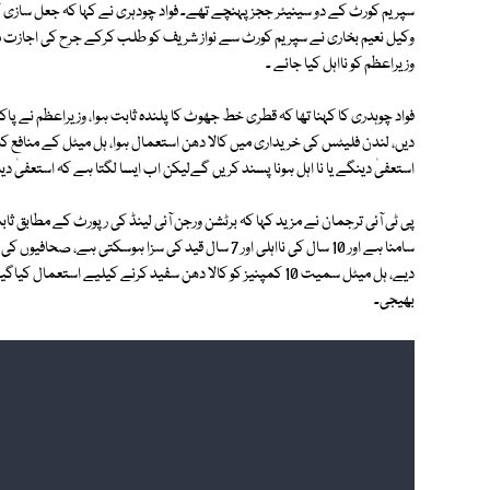
سپریم کورٹ کے دو سینیئر ججز پہنچے تھے۔ فواد چودہری نے کہا کہ جعل سازی کے
وزیراعظم کو نااہل کیا جائے ۔
فواد چوہدری کا کہنا تھا کہ قطری خط جھوٹ کا پلندہ ثابت ہوا، وزیراعظم نے پا
استعفیٰ دینگے یا نا اہل ہونا پسند کریں گےلیکن اب ایسا لگتا ہے کہ استعفیٰ دیا 
پی ٹی آئی ترجمان نے مزید کہا کہ برٹشن ورجن آئی لینڈ کی رپورٹ کے مطابق ثاب
سامنا ہے اور 10 سال کی نااہلی اور 7 سال قید کی سزا ہوس
دیے، ہل میٹل سمیت 10 کمپنیز کو کالا دھن سفید کرنے کیلیے است
بھیجی۔