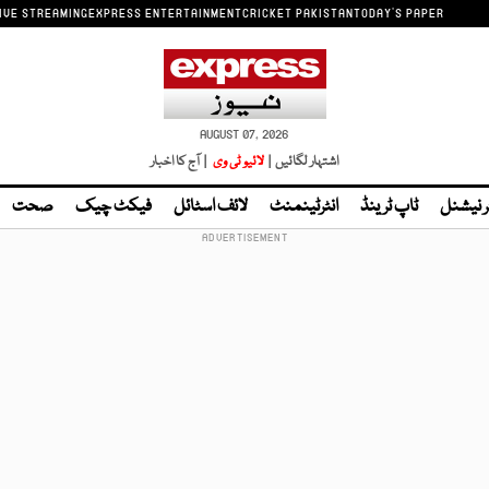
IVE STREAMING
EXPRESS ENTERTAINMENT
CRICKET PAKISTAN
TODAY'S PAPER
AUGUST 07, 2026
اشتہار لگائیں |
لائیو ٹی وی
| آج کا اخبار
ر نیشنل
ٹاپ ٹرینڈ
انٹرٹینمنٹ
لائف اسٹائل
فیکٹ چیک
صحت