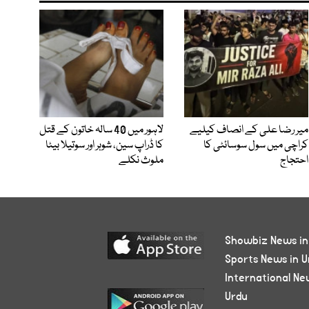
میر رضا علی کے انصاف کیلیے
لاہور میں 40 سالہ خاتون کے قتل
کراچی میں سول سوسائٹی کا
کا ڈراپ سین، شوہر اور سوتیلا بیٹا
احتجاج
ملوث نکلے
Showbiz News in
Sports News in U
International Ne
Urdu