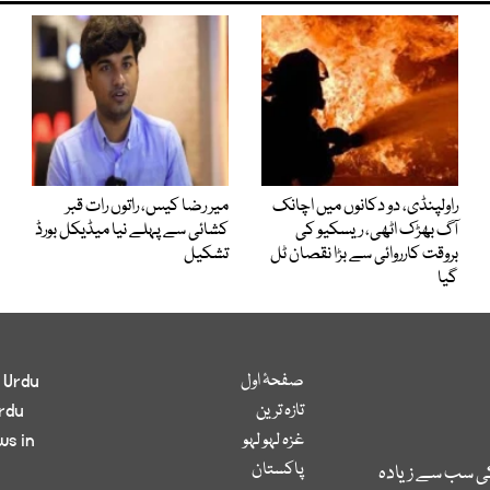
راولپنڈی، دو دکانوں میں اچانک
میر رضا کیس، راتوں رات قبر
آگ بھڑک اٹھی، ریسکیو کی
کشائی سے پہلے نیا میڈیکل بورڈ
بروقت کارروائی سے بڑا نقصان ٹل
تشکیل
گیا
صفحۂ اول
 Urdu
تازہ ترین
rdu
غزہ لہو لہو
ws in
پاکستان
کی سب سے زیادہ