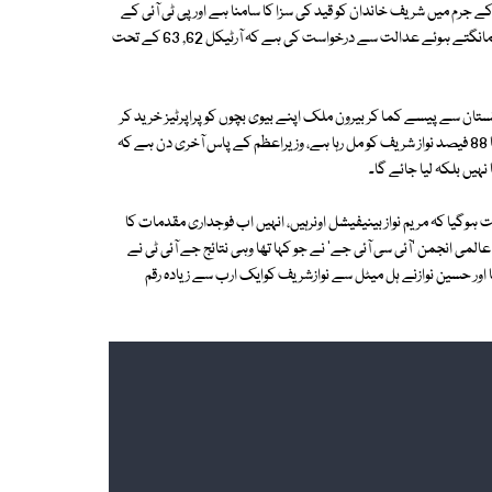
 جرم میں شریف خاندان کو قید کی سزا کا سامنا ہے اور پی ٹی آئی کے
وکیل نعیم بخاری نے سپریم کورٹ سے نواز شریف کو طلب کرکے جرح کی اجازت مانگتے ہوئے عدالت سے درخواست کی ہے کہ آرٹیکل 62, 63 کے تحت
کستان سے پیسے کما کر بیرون ملک اپنے بیوی بچوں کو پراپرٹیز خرید کر
دیں، لندن فلیٹس کی خریداری میں کالا دھن استعمال ہوا، ہل میٹل کے منافع کا 88 فیصد نواز شریف کو مل رہا ہے، وزیراعظم کے پاس آخری دن ہے کہ
نہیں بلکہ لیا جائے گا۔
ت ہوگیا کہ مریم نواز بینیفیشل اونرہیں، انہیں اب فوجداری مقدمات کا
کتی ہے، صحافیوں کی عالمی انجمن 'آئی سی آئی جے' نے جو کہا تھا وہی نتائج جے آئی ٹی نے
عمال کیاگیا اور حسین نوازنے ہل میٹل سے نوازشریف کوایک ارب سے زیادہ رقم