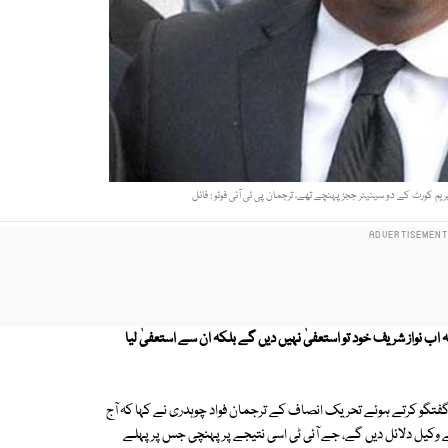
 کورٹ کے دو سینیئر ججز پہنچے تھے، ترجمان پی ٹی آئی فوٹو : فائل
ب نواز شریف خود تو استعفیٰ نہیں دیں گے بلکہ ان سے استعفیٰ لیا
تگو کرتے ہوئے تحریک انصاف کے ترجمان فواد چوہدری نے کہا کہ آج
 وکیل دلائل دیں گے، جے آئی ٹی اسی نتیجے پر پہنچی جس پر پہلے