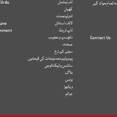
انٹر نیشنل
 Urdu
 تمام مواد کے
کھیل
انٹرٹینمنٹ
لائف اسٹائل
bune
ٹاپ ٹرینڈ
inment
دلچسپ و عجیب
Contact Us
صحت
سونے کے نرخ
پیٹرولیم مصنوعات کی قیمتیں
سائنس و ٹیکنالوجی
بلاگ
بزنس
ویڈیوز
جرائم