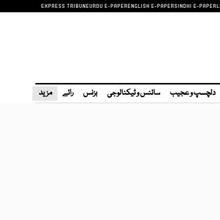
EXPRESS TRIBUNE
URDU E-PAPER
ENGLISH E-PAPER
SINDHI E-PAPER
L
دلچسپ و عجیب
سائنس و ٹیکنالوجی
بزنس
رائے
مزید