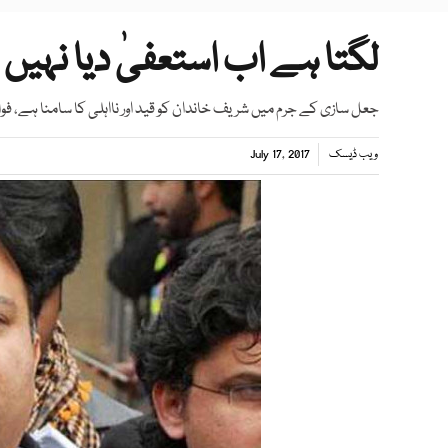
لگتا ہے اب استعفیٰ دیا نہیں ب
جعل سازی کے جرم میں شریف خاندان کو قید اور نااہلی کا سامنا ہے، فو
ویب ڈیسک
July 17, 2017