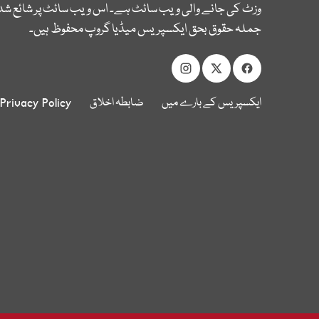
وزٹ کی جانے والی ویب سائٹ ہے۔ اس ویب سائٹ پر شائع شدہ
جملہ حقوق بحق ایکسپریس میڈیا گروپ محفوظ ہیں۔
ایکسپریس کے بارے میں
ضابطہ اخلاق
Privacy Policy