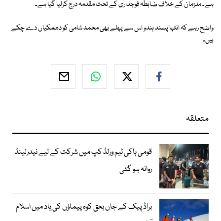
ہے۔ ملزمان کے خلاف ضابطہ فوجداری کے تحت مقدمہ درج کرلیا گیا ہے۔
واضح رہے کہ انتہا پسند ہندو اس سے پہلے بھی محمد شامی کو دھمکیاں دے چکے
ہیں۔
متعلقہ
قومی ہاکی ٹیم ورلڈ کپ میں شرکت کے لیے نیدرلینڈ
روانہ ہو گئی
براڈ پیک کے جاں بحق کوہ پیماؤں کی یاد میں اسلام