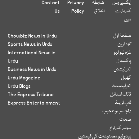
ایکسپریس
ضابطہ
Privacy
Contact
کے بارے
اخلاق
Policy
Us
میں
صفحۂ اول
Showbiz News in Urdu
تازہ ترین
Sports News in Urdu
غزہ لہو لہو
International News in
پاکستان
Urdu
انٹر نیشنل
Business News in Urdu
کھیل
Urdu Magazine
انٹرٹینمنٹ
Urdu Blogs
لائف اسٹائل
The Express Tribune
ٹاپ ٹرینڈ
Express Entertainment
دلچسپ و عجیب
صحت
سونے کے نرخ
پیٹرولیم مصنوعات کی قیمتیں