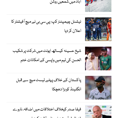
آباد میں شمعیں روشن
نیشنل چیمپئنز کپ: پی سی بی نے میچ آفیشلز کا
اعلان کر دیا
شیخ حسینہ کیساتھ ایونٹ میں شرکت پر شکیب
الحسن کی ٹیم میں واپسی کے امکانات ختم
پاکستان کے خلاف پہلے ٹیسٹ میچ سے قبل
انگلینڈ کو بڑا دھچکا
فیفا صدر کیخلاف اختلافات میں اضافہ، ناروے