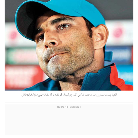
انتہا پسند ہندوؤں نے محمد شامی کے چوکیدار کو تشدد کا نشانہ بھی بنایا۔ فوٹو: فائل