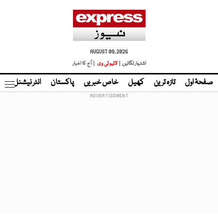
AUGUST 09, 2026
اشتہار لگائیں |
لائیو ٹی وی
| آج کا اخبار
صفحۂ اول
تازہ ترین
کھیل
خاص خبریں
پاکستان
انٹر نیشنل
ٹا