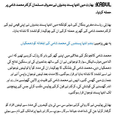
KABUL:
بھارت میں انتہا پسند ہندوؤں نے معروف مسلمان کرکٹر محمد شامی پر
حملہ کردیا۔
بھارتی ریاست مغربی بنگال کے شہر کولکتہ میں انتہا پسند ہندوؤں نے اپنی قومی ٹیم کے
کرکٹر محمد شامی کے گھر پر حملہ کرکے ان کے چوکیدار کو تشدد کا نشانہ بنایا۔
یہ بھی پڑھیے:
ہندو انتہا پسندوں کی محمد شامی کے اہلخانہ کو دھمکیاں
محمد شامی کاٹجو نگر کے علاقے میں اپنے گھر کے باہر کار پارک کررہے تھے کہ اسی
اثنا میں موٹرسائیکل سوار 3 نوجوانوں نے ان کے ساتھ بدتمیزی کی اور سنگین نتائج کی
دھمکیاں دیں۔ محمد شامی کی بلڈنگ کا چوکیدار ان کی مدد کو آیا تو تینوں نوجوانوں
نے اسے تشدد کا نشانہ بنایا اور فرار ہوگئے۔ 15 منٹ بعد تینوں نوجوان واپس آئے اور
عمارت میں گھس گئے۔ انہوں نے محمد شامی کے فلیٹ پر لاتیں گھونسے مارے اور
اندر گھسنے کی کوشش کی۔ کرکٹر نے فون کرکے پولیس طلب کرلی جس کے پہنچنے
تک انتہا پسند نوجوان فرار ہوگئے۔
بھارتی پولیس نے کارروائی کرتے ہوئے سی سی ٹی وی کیمروں کی مدد سے تینوں افراد کو
گرفتار کرلیا جن کی شناخت جیانتا سرکار، سورپ سرکار اور شیوا پرامانک کے نام سے ہوئی