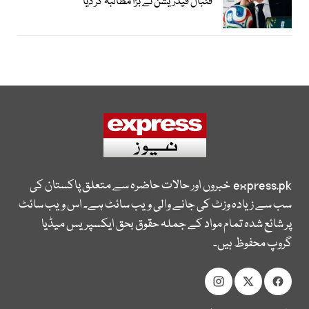
فٹبال فیڈریشن نے بڑا مطالبہ کر دیا
express.pk
خبروں اور حالات حاضرہ سے متعلق پاکستان کی
سب سے زیادہ وزٹ کی جانے والی ویب سائٹ ہے۔ اس ویب سائٹ
پر شائع شدہ تمام مواد کے جملہ حقوق بحق ایکسپریس میڈیا
گروپ محفوظ ہیں۔