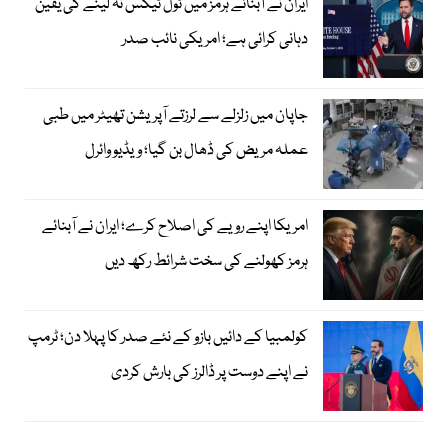
ایران نے آبنائے ہرمز میں ٹول ٹیکس نہ لینے کی یقین
دہانی کرائی ہے؛ امریکی نائب صدر
جاپان میں زلزلے سے لرزتے آپریشن تھیٹر میں طبی
عملہ مریض کی ڈھال بن گیا؛ ویڈیو وائرل
امریکا اپنے رویے کی اصلاح کرے؛ ایران نے آبنائے
ہرمز کھولنے کی سخت شرائط رکھ دیں
کولمبیا کے دائیں بازو کے نئے صدر کا پہلا دن؛ ٹرمپ
نے اپنے دوست پر ڈالرز کی بارش کردی