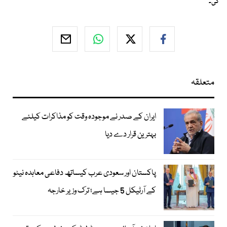
گی۔
متعلقہ
ایران کے صدر نے موجودہ وقت کو مذاکرات کیلئے
بہترین قرار دے دیا
پاکستان اور سعودی عرب کیساتھ دفاعی معاہدہ نیٹو
کے آرٹیکل 5 جیسا ہے؛ ترک وزیر خارجہ