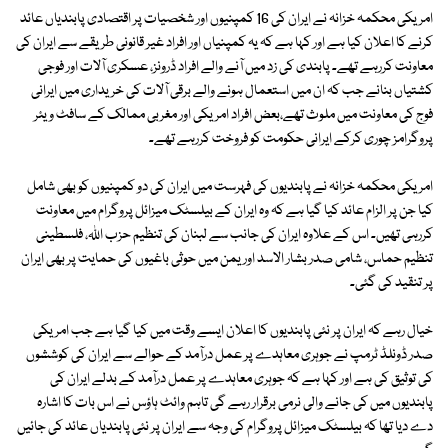
امریکی محکمہ خزانہ نے ایران کی 16 کمپنیوں اور شخصیات پر اقتصادی پابندیاں عائد
کرنے کا اعلان کیا ہے اور کہا ہے کہ یہ کمپنیاں اور افراد غیر قانونی طریقے سے ایران کی
معاونت کررہے تھے۔ پابندی کی زد میں آنے والے افراد ڈرونز، عسکری آلات اور فوجی
کشتیاں بنانے جب کہ ان میں استعمال ہونے والے برقی آلات کی خریداری میں ایرانی
فوج کی معاونت میں ملوث تھے،بعض افراد امریکی اور مغربی ممالک کے سافٹ ویئر
پروگرامز چوری کرکے ایرانی حکومت کو فروخت کررہے تھے۔
امریکی محکمہ خزانہ نے پابندیوں کی فہرست میں ایران کی دو کمپنیوں کو بھی شامل
کیا جن پر الزام عائد کیا گیا ہے کہ وہ ایران کے بیلسٹک میزائل پروگرام میں معاونت
کررہی تھیں۔ اس کے علاوہ ایران کی جانب سے لبنان کی تنظیم حزب اللہ، فلسطینی
تنظیم حماس، شامی صدر بشار الاسد اور یمن میں حوثی باغیوں کی حمایت پر بھی ایران
پر تنقید کی گئی۔
خیال رہے کہ ایران پر نئی پابندیوں کا اعلان ایسے وقت میں کیا گیا ہے جب امریکی
صدر ڈونلڈ ٹرمپ نے جوہری معاہدے پر عمل درآمد کے حوالے سے ایران کی کوششوں
کی توثیق کی ہے اور کہا ہے کہ جوہری معاہدے پر عمل درآمد کے بدلے ایران کی
پابندیوں میں کی جانے والی نرمی برقرار رہے گی تاہم وائٹ ہاؤس نے اس بات کا اشارہ
دے دیا تھا کہ بیلسٹک میزائل پروگرام کی وجہ سے ایران پر نئی پابندیاں عائد کی جائیں