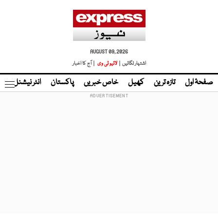
AUGUST 09, 2026
اشتہار لگائیں |
لائیو ٹی وی
| آج کا اخبار
صفحۂ اول
تازہ ترین
کھیل
خاص خبریں
پاکستان
انٹر نیشنل
ٹا