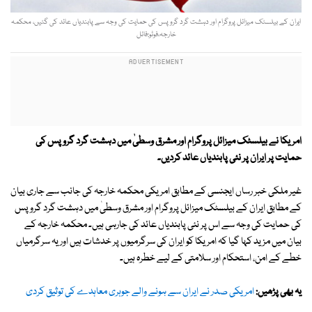
ایران کے بیلسٹک میزائل پروگرام اور دہشت گرد گروپس کی حمایت کی وجہ سے پابندیاں عائد کی گئیں، محکمہ
خارجہ،فوٹو:فائل
امریکا نے بیلسٹک میزائل پروگرام اور مشرق وسطیٰ میں دہشت گرد گروپس کی
حمایت پر ایران پر نئی پابندیاں عائد کردیں۔
غیر ملکی خبر رساں ایجنسی کے مطابق امریکی محکمہ خارجہ کی جانب سے جاری بیان
کے مطابق ایران کے بیلسٹک میزائل پروگرام اور مشرق وسطیٰ میں دہشت گرد گروپس
کی حمایت کی وجہ سے اس پر نئی پابندیاں عائد کی جارہی ہیں۔ محکمہ خارجہ کے
بیان میں مزید کہا گیا کہ امریکا کو ایران کی سرگرمیوں پر خدشات ہیں اور یہ سرگرمیاں
خطے کے امن، استحکام اور سلامتی کے لیے خطرہ ہیں۔
یہ بھی پڑھیں:
امریکی صدر نے ایران سے ہونے والے جوہری معاہدے کی توثیق کردی