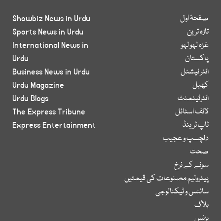
صفحۂ اول
Showbiz News in Urdu
تازہ ترین
Sports News in Urdu
غزہ لہو لہو
International News in
پاکستان
Urdu
انٹر نیشنل
Business News in Urdu
کھیل
Urdu Magazine
انٹرٹینمنٹ
Urdu Blogs
لائف اسٹائل
The Express Tribune
ٹاپ ٹرینڈ
Express Entertainment
دلچسپ و عجیب
صحت
سونے کے نرخ
پیٹرولیم مصنوعات کی قیمتیں
سائنس و ٹیکنالوجی
بلاگ
بزنس