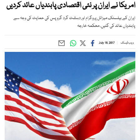
امریکا نے ایران پر نئی اقتصادی پابندیاں عائد کردیں
ایران کے بیلسٹک میزائل پروگرام اور دہشت گرد گروپس کی حمایت کی وجہ سے
پابندیاں عائد کی گئیں، محکمہ خارجہ
ویب ڈیسک
July 18, 2017