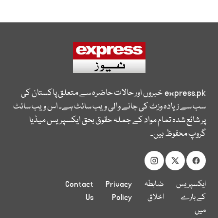
express.pk
خبروں اور حالات حاضرہ سے متعلق پاکستان کی
سب سے زیادہ وزٹ کی جانے والی ویب سائٹ ہے۔ اس ویب سائٹ
پر شائع شدہ تمام مواد کے جملہ حقوق بحق ایکسپریس میڈیا
گروپ محفوظ ہیں۔
ایکسپریس
ضابطہ
Privacy
Contact
کے بارے
اخلاق
Policy
Us
میں