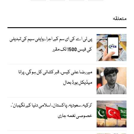
متعلقہ
پی ٹی اے کی ای سم کے اجرا، روایتی سیم کی تبدیلی
کی فیس 1500 تک مقرر
میر رضا علی کیس، قبر کشائی کل ہوگی، پرانا
میڈیکل بورڈ بحال
‘ترکیہ، سعودیہ، پاکستان، اسلامی دنیا کے نگہبان’،
خصوصی نغمہ جاری