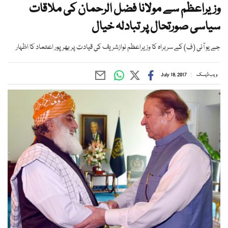
وزیراعظم سے مولانا فضل الرحمان کی ملاقات
سیاسی صورتحال پر تبادلہ خیال
جے یو آئی (ف) کے سربراہ کا وزیراعظم نوازشریف کی قیادت پر بھر پور اعتماد کا اظہار
ویب ڈیسک
July 18, 2017