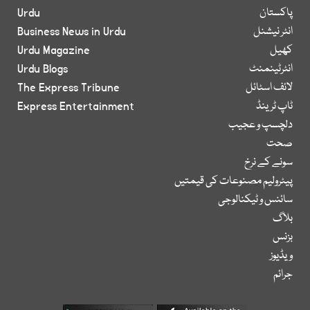
پاکستان
Urdu
انٹر نیشنل
Business News in Urdu
کھیل
Urdu Magazine
انٹرٹینمنٹ
Urdu Blogs
لائف اسٹائل
The Express Tribune
ٹاپ ٹرینڈ
Express Entertainment
دلچسپ و عجیب
صحت
سونے کے نرخ
پیٹرولیم مصنوعات کی قیمتیں
سائنس و ٹیکنالوجی
بلاگ
بزنس
ویڈیوز
جرائم