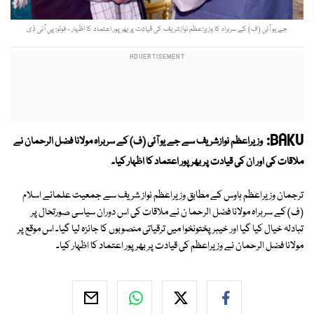
جے یو آئی (ف) کے سربراہ کا وزیراعظم نوازشریف کی قیادت پر بھر پور اعتماد کا اظہار - فوٹو: پی آئی ڈی
BAKU:
وزیراعظم نوازشریف سے جے یو آئی (ف) کے سربراہ مولانا فضل الرحمان نے
ملاقات کی اور ان کی قیادت پر بھرپور اعتماد کا اظہار کیا۔
ترجمان وزیراعظم ہاوس کے مطابق وزیراعظم نواز شریف سے جمعیت علمائے اسلام
(ف) کے سربراہ مولانا فضل الرحما ن نے ملاقات کی اس دوران سیاسی صورتحال پر
تبادلہ خیال کیا گیا اور خیبرپختونخوا میں ترقیاتی منصوبوں کا جائزہ لیا گیا۔ اس موقع پر
مولانا فضل الرحمان نے وزیراعظم کی قیادت پر بھر پور اعتماد کا اظہار کیا۔