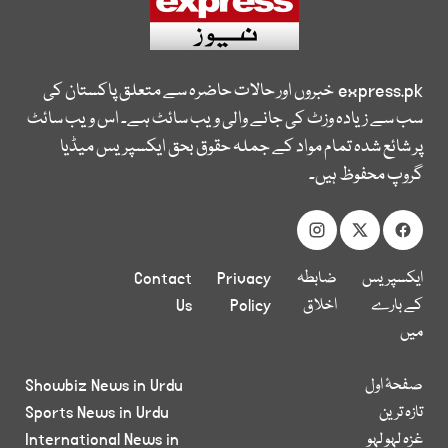
express.pk
خبروں اور حالات حاضرہ سے متعلق پاکستان کی
سب سے زیادہ وزٹ کی جانے والی ویب سائٹ ہے۔ اس ویب سائٹ
پر شائع شدہ تمام مواد کے جملہ حقوق بحق ایکسپریس میڈیا
گروپ محفوظ ہیں۔
ایکسپریس
ضابطہ
Privacy
Contact
کے بارے
اخلاق
Policy
Us
میں
صفحۂ اول
Showbiz News in Urdu
تازہ ترین
Sports News in Urdu
غزہ لہو لہو
International News in