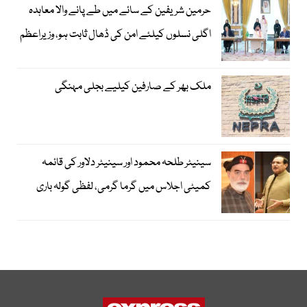
حرمین شریفین کے سائے میں طے پانے والا معاہدہ
اگلی نسلوں کیلئے امن کی ڈھال ثابت ہو، وزیراعظم
ملک بھر کے صارفین کیلیے بجلی مہنگی
سینیٹر طلحہ محمود اور سینیٹر دلاور کی قائمہ
کمیٹی اجلاس میں گرما گرمی، لفظی گولہ باری