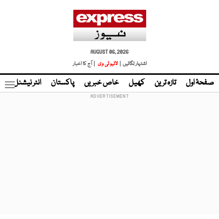
AUGUST 06, 2026
اشتہار لگائیں |
لائیو ٹی وی
| آج کا اخبار
صفحۂ اول
تازہ ترین
کھیل
خاص خبریں
پاکستان
انٹر نیشنل
ٹا