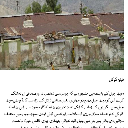
فوٹو: گوگل
مچھ جیل کے بارے میں مشہور ہے کہ جو سیاسی شخصیت اور صحافی زیادہ تنگ
کرے اُس کو مچھ جیل بھیج دو جہاں وہ بغیر عدالتی ٹرائل کے پڑا رہے گا۔ آج بھی مچھ
جیل میں انگریزوں کے زمانے کا ایک عدد تحریری ضابطہِ کار موجود ہے۔ اِس ضابطہِ
کار کی نہ تو عملہ خلاف ورزی کرسکتا ہے اور نہ ہی کوئی قیدی۔ مچھ جیل میں مختلف
سزائیں دی جاتی ہے جن میں جیل، قیدِ تنہائی، ہتھکڑی، بیڑی، ناقص خوراک، تشدد،