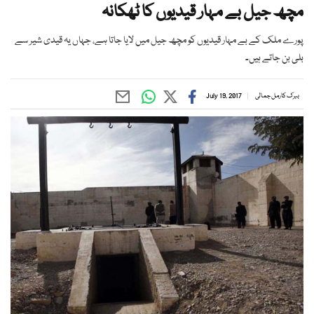
مچھ جیل بے مہار قیدیوں کا ٹھکانہ
پورے ملک کے بے مہار قیدیوں کو مچھ جیل میں لایا جاتا ہے، جہاں یہ قیدی شیر سے
بلی بن جاتے ہیں۔
ببرک کارمل جمالی
July 19, 2017