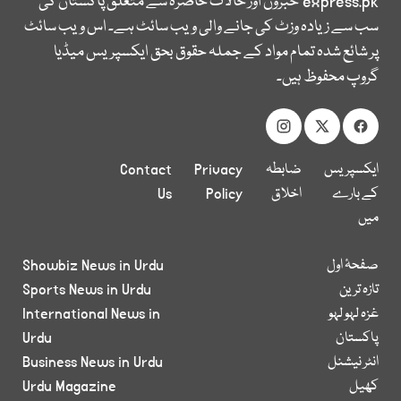
express.pk
خبروں اور حالات حاضرہ سے متعلق پاکستان کی
سب سے زیادہ وزٹ کی جانے والی ویب سائٹ ہے۔ اس ویب سائٹ
پر شائع شدہ تمام مواد کے جملہ حقوق بحق ایکسپریس میڈیا
گروپ محفوظ ہیں۔
ایکسپریس
ضابطہ
Privacy
Contact
کے بارے
اخلاق
Policy
Us
میں
صفحۂ اول
Showbiz News in Urdu
تازہ ترین
Sports News in Urdu
غزہ لہو لہو
International News in
پاکستان
Urdu
انٹر نیشنل
Business News in Urdu
کھیل
Urdu Magazine