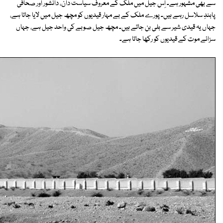
سے بھی مشہور ہے۔ اِس جیل میں ملک کے معروف سیاست دان، دانشور اور صحافی
پابندِ سلاسل رہے ہیں۔ پورے ملک کے بے مہار قیدیوں کو مچھ جیل میں لایا جاتا ہے،
جہاں یہ قیدی شیر سے بلی بن جاتے ہیں۔ مچھ جیل صوبے کی واحد جیل ہے، جہاں
سزائے موت کے قیدیوں کو رکھا جاتا ہے۔