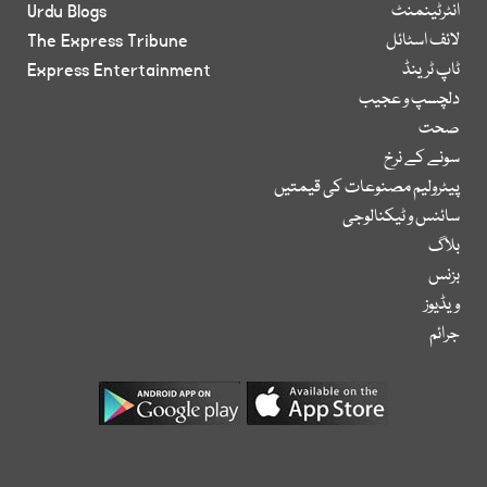
انٹرٹینمنٹ
Urdu Blogs
لائف اسٹائل
The Express Tribune
ٹاپ ٹرینڈ
Express Entertainment
دلچسپ و عجیب
صحت
سونے کے نرخ
پیٹرولیم مصنوعات کی قیمتیں
سائنس و ٹیکنالوجی
بلاگ
بزنس
ویڈیوز
جرائم