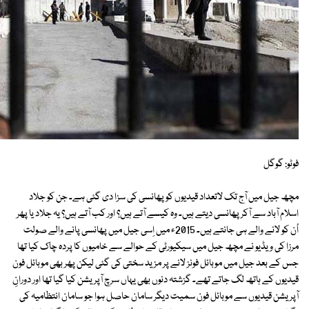
فوٹو: گوگل
مچھ جیل میں آج تک لاتعداد قیدیوں کو پھانسی کی سزا دی گئی ہے۔ جن کو جلاد
اسلام آباد سے آکر پھانسی دیتے ہیں۔ وہ کیسے آتے ہیں؟ اور کب آتے ہیں؟ یہ جلاد یا پھر
اُن کو لانے والے ہی جانتے ہیں۔ 2015ء میں اِسی جیل میں پھانسی پانے والے صولت
مرزا کی ویڈیو نے مچھ جیل میں سیکیورٹی کے حوالے سے خامیوں کا پردہ چاک کیا تھا
جس کے بعد جیل میں موبائل فونز لانے پر مزید سختی کی گئی لیکن پھر بھی موبائل فون
قیدیوں کے ہاتھ لگ جاتے تھے۔ گزشتہ دنوں بھی یہاں سرچ آپریشن کیا گیا تھا اور دورانِ
آپریشن قیدیوں سے موبائل فون سمیت دیگر سامان حاصل ہوا جو سامان انتظامیہ کی