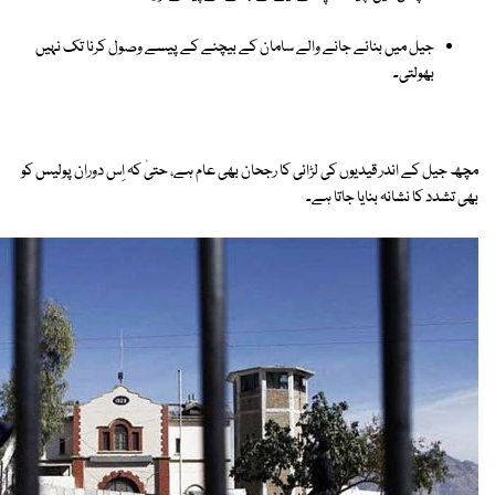
جیل میں بنائے جانے والے سامان کے بیچنے کے پیسے وصول کرنا تک نہیں
بھولتی۔
مچھ جیل کے اندر قیدیوں کی لڑائی کا رجحان بھی عام ہے، حتیٰ کہ اِس دوران پولیس کو
بھی تشدد کا نشانہ بنایا جاتا ہے۔