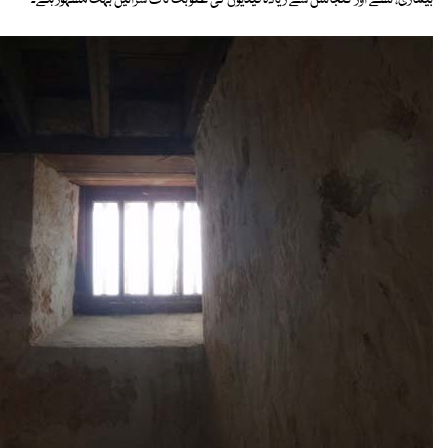
بیماری، نشے اور گنجائش سے زیادہ قیدیوں کی عقوبت ناک سزائیں بہت مشہور ہے۔