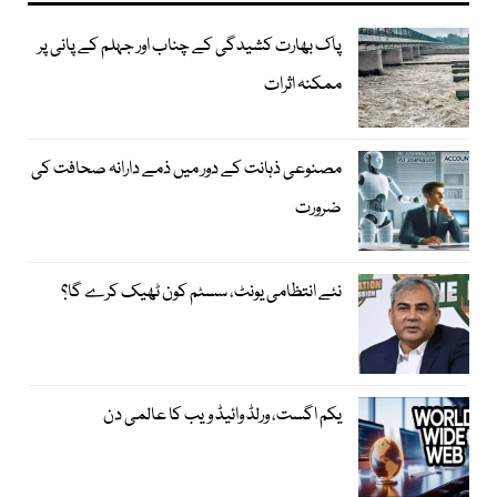
پاک بھارت کشیدگی کے چناب اور جہلم کے پانی پر
ممکنہ اثرات
مصنوعی ذہانت کے دور میں ذمے دارانہ صحافت کی
ضرورت
نئے انتظامی یونٹ، سسٹم کون ٹھیک کرے گا؟
یکم اگست، ورلڈ وائیڈ ویب کا عالمی دن