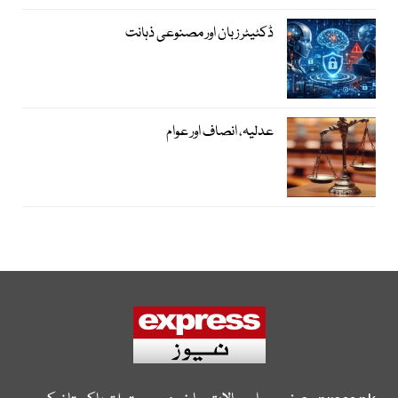
ڈکٹیٹر زبان اور مصنوعی ذہانت
عدلیہ، انصاف اور عوام