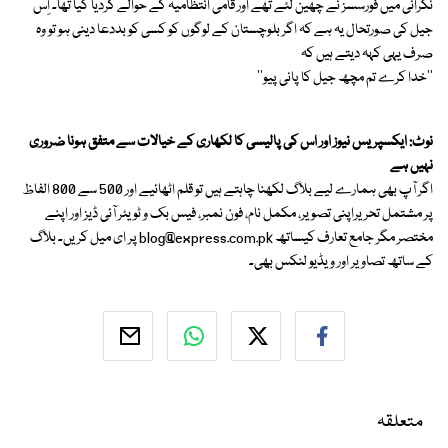
نگرانی میں فورسسز نے چھین لئے تھے اور قامی انتظامیہ کے حوالے کردیا گیا تھا۔ اِس
جیل کی صورتحال یہ ہے کہ اگر بلوچستان کے لوگوں کو کسی کو بددعا دینی ہو تو وہ
صرف یہی کہہ دیتے ہیں کہ
''خدا کرے تم مچھ جیل کا پانی پیو''
نوٹ: ایکسپریس نیوز اور اس کی پالیسی کا لکھاری کے خیالات سے متفق ہونا ضروری
نہیں ہے
اگر آپ بھی ہمارے لیے بلاگ لکھنا چاہتے ہیں تو قلم اٹھائیے اور 500 سے 800 الفاظ
پر مشتمل تحریراپنی تصویر، مکمل نام، فون نمبر، فیس بک و ٹویٹر آئی ڈیز اور اپنے
مختصر مگر جامع تعارف کیساتھ
blog@express.com.pk
پر ای میل کریں۔ بلاگ
کے ساتھ تصاویر اور ویڈیو لنکس بھی۔
متعلقہ