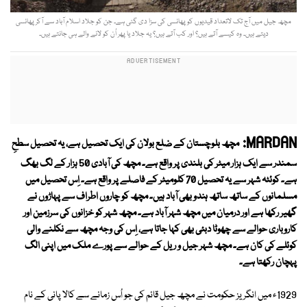
مچھ جیل میں آج تک لاتعداد قیدیوں کو پھانسی کی سزا دی گئی ہے۔ جن کو جلاد اسلام آباد سے آکر پھانسی
دیتے ہیں۔ وہ کیسے آتے ہیں؟ اور کب آتے ہیں؟ یہ جلاد یا پھر اُن کو لانے والے ہی جانتے ہیں۔
MARDAN:
مچھ بلوچستان کے ضلع بولان کی ایک تحصیل ہے، یہ تحصیل سطحِ
سمندر سے ایک ہزار میٹر کی بلندی پر واقع ہے۔ مچھ کی آبادی 50 ہزار کے لگ بھگ
ہے۔ کوئٹہ شہر سے یہ تحصیل 70 کلومیٹر کے فاصلے پر واقع ہے۔ اِس تحصیل میں
مسلمانوں کے ساتھ ساتھ ہندو بھی آباد ہیں۔ مچھ کو چاروں اطراف سے پہاڑوں نے
گھیر رکھا ہے اور درمیان میں مچھ شہر آباد ہے۔ مچھ شہر کو خزانوں کی سرزمین اور
کاروباری حوالے سے چھوٹا دبئی بھی کہا جاتا ہے، اِس کی وجہ مچھ سے نکلنے والی
کوئلے کی کان ہے۔ مچھ شہر جیل و ریل کے حوالے سے پورے ملک میں اپنی الگ
پہچان رکھتا ہے۔
1929ء میں انگریز حکومت نے مچھ جیل قائم کی جو اُس زمانے سے کالا پانی کے نام