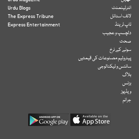
انٹرٹینمنٹ
Urdu Blogs
لائف اسٹائل
The Express Tribune
ٹاپ ٹرینڈ
Express Entertainment
دلچسپ و عجیب
صحت
سونے کے نرخ
پیٹرولیم مصنوعات کی قیمتیں
سائنس و ٹیکنالوجی
بلاگ
بزنس
ویڈیوز
جرائم