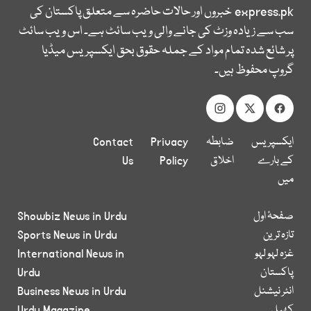
express.pk
خبروں اور حالات حاضرہ سے متعلق پاکستان کی
سب سے زیادہ وزٹ کی جانے والی ویب سائٹ ہے۔ اس ویب سائٹ
پر شائع شدہ تمام مواد کے جملہ حقوق بحق ایکسپریس میڈیا
گروپ محفوظ ہیں۔
ایکسپریس
ضابطہ
Privacy
Contact
کے بارے
اخلاق
Policy
Us
میں
صفحۂ اول
Showbiz News in Urdu
تازہ ترین
Sports News in Urdu
غزہ لہو لہو
International News in
پاکستان
Urdu
انٹر نیشنل
Business News in Urdu
کھیل
Urdu Magazine