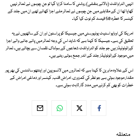
انہیں الٹراوائلٹ (بالائے بنفشی) روشنی کا سامنا کرایا گیا تو جن چوہوں نے ٹماٹر نہیں
کھایا تھا ان کے مقابلے میں جن چوہوں نے ٹماٹر ملے اجزا کھائے تھے ان میں جلد کے
کینسر کا خطرہ 50 فیصد کم نوٹ کیا گیا۔
امریکا کی اوہایو اسٹیٹ یونیورسٹی میں جیسیکا کوپراسٹون اور ان کے ساتھیوں نے یہ
تحقیق کی ہے۔ جیسیکا کا کہنا ہے کہ شاید اس کی وجہ ٹماٹر میں پائے جانے والے اجزا
کیراٹونوئیڈز ہیں جو جلد کو الٹراوائلٹ شعاعوں کے ہولناک نقصان سے بچاتے ہیں۔ ٹماٹر
میں موجود کیراٹونوئیڈز جلد کے اندر جمع ہوتے رہتے ہیں۔
اس کے علاوہ ماہرین کا کہنا ہے کہ ٹماٹروں میں لائسوپین اور اینتھو سائننس کی بھرپور
مقدار موجود ہوتی ہے جو نظر کی کمزوری، امراضِ قلب، کینسر اور دماغی امراض کے
خطرات کو بھی کم کرنے میں مدد گار ثابت ہوتی ہے۔
متعلقہ