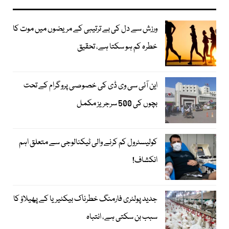
ورزش سے دل کی بے ترتیبی کے مریضوں میں موت کا
خطرہ کم ہو سکتا ہے، تحقیق
این آئی سی وی ڈی کی خصوصی پروگرام کے تحت
بچوں کی 500 سرجریز مکمل
کولیسٹرول کم کرنے والی ٹیکنالوجی سے متعلق اہم
انکشاف!
جدید پولٹری فارمنگ خطرناک بیکٹیریا کے پھیلاؤ کا
سبب بن سکتی ہے، انتباہ