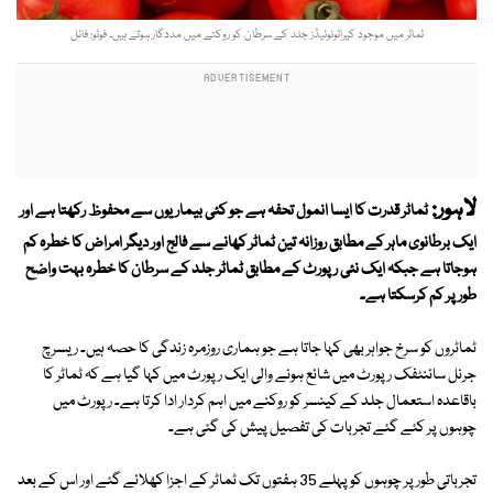
ٹماٹر میں موجود کیراٹونوئیڈز جلد کے سرطان کو روکنے میں مددگار ہوتے ہیں۔ فوٹو: فائل
لاہور:
ٹماٹر قدرت کا ایسا انمول تحفہ ہے جو کئی بیماریوں سے محفوظ رکھتا ہے اور
ایک برطانوی ماہر کے مطابق روزانہ تین ٹماٹر کھانے سے فالج اور دیگر امراض کا خطرہ کم
ہوجاتا ہے جبکہ ایک نئی رپورٹ کے مطابق ٹماٹر جلد کے سرطان کا خطرہ بہت واضح
طور پر کم کرسکتا ہے۔
ٹماٹروں کو سرخ جواہر بھی کہا جاتا ہے جو ہماری روزمرہ زندگی کا حصہ ہیں۔ ریسرچ
جرنل سائنٹفک رپورٹ میں شائع ہونے والی ایک رپورٹ میں کہا گیا ہے کہ ٹماٹر کا
باقاعدہ استعمال جلد کے کینسر کو روکنے میں اہم کردار ادا کرتا ہے۔ رپورٹ میں
چوہوں پر کئے گئے تجربات کی تفصیل پیش کی گئی ہے۔
تجرباتی طور پر چوہوں کو پہلے 35 ہفتوں تک ٹماٹر کے اجزا کھلائے گئے اور اس کے بعد