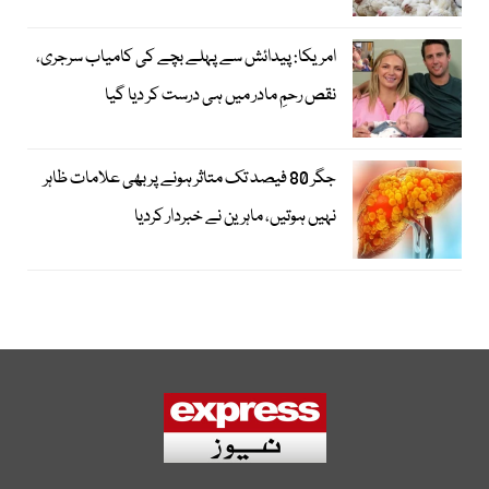
امریکا: پیدائش سے پہلے بچے کی کامیاب سرجری،
نقص رحمِ مادر میں ہی درست کر دیا گیا
جگر 80 فیصد تک متاثر ہونے پر بھی علامات ظاہر
نہیں ہوتیں، ماہرین نے خبردار کردیا