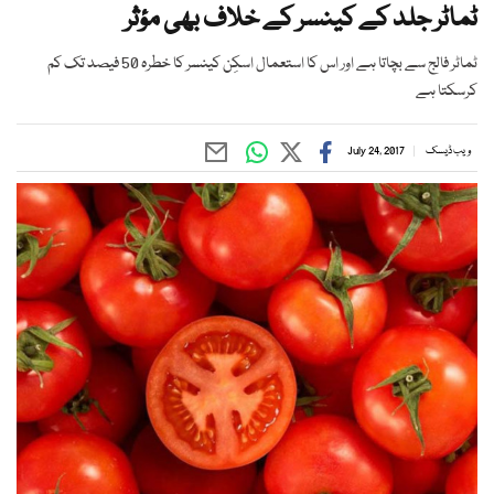
ٹماٹر جلد کے کینسر کے خلاف بھی مؤثر
ٹماٹر فالج سے بچاتا ہے اور اس کا استعمال اسکِن کینسر کا خطرہ 50 فیصد تک کم
کرسکتا ہے
ویب ڈیسک
July 24, 2017