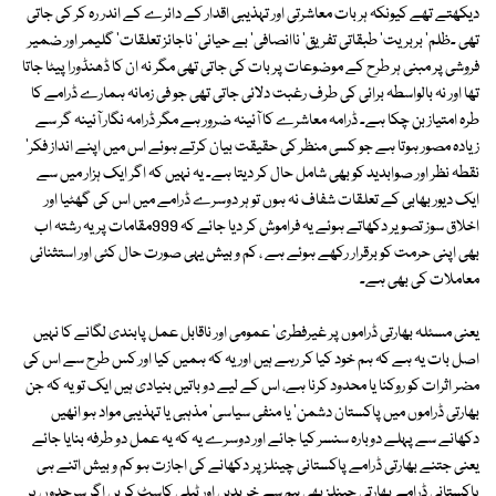
دیکھتے تھے کیونکہ ہر بات معاشرتی اور تہذیبی اقدار کے دائرے کے اندر رہ کر کی جاتی
تھی ۔ظلم' بربریت' طبقاتی تفریق' ناانصافی' بے حیائی' ناجائز تعلقات' گلیمر اور ضمیر
فروشی پر مبنی ہر طرح کے موضوعات پر بات کی جاتی تھی مگر نہ ان کا ڈھنڈورا پیٹا جاتا
تھا اور نہ بالواسطہ برائی کی طرف رغبت دلائی جاتی تھی جو فی زمانہ ہمارے ڈرامے کا
طرہ امتیاز بن چکا ہے۔ ڈرامہ معاشرے کا آئینہ ضرور ہے مگر ڈرامہ نگار آئینہ گر سے
زیادہ مصور ہوتا ہے جو کسی منظر کی حقیقت بیان کرتے ہوئے اس میں اپنے انداز فکر'
نقطہ نظر اور صوابدید کو بھی شامل حال کر دیتا ہے۔ یہ نہیں کہ اگر ایک ہزار میں سے
ایک دیور بھابی کے تعلقات شفاف نہ ہوں تو ہر دوسرے ڈرامے میں اس کی گھٹیا اور
اخلاق سوز تصویر دکھاتے ہوئے یہ فراموش کر دیا جائے کہ 999مقامات پر یہ رشتہ اب
بھی اپنی حرمت کو برقرار رکھے ہوئے ہے ، کم و بیش یہی صورت حال کئی اور استثنائی
معاملات کی بھی ہے۔
یعنی مسئلہ بھارتی ڈراموں پر غیرفطری' عمومی اور ناقابل عمل پابندی لگانے کا نہیں
اصل بات یہ ہے کہ ہم خود کیا کر رہے ہیں اور یہ کہ ہمیں کیا اور کس طرح سے اس کی
مضر اثرات کو روکنا یا محدود کرنا ہے، اس کے لیے دو باتیں بنیادی ہیں ایک تو یہ کہ جن
بھارتی ڈراموں میں پاکستان دشمن' یا منفی سیاسی' مذہبی یا تہذیبی مواد ہو انھیں
دکھانے سے پہلے دوبارہ سنسر کیا جائے اور دوسرے یہ کہ یہ عمل دو طرفہ بنایا جائے
یعنی جتنے بھارتی ڈرامے پاکستانی چینلز پر دکھانے کی اجازت ہو کم و بیش اتنے ہی
پاکستانی ڈرامے بھارتی چینلز بھی ہم سے خریدیں اور ٹیلی کاسٹ کریں اگر سرحدوں پر