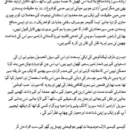
زیادہ سے زیادہ منافع بلاشبہ اس کھیل کا حصہ ہونے کے ساتھ ساتھ ناقابل تردید حقائق
بھی ہیں مگر ایسی آزادی جو بے حیائی اور بے حسی کو فروغ دے' وہ حقیقت پسندی
جس میں حقیقت کے ایک بے حد محدود اور استثنائی نوعیت کے معاملات کو ہر چیز پر
حاوی کر دیا جائے' ایسا گلیمر جو صرف سفلی جذبات کو تحریک دے اور ایسی منافع
پسندی جس سے معاشرتی اقدار کا خون ہو رہا ہو کسی صورت بھی قابل قبول نہیں۔
بھارتی ڈراموں خصوصاً سو پس کی اندھی تقلید نے پاکستانی ڈرامے سے اس کی شناخت
چھین لی ہے اور یہ نقل کی نقل بن کر رہ گئے ہیں۔
دوسری طرف ٹیکنالوجی کی ترقی' وسعت اور اس کے سہل الحصول ہونے نے ان کی
دستیابی کے بے شمار نئے رستے کھول دیے ہیں، اب اس جن کو دوبارہ بوتل میں بند کرنا
ممکن نہیں اس کا مقابلہ کرنے اور اس کے مضر اثرات سے بچنے کا ایک ہی طریقہ ہے
اور یہ وہی طریقہ ہے جو ستر کی دہائی کے وسط میں اس وقت استعمال اور اختیار کیا گیا
تھا جب بھارتی فلموں نے ہم پر ثقافتی یلغار کی تھی اور وہ یہ کہ میرٹ' حب الوطنی'
معاشرتی کمٹ منٹ اور اعلیٰ ترین فنی معیار کے ساتھ حملہ آور کے دانت کھٹے کیے
جائیں اور نقل کے بجائے اورجنل ہنر کو سلیقے کے ساتھ آگے لایا جائے ،اس زمانے کے
سیریل' ڈرامے' ڈرامہ سیریز' لانگ پلے یا مزاحیہ پروگرام کسی کو اٹھا کر دیکھ لیجیے
آپ کو ہر ایک پر اپنی شناخت اور معیار کی چھاپ نظر آئے گی ۔
کیسے کیسے نازک موضوعات تھے جو فیملی چینل پر گھر کے سب افراد مل کر