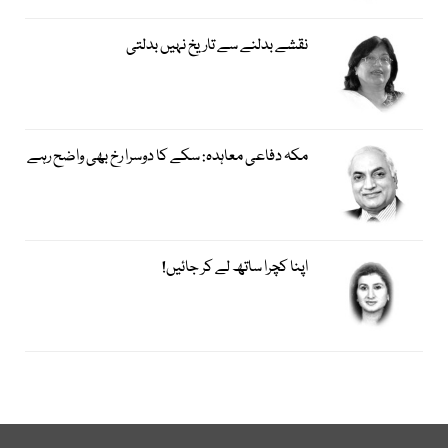
نقشے بدلنے سے تاریخ نہیں بدلتی
مکہ دفاعی معاہدہ: سکے کا دوسرا رخ بھی واضح رہے
اپنا کچرا ساتھ لے کر جائیں!