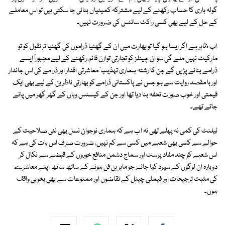
گولہ باری کا حساب رکھنے کے لیے مشترکہ کمیٹیاں بنائی جا سکتی ہیں تو اس معاملے
کے حل کے لیے بھی کسی راکٹ سائنس کی ضرورت نہیں۔
اب ظاہر ہے اگر ایسا ہو گیا تو بھارت میں ان کے گھٹیا ڈراموں کی گھٹیا تر نقول کو تو
مارکیٹ نہیں ملے گی سو ان چینلز کو تجارتی توازن قائم رکھنے کے لیے مجبوراً ایسے
ڈرامے بنانے پڑیں گے جن کا رشتہ ہماری تہذیب' معاشرتی اقدار اور ڈرامے کی اس جاندار
اور با مقصد روایت سے ہو جس نے پاکستانی ڈرامے کو بھارتی ناظرین کے لیے بھی ایک
قیمتی اور خوب صورت تحفہ بنا دیا تھا اور جن کے کیسٹس وہاں کے گھر گھر میں پائے
جاتے تھے۔
ٹیلنٹ کی کمی نہ پہلے تھی نہ اب ہے کہ ہماری نوجوان نسل بھی نئی صلاحیت کے
حوالے سے کسی بھی شعبے میں کسی سے کم نہیں، ضرورت صرف اس بات کی ہے کہ
اس شعبے کو چند مفاد پرست اور سماج دشمن منافع خوروں کے قبضے سے نکال کر
دوبارہ ان لوگوں کے سپرد کیا جائے جو ماہرین فن ہونے کے ساتھ ساتھ اپنے معاشرے
کی مثبت ترجیحات اور فیملی چینل کے تقاضوں اور ممنوعات سے بھی بخوبی واقف
ہوں۔