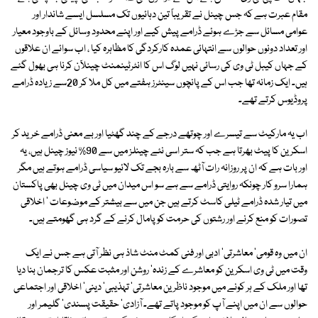
مقام عبرت ہے کہ جس چینل نے تقریباً تین دہائیوں تک مسلسل ایسے شاندار اور
عوامی مسائل سے جڑے ہوئے ڈرامے پیش کیے اور اپنے محدود وسائل کے باوجود معیار
اور تعداد دونوں حوالوں سے انتہائی عمدہ کارکردگی کا مظاہرہ کیا ، اب سوائے ان علاقوں
کے جہاں کیبل ٹی وی کی رسائی نہیں لوگ اس کا انٹرٹینمنٹ چینلآن کرنا ہی بھول گئے
ہیں۔ ایک زمانہ تھا جب اس کے پانچوں سینٹرز ہفتے میں کل ملا کر 20سے زیادہ ڈرامے
پروڈیوس کرتے تھے۔
اب یہ مارکیٹ سے تیسرے اور چوتھے درجے کے چند گھٹیا اور بے معنی ڈرامے خرید کر
اسکرین کا پیٹ بھرتا ہے جب کہ ستر اسی نئے چینلز میں سے 90% نیوز چینل ہیں، یہ
اور بات ہے کہ ان پر روزانہ رات آٹھ سے بارہ بجے تک لائیو سیاسی ڈرامے ہوتے ہیں مگر
ہمارا سرو کار چونکہ روایتی ڈرامے سے ہے سو اس میدان میں ٹی وی چینل بھی پاکستان
میں تیار شدہ ڈرامے ٹیلی کاسٹ کرتے ہیں جن میں سے بیشتر کے موضوعات ' اخلاقی
تصورات کو منع کرنے اور رشتوں کی حرمت کو پامال کرنے کے گرد ہی گھومتے ہیں۔
ان میں وہ قومی' معاشرتی' ادبی اور فنی کمٹ منٹ شاذ ہی نظر آتی ہے جس نے ایک
وقت میں ٹی وی اسکرین کو معاشرے کے زندہ' روشن اور مثبت عکس کا ترجمان بنا دیا
تھا اور ملک کے ہر کونے میں موجود ناظرین معاشرتی' تہذیبی' دینی' اخلاقی اور اجتماعی
حوالوں سے ان میں اپنے آپ کو موجود پاتے تھے۔ آزادی' حقیقت پسندی' گلیمر اور