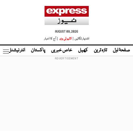
AUGUST 09, 2026
اشتہار لگائیں |
لائیو ٹی وی
| آج کا اخبار
صفحۂ اول
تازہ ترین
کھیل
خاص خبریں
پاکستان
انٹر نیشنل
ٹا