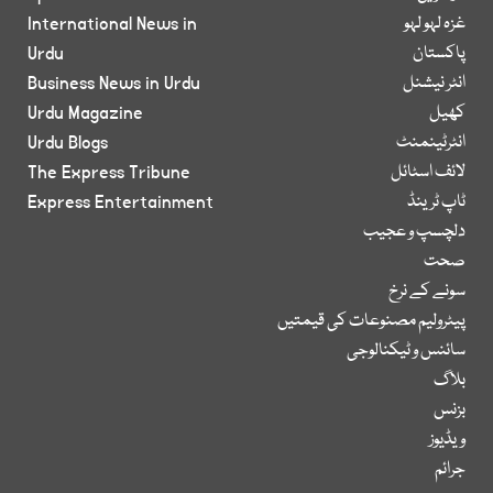
غزہ لہو لہو
International News in
پاکستان
Urdu
انٹر نیشنل
Business News in Urdu
کھیل
Urdu Magazine
انٹرٹینمنٹ
Urdu Blogs
لائف اسٹائل
The Express Tribune
ٹاپ ٹرینڈ
Express Entertainment
دلچسپ و عجیب
صحت
سونے کے نرخ
پیٹرولیم مصنوعات کی قیمتیں
سائنس و ٹیکنالوجی
بلاگ
بزنس
ویڈیوز
جرائم