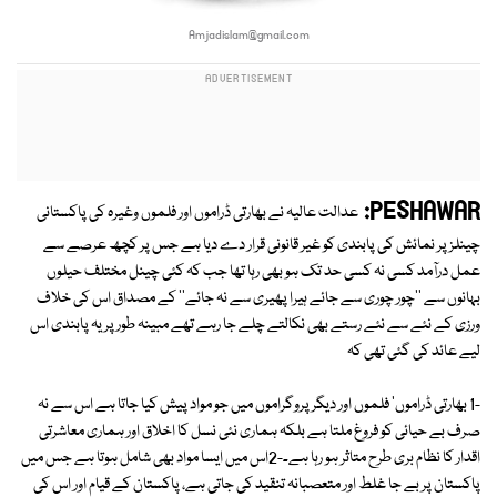
Amjadislam@gmail.com
PESHAWAR:
عدالت عالیہ نے بھارتی ڈراموں اور فلموں وغیرہ کی پاکستانی
چینلز پر نمائش کی پابندی کو غیر قانونی قرار دے دیا ہے جس پر کچھ عرصے سے
عمل درآمد کسی نہ کسی حد تک ہو بھی رہا تھا جب کہ کئی چینل مختلف حیلوں
بہانوں سے ''چور چوری سے جائے ہیرا پھیری سے نہ جائے'' کے مصداق اس کی خلاف
ورزی کے نئے سے نئے رستے بھی نکالتے چلے جا رہے تھے مبینہ طور پر یہ پابندی اس
لیے عائد کی گئی تھی کہ
-1 بھارتی ڈراموں' فلموں اور دیگر پروگراموں میں جو مواد پیش کیا جاتا ہے اس سے نہ
صرف بے حیائی کو فروغ ملتا ہے بلکہ ہماری نئی نسل کا اخلاق اور ہماری معاشرتی
اقدار کا نظام بری طرح متاثر ہو رہا ہے۔-2اس میں ایسا مواد بھی شامل ہوتا ہے جس میں
پاکستان پر بے جا غلط اور متعصبانہ تنقید کی جاتی ہے، پاکستان کے قیام اور اس کی