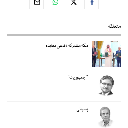
متعلقہ
مکہ مشترکہ دفاعی معاہدہ
’’ جمہوریت‘‘
پسپائی