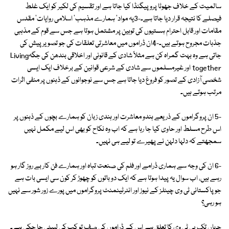
سالمیت کے خلاف جھوٹا پروپیگنڈا کیا جاتا ہے اور تقسیم کی لکیر کو ایک غلط
فیصلے کا نتیجہ قرار دیا جاتا ہے۔-3یہ مواد' ہمارے مذہب' اسلامی روایات' مقدس
مقامات اور قابل احترام ہستیوں کی توہین پر مشتمل ہوتا ہے جس سے قوم کے مذہبی
جذبات مجروح ہوتے ہیں۔-4ان ڈراموں میں معاشرتی تعلقات کی جو تصویر پیش کی
جاتی ہے وہ بہت گمراہ کن ہے مثلاً شادی کے قانونی اور اخلاقی بندھن کی جگہLiving
together اور غیرمسلموں سے شادی کے شرعی قوانین کے برخلاف ایک ایسی
شخصی آزادی کے تصور کو فروغ دیا جاتا ہے جس سے نوجوانوں کے ذہنوں پر منفی اثرات
مرتب ہوتے ہیں۔
-5 ان پروگراموں کے ذریعے ہندو معاشرت اور ہندی زبان کو ہمارے بچوں کے ذہنوں پر
اس طرح مسلط اور حاوی کیا جا رہا ہے کہ اب وہ نکاح کو بھی اس لیے مکمل نہیں
سمجھتے کہ دلہا دلہن نے پھیرے تو لیے ہی نہیں۔
-6 ان کی وجہ سے ہماری ڈرامے اور فلم کی صنعت تباہ اور ہمارے فن کار بے روز گار ہو
رہے ہیں، اب سوال یہ پیدا ہوتا ہے کہ ایک دو باتوں کو چھوڑ کر کون سی ایسی بات ہے
جو پاکستانی ٹی وی چینلز کے نیوز اور انٹرٹینمنٹ پروگراموں میں پورے زور شور سے نہیں
ہو رہی؟
جہاں تک پی ٹی وی کا تعلق ہے اس کے ڈراموں کی صف تو کب کی لپیٹی جا چکی ہے۔