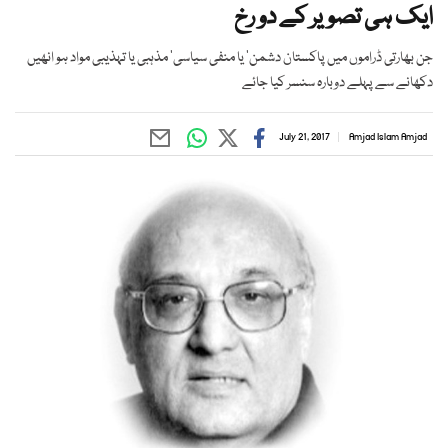
ایک ہی تصویر کے دو رخ
جن بھارتی ڈراموں میں پاکستان دشمن‘ یا منفی سیاسی‘ مذہبی یا تہذیبی مواد ہو انھیں
دکھانے سے پہلے دوبارہ سنسر کیا جائے
July 21, 2017
Amjad Islam Amjad