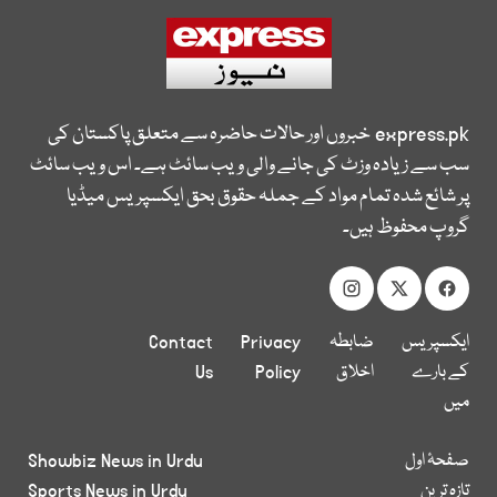
express.pk
خبروں اور حالات حاضرہ سے متعلق پاکستان کی
سب سے زیادہ وزٹ کی جانے والی ویب سائٹ ہے۔ اس ویب سائٹ
پر شائع شدہ تمام مواد کے جملہ حقوق بحق ایکسپریس میڈیا
گروپ محفوظ ہیں۔
ایکسپریس
ضابطہ
Privacy
Contact
کے بارے
اخلاق
Policy
Us
میں
صفحۂ اول
Showbiz News in Urdu
تازہ ترین
Sports News in Urdu