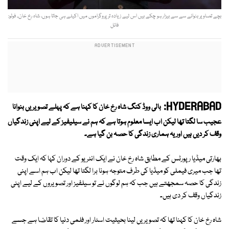
بچے تصاویر بنوانے سے سے بیزار ہو چکے ہیں اس لیے زیادہ تر پروگراموں میں اکیلے ہی جاتا ہوں، شاہ رخ خان۔ فوٹو:
فائل
HYDERABAD:
بالی ووڈ کنگ شاہ رخ خان کا کہنا ہے کہ پہلے تصویریں بنوانا
عجیب سا لگتا تھا لیکن اب ایسا معلوم ہوتا ہے کہ ہم نے سیلیفیز کے لیے اپنی زندگیاں
وقف کر دیں ہیں اور یہ ہماری زندگی کا حصہ بن گیا ہے۔
بھارتی میڈیا رپورٹس کے مطابق شاہ رخ خان نے ایک انٹریو کے دوران کہا کہ ایک وقت
تھا جب میری فیملی کو میڈیا کی طرف متوجہ ہونا برا لگتا تھا لیکن اب ہم اسے اپنی
زندگی کا حصہ سمجھتے ہیں جب کہ ہم لوگوں نے تو سیلفیز اور تصویروں کے لیے اپنی
زندگیاں وقف کر دی ہیں۔
شاہ رخ خان کا کہنا تھا کہ تصویریں لینا بحیثیت اسٹار اور فلمی دنیا کا تقاضا ہے جسے