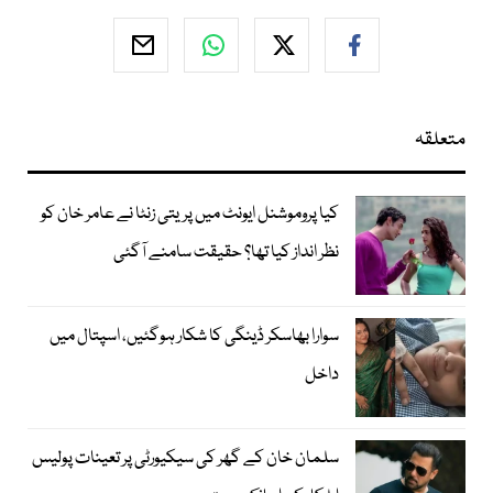
متعلقہ
کیا پروموشنل ایونٹ میں پریتی زنٹا نے عامر خان کو
نظر انداز کیا تھا؟ حقیقت سامنے آگئی
سوارا بھاسکر ڈینگی کا شکار ہوگئیں، اسپتال میں
داخل
سلمان خان کے گھر کی سیکیورٹی پر تعینات پولیس