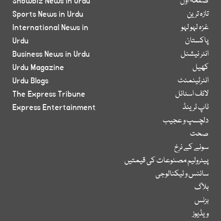
صفحۂ اول
Showbiz News in Urdu
تازہ ترین
Sports News in Urdu
غزہ لہو لہو
International News in
پاکستان
Urdu
انٹر نیشنل
Business News in Urdu
کھیل
Urdu Magazine
انٹرٹینمنٹ
Urdu Blogs
لائف اسٹائل
The Express Tribune
ٹاپ ٹرینڈ
Express Entertainment
دلچسپ و عجیب
صحت
سونے کے نرخ
پیٹرولیم مصنوعات کی قیمتیں
سائنس و ٹیکنالوجی
بلاگ
بزنس
ویڈیوز