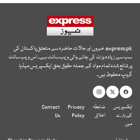
express.pk
خبروں اور حالات حاضرہ سے متعلق پاکستان کی
سب سے زیادہ وزٹ کی جانے والی ویب سائٹ ہے۔ اس ویب سائٹ
پر شائع شدہ تمام مواد کے جملہ حقوق بحق ایکسپریس میڈیا
گروپ محفوظ ہیں۔
ایکسپریس
ضابطہ
Privacy
Contact
کے بارے
اخلاق
Policy
Us
میں