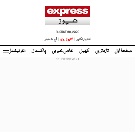
AUGUST 09, 2026
اشتہار لگائیں |
لائیو ٹی وی
| آج کا اخبار
صفحۂ اول
تازہ ترین
کھیل
خاص خبریں
پاکستان
انٹر نیشنل
ٹا