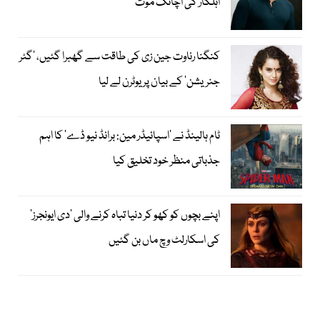
اہلکار کی اچانک موت
کنگنا رناوت جین زی کی طاقت سے گھبرا گئیں، ’گٹر
جنریشن‘ کے بیان پر یوٹرن لے لیا
ٹام ہالینڈ نے ’اسپائیڈر مین: برانڈ نیو ڈے‘ کا اہم
جذباتی منظر خود تخلیق کیا
اپنے بچوں کو کھو کر دنیا تباہ کرنے والی ’دی ایونجرز‘
کی اسکارلٹ وچ ماں بن گئیں