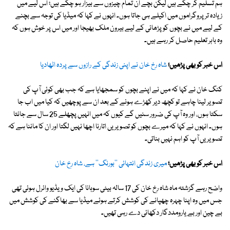
ہم تسلیم کر چکے ہیں لیکن بچے ان تمام چیزوں سے بیزار ہو چکے ہیں؛ اس لیے میں
زیادہ تر پروگراموں میں اکیلے ہی جاتا ہوں۔ انہوں نے کہا کہ میڈیا کی توجہ سے بچنے
کے لیے میں نے بچوں کو پڑھائی کے لیے بیرون ملک بھیجا اور میں اس پر خوش ہوں کہ
وہ باہر تعلیم حاصل کر رہے ہیں۔
اس خبر کو بھی پڑھیں؛
شاہ رخ خان نے اپنی زندگی کے رازوں سے پردہ اٹھادیا
کنگ خان نے کہا کہ میں نے اپنے بچوں کو سمجھایا ہے کہ جب بھی کوئی آپ کی
تصویر لینا چاہے تو کچھ دیر کھڑے ہونے کے بعد ان سے پوچھیں کہ کیا میں اب جا
سکتا ہوں، اور وہ آپ کی ضرور سنیں گے کیوں کہ میں انہیں پچھلے 25 سال سے جانتا
ہوں۔ انہوں نے کہا کہ میرے بچوں کو تصویریں اتارنا اچھا نہیں لگتا اور ان کا ماننا ہے کہ
تصویریں آپ کو اہم نہیں بناتی۔
اس خبر کو بھی پڑھیں؛
میری زندگی انتہائی ''بورنگ'' ہے، شاہ رخ خان
واضح رہے گزشتہ ماہ شاہ رخ خان کی 17 سالہ بیٹی سوہانا کی ایک ویڈیو وائرل ہوئی تھی
جس میں وہ اپنا چہرہ چھپانے کی کوشش کرتے ہوئے میڈیا سے بھاگنے کی کوشش میں
بے چین اور بے یارومددگار دکھائی دے رہی تھیں۔