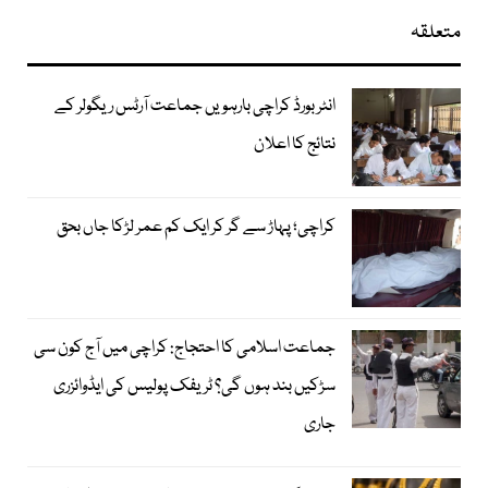
متعلقہ
انٹر بورڈ کراچی بارہویں جماعت آرٹس ریگولر کے
نتائج کا اعلان
کراچی؛ پہاڑ سے گر کر ایک کم عمر لڑکا جاں بحق
جماعت اسلامی کا احتجاج: کراچی میں آج کون سی
سڑکیں بند ہوں گی؟ ٹریفک پولیس کی ایڈوائزری
جاری