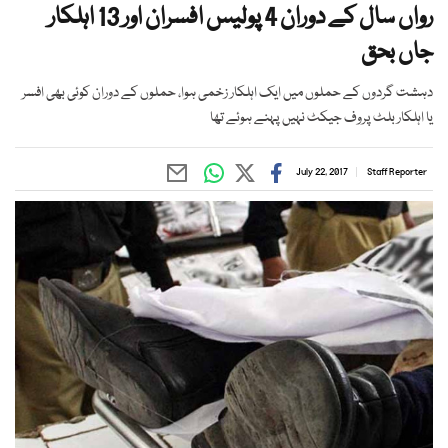
رواں سال کے دوران 4 پولیس افسران اور 13 اہلکار
جاں بحق
دہشت گردوں کے حملوں میں ایک اہلکار زخمی ہوا، حملوں کے دوران کوئی بھی افسر
یا اہلکار بلٹ پروف جیکٹ نہیں پہنے ہوئے تھا
July 22, 2017
Staff Reporter