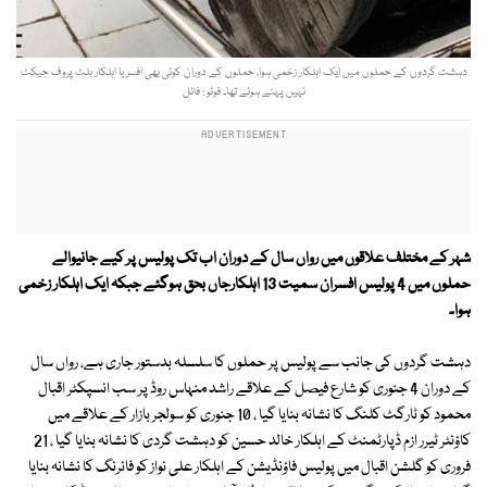
دہشت گردوں کے حملوں میں ایک اہلکار زخمی ہوا، حملوں کے دوران کوئی بھی افسر یا اہلکار بلٹ پروف جیکٹ
نہیں پہنے ہوئے تھا۔ فوٹو : فائل
شہر کے مختلف علاقوں میں رواں سال کے دوران اب تک پولیس پر کیے جانیوالے
حملوں میں 4 پولیس افسران سمیت 13 اہلکارجاں بحق ہوگئے جبکہ ایک اہلکار زخمی
ہوا۔
دہشت گردوں کی جانب سے پولیس پر حملوں کا سلسلہ بدستور جاری ہے، رواں سال
کے دوران 4 جنوری کو شارع فیصل کے علاقے راشد منہاس روڈ پر سب انسپکٹر اقبال
محمود کو ٹارگٹ کلنگ کا نشانہ بنایا گیا ، 10 جنوری کو سولجر بازار کے علاقے میں
کاؤنٹر ٹیرر ازم ڈپارٹمنٹ کے اہلکار خالد حسین کو دہشت گردی کا نشانہ بنایا گیا ، 21
فروری کو گلشن اقبال میں پولیس فاؤنڈیشن کے اہلکار علی نواز کو فائرنگ کا نشانہ بنایا