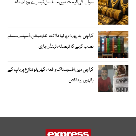
سونے کی قیمت میں مسلسل تیسرے روز اضافہ
کراچی ایئرپورٹ پر نیا فلائٹ انفارمیشن ڈسپلے سسٹم
نصب کرنے کا فیصلہ، ٹینڈر جاری
کراچی میں افسوسناک واقعہ، گھریلو تنازع پر باپ کے
ہاتھوں بیٹا قتل