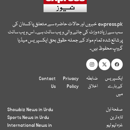
express.pk
خبروں اور حالات حاضرہ سے متعلق پاکستان کی
سب سے زیادہ وزٹ کی جانے والی ویب سائٹ ہے۔ اس ویب سائٹ
پر شائع شدہ تمام مواد کے جملہ حقوق بحق ایکسپریس میڈیا
گروپ محفوظ ہیں۔
ایکسپریس
ضابطہ
Privacy
Contact
کے بارے
اخلاق
Policy
Us
میں
صفحۂ اول
Showbiz News in Urdu
تازہ ترین
Sports News in Urdu
غزہ لہو لہو
International News in