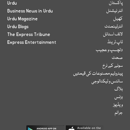
پاکستان
Urdu
انٹر نیشنل
Business News in Urdu
کھیل
Urdu Magazine
انٹرٹینمنٹ
Urdu Blogs
لائف اسٹائل
The Express Tribune
ٹاپ ٹرینڈ
Express Entertainment
دلچسپ و عجیب
صحت
سونے کے نرخ
پیٹرولیم مصنوعات کی قیمتیں
سائنس و ٹیکنالوجی
بلاگ
بزنس
ویڈیوز
جرائم