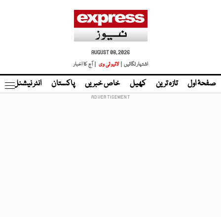
AUGUST 08, 2026
اشتہار لگائیں |
لائیو ٹی وی
| آج کا اخبار
صفحۂ اول
تازہ ترین
کھیل
خاص خبریں
پاکستان
انٹر نیشنل
ٹا