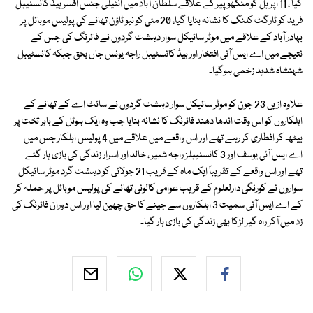
گیا ، 11 اپریل کو منگھوپیر کے علاقے سلطان آباد میں انٹیلی جنس افسر ہیڈ کانسٹیبل
فرید کو ٹارگٹ کلنگ کا نشانہ بنایا گیا، 20 مئی کو نیو ٹاؤن تھانے کی پولیس موبائل پر
بہادر آباد کے علاقے میں موٹر سائیکل سوار دہشت گردوں نے فائرنگ کی جس کے
نتیجے میں اے ایس آئی افتخار اور ہیڈ کانسٹیبل راجہ یونس جاں بحق جبکہ کانسٹیبل
شہنشاہ شدید زخمی ہوگیا۔
علاوہ ازیں 23 جون کو موٹر سائیکل سوار دہشت گردوں نے سائٹ اے کے تھانے کے
اہلکاروں کو اس وقت اندھا دھند فائرنگ کا نشانہ بنایا جب وہ ایک ہوٹل کے باہر تخت پر
بیٹھ کر افطاری کر رہے تھے اور اس واقعے میں علاقے میں 4 پولیس اہلکار جس میں
اے ایس آئی یوسف اور 3 کانسٹیبلز راجہ شبیر ، خالد اور اسرار زندگی کی بازی ہار گئے
تھے اور اس واقعے کے تقریباً ایک ماہ کے قریب 21 جولائی کو دہشت گرد موٹر سائیکل
سواروں نے کورنگی دارلعلوم کے قریب عوامی کالونی تھانے کی پولیس موبائل پر حملہ کر
کے اے ایس آئی سمیت 3 اہلکاروں سے جینے کا حق چھین لیا اور اس دوران فائرنگ کی
زد میں آکر راہ گیر لڑکا بھی زندگی کی بازی ہار گیا۔