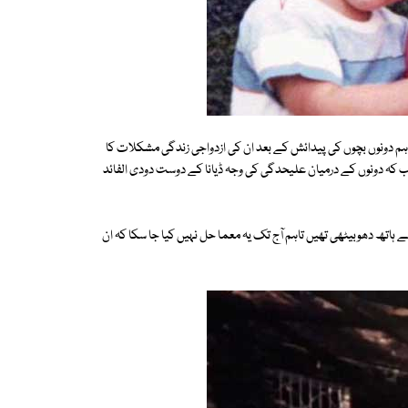
تاہم دونوں بچوں کی پیدائش کے بعد ان کی ازدواجی زندگی مشکلات کا
ی اختیارکرلی جب کہ دونوں کے درمیان علیحدگی کی وجہ ڈیانا کے دوست دودی الفائد
دگی سے ہاتھ دھوبیٹھی تھیں تاہم آج تک یہ معما حل نہیں کیا جا سکا کہ ان