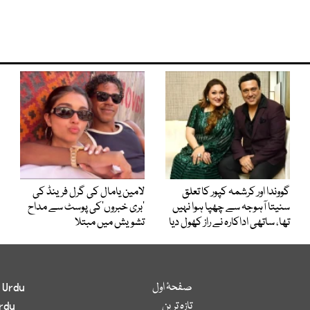
گووندا اور کرشمہ کپور کا تعلق
لامین یامال کی گرل فرینڈ کی
سنیتا آہوجہ سے چھپا ہوا نہیں
’بری خبروں‘کی پوسٹ سے مداح
تھا، ساتھی اداکارہ نے راز کھول دیا
تشویش میں مبتلا
صفحۂ اول
 Urdu
تازہ ترین
rdu