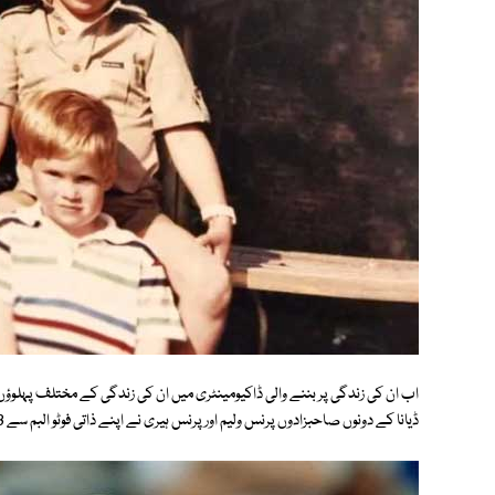
ڈیانا کے دونوں صاحبزادوں پرنس ولیم اور پرنس ہیری نے اپنے ذاتی فوٹو البم سے 3 نایاب تصاویر جاری کی ہیں۔