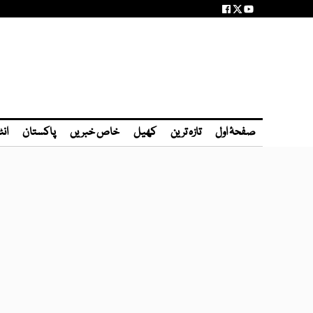
صفحۂ اول
تازہ ترین
کھیل
خاص خبریں
پاکستان
انٹ