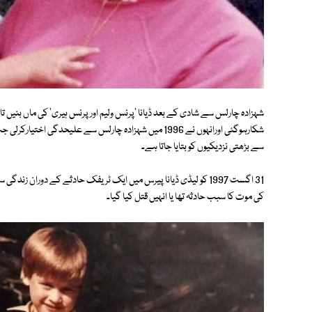
شہزادہ چارلس سے شادی کے بعد ڈیانا 'پرنس ولیم اور پرنس ہیری' کی ماں بنیں 
شکارہوگئی اورانہوں نے 1996 میں شہزادہ چارلس سے علیحدگ
سے بڑھتی نزدیکیوں کو بتایا جاتا ہے۔
31 اگست 1997 کو لیڈی ڈیانا پیرس میں ایک ٹریفک حادثے کے دوران زن
کی موت کا سبب حادثہ تھا یا انہیں قتل کیا گیا۔