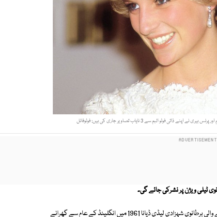
اتی فوٹو البم سے 3 نایاب تصاویر جاری کی ہیں: فوٹوفائل
انوی ٹیلی ویژن پر نشرکی جائے گی۔
دلفریب مسکراہٹ اوربےانتہا خوبصورتی کے سبب لاکھوں دلوں کی دھڑکن بننے والی برطانوی شہزادی لیڈی ڈیانا 1961 میں انگلینڈ کے عام سے گھرانے