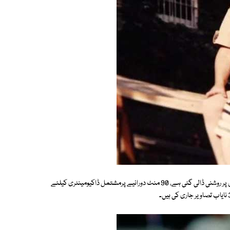
اب ان کی زندگی پر بننے والی ڈاکیومینٹری میں ان کی زندگی کے مختلف پہلوؤں پر روشنی ڈالی گئی ہے، 90 منٹ دورانیے پرمشتمل ڈاکیومینٹری کیلئے