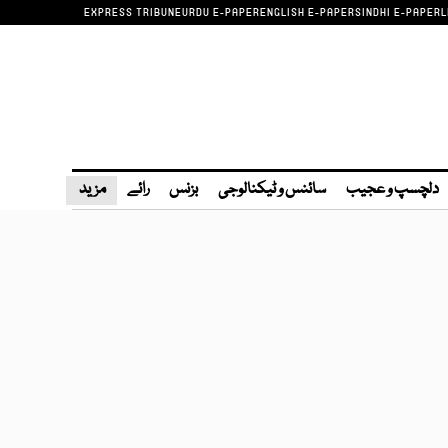
EXPRESS TRIBUNE
URDU E-PAPER
ENGLISH E-PAPER
SINDHI E-PAPER
L
دلچسپ و عجیب
سائنس و ٹیکنالوجی
بزنس
رائے
مزید