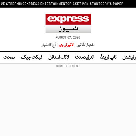
IVE STREAMING
EXPRESS ENTERTAINMENT
CRICKET PAKISTAN
TODAY'S PAPER
AUGUST 07, 2026
اشتہار لگائیں |
لائیو ٹی وی
| آج کا اخبار
ر نیشنل
ٹاپ ٹرینڈ
انٹرٹینمنٹ
لائف اسٹائل
فیکٹ چیک
صحت