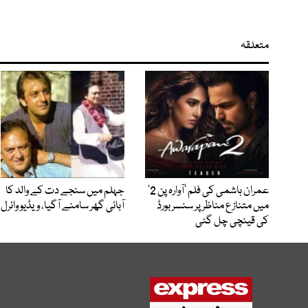
متعلقہ
عمران ہاشمی کی فلم ’آوارہ پن 2‘
جہلم میں سنجے دت کے والد کا
میں متنازع مناظر پر سنسر بورڈ
آبائی گھر سامنے آگیا، ویڈیو وائرل
کی قینچی چل گئی