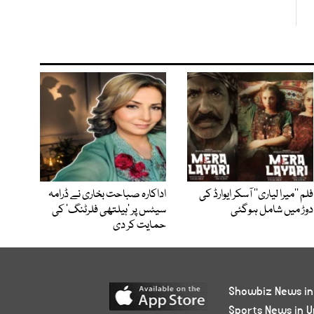
فلم ’’میرا لیاری‘‘ آسکر ایوارڈ کی
اداکارہ صباحت بخاری نے ڈرامہ
دوڑ میں شامل ہوگئی
سیٹس پر ’ہیلتھی فلرٹنگ‘ کی
حمایت کر دی
Showbiz News in
Sports News in U