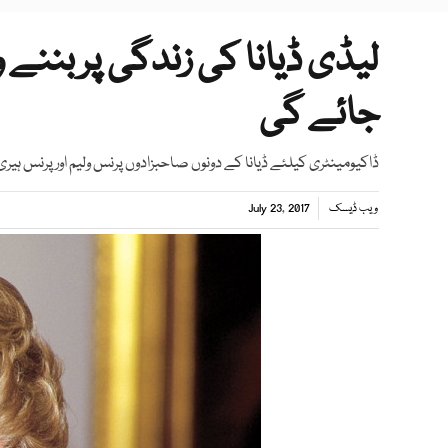
لیڈی ڈیانا کی زندگی پربننے و
جائے گی
ڈاکیومینٹری کیلئے ڈیانا کے دونوں صاحبزادوں پرنس ولیم اورپرنس ہیری نے اپنے ذاتی فوٹو ال
ویب ڈیسک
July 23, 2017