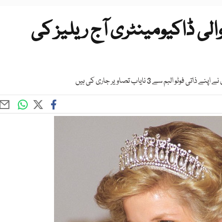
الی ڈاکیومینٹری آج ریلیز کی
بم سے 3 نایاب تصاویر جاری کی ہیں