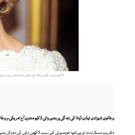
ڈاکیومینٹری کیلئے ڈیانا کے دونوں صاحبزادوں پرنس ولیم اورپرنس ہیری نے اپنے ذ
برطانوی شہزادی لیڈی ڈیانا کی زندگی پر بننے والی ڈاکیو منٹری آج امریکی و برط