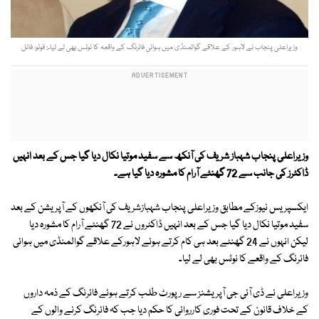
وزیراعلی پنجاب نے لاہور کے علاقے گوالمنڈی میں ہوائی فائرنگ کے واقعہ کا نوٹس بھی لے لیا۔: فوٹو: فائل
وزیراعلی پنجاب شہباز شریف کی آنکھ سے سفید موتیا نکال دیا گیا جس کے بعد انہیں
ڈاکٹرز کی جانب سے 72 گھنٹے آرام کا مشورہ دیا گیا ہے۔
ایکسپریس نیوزکے مطابق وزیراعلی پنجاب شہبازشریف کی آنکھوں کے آپریشن کے بعد
سفید موتیا نکال دیا گیا جس کے بعد انہیں ڈاکٹروں نے 72 گھنٹے آرام کا مشورہ دیا
لیکن انہوں نے 24 گھنٹے بعد ہی کام کرتے ہوئے لاہورکے علاقے گوالمنڈی میں ہوائی
فائرنگ کے واقعے کا نوٹس بھی لے لیا۔
وزیراعلی نے ڈی آئی جی آپریشنز سے رپورٹ طلب کرتے ہوئے فائرنگ کے ذمہ داروں
کے خلاف قانون کے تحت فوری کارروائی کا حکم دیا جب کہ فائرنگ کرنے والوں کے