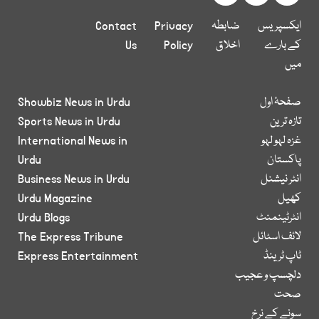
ایکسپریس
ضابطہ
Privacy
Contact
کے بارے
اخلاق
Policy
Us
میں
صفحۂ اول
Showbiz News in Urdu
تازہ ترین
Sports News in Urdu
غزہ لہو لہو
International News in
پاکستان
Urdu
انٹر نیشنل
Business News in Urdu
کھیل
Urdu Magazine
انٹرٹینمنٹ
Urdu Blogs
لائف اسٹائل
The Express Tribune
ٹاپ ٹرینڈ
Express Entertainment
دلچسپ و عجیب
صحت
سونے کے نرخ