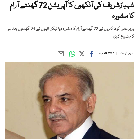
شہبازشریف کی آنکھوں کا آپریشن 72 گھنٹے آرام
کا مشورہ
وزیراعلی کو ڈاکٹروں نے 72 گھنٹے آرام کا مشورہ دیا لیکن انہوں نے 24 گھنٹوں بعد ہی
کام شروع کردیا
ویب ڈیسک
July 20, 2017