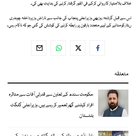
خلاف بلاامتیاز کارروائی کرکے فی الفور گرفتار کرنے کی ہدایت بھی کی۔
اس سے قبل گزشتہ روزبھی وزیراعلی پنجاب کی جانب سے ناراض وزیرداخلہ چوہدری
ںثارکو منانے کے لیے متعدد بارفون پر رابطہ کرنے کی کوشش کی گئی جو کہ ناکام رہی۔
متعلقہ
حکومت سندھ کے تعاون سے قدرتی آفات سے متاثرہ
افراد کیلئے گھر تعمیر کر رہے ہیں، وزیراعلیٰ گلگت
بلتستان