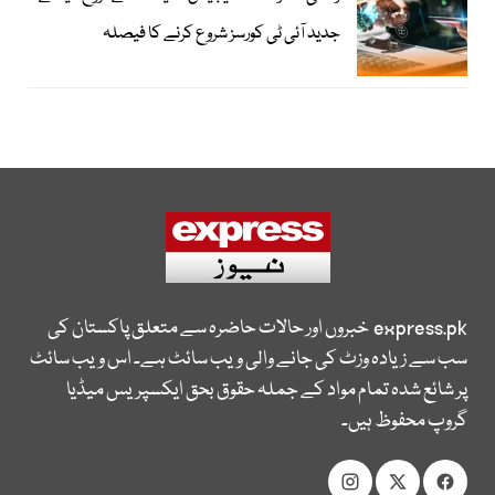
جدید آئی ٹی کورسز شروع کرنے کا فیصلہ
express.pk
خبروں اور حالات حاضرہ سے متعلق پاکستان کی
سب سے زیادہ وزٹ کی جانے والی ویب سائٹ ہے۔ اس ویب سائٹ
پر شائع شدہ تمام مواد کے جملہ حقوق بحق ایکسپریس میڈیا
گروپ محفوظ ہیں۔