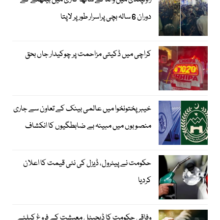
راولپنڈی میں والد کے ساتھ گاڑی میں بیٹھنے کے
دوران 6 سالہ بچی پراسرار طور پر لاپتا
کراچی میں ڈکیتی مزاحمت پر چوکیدار جاں بحق
خیبرپختونخوا میں عالمی بینک کے تعاون سے جاری
منصوبوں میں مبینہ بے ضابطگیوں کا انکشاف
حکومت نے پیٹرول، ڈیزل کی نئی قیمت کا اعلان
کردیا
وفاقی حکومت کا ڈیجیٹل معیشت کے فروغ کیلئے