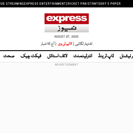
IVE STREAMING
EXPRESS ENTERTAINMENT
CRICKET PAKISTAN
TODAY'S PAPER
AUGUST 07, 2026
اشتہار لگائیں |
لائیو ٹی وی
| آج کا اخبار
ر نیشنل
ٹاپ ٹرینڈ
انٹرٹینمنٹ
لائف اسٹائل
فیکٹ چیک
صحت