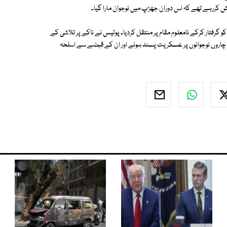
ش کررہے تھے کہ اس دوران جھڑپ میں نوجوان مارا گیا۔
یں کریک ڈاؤن کرتے ہوئے 4 کشمیری نوجوانوں کو گرفتار کرکے نامعلوم مقام پر منتقل کردیا۔ پولیس نے ناکے پر تلاشی کے
ز نے چاروں نوجوانوں پر عسکریت پسند ہونے اور ان کے قبضے سے اسلحہ