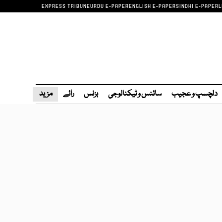
EXPRESS TRIBUNE
URDU E-PAPER
ENGLISH E-PAPER
SINDHI E-PAPER
L
دلچسپ و عجیب
سائنس و ٹیکنالوجی
بزنس
رائے
مزید