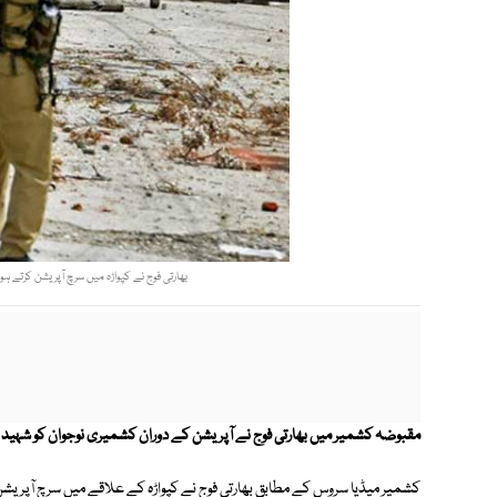
بھارتی فوج نے کپواڑہ میں سرچ آپریشن کرتے ہو
مقبوضہ کشمیر میں بھارتی فوج نے آپریشن کے دوران کشمیری نوجوان کو شہید اور 4 افراد کو گرفتار کرل
کشمیر میڈیا سروس کے مطابق بھارتی فوج نے کپواڑہ کے علاقے میں سرچ آپریشن 