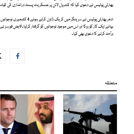
بھارتی پولیس نے دعویٰ کیا کہ کنٹرول لائن پر عسکریت پسند دراندازی کی کوش
ادھر بھارتی پولیس نے سرینگر م
بہانے ایک کار کو روکا اور اس میں موجود نوجوانوں کو گرفتار کرلیا۔ قابض فورس
برآمد کرنے کا دعوی بھی کیا۔
متعلقہ