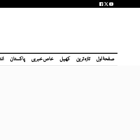
صفحۂ اول
تازہ ترین
کھیل
خاص خبریں
پاکستان
انٹ