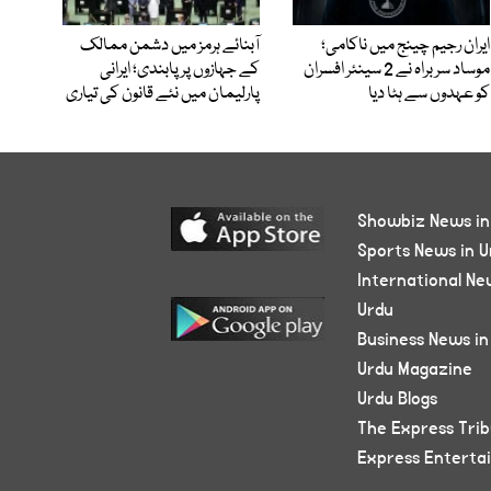
ایران رجیم چینج میں ناکامی؛
آبنائے ہرمز میں دشمن ممالک
موساد سربراہ نے 2 سینئر افسران
کے جہازوں پر پابندی؛ ایرانی
کو عہدوں سے ہٹا دیا
پارلیمان میں نئے قانون کی تیاری
Showbiz News in
Sports News in U
International Ne
Urdu
Business News in
Urdu Magazine
Urdu Blogs
The Express Tri
Express Enterta