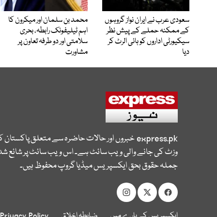
سعودی عرب نے ایران نواز گروہوں
محمد بن سلمان اور میکرون کا
کے ممکنہ حملے کے پیش نظر
اہم ٹیلیفونک رابطہ، بحری
سیکیورٹی اداروں کو ہائی الرٹ کر
سلامتی اور دو طرفہ تعاون پر
دیا
مشاورت
express.pk
خبروں اور حالات حاضرہ سے متعلق پاکستان 
وزٹ کی جانے والی ویب سائٹ ہے۔ اس ویب سائٹ پر شائع شدہ
جملہ حقوق بحق ایکسپریس میڈیا گروپ محفوظ ہیں۔
ایکسپریس کے بارے میں
ضابطہ اخلاق
Privacy Policy