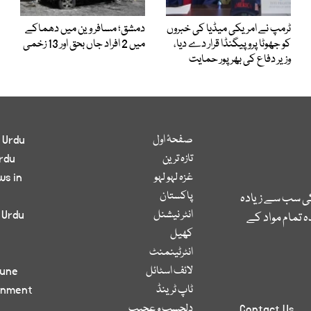
ٹرمپ نے امریکی میڈیا کی خبروں
دمشق؛ مسافر وین میں دھماکے
کو جھوٹا پروپیگنڈا قرار دے دیا،
میں 2 افراد جاں بحق اور 13 زخمی
وزیر دفاع کی بھرپور حمایت
صفحۂ اول
 Urdu
تازہ ترین
rdu
غزہ لہو لہو
ws in
پاکستان
کی سب سے زیادہ
انٹر نیشنل
 Urdu
 تمام مواد کے
کھیل
انٹرٹینمنٹ
لائف اسٹائل
bune
ٹاپ ٹرینڈ
inment
دلچسپ و عجیب
Contact Us