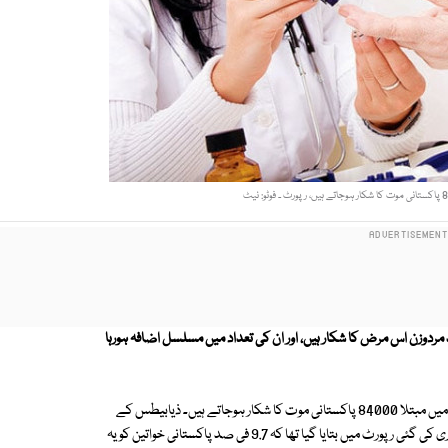
مردوزن اس مرض کا شکار ہیں، اور ان کی تعداد میں مسلسل اضافہ ہورہا
ذیابیطس کے ایک جان لیوا مرض ہے۔ ایک رپورٹ کے مطابق ہر سال اس مرض میں مبتلا 84000 پاکستانی موت کا شکار ہوجاتے ہیں۔ ذیابیطس کے
مریضوں میں بڑی تعداد خواتین کی ہے ۔ عالمی ادارۂ صحت کی گذشتہ برس جاری کی گئی رپورٹ میں بتایا گیا تھا کہ 9.7 فی صد پاکستانی خواتین کو یہ