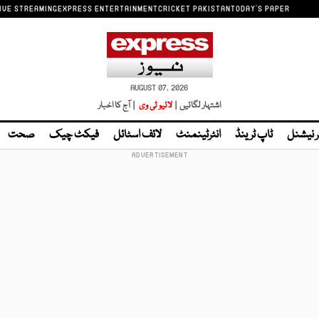
IVE STREAMING
EXPRESS ENTERTAINMENT
CRICKET PAKISTAN
TODAY'S PAPER
AUGUST 07, 2026
اشتہار لگائیں |
لائیو ٹی وی
| آج کا اخبار
ر نیشنل
ٹاپ ٹرینڈ
انٹرٹینمنٹ
لائف اسٹائل
فیکٹ چیک
صحت