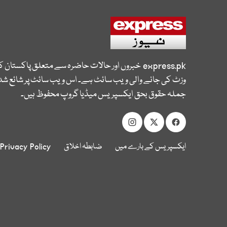
express.pk
خبروں اور حالات حاضرہ سے متعلق پاکستان 
وزٹ کی جانے والی ویب سائٹ ہے۔ اس ویب سائٹ پر شائع شدہ
جملہ حقوق بحق ایکسپریس میڈیا گروپ محفوظ ہیں۔
ایکسپریس کے بارے میں
ضابطہ اخلاق
Privacy Policy