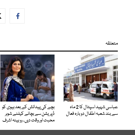
متعلقہ
عباسی شہید اسپتال کا 2 ماہ
بچے کی پیدائش کے بعد بیوی کو
سے بند شعبہ اطفال دوبارہ فعال
ڈپریشن سے بچانے کیلئے شوہر
محبت اور وقت دیں، روبینہ اشرف