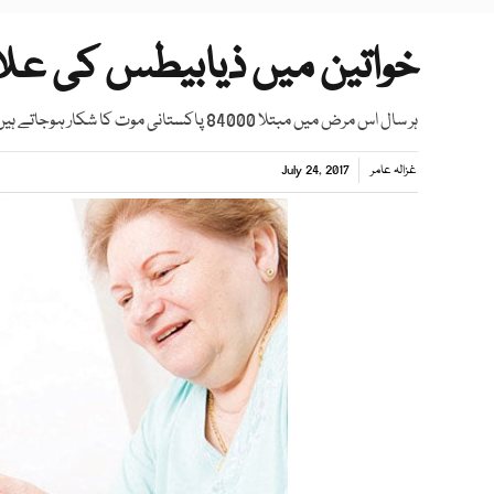
خواتین میں ذیابیطس کی عل
ہر سال اس مرض میں مبتلا 84000 پاکستانی موت کا شکار ہوجاتے ہیں، رپورٹ
غزالہ عامر
July 24, 2017