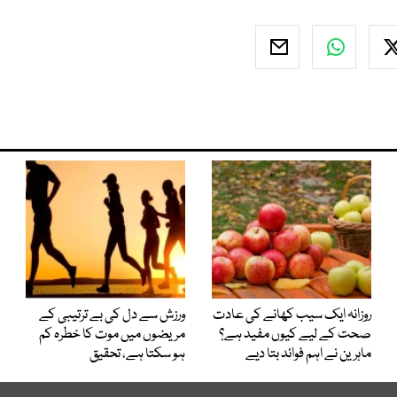
روزانہ ایک سیب کھانے کی عادت
ورزش سے دل کی بے ترتیبی کے
صحت کے لیے کیوں مفید ہے؟
مریضوں میں موت کا خطرہ کم
ماہرین نے اہم فوائد بتا دیے
ہو سکتا ہے، تحقیق