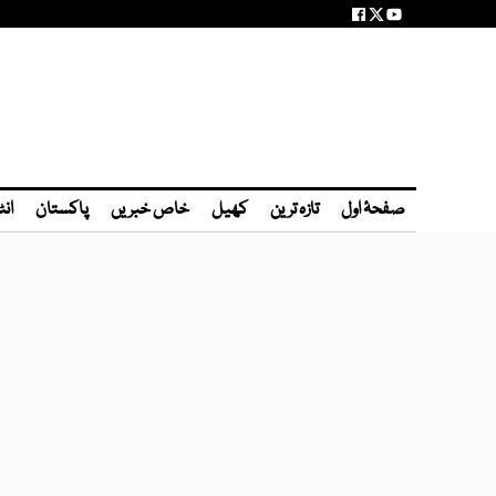
صفحۂ اول
تازہ ترین
کھیل
خاص خبریں
پاکستان
انٹ