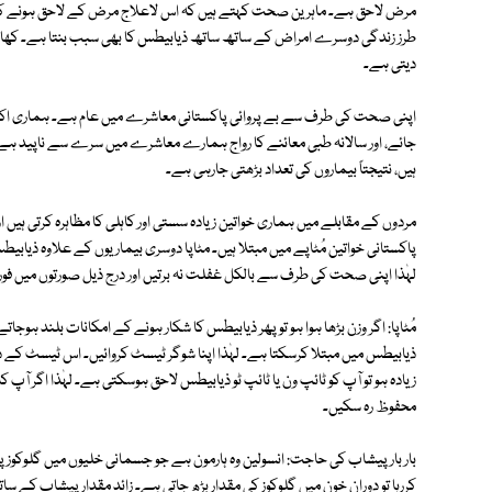
مرض لاحق ہے۔ ماہرین صحت کہتے ہیں کہ اس لاعلاج مرض کے لاحق ہونے کا ای
طرز زندگی دوسرے امراض کے ساتھ ساتھ ذیابیطس کا بھی سبب بنتا ہے۔ کھان
دیتی ہے۔
اپنی صحت کی طرف سے بے پروائی پاکستانی معاشرے میں عام ہے۔ ہماری اک
جائے، اور سالانہ طبی معائنے کا رواج ہمارے معاشرے میں سرے سے ناپید ہ
ہیں، نتیجتاً بیماروں کی تعداد بڑھتی جارہی ہے۔
پاکستانی خواتین مُٹاپے میں مبتلا ہیں۔ مٹاپا دوسری بیماریوں کے علاوہ ذی
لہٰذا اپنی صحت کی طرف سے بالکل غفلت نہ برتیں اور درج ذیل صورتوں میں فورا
مُٹاپا: اگر وزن بڑھا ہوا ہو تو پھر ذیابیطس کا شکار ہونے کے امکانات بلند ہوج
ذیابیطس میں مبتلا کرسکتا ہے۔ لہٰذا اپنا شوگر ٹیسٹ کروائیں۔ اس ٹیسٹ کے دو
زیادہ ہو تو آپ کو ٹائپ ون یا ٹائپ ٹو ذیابیطس لاحق ہوسکتی ہے۔ لہٰذا اگر آپ 
محفوظ رہ سکیں۔
بار بار پیشاب کی حاجت: انسولین وہ ہارمون ہے جو جسمانی خلیوں میں گلوکوز پ
کررہا تو دوران خون میں گلوکوز کی مقدار بڑھ جاتی ہے۔ زائد مقدار پیشاب کے س