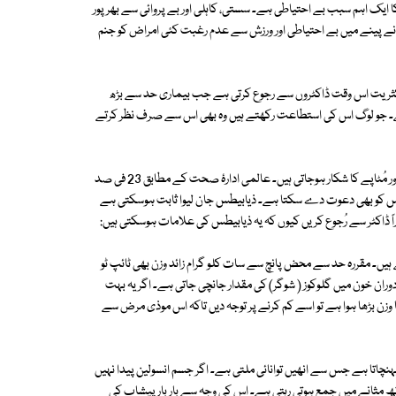
ک اہم سبب بے احتیاطی ہے۔ سستی، کاہلی اور بے پروائی سے بھرپور
ے پینے میں بے احتیاطی اور ورزش سے عدم رغبت کئی امراض کو جنم
ثریت اس وقت ڈاکٹروں سے رجوع کرتی ہے جب بیماری حد سے بڑھ
ے۔ جو لوگ اس کی استطاعت رکھتے ہیں وہ بھی اس سے صرف نظر کرتے
مردوں کے مقابلے میں ہماری خواتین زیادہ سستی اور کاہلی کا مظاہرہ کرتی ہیں اور مُٹاپے کا شکار ہوجاتی ہیں۔ عالمی ادارۂ صحت کے مطابق 23 فی صد
ابیطس کو بھی دعوت دے سکتا ہے۔ ذیابیطس جان لیوا ثابت ہوسکتی ہے
ً ڈاکٹر سے رُجوع کریں کیوں کہ یہ ذیابیطس کی علامات ہوسکتی ہیں:
اتے ہیں۔ مقررہ حد سے محض پانچ سے سات کلو گرام زائد وزن بھی ٹائپ ٹو
ران خون میں گلوکوز ( شوگر) کی مقدار جانچی جاتی ہے۔ اگر یہ بہت
کا وزن بڑھا ہوا ہے تو اسے کم کرنے پر توجہ دیں تاکہ اس موذی مرض سے
ہنچاتا ہے جس سے انھیں توانائی ملتی ہے۔ اگر جسم انسولین پیدا نہیں
اتھ مثانے میں جمع ہوتی رہتی ہے۔ اس کی وجہ سے بار بار پیشاب کی