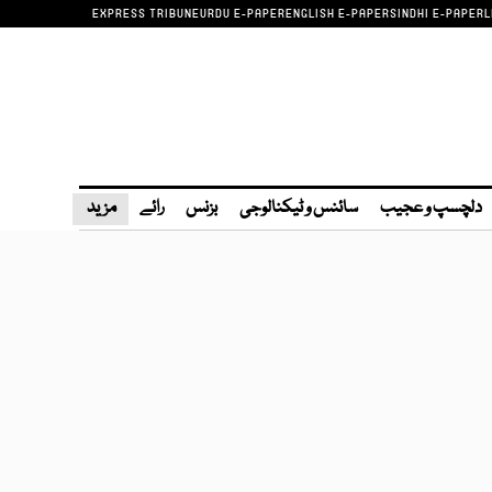
EXPRESS TRIBUNE
URDU E-PAPER
ENGLISH E-PAPER
SINDHI E-PAPER
L
دلچسپ و عجیب
سائنس و ٹیکنالوجی
بزنس
رائے
مزید