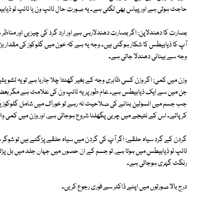
حاجت ہوتی ہے اور پیاس بھی لگتی ہے۔ یہ صورت حال ٹائپ ون یا ٹائپ ٹو ذ
بصارت کا دھندلاپن: اگر بصارت دھندلارہی ہے اور ارد گرد کی چیزیں اور من
آپ کا ذیابیطس کا شکار ہوگئی ہیں۔ وجہ یہ ہے کہ خون میں گلوکوز کی مقدار
وجہ سے بینائی دھندلا جاتی ہے۔
وزن میں کمی: اگر وزن کسی ظاہری وجہ کے بغیر گھٹتا چلا جارہا ہے تو یہ ت
جن میں سے ایک ذیابیطس ہے۔ عام طور پر یہ ٹائپ ون کی علامت ہے مگر بعض ٹ
جب جسم میں انسولین بنانے کی صلاحیت نہ رہے تو خوراک میں شامل گلوکوز ی
کرپاتے۔ اس کے نتیجے میں چربی پگھلنا شروع ہوجاتی ہے، اور وزن میں کمی وا
گردن کے گرد سیاہ حلقے: اگر آپ کی گردن میں سیاہ حلقے پڑگئے ہیں تو شوگر 
ٹائپ ٹو ذیابیطس میں ہوتا ہے، تو جسم کے ان حصوں میں جہاں جلد میں بل پڑ
رنگت گہری ہوجاتی ہے۔
درج بالا صورتوں میں اپنے ڈاکٹر سے فوری رجوع کریں۔