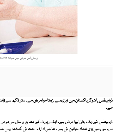
ہر سال اس مرض میں مبتلا 84000 پاکستانی موت کا شکار ہوجاتے ہیں، رپورٹ ۔ فوٹو: نیٹ
ذیابیطس یا شوگر پاکستان میں تیزی سے بڑھتا ہوا مرض ہے۔ ستر لاکھ سے زائد 
ہے۔