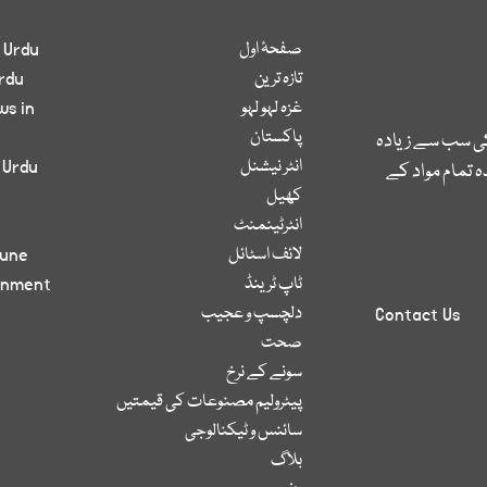
صفحۂ اول
 Urdu
تازہ ترین
rdu
غزہ لہو لہو
ws in
پاکستان
کی سب سے زیادہ
انٹر نیشنل
 Urdu
 تمام مواد کے
کھیل
انٹرٹینمنٹ
لائف اسٹائل
bune
ٹاپ ٹرینڈ
inment
دلچسپ و عجیب
Contact Us
صحت
سونے کے نرخ
پیٹرولیم مصنوعات کی قیمتیں
سائنس و ٹیکنالوجی
بلاگ