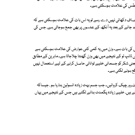
یابیطس کی علامت ہوسکتی ہے۔
اظر صاف دکھائی نہیں دے رہے تو یہ اس بات کی علامت ہوسکتی ہے کہ
 بڑھ جانے کے بعد یہ آنکھ کے عدسوں پر بھی جمع ہوجاتی ہے، جس کی
شویش کی بات ہے۔ وزن میں یہ کمی کئی عوارض کی علامت ہوسکتی ہے
ائپ ٹو کے نتیجے میں بھی وزن گھٹتا چلاجاتا ہے۔ ماہرین کے مطابق
عنی شکر کو جسمانی خلیے توانائی حاصل کرنے کے لیے استعمال نہیں
قع ہونے لگتی ہے۔
ضرور چیک کروائیں۔ جب جسم بہت زیادہ انسولین بنارہا ہو ، جیساکہ
تے ہیں، خلیے زیادہ پگمنٹ بنانے لگتے ہیں جس کے نتیجے میں یہاں