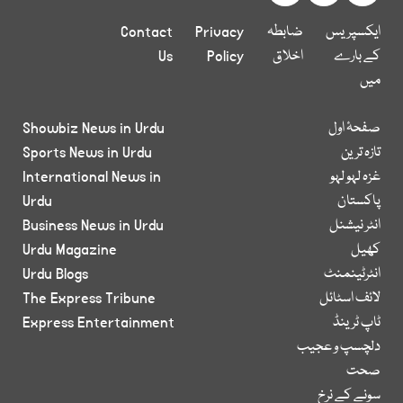
ایکسپریس
ضابطہ
Privacy
Contact
کے بارے
اخلاق
Policy
Us
میں
صفحۂ اول
Showbiz News in Urdu
تازہ ترین
Sports News in Urdu
غزہ لہو لہو
International News in
پاکستان
Urdu
انٹر نیشنل
Business News in Urdu
کھیل
Urdu Magazine
انٹرٹینمنٹ
Urdu Blogs
لائف اسٹائل
The Express Tribune
ٹاپ ٹرینڈ
Express Entertainment
دلچسپ و عجیب
صحت
سونے کے نرخ