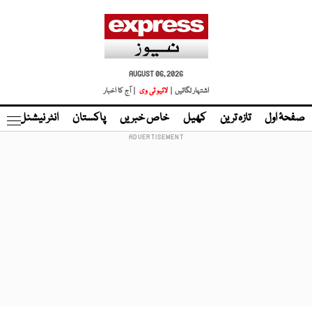
AUGUST 06, 2026
اشتہار لگائیں |
لائیو ٹی وی
| آج کا اخبار
صفحۂ اول
تازہ ترین
کھیل
خاص خبریں
پاکستان
انٹر نیشنل
ٹا