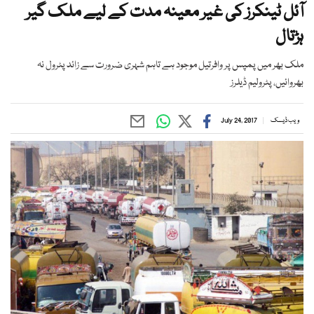
آئل ٹینکرز کی غیر معینہ مدت کے لیے ملک گیر
ہڑتال
ملک بھر میں پمپس پر وافرتیل موجود ہے تاہم شہری ضرورت سے زائد پٹرول نہ
بھروائیں، پٹرولیم ڈیلرز
ویب ڈیسک
July 24, 2017