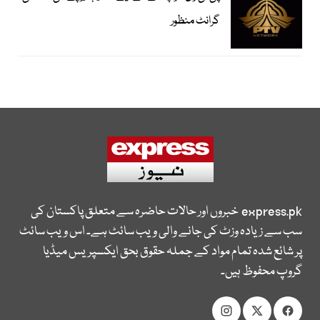
گرانٹ منظور
express.pk
خبروں اور حالات حاضرہ سے متعلق پاکستان کی
سب سے زیادہ وزٹ کی جانے والی ویب سائٹ ہے۔ اس ویب سائٹ
پر شائع شدہ تمام مواد کے جملہ حقوق بحق ایکسپریس میڈیا
گروپ محفوظ ہیں۔