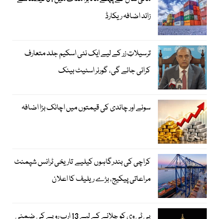
زائد اضافہ ریکارڈ
ترسیلاتِ زر کے لیے ایک نئی اسکیم جلد متعارف
کرائی جائے گی، گورنر اسٹیٹ بینک
سونے اور چاندی کی قیمتوں میں اچانک بڑا اضافہ
کراچی کی بندرگاہوں کیلیے تاریخی ٹرانس شپمنٹ
مراعاتی پیکیج، بڑے ریلیف کا اعلان
پی ٹی وی کو چلانے کے لیے 13 ارب روپے کی ضمنی