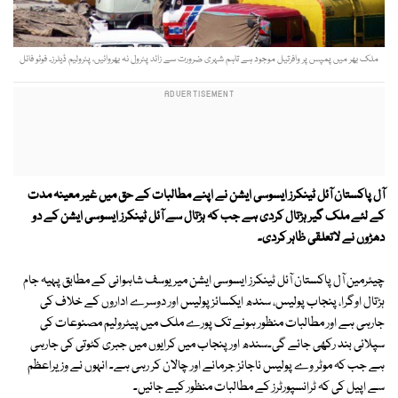
ملک بھر میں پمپس پر وافرتیل موجود ہے تاہم شہری ضرورت سے زائد پٹرول نہ بھروائیں، پٹرولیم ڈیلرز۔ فوٹو فائل
آل پاکستان آئل ٹینکرز ایسوسی ایشن نے اپنے مطالبات کے حق میں غیر معینہ مدت
کے لئے ملک گیر ہڑتال کردی ہے جب کہ ہڑتال سے آئل ٹینکرز ایسوسی ایشن کے دو
دھڑوں نے لاتعلقی ظاہر کردی۔
چیئرمین آل پاکستان آئل ٹینکرز ایسوسی ایشن میر یوسف شاہوانی کے مطابق پہیہ جام
ہڑتال اوگرا، پنجاب پولیس، سندھ ایکسائز پولیس اور دوسرے اداروں کے خلاف کی
جارہی ہے اور مطالبات منظور ہونے تک پورے ملک میں پیٹرولیم مصنوعات کی
سپلائی بند رکھی جائے گی۔سندھ اور پنجاب میں کرایوں میں جبری کٹوتی کی جارہی
ہے جب کہ موٹر وے پولیس ناجائز جرمانے اور چالان کر رہی ہے۔ انہوں نے وزیراعظم
سے اپیل کی کہ ٹرانسپورٹرز کے مطالبات منظور کیے جائیں۔