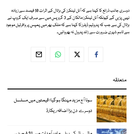
دوسری جانب ذرائع کا کہنا ہے کہ آئل ٹینکرز کی ہڑتال کے اثرات 10 فیصد سے زیادہ
نہیں پڑیں گے کیونکہ آئل ٹینکرز مالکان کے 3 گروپس میں سے صرف ایک گروپ نے
ہڑتال کی ہے جب کہ پٹرولیم ڈیلرزکا کہنا ہے کہ ملک بھر میں پمپس پر وافرتیل موجود
ہے تاہم شہری ضرورت سے زائد پٹرول نہ بھروائیں۔
متعلقہ
سونا آج مزید مہنگا ہوگیا؛ قیمتوں میں مسلسل
دوسرے دن بڑا اضافہ ریکارڈ
مالی سال کے پہلے ماہ برآمدات میں 31 فیصد سے