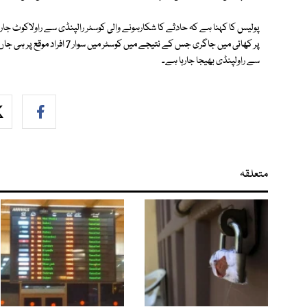
پولیس کا کہنا ہے کہ حادثے کا شکارہونے والی کوسٹر رالپنڈی سے راولاکوٹ جارہی
پر کھائی میں جاگری جس کے نتیجے 
سے راولپنڈی بھیجا جارہا ہے۔
متعلقہ