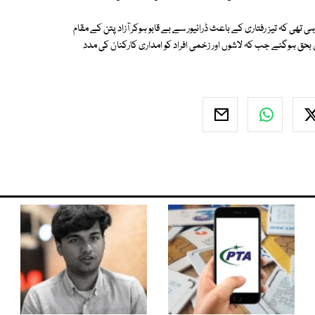
 تھی کہ تیز رفتاری کے باعث ڈرائیور سے بے قابو ہوکر آزاد پتن کے مقام
میں کوسٹر میں سوار 7 افراد موقع پر ہی جاں بحق ہوگئے جب کہ لاشوں اور زخمی افراد کو امداری کارکنان کی مدد