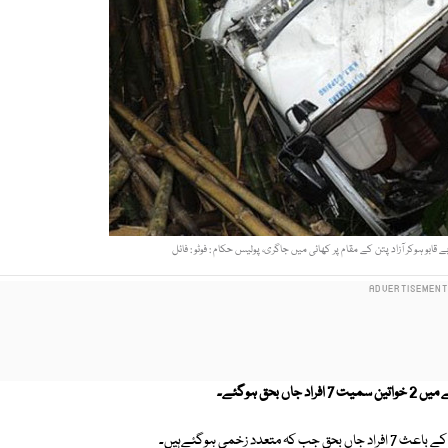
 قابو ہوکر آزاد پتن کے مقام پر کھائی میں جاگری، پولیس حکام : فوٹو : فائل
ق ہوگئے۔
زخمی ہوگئےہیں۔