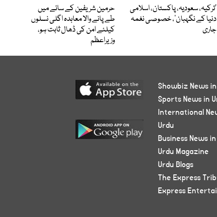
‘ترکیہ، سعودیہ، پاکستان، اسلامی
حرمین شریفین کے سائے میں
دنیا کے نگہبان’، خصوصی نغمہ
طے پانے والا معاہدہ اگلی نسلوں
جاری
کیلئے امن کی ڈھال ثابت ہو،
وزیراعظم
Showbiz News in
Sports News in U
International Ne
Urdu
Business News in
Urdu Magazine
Urdu Blogs
The Express Tri
Express Enterta