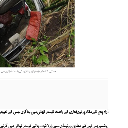
حادثے کا شکار کوسٹر تیز رفتاری کے باعث ڈرائیور سے بے
آزاد پتن کے مقام پر تیزرفتاری کے باعث کوسٹر کھائی میں جاگری جس کے نتیجے میں 2 خواتین سمیت 7 افراد جاں بح
ایکسپریس نیوز کے مطابق راولپنڈی سے راولاکوٹ جانے کوسٹر کھائی میں گرنے کے باعث 7 افراد جاں بحق جب کہ متعدد 