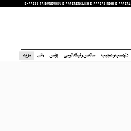
EXPRESS TRIBUNE
URDU E-PAPER
ENGLISH E-PAPER
SINDHI E-PAPER
L
دلچسپ و عجیب
سائنس و ٹیکنالوجی
بزنس
رائے
مزید