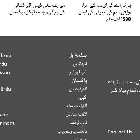
پی ٹی اے کی ای سم کے اجرا،
میر رضا علی کیس، قبر کشائی
روایتی سیم کی تبدیلی کی فیس
کل ہوگی، پرانا میڈیکل بورڈ بحال
1500 تک مقرر
صفحۂ اول
 Urdu
تازہ ترین
rdu
غزہ لہو لہو
ws in
پاکستان
کی سب سے زیادہ
انٹر نیشنل
 Urdu
 تمام مواد کے
کھیل
انٹرٹینمنٹ
لائف اسٹائل
bune
ٹاپ ٹرینڈ
inment
دلچسپ و عجیب
Contact Us