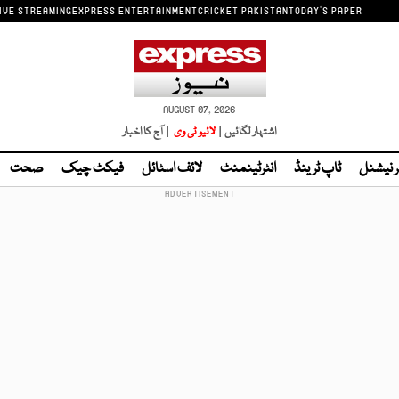
IVE STREAMING
EXPRESS ENTERTAINMENT
CRICKET PAKISTAN
TODAY'S PAPER
AUGUST 07, 2026
اشتہار لگائیں |
لائیو ٹی وی
| آج کا اخبار
ر نیشنل
ٹاپ ٹرینڈ
انٹرٹینمنٹ
لائف اسٹائل
فیکٹ چیک
صحت