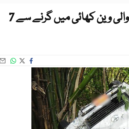
راولپنڈی سے راولاکوٹ جانے والی وین کھائی میں گرنے سے 7