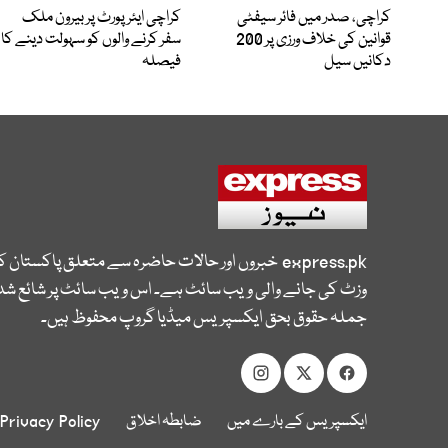
کراچی، صدر میں فائر سیفٹی
کراچی ایئرپورٹ پر بیرون ملک
قوانین کی خلاف ورزی پر 200
سفر کرنے والوں کو سہولت دینے کا
دکانیں سیل
فیصلہ
express.pk
خبروں اور حالات حاضرہ سے متعلق پاکستان 
وزٹ کی جانے والی ویب سائٹ ہے۔ اس ویب سائٹ پر شائع شدہ
جملہ حقوق بحق ایکسپریس میڈیا گروپ محفوظ ہیں۔
ایکسپریس کے بارے میں
ضابطہ اخلاق
Privacy Policy