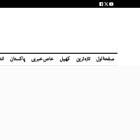
صفحۂ اول
تازہ ترین
کھیل
خاص خبریں
پاکستان
انٹ