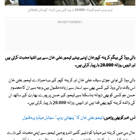
اپنے بیٹے تیمورکوروزانہ 20،000 بارپیارکرتی ہوں،کرینہ کپورخان؛فوٹوفائل
بالی ووڈ کی بیگم کرینہ کپورخان اپنے بیٹے تیمور علی خان سے بے انتہا محبت کرتی ہیں
اور انہیں روزانہ 20،000 بار پیار کرتی ہیں۔
بالی ووڈ کی نوابی جوڑی سیف علی خان اور کرینہ کپور کے صاحبزادے تیمور علی خان
اس وقت بالی ووڈ کے کسی بھی سپر اسٹار سے زیادہ مقبول ہیں،وجہ ہے ان کا معصوم
حسن جو کسی کو بھی دیوانہ بناسکتا ہے،تیمور کے حسن پر پورے بھارت کے ساتھ ان
کی والدہ کرینہ کپوربھی فدا ہیں اور انہیں روزانہ 20،000 بار پیار کرتی ہیں۔
اس خبرکوبھی پڑھیں:
تیمورعلی خان کا ''پٹھانی روپ'' سوشل میڈیا پرمقبول
حال ہی میں کرینہ نے میڈیا کو دئیے گئے انٹرویو میں تیمور سے اپنی محبت کے بارے