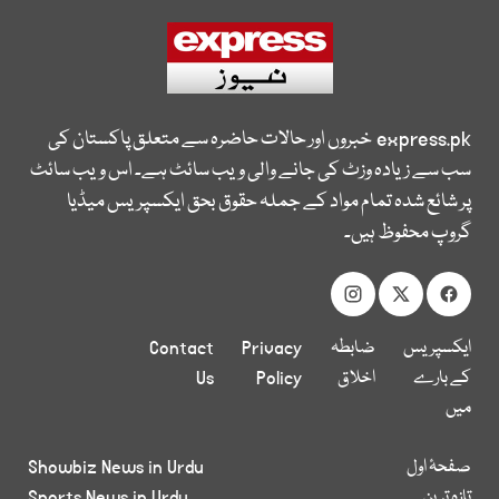
express.pk
خبروں اور حالات حاضرہ سے متعلق پاکستان کی
سب سے زیادہ وزٹ کی جانے والی ویب سائٹ ہے۔ اس ویب سائٹ
پر شائع شدہ تمام مواد کے جملہ حقوق بحق ایکسپریس میڈیا
گروپ محفوظ ہیں۔
ایکسپریس
ضابطہ
Privacy
Contact
کے بارے
اخلاق
Policy
Us
میں
صفحۂ اول
Showbiz News in Urdu
تازہ ترین
Sports News in Urdu