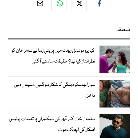
متعلقہ
کیا پروموشنل ایونٹ میں پریتی زنٹا نے عامر خان کو
نظر انداز کیا تھا؟ حقیقت سامنے آگئی
سوارا بھاسکر ڈینگی کا شکار ہوگئیں، اسپتال میں
داخل
سلمان خان کے گھر کی سیکیورٹی پر تعینات پولیس
اہلکار کی اچانک موت