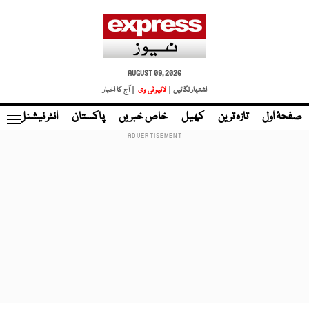
AUGUST 09, 2026
اشتہار لگائیں |
لائیو ٹی وی
| آج کا اخبار
صفحۂ اول
تازہ ترین
کھیل
خاص خبریں
پاکستان
انٹر نیشنل
ٹا