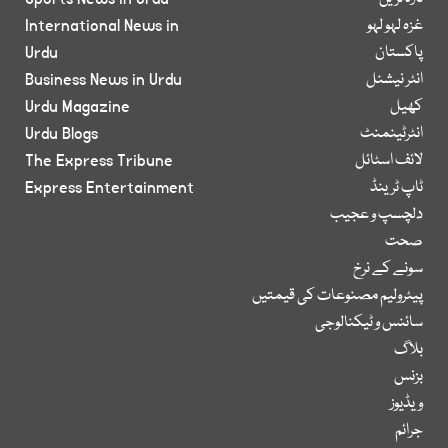
غزہ لہو لہو
International News in
پاکستان
Urdu
انٹر نیشنل
Business News in Urdu
کھیل
Urdu Magazine
انٹرٹینمنٹ
Urdu Blogs
لائف اسٹائل
The Express Tribune
ٹاپ ٹرینڈ
Express Entertainment
دلچسپ و عجیب
صحت
سونے کے نرخ
پیٹرولیم مصنوعات کی قیمتیں
سائنس و ٹیکنالوجی
بلاگ
بزنس
ویڈیوز
جرائم