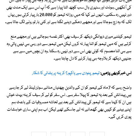
میں بات کرتے ہوئے کہا تیموراتناخوبصورت ہے کہ اس پر بلا وجہ ہی پیار آتا ہے، اس
کی آنکھیں ،ہونٹ اور سنہری بال سب کچھ اتنا پیارا ہے کہ آپ اس سے ایک منٹ بھی
دور نہیں رہ سکتے۔ انہوں نے کہا کہ میں روزانہ تیمور کو 20،000 بار پیار کرتی ہوں یہاں
تک کہ وہ زچ ہوجاتا ہے اور مجھے دھکے دینے لگتا ہے اور کئی بار تو رونے لگ جاتا ہے۔
تیمور کیلئے میری دیوانگی دیکھ کر سیف بھی اکثر غصہ ہوجاتے ہیں اور مجھے منع
کرتے ہیں کہ میں تیمور کو اتنا پیار نہ کروں لیکن میں تیمور سے دور رہی ہی نہیں پاتی وہ
ہے ہی اتنا معصوم کہ کوئی بھی اس سے دور نہیں رہ سکتا ،وہ ان بچوں میں سے ہے
جنہیں دیکھ کر بلاوجہ ہی پیار کرنے کا دل چاہتا ہے۔
اس خبرکوبھی پڑھیں:
تیمورپٹودی ہے یاکپور؟ کرینہ پریشانی کا شکار
واضح رہے کہ 7 ماہ کے تیمور کو ان کے والدین چھٹیاں منانے سوئزرلینڈ لے کر جارہے
ہیں پیدائش کے بعد یہ تیمور کا پہلا سفر ہے ، اس سفر کو لے کر سیف کرینہ بہت خوش
ہیں ان کا کہنا ہے کہ تیمور کی پیدائش کے بعد بے تحاشہ مصروفیات کے باعث ہم
اپنے بیٹے کو کہیں بھی گھمانے نہ لے جاسکے تھے لیکن اب ہم اپنی ساری خواہشات
پوری کریں گے۔