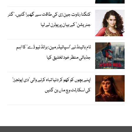
کنگنا رناوت جین زی کی طاقت سے گھبرا گئیں، ’گٹر
جنریشن‘ کے بیان پر یوٹرن لے لیا
ٹام ہالینڈ نے ’اسپائیڈر مین: برانڈ نیو ڈے‘ کا اہم
جذباتی منظر خود تخلیق کیا
اپنے بچوں کو کھو کر دنیا تباہ کرنے والی ’دی ایونجرز‘
کی اسکارلٹ وچ ماں بن گئیں