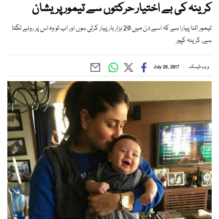
کرینہ کی بے اختیار حرکتوں سے تیمور پریشان
تیمور اتنا پیارا ہے کہ اسے دن میں 20 ہزار بار پیار کرتی ہوں اور اب تو وہ اس پر رونے لگتا
ہے، کرینہ کپور
ویب ڈیسک
July 26, 2017