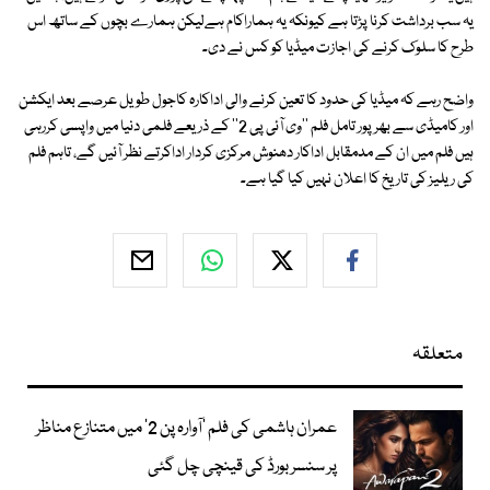
یہ سب برداشت کرنا پڑتا ہے کیونکہ یہ ہماراکام ہےلیکن ہمارے بچوں کے ساتھ اس
طرح کا سلوک کرنے کی اجازت میڈیا کو کس نے دی۔
واضح رہے کہ میڈیا کی حدود کا تعین کرنے والی اداکارہ کاجول طویل عرصے بعد ایکشن
اور کامیڈی سے بھرپور تامل فلم ''وی آئی پی 2'' کے ذریعے فلمی دنیا میں واپسی کررہی
ہیں فلم میں ان کے مدمقابل اداکار دھنوش مرکزی کردار اداکرتے نظر آئیں گے، تاہم فلم
کی ریلیز کی تاریخ کا اعلان نہیں کیا گیا ہے۔
متعلقہ
عمران ہاشمی کی فلم ’آوارہ پن 2‘ میں متنازع مناظر
پر سنسر بورڈ کی قینچی چل گئی