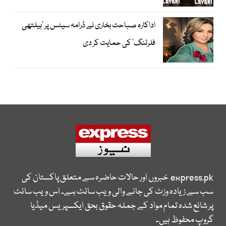
اداکارہ صباحت بخاری نے ڈرامہ سیٹس پر ’ہیلتھی
فلرٹنگ‘ کی حمایت کر دی
express.pk
خبروں اور حالات حاضرہ سے متعلق پاکستان کی
سب سے زیادہ وزٹ کی جانے والی ویب سائٹ ہے۔ اس ویب سائٹ
پر شائع شدہ تمام مواد کے جملہ حقوق بحق ایکسپریس میڈیا
گروپ محفوظ ہیں۔