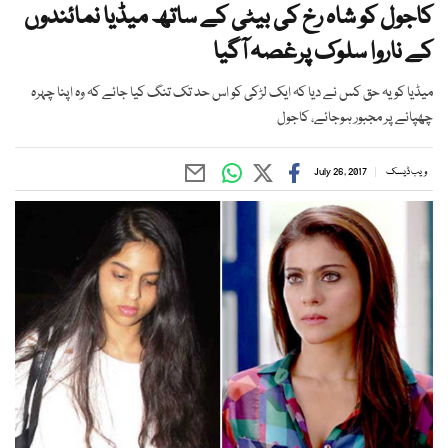
کاجول کو شاہ رخ کی بیٹی کے ساتھ میڈیا نمائندوں
کے ناروا سلوک پرغصہ آگیا
میڈیا کو یہ حق کس نے دیا کہ ایک لڑکی کو اس حد تک تنگ کیا جائے کہ وہ اپنا چہرہ
چھپانے پر مجبور ہوجائے، کاجول
ویب ڈیسک
July 26, 2017