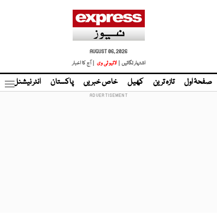
AUGUST 06, 2026
اشتہار لگائیں |
لائیو ٹی وی
| آج کا اخبار
صفحۂ اول
تازہ ترین
کھیل
خاص خبریں
پاکستان
انٹر نیشنل
ٹا