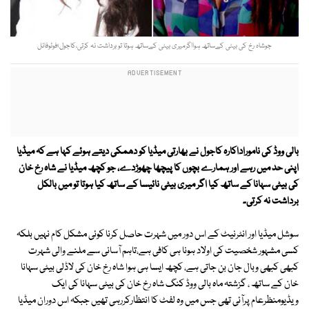
جوشاہ رخ کی بیٹی کےساتھ ہوااگرمیری بیٹی کےساتھ ہوتا تو برداشت نہ کرتی،کاجول؛فوٹوفائل
بالی ووڈ کی ناموراداکارہ کاجول نے بھارتی میڈیا کو دھمکی دیتے ہوئے کہا ہے کہ میڈیا
اپنی حد میں رہے اور ہمارے بچوں کا پیچھا چھوڑدے، جو کچھ میڈیا نے شاہ رخ خان
کی بیٹی سہانا کے ساتھ کیا اگر میری بیٹی نائیسا کے ساتھ کیا ہوتا تو میں بالکل
برداشت نہ کرتی۔
سوشل میڈیا اور انٹرنیٹ کے اس دور میں شہرت حاصل کرنا کوئی مشکل کام نہیں بلکہ
کسی مشہور شخصیت کی اولاد ہونا ہی کافی ہے،تاہم آسانی سے ملنے والی شہرت
کبھی کبھی وبال جان بن جاتی ہے، کچھ ایسا ہی ہوا شاہ رخ خان کی لاڈلی بیٹی سہانا
خان کے ساتھ ، گزشتہ ماہ بالی ووڈ کنگ شاہ رخ خان کی بیٹی سہانا کی ایک
ویڈیومنظرعام پرآئی تھی جس میں وہ لفٹ کا انتظارکررہی تھیں جبکہ اس دوران میڈیا