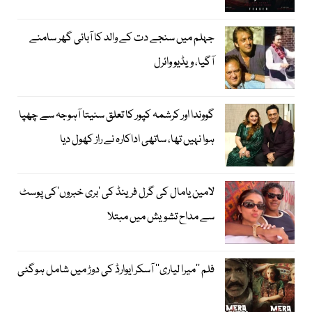
جہلم میں سنجے دت کے والد کا آبائی گھر سامنے
آگیا، ویڈیو وائرل
گووندا اور کرشمہ کپور کا تعلق سنیتا آہوجہ سے چھپا
ہوا نہیں تھا، ساتھی اداکارہ نے راز کھول دیا
لامین یامال کی گرل فرینڈ کی ’بری خبروں‘کی پوسٹ
سے مداح تشویش میں مبتلا
فلم ’’میرا لیاری‘‘ آسکر ایوارڈ کی دوڑ میں شامل ہوگئی