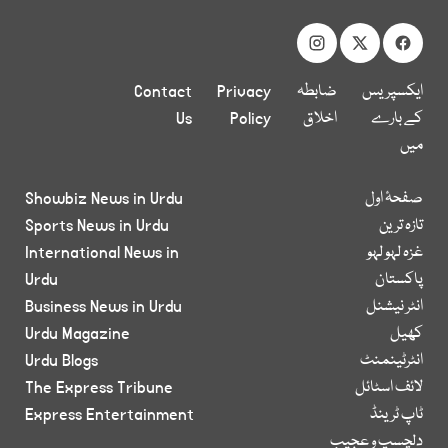
ایکسپریس
ضابطہ
Privacy
Contact
کے بارے
اخلاق
Policy
Us
میں
صفحۂ اول
Showbiz News in Urdu
تازہ ترین
Sports News in Urdu
غزہ لہو لہو
International News in
پاکستان
Urdu
انٹر نیشنل
Business News in Urdu
کھیل
Urdu Magazine
انٹرٹینمنٹ
Urdu Blogs
لائف اسٹائل
The Express Tribune
ٹاپ ٹرینڈ
Express Entertainment
دلچسپ و عجیب