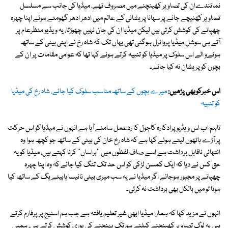
نمائندےان کی تصاویر کھینچنے میں مصروف تھے، میڈیا کی جانب سے مسلسل
تصاویر کھنیچے جانے پر سہانا پریشانی کے عالم میں ادھر ادھر گھومتے ہوئے اپنا چہرہ
چھپانے کی کوشش کرتی ہیں لیکن میڈیا ان کی جان نہیں چھوڑتا، یہ ویڈیو منظرعام پر
آتے ہی سوشل میڈیا پروائرل ہوگئی تھی یہاں تک کہ شاہ رخ نے اپنی بیٹی کے ساتھ
ہونےو الے اس سلوک پر میڈیا کو تنبیہ کرتے ہوئے کہا تھا کہ عوامی مقامات پر ان کے
بچوں کو پریشان نہ کیا جائے۔
اس خبرکوبھی پڑھیں:
میرے بچوں کے ساتھ مناسب سلوک کیا جائے، شاہ رخ کی میڈیا
کو تنبیہ
تاہم اب اس ویڈیو پرادکارہ کاجول کا ردعمل سامنے آیا ہے انہوں نے میڈیا کو اس حرکت
پر آڑے ہاتھوں لیتے ہوئے کہا ہے کہ شاہ رخ خان کی بیٹی کے ساتھ جو کچھ ہوا وہ
انتہائی ناقابل برداشت ہے اسے صاف لفظوں میں ''ہراساں'' کرنا کہتے ہیں، میڈیا کو یہ
حق کس نے دیا کہ ایک کمسن لڑکی کو اس حد تک تنگ کیا جائے کہ وہ اپنا چہرہ
چھپانے پر مجبور ہوجائے اگر میڈیا نے یہ سب میری بیٹی نائیسا یابیٹے یگ کے ساتھ کیا
ہوتا تو میں بالکل بھی برداشت نہ کرتی۔
انہوں نے مزید کہا کہ ہمارا میڈیا ابھی غیر تعلیم یافتہ ہے جب ہم اسٹیج پر پرفارم کرتے
ہیں یہ لوگ تصاویر کھینچنے کیلئے ہم تک پہنچنے کی پوری کوشش کرتے ہیں، ہمیں