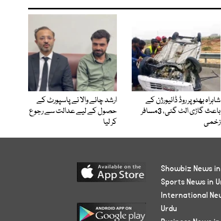
شاہراہ بھٹو پر روڈ ڈائیورژن کے
ارشد چائے والا نے پاسپورٹ کے
باعث گاڑی الٹ گئی، 3مسافر
حصول کے لیے عدالت سے رجوع
زخمی
کر لیا
Showbiz News in
Sports News in U
International Ne
Urdu