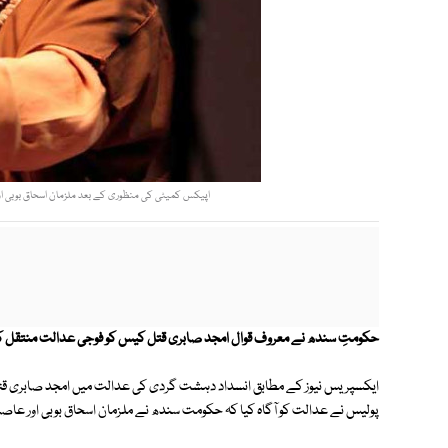
اپیکس کمیٹی کی منظوری کے بعد ملزمان اسحاق بوبی اور
حکومتِ سندھ نے معروف قوال امجد صابری قتل کیس کو فوجی عدالت منتقل 
ایکسپریس نیوز کے مطابق انسداد دہشت گردی کی عدالت میں امجد صابری قت
پولیس نے عدالت کو آگاہ کیا کہ حکومت سندھ نے ملزمان اسحاق بوبی اور عاص