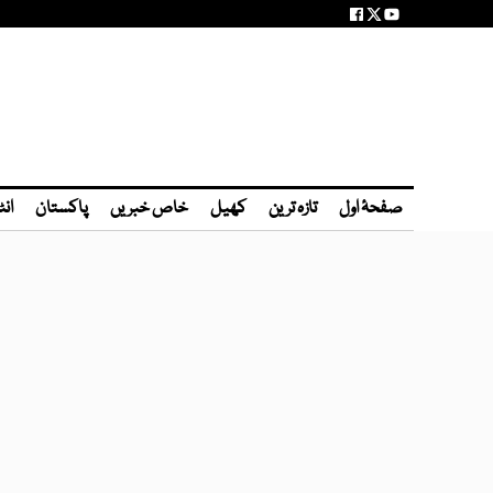
صفحۂ اول
تازہ ترین
کھیل
خاص خبریں
پاکستان
انٹ