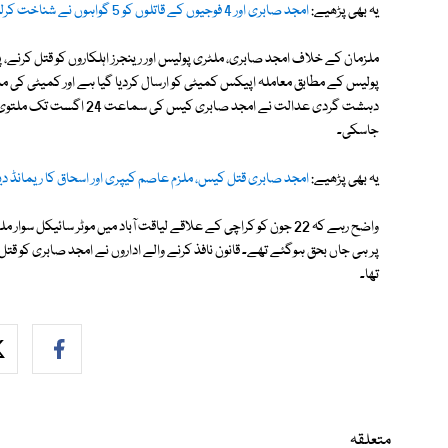
یہ بھی پڑھیے:
امجد صابری اور 4 فوجیوں کے قاتلوں کو 5 گواہوں نے شناخت کرلیا
پولیس کے مطابق معاملہ اپیکس کمیٹی کو ارسال کردیا گیا ہے اور کمیٹی کی 
دہشت گردی عدالت نے امجد ص
جاسکی۔
یہ بھی پڑھیے:
امجد صابری قتل کیس، ملزم عاصم کیپری اور اسحاق کا ریمانڈ دید
واضح رہے کہ 22 جون کو کراچی کے علاقے لیاقت آباد میں موٹر سائی
پر ہی جاں بحق ہوگئے تھے۔ قانون نافذ کرنے والے اداروں نے امجد صابری کو قتل ک
تھا۔
متعلقہ