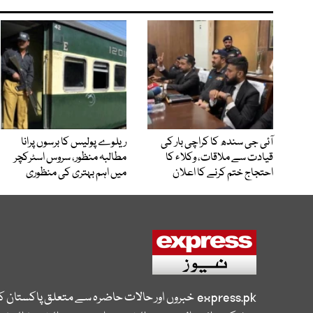
آئی جی سندھ کا کراچی بار کی
ریلوے پولیس کا برسوں پرانا
قیادت سے ملاقات، وکلاء کا
مطالبہ منظور، سروس اسٹرکچر
احتجاج ختم کرنے کا اعلان
میں اہم بہتری کی منظوری
express.pk
خبروں اور حالات حاضرہ سے متعلق پاکستان 