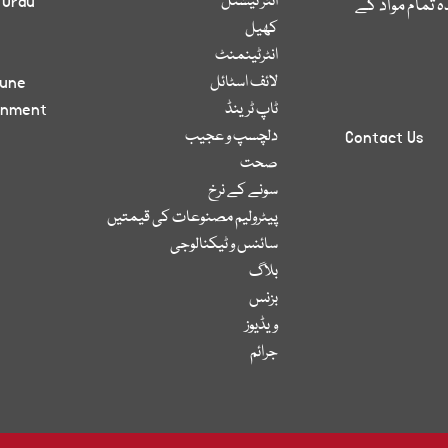
انٹر نیشنل
 Urdu
 تمام مواد کے
کھیل
انٹرٹینمنٹ
لائف اسٹائل
bune
ٹاپ ٹرینڈ
inment
دلچسپ و عجیب
Contact Us
صحت
سونے کے نرخ
پیٹرولیم مصنوعات کی قیمتیں
سائنس و ٹیکنالوجی
بلاگ
بزنس
ویڈیوز
جرائم