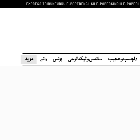
EXPRESS TRIBUNE
URDU E-PAPER
ENGLISH E-PAPER
SINDHI E-PAPER
L
دلچسپ و عجیب
سائنس و ٹیکنالوجی
بزنس
رائے
مزید