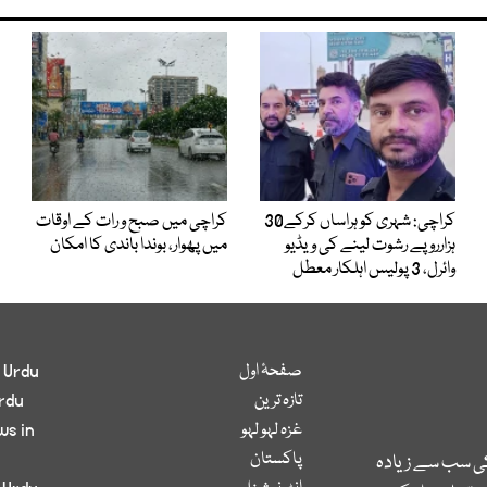
کراچی: شہری کو ہراساں کرکے30
کراچی میں صبح و رات کے اوقات
ہزارروپے رشوت لینے کی ویڈیو
میں پھوار، بوندا باندی کا امکان
وائرل، 3 پولیس اہلکار معطل
صفحۂ اول
 Urdu
تازہ ترین
rdu
غزہ لہو لہو
ws in
پاکستان
کی سب سے زیادہ