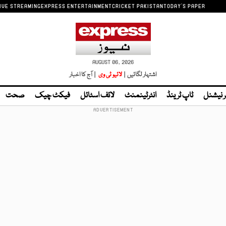
IVE STREAMING
EXPRESS ENTERTAINMENT
CRICKET PAKISTAN
TODAY'S PAPER
AUGUST 06, 2026
اشتہار لگائیں |
لائیو ٹی وی
| آج کا اخبار
ر نیشنل
ٹاپ ٹرینڈ
انٹرٹینمنٹ
لائف اسٹائل
فیکٹ چیک
صحت