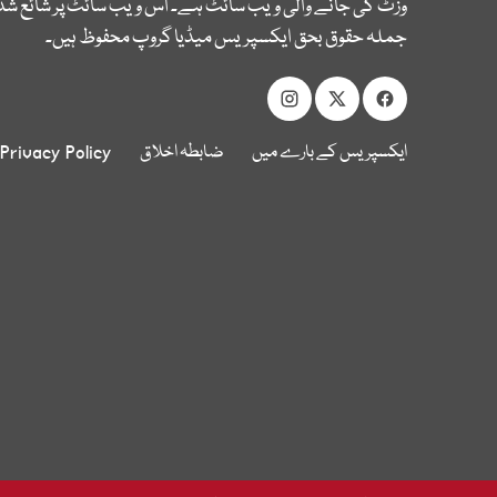
وزٹ کی جانے والی ویب سائٹ ہے۔ اس ویب سائٹ پر شائع شدہ
جملہ حقوق بحق ایکسپریس میڈیا گروپ محفوظ ہیں۔
ایکسپریس کے بارے میں
ضابطہ اخلاق
Privacy Policy