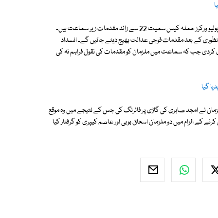
ملزمان کے خلاف امجد صابری، ملٹری پولیس اور رینجرز اہلکاروں کو قتل کرنے، پولیو ورکرز حملہ کیس سمیت 22 سے زائد مقدمات زیر سماعت ہیں۔
منظوری کے بعد مقدمات فوجی عدالت بھیج دیئے جائیں گے۔ انسداد
ابری کیس کی سماعت 24 اگست تک ملتوی کردی جب کہ سماعت میں ملزمان کو مقدمات کی نقول فراہم نہ کی
یا گیا
کل سوار ملزمان نے امجد صابری کی گاڑی پر فائرنگ کی جس کے نتیجے میں وہ موقع
رنے کے الزام میں دو ملزمان اسحاق بوبی اور عاصم کیپری کو گرفتار کیا