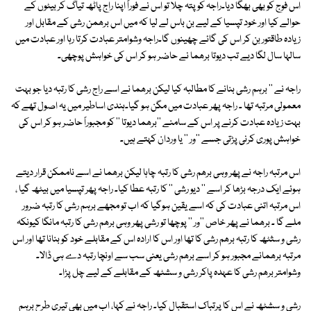
اس فوج کو بھی بھگا دیا۔راجہ کو پتہ چلا تو اس نے فوراً اپنا راج پاٹھ تیاگ کر بیٹوں کے
حوالے کیا اور خود تپسیا کے لیے بن باس لے لیا کہ میں اس برھمن رشی کے مقابل اور
زیادہ طاقتور بن کر اس کی گائے چھینوں گا۔راجہ وشوامتر عبادت کرتا رہا اور عبادت میں
سالہا سال لگا دیے تب دیوتا برھما نے حاضر ہو کر اس کی خواہش پوچھی۔
راجہ نے '' برہم رشی بنانے کا مطالبہ کیا لیکن برھما نے اسے راج رشی کا رتبہ دیا جو بہت
معمولی مرتبہ تھا ۔ راجہ پھر عبادت میں مگن ہو گیا۔ہندی اساطیر میں یہ اصول تھے کہ
بہت زیادہ عبادت کرنے پر اس کے سامنے ''برھما دیوتا '' کو مجبوراً حاضر ہو کر اس کی
خواہش پوری کرنی پڑتی جسے ''ور '' یا وردان کہتے ہیں۔
اس مرتبہ راجہ نے پھر وہی برھم رشی کا رتبہ چاہا لیکن برھما نے اسے ناممکن قرار دیتے
ہوئے ایک درجہ بڑھا کر اسے '' دیو رشی '' کا رتبہ عطا کیا۔ راجہ پھر تپسیا میں بیٹھ گیا ،
اس مرتبہ اتنی عبادت کی کہ اسے یقین ہوگیا کہ اب تو مجھے برہم رشی کا رتبہ ضرور
ملے گا ۔ برھما نے پھر خاص ''ور '' پوچھا تو رشی پھر وہی برھم رشی کا رتبہ مانگا کیونکہ
رشی و سثٹھ کا رتبہ برھم رشی کا تھا اور اس کا ارادہ اس کے مقابلے خود کو بنانا تھا اور اس
مرتبہ برھمانے مجبور ہو کر اسے برھم رشی یعنی سب سے اونچا رتبہ دے ہی ڈالا۔
وشوامتر برھم رشی کا عہدہ پاکر رشی و سشٹھ کے مقابلے کے لیے چل پڑا۔
رشی و سشٹھ نے اس کا پرتباک استقبال کیا۔ راجہ نے کہا، اب میں بھی تیری طرح برہم