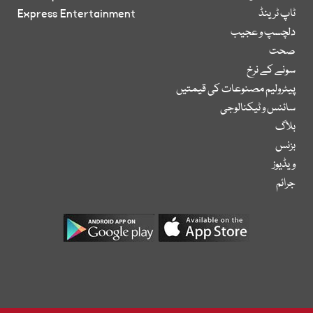
ٹاپ ٹرینڈ
Express Entertainment
دلچسپ و عجیب
صحت
سونے کے نرخ
پیٹرولیم مصنوعات کی قیمتیں
سائنس و ٹیکنالوجی
بلاگ
بزنس
ویڈیوز
جرائم