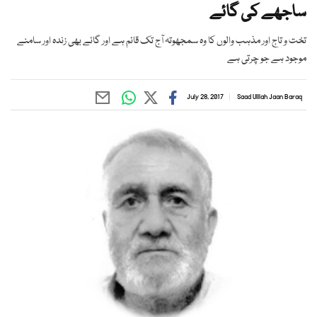
ساجھے کی گائے
تخت و تاج اور مذہب والوں کا وہ سمجھوتہ آج تک قائم ہے اور گائے بھی زندہ اور سامنے
موجود ہے جو چرتی ہے
July 28, 2017
Saad Ulllah Jaan Baraq