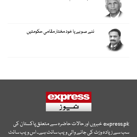
نئے صوبے یا خود مختار مقامی حکومتیں
express.pk
خبروں اور حالات حاضرہ سے متعلق پاکستان کی
سب سے زیادہ وزٹ کی جانے والی ویب سائٹ ہے۔ اس ویب سائٹ