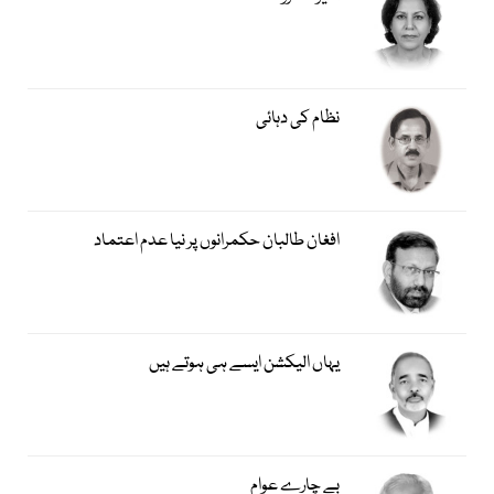
نظام کی دہائی
افغان طالبان حکمرانوں پر نیا عدم اعتماد
یہاں الیکشن ایسے ہی ہوتے ہیں
بے چارے عوام