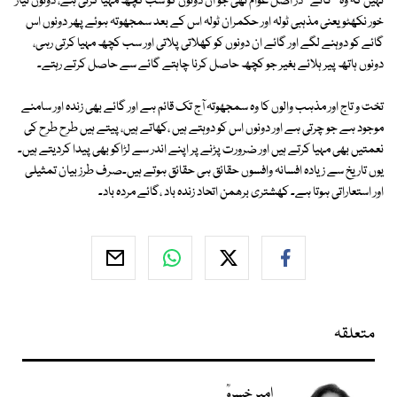
نہیں کہ وہ ''گائے ''در اصل عوام تھی جو ان دونوں کو سب کچھ مہیا کرتی ہے، دونوں تیار
خور نکھٹویعنی مذہبی ٹولہ اور حکمران ٹولہ اس کے بعد سمجھوتہ ہوئے پھر دونوں اس
گائے کو دوہنے لگے اور گائے ان دونوں کو کھلاتی پلاتی اور سب کچھ مہیا کرتی رہی،
دونوں ہاتھ پیر ہلائے بغیر جو کچھ حاصل کرنا چاہتے گائے سے حاصل کرتے رہتے۔
تخت و تاج اور مذہب والوں کا وہ سمجھوتہ آج تک قائم ہے اور گائے بھی زندہ اور سامنے
موجود ہے جو چرتی ہے اور دونوں اس کو دوہتے ہیں ،کھاتے ہیں، پیتے ہیں طرح طرح کی
نعمتیں بھی مہیا کرتے ہیں اور ضرورت پڑنے پر اپنے اندر سے لڑاکو بھی پیدا کردیتے ہیں۔
یوں تاریخ سے زیادہ افسانہ وافسوں حقائق ہی حقائق ہوتے ہیں۔صرف طرز بیان تمثیلی
اور استعاراتی ہوتا ہے۔ کھشتری برھمن اتحاد زندہ باد ،گائے مردہ باد۔
متعلقہ
امیر خسروؒ