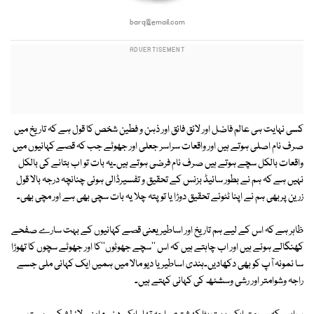
barq@email.com
کسی نہایت ہی عالم فاضل اور لائق فائق اور ذہن و فطین شخص کا قول ہے کہ تاریخ میں
صرف نام اصلی ہوتے ہیں اور واقعات سراسر جعلی اور جھوٹے جب کہ قصے کہانیوں میں
واقعات بالکل سچے ہوتے ہیں صرف نام فرضی ہوتے ہیں۔یہ بات تو اب بتانے کی بالکل
نہیں ہے کہ ہم نے بطور سائیڈ بزنس کے تحقیق و تفسیرڈالی ہوئی چنانچہ درجہ بالا قول
زرین پربھی ہم نے اپنا ٹٹوئے تحقیق دوڑا یا تو پتہ چلا یہ بات سچی بھی ہے اور مچی بھی۔
ظاہر ہے کہ اس کے لیے ہم تاریخ اور اساطیر یعنی قصے کہانیوں کے بہت سارے صفحے
کھنگالے ہوئے ہیں اور اب چاہتے ہیں کہ اس ''سچے جھوٹوں''کا اور جھوٹے سچوں کا تھوڑا
سا نمونہ آپ کو بھی دکھادیں۔ہندی اساطیر یا دیو مالا میں ہمیں ایک کہانی ملی جسے
راجہ وشوامتر اور رشی وسشٹھ کی کہانی کہتے ہیں۔