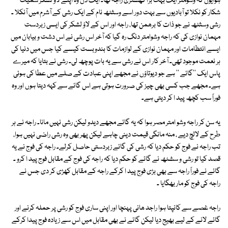
ہوایوں کہ وسومتر ایک بہت بڑا کھشتری راجہ تھا۔ ایک دن وہ اپنے لاؤ لشکر سمیت
شکار کو نکلا تو آبادیوں سے بہت دور اسے وسثٹھ نام کے ایک رشی کے آشرم میں آنکلا ۔
رشی وسثٹھ نے جو ذات کا برھمن تھا، راجہ اور اس کے لاؤ لشکر کی ایسی زبردست
مہمان نوازی کی کہ راجہ وشوامتر دنگ رہ گیا کہ آخر اس رشی نے اس دشت و بیابان میں
ایسے انتظامات اور مہمان نوازی کے لوازمات کا بندوبست کیسے کیا جس میں دنیا کی
ہر نعمت موجود تھی۔ آخر کار اس نے رشی سے یہ بات پوچھ لی۔ رشی نے بتایا کہ میرے
پاس ایک ''گائے '' ہے جو دیوتاؤں نے مجھے اپنی عبادت کے صلے میں عطا کی ہوئی
ہے۔ مجھے جب کسی بھی چیز کی صرورت ہوتی ہے اس گائے سے کہہ دیتا ہوں اور وہ
فوراً سب کچھ پید ا کر دیتی ہے۔
یہ سن کر راجہ وشو امتر مصر ہوا کہ یہ گائے مجھے دیدو لیکن رشی نہیں مانا۔ راجہ نے ہر
طرح کے لالچ دیے ، منہ مانگی قیمت دینی چاہے لیکن پھر بھی وہ رشی راضی نہیں ہوا،
تب راجہ نے فوج کو حکم دیا کہ رشی کی گائے زبردستی حاصل کرلے۔ راجہ کی فوج نے یہ
قصد کیا تو رشی و سشٹھ نے گائے کو حکم دیا کہ راجہ کی فوج کے مقابل فوج پید ا کرو ۔
گائے نے فوراً راجہ سے بھی بڑی فوج پید ا کرکے راجہ کے مقابل کھڑی کر دی جس نے
راجہ کی فوج کو مار بھگایا ۔
راجہ غصے سے کانپتا ہوا راجد ھانی پہنچا اور اپنی ساری فوج کو رشی پر حملہ کرنے اور
گائے لانے کے لیے بھیج دیا لیکن گائے نے بھی مقابل میں اس سے زیادہ فوج پیدا کرکے