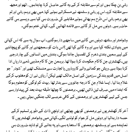
رشی بن چکا ہوں اور تم سے مقابلہ کر کے وہ گائے حاصل کرنا چاہتاہوں ، اٹھو اور مجھ
سے مقابلہ کرو۔ اس پر رشی و سشٹھ نے مسکراتے ہوئے کہا، میں بھی برہم رشی اور تم
بھی برھم رشی اس طرح ہم بھائی ہوئے مقابلے کی ضرورت ہی کیا ہے، ویسے ہی گائے
حاضر ہے ، دونوں ہی مل کر گائے سے فائدہ اٹھائیں گے۔ کہانی ختم ہوگئی۔
وشوامتر اور سثٹھ دونوں ہی گائے میں ساجھے دار ہوگئے۔ اب سوال یہ ہے کہ اس کہانی
میں بنیادی نکتہ کیا ہے اور و ہ گائے کیا تھی ؟اس بات کو سمجھنے اور گائے کو پہچاننے
کے لیے ہمیں ہندی دھرم کی تفصیل جاننا ہوگی۔ ہندؤں میں انسانوں کے چار درجے
ہیں۔کھشتری جن کاکام حکومت کرنا ہوتا تھا، برہمن جن کا کام مذہبی ذمے داریاں ادا
کرنا ہوتا ہے، ویش جو کمانے والے کاروباروں یا تجارت سے منسلک تھے اور ''شودر '' جو
اصل میں قدیم ہندکی سرزمین کے اصل مالک تھے لیکن آریاؤں نے ان کو مغلوب کرکے
غلام بنا لیا ، ایسا غلام جن کا درجہ جانوروں سے بدتر تھا ، بہت کم لوگوں کو معلوم ہوگا
کہ ابتداء میں صرف تین ذاتیں تھیں۔ برھمنوں کا چوتھا طبقہ بہت بعد کی پیداوار ہے
جس کے لیے کھشتریوں اور برھمنوں کے کافی عرصے تک جنگیں ہوتی رہیں ۔
آخر کار کھشتریوں نے برھمنوں کو بھی چوتھی اور اونچی ذات کے طور پر تسلیم کرکے
حصہ دار بنالیا اور دونوں مل کر عوام کو لوٹنے لگے۔کہانی میں وشوامتر کھشتریوں کا
نمایندہ ہے اور وسشٹھ برھمنوں کا استعارہ ہے۔اور یہ بتانے کی تو شاید ضرورت ہی