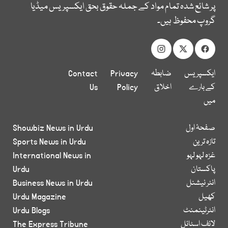
پر شائع شدہ تمام مواد کے جملہ حقوق بحق ایکسپریس میڈیا
گروپ محفوظ ہیں۔
ایکسپریس
ضابطہ
Privacy
Contact
کے بارے
اخلاق
Policy
Us
میں
صفحۂ اول
Showbiz News in Urdu
تازہ ترین
Sports News in Urdu
غزہ لہو لہو
International News in
پاکستان
Urdu
انٹر نیشنل
Business News in Urdu
کھیل
Urdu Magazine
انٹرٹینمنٹ
Urdu Blogs
لائف اسٹائل
The Express Tribune