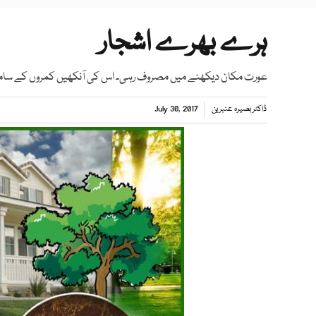
ہرے بھرے اشجار
عورت مکان دیکھنے میں مصروف رہی۔ اس کی آنکھیں کمروں کے سام
ڈاکٹر بصیرہ عنبرین
July 30, 2017