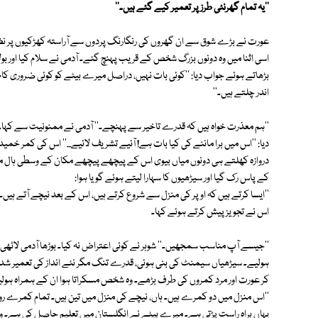
''یہ تمام گھرنئی طرز پر تعمیر کیے گئے ہیں۔''
عورت نے بڑے شوق سے ان گھروں کی رنگارنگ پردوں سے آراستہ کھڑکیوں پر نظر دوڑ
اسی اثنا میں وہ دونوں بزرگ شخص کے قریب پہنچ گئے۔ آدمی نے سلام کیا اور 
بڑھاتے ہوئے جواب دیا: ''کوئی بات نہیں، دراصل میرے بیٹے کو کوئی ضروری کام 
اندر چلتے ہیں۔''
''ہم معذرت خواہ ہیں کہ قدرے تاخیر سے پہنچے۔'' آدمی نے ممنونیت سے کہا۔ 
دیا: ''اس میں برا ماننے کی کیا بات ہے! آئیے تشریف لائیے...'' اس کی کمر خم
دروازہ کھلتے ہی دونوں میاں بیوی اس کے پیچھے پیچھے مکان کے وسطی ہال
کے پاس رک گیا اور سیڑھیوں کا سہارا لیتے ہوئے گویا ہوا:
''ایسا کرتے ہیں کہ اوپر کی منزل سے شروع کرتے ہیں، اس کے بعد نیچے آتے ہیں۔ 
اس نے تجویز پیش کرتے ہوئے کہا۔
''جیسے آپ مناسب سمجھیں۔'' شوہر نے کوئی اعتراض نہ کیا۔ بوڑھا آدمی لاٹھ
ہولیے۔ سیڑھیاں سیمنٹ کی بنی ہوئی، قدرے تنگ مگر نئے انداز کی تعمیر شدہ تھی
کر عورت اور مرد کمروں کی طرف بڑھے۔ وہ شخص مسکراتا ہوا ان کے ہمراہ ہولیا ا
''اس منزل میں دو کمرے ہیں۔ ہاں، نیچے کی منزل میں تین ہیں۔ تمام کمرے روش
یہاں براہ راست پڑتی ہے۔ میرے بیٹے نے انگلستان میں تعلیم حاصل کی ہے۔ وہ 