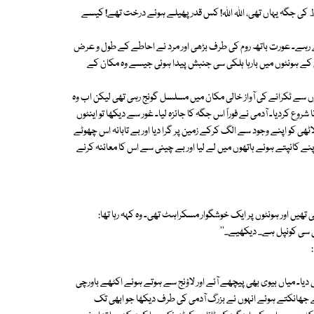
بلوط کی جگہ یہاں تھی، اللہ اللہ! کس قدر پھیلے ہوئے درخت تھے! کیسے
ے رہے۔ عورت باتھ روم کی طرف بڑھی اور مرد نے احاطے کے طول و عرض
س کے ہونٹوں میں بارہا ہلکی سی جنبش پیدا ہوئی جیسے وہ مکان کے
لوں سے ٹکرانے کی آواز خالی مکان میں مسلسل گونج رہی تھی لیکن اب وہ
ع کردیا۔ آدمی نے فوراً اس جگہ کا جائزہ لیا۔ غور سے دیکھا تو اینٹوں
ٹھی کو اپنے وجود سے الگ کرکے زمین پر گرا دیا اور بے تابانہ اس چھوٹے
کانپتے ہوئے ہاتھوں میں لے لیا اور بے چینی سے اس کا معائنہ کرنے
ھیں اور ہونٹوں پر ایک خوشگوار مسکراہٹ تھی۔ وہ کہہ رہا تھا:
ی کونپل ہے... دیکھیے...''
یا۔ میاں بیوی بھی پیچھے آئے اور لاؤنج سے ہوتے ہوئے اکٹھے باورچی
چے جھانکتے ہوئے انہوں نے بزرگ آدمی کی طرف دیکھا جو ابھی تک