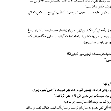
لے پودے بھی کاشت کیے... میرا بیٹا جب انگلستان سے آیا تو اس نے
ٹے مکان بنا ڈالے...''
ے کہیں زیادہ ہے۔'' عورت نے پوچھا: ''کیا آپ کی باغ سے کافی کمائی
 مجھے آمدنی کی فکر نہیں تھی۔ میں تو زیادہ تر مصروف رہنے کے لیے باغ
صل نہیں ہے۔ اسی وقت اس نے تمام درخت گرادیئے۔ ساری جگہ صاف کروا
لچسپی لیتے ہوئے پوچھا:
بڑے حقیقت پسندانہ لہجے میں کہنے لگا:
ے؟''
ا تھا:
شی اور زینتی درخت... پھلوں کے درخت بھی میرے باغ میں تھے۔ چیری،
دا ہوسکتے ہیں۔ میں گل کاری بھی کرتا تھا...''
ر بزرگ نے بڑے اطمینان سے جواب دیا:
آتی تھی۔ میری بیٹیاں اور نواسے نواسیاں آتے تھے، کھاتے تھے اور ساتھ