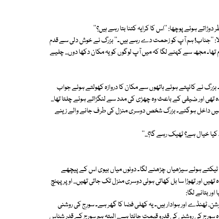
اتے ہوئے پوچھا: ''اس کا کرایہ کتنا بتا رہے ہیں؟''
بولا: ''جناب! ہم آپ کو زحمت دے رہے ہیں۔'' بزرگ نے خوش دلی سے قدم
تھا۔ مجھ سے کہنے لگا کہ میں آپ لوگوں کو یہ مکان دکھا دوں... چلیے
بزرگ نے کانپتے ہوئے ہاتھوں سے مکان کا دروازہ کھولتے ہوئے جواب
یدہ تھی اور ضیفی کے باعث وہ چھڑی کی مدد سے لنگڑاتے ہوئے چلتا تھا...
 میں داخل ہوگئے۔ بزرگ شخص دوسری منزل کی طرف جانے والے زینے
کیا خیال ہے؟ ٹھیک رہے گا؟...''
ی ٹیکتے ہوئے سیڑھیاں چڑھنے لگا۔ دونوں میاں بیوی اس کے پیچھے
ں اور تھوڑا سا بل کھاتی ہوئی دوسری منزل تک جاتی تھیں... اوپر پہنچ
ور بتانے لگا:
ن، ٹھنڈے اور ہوادار ہیں۔ یہ کھلی فضا کا گھر ہے۔ سورج کی روشنی
سورج کی روشنی کی قدرو قیمت جانتا ہے... البتہ ہم سورج کے قدر شناس