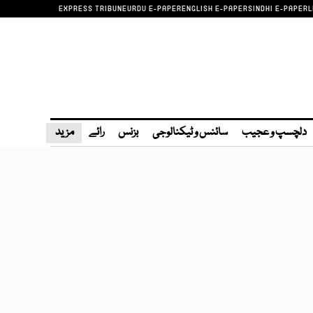
EXPRESS TRIBUNE
URDU E-PAPER
ENGLISH E-PAPER
SINDHI E-PAPER
L
دلچسپ و عجیب
سائنس و ٹیکنالوجی
بزنس
رائے
مزید