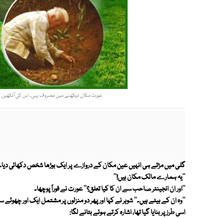
عورت مکان دیکھنے میں مصروف رہی۔ اس کی آنکھیں کم
گلی میں مڑتے ہی انہیں عین مکان کے دروازے پر ایک بوڑھا شخص دکھائی دیا۔ ش
''یہ ہمارے مالک مکان ہیں!''
''اور ان انجینئر صاحب سے ان کا کیا تعلق؟'' عورت نے فوراً پوچھا۔
''وہ ان کے بیٹے ہیں۔'' شوہر نے کہا اور پھر دو منزلوں پر مشتمل ایک اور چھو
اسی طرز پر بنایا گیا تھا، اشارہ کرتے ہوئے بتانے لگا: