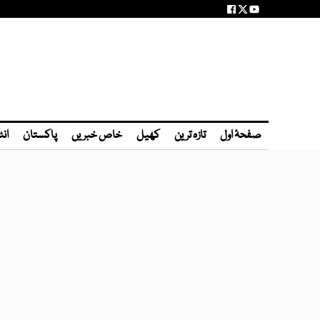
صفحۂ اول
تازہ ترین
کھیل
خاص خبریں
پاکستان
انٹ