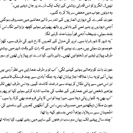
نہیں!... انگریز تو اس قدرتی روشنی کے ایک ایک ذرے پر جان دیتے ہیں۔''
وہ دونوں جواب میں محض سر ہلا کر رہ گئے۔
عورت کمرے کی دیواری الماریوں کے اندر سر ڈالے معائنے میں مصروف ہوگئی۔
آدمی دیواروں پر بنے نمی کے بادلوں پر ہاتھ پھیرتے ہوئے کچھ بڑبڑانے لگا۔ ا
بلند ہوئی۔ ضیعف آدمی فوراً وضاحت کرنے لگا:
''یہ شہر کا شور شرابا ہے... اوپر کی منزل کے کمروں کا رخ شہر کی طرف ہے۔ کھڑ
خوبصورت ہوتی ہیں۔ میرے بیٹے کا تو کہنا ہے کہ رات کے وقت شہر میں روشنی کی
طرف پہاڑی ٹیلے اور ڈھلوانیں تھیں... ہائے ہائے، کیا درے اور پہاڑیاں تھیں اور س
عورت بات کو بڑھاتے ہوئے کہنے لگی: ''اب تو ہر طرف عمارتیں ہی نظر آرہی ہیں۔'
یہاں آئے تو یہ سارا علاقہ اجاڑ بیابان تھا۔ یہ جگہ آبادی سے چند فرسنگ فاصلے پر
اور اس میں سے پانی نکال کر بہت سے درخت کاشت کیے... وہ اس طرف ابھی تک گہ
بوڑھے شخص نے نئی عمارتوں کے عقب کی جانب اشارہ کرتے ہوئے کہا اور پھر بات
''اب بھی یہ کنواں پانی دیتا ہے... میرا بیٹا تو اس کا پانی فروخت بھی کرتا رہا ہے۔''
عورت مکان دیکھنے میں مصروف رہی۔ اس کی آنکھیں کمروں کے سامنے کی خو
اطمینان سے سرہلایا۔ بوڑھا آدمی بدستور کہہ رہا تھا:
''چند سال پہلے تک، یہاں ہم سب درختوں کے سایے میں رہتے تھے۔ کیا زمانہ تھا