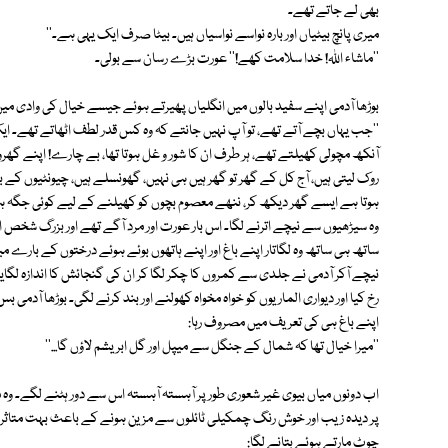
بھی لے جاتے تھے۔
میری پانچ بیٹیاں اور بارہ نواسے نواسیاں ہیں۔ بیٹا صرف ایک یہی ہے۔''
''ماشاء اللہ! خدا سلامت کھے!'' عورت بڑے رسان سے بولی۔
بوڑھا آدمی اپنے سفید بالوں میں انگلیاں پھیرتے ہوئے جیسے خیال کی وادی میں 
''جب یہاں بچے آتے تھے، تو آپ نہیں جانتے کہ وہ کس قدر لطف اٹھاتے تھے
آنکھ مچولی کھیلتے تھے، ہر طرف ان کا شور و غل ہوتا تھا، بے چارے! اپنے گھرو
روک لیتی ہیں، آج کل کے گھر تو گھر ہیں ہی نہیں، گھونسلے ہیں، چیونٹیوں کے ب
ہوتا ہے ایسے گھر دیکھ کر، ننھے معصوم بچوں کو کھیلنے کے لیے کوئی جگہ ہی
وہ سیڑھیوں سے نیچے اترنے لگا۔ اس بار عورت اور مرد آگے تھے اور بزرگ شخص ا
ساتھ ہی ساتھ وہ لگاتار اپنے باغ اور اپنے ہاتھوں بوئے ہوئے درختوں کے بارے میں 
نیچے آکر آدمی نے جلدی سے کمروں کا چکر لگا کر ان کی گنجائش کا اندازہ لگ
رخ کیا اور دیواری الماریوں کو خواہ مخواہ کھولنے اور بند کرنے لگی۔ بوڑھا آد
اپنے باغ ہی کی تعریف میں مصروف رہا:
''میرا خیال تھا کہ شمال کے جنگل سے میپل اور گل ابریشم لاؤں گا...''
اب دونوں میاں بیوی غیر شعوری طور پر آہستہ آہستہ اس سے دور ہٹنے لگے۔ 
پر دیدہ زیب اور خوش رنگ چمکیلی ٹائلوں سے مزین ہونے کے باعث بہت متاثر کن ت
چوٹ مارتے ہوئے بتانے لگا: