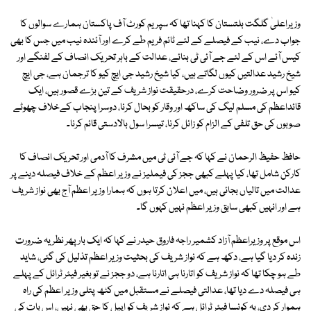
وزیراعلیٰ گلگت بلتستان کا کہنا تھا کہ سپریم کورٹ آف پاکستان ہمارے سوالوں کا
جواب دے، نیب کے فیصلے کے لئے ٹائم فریم طے کرے اور آئندہ نیب میں جس کا بھی
کیس آئے اس کے لئے جے آئی ٹی بنائے، عدالت کے باہر تحریک انصاف کے لفنگے اور
شیخ رشید عدالتیں کیوں لگاتے ہیں، کیا شیخ رشید جی ایچ کیو کا ترجمان ہے، جی ایچ
کیو اس پر ضرور وضاحت کرے، درحقیقت نواز شریف کے تین بڑے قصور ہیں، ایک
قائداعظم کی مسلم لیگ کی ساکھ اور وقار کو بحال کرنا، دوسرا پنجاب کےخلاف چھوٹے
صوبوں کی حق تلفی کے الزام کو زائل کرنا، تیسرا سول بالادستی قائم کرنا۔
حافظ حفیظ الرحمان نے کہا کہ جے آئی ٹی میں مشرف کا آدمی اور تحریک انصاف کا
کارکن شامل تھا، کیا پہلے کبھی ججز کی فیملیز نے وزیر اعظم کے خلاف فیصلہ دینے پر
عدالت میں تالیاں بجائی ہیں، میں اعلان کرتا ہوں کہ ہمارا وزیر اعظم آج بھی نواز شریف
ہے اور انہیں کبھی سابق وزیر اعظم نہیں کہوں گا۔
اس موقع پر وزیراعظم آزاد کشمیر راجہ فاروق حیدر نے کہا کہ ایک بار پھر نظریہ ضرورت
زندہ کر دیا گیا ہے، دکھ ہے کہ نواز شریف کی بحثیت وزیر اعظم تذلیل کی گئی، شاید
طے ہو چکا تھا کہ نواز شریف کو اتارنا ہی اتارنا ہے، دو ججز نے تو بغیر فیئر ٹرائل کے پہلے
ہی فیصلہ دے دیا تھا، عدالتی فیصلے نے مستقبل میں کٹھ پتلی وزیر اعظم کی راہ
ہموار کر دی، یہ کونسا فیئر ٹرائل ہے کہ نواز شریف کو اپیل کا حق بھی نہیں، اس بات کی