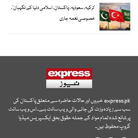
‘ترکیہ، سعودیہ، پاکستان، اسلامی دنیا کے نگہبان’،
خصوصی نغمہ جاری
express.pk
خبروں اور حالات حاضرہ سے متعلق پاکستان کی
سب سے زیادہ وزٹ کی جانے والی ویب سائٹ ہے۔ اس ویب سائٹ
پر شائع شدہ تمام مواد کے جملہ حقوق بحق ایکسپریس میڈیا
گروپ محفوظ ہیں۔