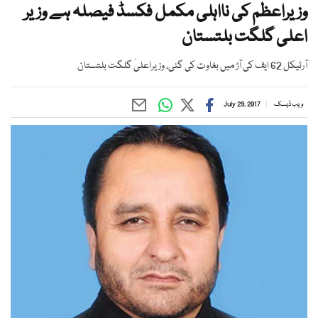
وزیراعظم کی نااہلی مکمل فکسڈ فیصلہ ہے وزیر
اعلی گلگت بلتستان
آرٹیکل 62 ایف کی آڑ میں بغاوت کی گئی، وزیراعلیٰ گلگت بلتستان
ویب ڈیسک
July 29, 2017