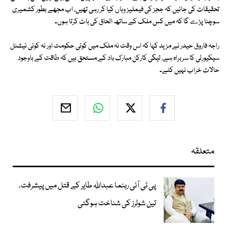
تحقیقات کی جائیں کہ ججز کی فیملیز وہاں کیا کر رہی تھیں، اب مجھے بطور کشمیری
سوچنا پڑے گا کہ میں کس ملک کے ساتھ الحاق کی بات کرتا ہوں۔
راجہ فاروق حیدر نے مزید کہا کہ اس وقت نہ ملک میں کوئی حکومت اور نہ کوئی نیشنل
سیکیورٹی کا سربراہ ہے، لیگی کارکن مبارک باد کے مستحق ہیں کہ طاقت کے باوجود
حالات خراب نہیں کئے۔
متعلقہ
پی ٹی آئی رہنما عبداللہ طایر کے قتل میں پیشرفت،
تین شوٹرز کی شناخت ہوگئی