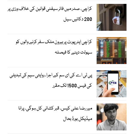
کراچی، صدر میں فائر سیفٹی قوانین کی خلاف ورزی پر
200 دکانیں سیل
کراچی ایئرپورٹ پر بیرون ملک سفر کرنے والوں کو
سہولت دینے کا فیصلہ
پی ٹی اے کی ای سم کے اجرا، روایتی سیم کی تبدیلی
کی فیس 1500 تک مقرر
میر رضا علی کیس، قبر کشائی کل ہوگی، پرانا
میڈیکل بورڈ بحال