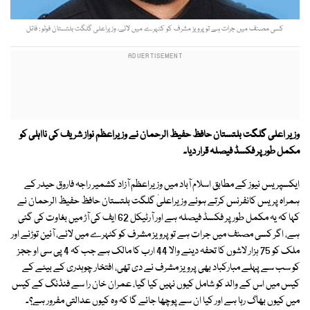
کسی مصنف میں جرات ہے تو پرویز مشرف کو کٹہرے میں لائے، وزیراعلی گلگت بلتستان فوٹو : فائل
وزیر اعلی گلگت بلتستان حافظ حفیظ الرحمان نے وزیراعظم نواز شریف کی نااہلی کو
مکمل طور پر فکسڈ فیصلہ قرار دیا۔
ایکسپریس نیوز کے مطابق اسلام آباد میں وزیراعظم آزاد کشمیر راجہ فاروق حیدر کے
ہمراہ پریس کانفرنس کرتے ہوئے وزیراعلیٰ گلگت بلتستان حافظ حفیظ الرحمان نے
کہا کہ یہ مکمل طور پر فکسڈ فیصلہ ہے اور آرٹیکل 62 ایف کی آڑ میں بغاوت کی گئی
ہے، اگر کسی مصنف میں جرات ہے تو پرویز مشرف کو کٹہرے میں لائے، آئین توڑنے اور
ملک کو 75 ہزار لاشوں کا تحفہ دینے والا 44 ارب کا مالک ہے جب کہ 4 پی سی او ججز
کو سب سے پہلے مبارکباد بھی پرویز مشرف نے دی تھی، افتخار چوہدری کے بیٹے کے
کیس میں اس کے والد کو شامل کیوں نہیں کیا گیا، عمران خان را سے فنڈنگ کے کیس
میں کیوں بھاگ رہا ہے اور کیا ان سے پوچھا جائے گا کہ وہ کیوں عدالتی مفرور ہے؟۔