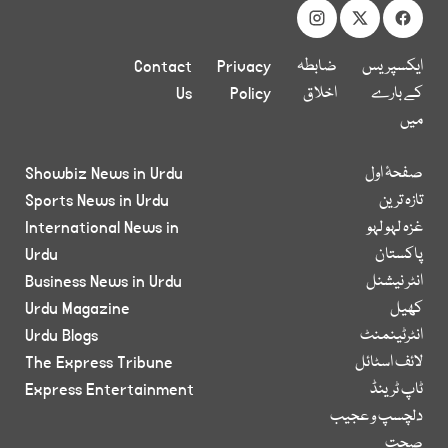
ایکسپریس
ضابطہ
Privacy
Contact
کے بارے
اخلاق
Policy
Us
میں
صفحۂ اول
Showbiz News in Urdu
تازہ ترین
Sports News in Urdu
غزہ لہو لہو
International News in
پاکستان
Urdu
انٹر نیشنل
Business News in Urdu
کھیل
Urdu Magazine
انٹرٹینمنٹ
Urdu Blogs
لائف اسٹائل
The Express Tribune
ٹاپ ٹرینڈ
Express Entertainment
دلچسپ و عجیب
صحت