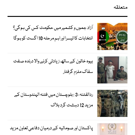
متعلقہ
آزاد جموں و کشمیر میں حکومت کس کی ہوگی؟
انتخابات کا تیسرا اور اہم مرحلہ 10 اگست کو ہوگا
بیوہ خاتون کے ساتھ زیادتی کرنے والا درندہ صفت
سفاک ملزم گرفتار
ردالفتنہ-3 : بلوچستان میں فتنہ الہندوستان کے
مزید 12 دہشت گرد ہلاک
پاکستان اور صومالیہ کے درمیان دفاعی تعاون مزید