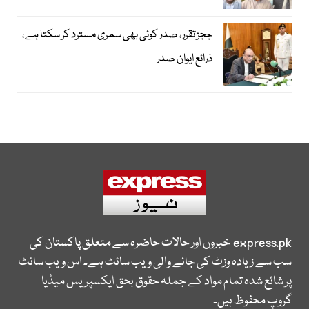
ججز تقرر، صدر کوئی بھی سمری مسترد کر سکتا ہے،
ذرائع ایوان صدر
express.pk
خبروں اور حالات حاضرہ سے متعلق پاکستان کی
سب سے زیادہ وزٹ کی جانے والی ویب سائٹ ہے۔ اس ویب سائٹ
پر شائع شدہ تمام مواد کے جملہ حقوق بحق ایکسپریس میڈیا
گروپ محفوظ ہیں۔