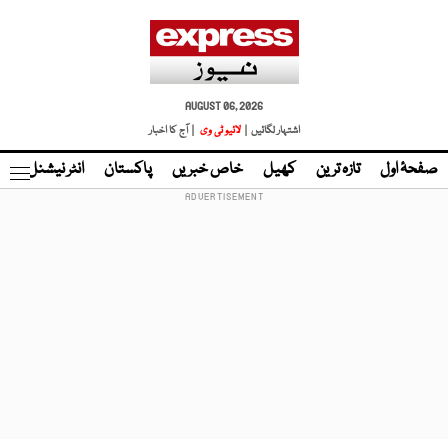
AUGUST 06, 2026
اشتہار لگائیں |
لائیو ٹی وی
| آج کا اخبار
صفحۂ اول
تازہ ترین
کھیل
خاص خبریں
پاکستان
انٹر نیشنل
ٹا