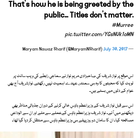
That's how he is being greeted by the
public... Titles don't matter.
#Murree
pic.twitter.com/YGsNVk1oMN
July 30, 2017
— Maryam Nawaz Sharif (@MaryamNSharif)
اس موقع پر نواز شریف کی صاحبزادی مریم نواز نے سماجی رابطے کی ویب سائٹ پر
ٹویٹ کیا کہ محبتوں کا وہ ہی سمندر، عہدے اہمیت نہیں رکھتے، نوازشریف آج بھی
عوام کے دلوں میں بستے ہیں۔
اس سے قبل نواز شریف کے وزیراعظم ہاؤس خالی کرنے کے دوران جذباتی مناظر بھی
دیکھنے میں آئے۔ نواز شریف وزیراعظم ہاؤس کےعملے سے ملے اور ان سے الوداعی
مصافحہ کیا۔ ان کا سامان دو روز پہلے ہی وزیراعظم ہاؤس سے منتقل کر دیا گیا تھا۔