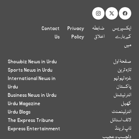
ایکسپریس
ضابطہ
Privacy
Contact
کے بارے
اخلاق
Policy
Us
میں
صفحۂ اول
Showbiz News in Urdu
تازہ ترین
Sports News in Urdu
غزہ لہو لہو
International News in
پاکستان
Urdu
انٹر نیشنل
Business News in Urdu
کھیل
Urdu Magazine
انٹرٹینمنٹ
Urdu Blogs
لائف اسٹائل
The Express Tribune
ٹاپ ٹرینڈ
Express Entertainment
دلچسپ و عجیب