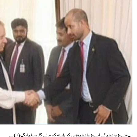
اب نئے وزیراعظم کے لیے وزیراعظم ہاؤس کو آراستہ کیا جائے گا۔ مسلم لیگ (ن) نے