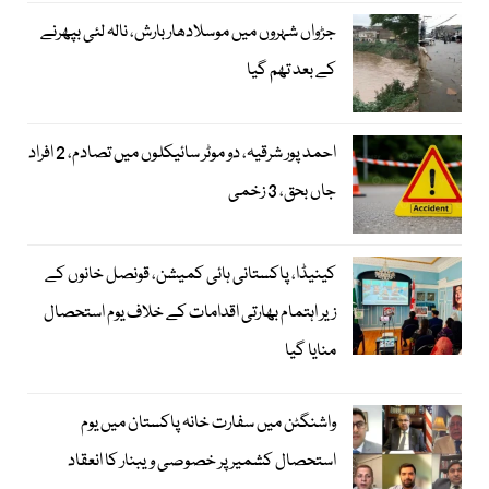
جڑواں شہروں میں موسلادھار بارش، نالہ لئی بپھرنے
کے بعد تھم گیا
احمد پور شرقیہ، دو موٹر سائیکلوں میں تصادم، 2 افراد
جاں بحق، 3 زخمی
کینیڈا، پاکستانی ہائی کمیشن، قونصل خانوں کے
زیر اہتمام بھارتی اقدامات کے خلاف یوم استحصال
منایا گیا
واشنگٹن میں سفارت خانہ پاکستان میں یوم
استحصال کشمیر پر خصوصی ویبنار کا انعقاد