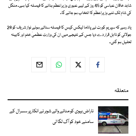
شاہد خاقان عباسی کو 45 روز کے لیے عبوری وزیراعظم بنانے کا فیصلہ کیا ہے۔ منگل
کی شام تک نئے وزیراعظم کا انتخاب ہو جائے گا۔
یاد رہے کہ سپریم کورٹ نے پاناما لیکس کیس کا فیصلہ سناتے ہوئے نواز شریف کو 28
جولائی کو نااہل قرار دے دیا جس کے نتیجے میں ان کی وزارت عظمیٰ ختم اور کابینہ
تحلیل ہو گئی۔
متعلقہ
ناراض بیوی کو منانے والے شوہر نے انکار پر سسرال کے
سامنے خود کو آگ لگا لی