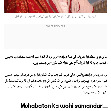
نواز شریف نے گاڑی سے ہابر نکل کر ہاتھ ہلایا اور کارکنوں کے نعروں کا جواب دیا۔ فوٹو: فائل
سابق وزیراعظم نواز شریف کی صاحبزادی مریم نواز کا کہنا ہے کہ عہدے اہمیت نہیں
رکھتے جب کہ نوازشریف آج بھی عوام کے دلوں میں بستے ہیں۔
نواز شریف وزیراعظم ہاؤس خالی کرنے کے بعد بیگم کلثوم نواز، بیٹی مریم اور بیٹے حسین
کے ہمراہ مری پہنچے تو نتھیا گلی میں کارکنوں کی بڑی تعداد نے ان کا پرتپاک استقبال
کیا اور ان کے حق میں نعرے بازی بھی کی جس کا نوازشریف نے گاڑی سے باہر نکل کر
ہاتھ ہلا کر جواب دیا۔
Mohabaton ka wohi samandar.....