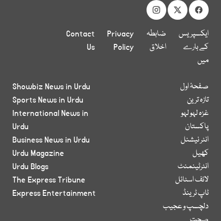
ایکسپریس
ضابطہ
Privacy
Contact
کے بارے
اخلاق
Policy
Us
میں
صفحۂ اول
Showbiz News in Urdu
تازہ ترین
Sports News in Urdu
غزہ لہو لہو
International News in
پاکستان
Urdu
انٹر نیشنل
Business News in Urdu
کھیل
Urdu Magazine
انٹرٹینمنٹ
Urdu Blogs
لائف اسٹائل
The Express Tribune
ٹاپ ٹرینڈ
Express Entertainment
دلچسپ و عجیب
صحت