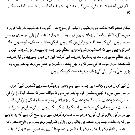
بالاتر تھی کہ نواز شریف کی نااہلی کے بعد شہباز شریف کو کیسے نظر انداز کیا جا سکے
گا۔
لیکن منظر نامہ بدلتے ہی دیکھیں دلیلیں اور سوچ بد ل گئی۔ وہ جو شہباز شریف کی راہ
میں حائل رکاوٹوں گنواتے تھکتے نہیں تھے وہ اب شہباز شریف کو پہلی اور آخری چوائس
بتا رہے ہیں۔ کل کے مخالف آج وکیل بن گئے ہیں۔ لیکن منظر نامہ یک طرفہ نہیں بدلا۔
خبر تو یہ بھی ہے کہ اب شہباز شریف وزیر اعظم نہیں بننا چاہتے۔ اور نواز شریف انھیں
وزیر اعظم بنانے پر بضد ہیں۔ شہباز شریف نے گزشتہ تین دن میں اپنے بھائی نواز شریف
کو متعدد بار درخواست کی ہے کہ وہ ابھی پنجاب کے وزیر اعلیٰ ہی رہنا چاہتے ہیں۔ وہ
وزیر اعلیٰ رہ کر پارٹی کی زیادہ بہتر خدمت کر سکتے ہیں۔
ان کے خیال میں پنجاب میں بہت سے اہم بجلی اور دیگر منصوبے تکمیل کے آخری
مراحل میں ہیں وہ انھیں مکمل کرنا چاہتے ہیں۔ ان کا موقف ہے کہ مسلم لیگ (ن) کی
سیاسی بنیاد پنجاب ہے۔ اگر وہ پنجاب کے وزیر اعلیٰ رہیں تو مسلم لیگ (ن) کی اگلے
انتخابات میں پنجاب کی جیت میں اہم کردار ادا کر سکتے ہیں۔ لیکن میاں نواز شریف
نے بار بار کی جانیوالی ان کی یہ درخواست مسترد کر دی ہے اور واضح کیا ہے کہ وہ چاہتے
ہیں کہ وہ جلد از جلد وزیر اعظم بن جائیں یہی پارٹی کے لیے بہتر ہے۔اس طرح منظر نامہ
اب یہ ہے کہ نواز شریف شہباز شریف کو وزیر اعظم بنا نے پر بضد ہیں۔ اور شہباز شریف