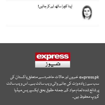
اپنا کچرا ساتھ لے کر جائیں!
express.pk
خبروں اور حالات حاضرہ سے متعلق پاکستان کی
سب سے زیادہ وزٹ کی جانے والی ویب سائٹ ہے۔ اس ویب سائٹ
پر شائع شدہ تمام مواد کے جملہ حقوق بحق ایکسپریس میڈیا
گروپ محفوظ ہیں۔