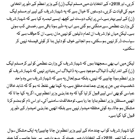
کریں۔ اور 2018ء کے انتخابات میں مسلم لیگ (ن) کے وزیر اعظم کے طور پر انتخابی
مہم کی قیادت کریں۔ دوستوں کا خیال ہے کہ یہ شہباز شریف کے لیے اور مسلم لیگ
(ن) کے لیے بہتر ہے۔اس پر ایک دوست نے کچھ ایسے تبصرہ کیا ہے کہ شہباز شریف
کی وزارت عظمیٰ سے منگنی ہو گئی ہے اب یہ طے ہونا باقی ہے رخصتی کب ہونی
ہے۔ لیکن میاں نواز شریف ان تمام دلیلوں کو نہیں مان رہے۔ ان کا موقف ہے کہ
سیاست ڈر کر نہیں ہو سکتی۔ ہم انجانے خوف کو دلیل بنا کر کوئی فیصلہ نہیں کر
سکتے۔
لیکن میں اب بھی سمجھتا ہوں کہ شہباز شریف کی وزارت عظمیٰ کو لے کر مسلم لیگ
(ن) کے اندر ایک ڈائیلاگ موجود ہے۔ یہ ڈائیلاگ اس بنیادپر نہیں کہ شہباز شریف کو
وزیر اعظم ہونا چاہیے کہ نہیں۔ بلکہ صورتحال یہ ہے کہ شہباز شریف ہی وہ واحد
شخصیت ہیں جن پر پوری جماعت متفق ہے۔ یہ کہنا بھی غلط نہ ہو گا کہ شاہد خاقان
عباسی کو بھی اسی لیے قبول کر لیا گیا کہ وہ عارضی وزیر اعظم ہیں۔ اگر یہ کہا جا تا کہ
انھیں مستقل وزیر اعظم بنایا جا رہا ہے۔ تو مخالفت سامنے آتی۔ اور اس نام کو ہضم کرنا
مشکل ہو جاتا۔ وہ کوئی متفقہ میدوار نہیں ہے بلکہ انھیں عارضی امیدوار کے طور پر
قبول کیا گیا ہے۔
کیا شہباز شریف کو اب چند ماہ کے لیے وزیر اعظم بن جانا چاہیے! یہ ایک مشکل سوال
ہے۔ کیا انھیں 2018ء کے انتخابات میں جیت کی صورت میں ہی بننا چاہیے۔ کیا چند