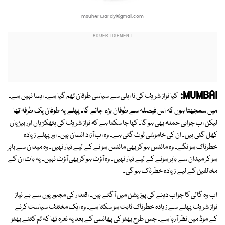
msuherwardy@gmail.com
MUMBAI:
کیا نواز شریف کی نا اہلی سے سیاسی طوفان تھم گیا ہے۔ ایسا نہیں ہے۔
میں سمجھتا ہوں کہ اس فیصلہ سے طوفان بڑھ جائے گا۔ پہلے یہ طوفان یک طرفہ تھا
لیکن اب جوابی حملہ بھی ہو گا۔ کہا جا سکتا ہے کہ نواز شریف کی ہتھکڑیاں اور بیڑیاں
کھل گئی ہیں۔ ان کی خاموشی ٹوٹ گئی ہے۔ وہ اب آزاد انسان ہیں۔ اور پہلے زیادہ
خطرناک ہو نگے۔ وہ مائنس ہو کر بھی مائنس ہو نے کے لیے تیار نہیں۔ وہ میدان سے باہر
ہو کر میدان سے باہر ہونے کے لیے تیار نہیں۔ وہ آؤٹ ہو کر بھی آؤٹ نہیں۔ یہ بات ان کے
مخالفین کے لیے زیادہ خطرناک ہو گی۔
اب وہ گالی کا جواب دینے کی پوزیشن میں آگئے ہیں۔ اقتدار کی مجبوریوں سے بے نیاز
نواز شریف پہلے سے زیادہ خطرناک ثابت ہو سکتا ہے۔ وہ ایک مختلف سیاست کرنے
کے موڈ میں نظر آرہا ہے۔ جس طرح بھٹو کی پھانسی کے بعد یہ نعرہ تھا کہ تم کتنے بھٹو