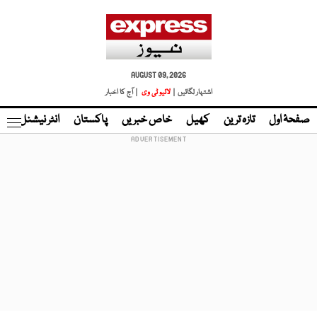
AUGUST 09, 2026
اشتہار لگائیں |
لائیو ٹی وی
| آج کا اخبار
صفحۂ اول
تازہ ترین
کھیل
خاص خبریں
پاکستان
انٹر نیشنل
ٹا