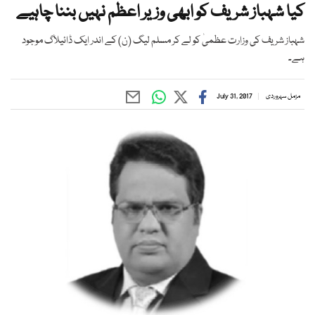
کیا شہباز شریف کو ابھی وزیر اعظم نہیں بننا چاہیے
شہباز شریف کی وزارت عظمیٰ کو لے کر مسلم لیگ (ن) کے اندر ایک ڈائیلاگ موجود
ہے۔
مزمل سہروردی
July 31, 2017