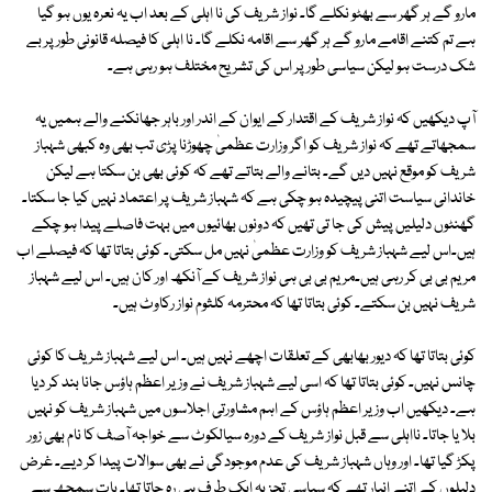
مارو گے ہر گھر سے بھٹو نکلے گا۔ نواز شریف کی نا اہلی کے بعد اب یہ نعرہ یوں ہو گیا
ہے تم کتنے اقامے مارو گے ہر گھر سے اقامہ نکلے گا۔ نا اہلی کا فیصلہ قانونی طور پر بے
شک درست ہو لیکن سیاسی طور پر اس کی تشریح مختلف ہو رہی ہے۔
آپ دیکھیں کہ نواز شریف کے اقتدار کے ایوان کے اندر اور باہر جھانکنے والے ہمیں یہ
سمجھاتے تھے کہ نواز شریف کو اگر وزارت عظمیٰ چھوڑنا پڑی تب بھی وہ کبھی شہباز
شریف کو موقع نہیں دیں گے۔ بتانے والے بتاتے تھے کہ کوئی بھی بن سکتا ہے لیکن
خاندانی سیاست اتنی پیچیدہ ہو چکی ہے کہ شہباز شریف پر اعتماد نہیں کیا جا سکتا۔
گھنٹوں دلیلیں پیش کی جا تی تھیں کہ دونوں بھائیوں میں بہت فاصلے پیدا ہو چکے
ہیں۔اس لیے شہباز شریف کو وزارت عظمیٰ نہیں مل سکتی۔ کوئی بتاتا تھا کہ فیصلے اب
مریم بی بی کر رہی ہیں۔مریم بی بی ہی نواز شریف کے آنکھ اور کان ہیں۔ اس لیے شہباز
شریف نہیں بن سکتے۔ کوئی بتاتا تھا کہ محترمہ کلثوم نواز رکاوٹ ہیں۔
کوئی بتاتا تھا کہ دیور بھابھی کے تعلقات اچھے نہیں ہیں۔ اس لیے شہباز شریف کا کوئی
چانس نہیں۔ کوئی بتاتا تھا کہ اسی لیے شہباز شریف نے وزیر اعظم ہاؤس جانا بند کر دیا
ہے۔ دیکھیں اب وزیر اعظم ہاؤس کے اہم مشاورتی اجلاسوں میں شہباز شریف کو نہیں
بلا یا جاتا۔ نااہلی سے قبل نواز شریف کے دورہ سیالکوٹ سے خواجہ آصف کا نام بھی زور
پکڑ گیا تھا۔ اور وہاں شہباز شریف کی عدم موجودگی نے بھی سوالات پیدا کر دیے۔ غرض
دلیلوں کے اتنے انبار تھے کہ سیاسی تجزیہ ایک طرف ہی رہ جاتا تھا۔ بات سمجھ سے