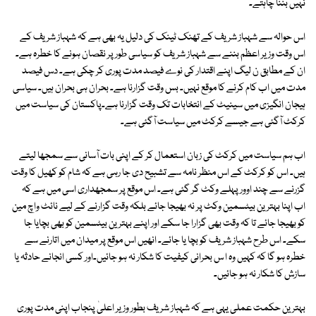
نہیں بننا چاہتے۔
اس حوالہ سے شہباز شریف کے تھنک ٹینک کی دلیل یہ بھی ہے کہ شہباز شریف کے
اس وقت وزیر اعظم بننے سے شہباز شریف کو سیاسی طور پر نقصان ہونے کا خطرہ ہے۔
ان کے مطابق ن لیگ اپنے اقتدار کی نوے فیصد مدت پوری کر چکی ہے۔ دس فیصد
مدت میں اب کام کرنے کا موقع نہیں۔ بس وقت گزارنا ہے۔ بحران ہی بحران ہیں۔ سیاسی
ہیجان انگیزی میں سینیٹ کے انتخابات تک وقت گزارنا ہے۔پاکستان کی سیاست میں
کرکٹ آگئی ہے جیسے کرکٹ میں سیاست آگئی ہے۔
اب ہم سیاست میں کرکٹ کی زبان استعمال کر کے اپنی بات آسانی سے سمجھا لیتے
ہیں۔ اس کو کرکٹ کے اس منظر نامہ سے تشبیح دی جا رہی ہے کہ شام کو کھیل کا وقت
گزرنے سے چند اوور پہلے وکٹ گر گئی ہے۔ اس موقع پر سمجھداری اسی میں ہے کہ
اب اپنا بہترین بیٹسمین وکٹ پر نہ بھیجا جائے بلکہ وقت گزارنے کے لیے نائٹ واچ مین
کو بھیجا جائے تا کہ وقت بھی گزارا جا سکے اور اپنے بہترین بیٹسمین کو بھی بچایا جا
سکے۔ اس طرح شہباز شریف کو بچا یا جائے۔ انھیں اس موقع پر میدان میں اتارنے سے
خطرہ ہو گا کہ کہیں وہ ا س بحرانی کیفیت کا شکار نہ ہو جائیں۔اور کسی انجانے حادثہ یا
سازش کا شکار نہ ہو جائیں۔
بہترین حکمت عملی یہی ہے کہ شہباز شریف بطور وزیر اعلیٰ پنجاب اپنی مدت پوری