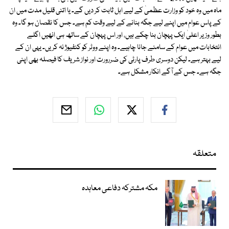
ماہ میں وہ خود کو وزارت عظمیٰ کے لیے اہل ثابت کر دیں گے۔ یا اتنی قلیل مدت میں ان
کے پاس عوام میں اپنے لیے جگہ بنانے کے لیے وقت کم ہے۔ جس کا نقصان ہو گا۔ وہ
بطور وزیر اعلیٰ ایک پہچان بنا چکے ہیں، اور اس پہچان کے ساتھ ہی انھیں اگلے
انتخابات میں عوام کے سامنے جانا چاہیے۔ وہ اپنے ووٹر کو کنفیوژ نہ کریں۔ یہی ان کے
لیے بہتر ہے۔ لیکن دوسری طرف پارٹی کی ضررورت اور نواز شریف کا فیصلہ بھی اپنی
جگہ ہے۔ جس کے آگے انکار مشکل ہے۔
متعلقہ
مکہ مشترکہ دفاعی معاہدہ