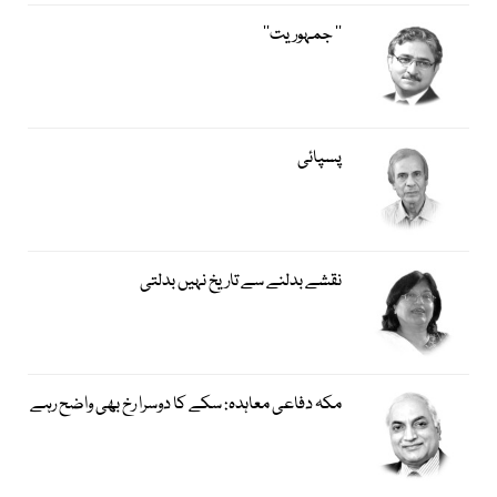
’’ جمہوریت‘‘
پسپائی
نقشے بدلنے سے تاریخ نہیں بدلتی
مکہ دفاعی معاہدہ: سکے کا دوسرا رخ بھی واضح رہے