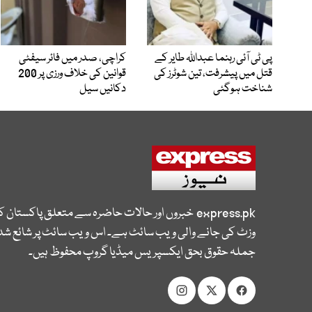
پی ٹی آئی رہنما عبداللہ طایر کے
کراچی، صدر میں فائر سیفٹی
قتل میں پیشرفت، تین شوٹرز کی
قوانین کی خلاف ورزی پر 200
شناخت ہوگئی
دکانیں سیل
express.pk
خبروں اور حالات حاضرہ سے متعلق پاکستان 
وزٹ کی جانے والی ویب سائٹ ہے۔ اس ویب سائٹ پر شائع شدہ
جملہ حقوق بحق ایکسپریس میڈیا گروپ محفوظ ہیں۔