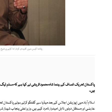
پاناما کیس میں کلیدی کردار ادا کرنے پر شیخ ر
پاکستان تحریک انصاف کے رہنما شاہ محمود قریشی نے کہا ہے کہ مسلم لیگ (
ہیں۔
اسلام آباد میں اپوزیشن اجلاس کے بعد میڈیا سے گفتگو کرتے ہوئے پاکستان 
عارضی اور مستقل دونوں نااہل امیدوار نامزد کیے ہیں، وزیراعلیٰ پنجاب شہباز ش