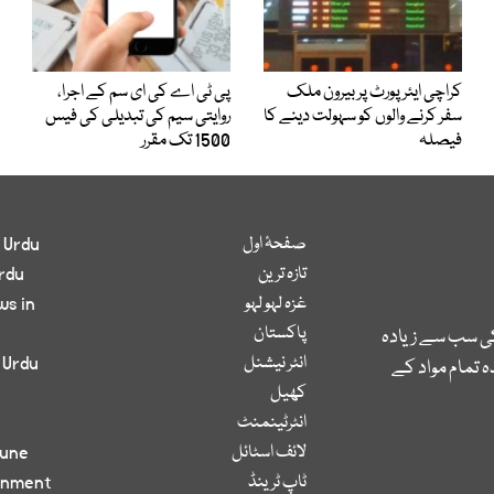
کراچی ایئرپورٹ پر بیرون ملک
پی ٹی اے کی ای سم کے اجرا،
سفر کرنے والوں کو سہولت دینے کا
روایتی سیم کی تبدیلی کی فیس
فیصلہ
1500 تک مقرر
صفحۂ اول
 Urdu
تازہ ترین
rdu
غزہ لہو لہو
ws in
پاکستان
کی سب سے زیادہ
انٹر نیشنل
 Urdu
 تمام مواد کے
کھیل
انٹرٹینمنٹ
لائف اسٹائل
bune
ٹاپ ٹرینڈ
inment