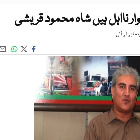
ر نااہل ہیں شاہ محمود قریشی
نما پی ٹی آئی