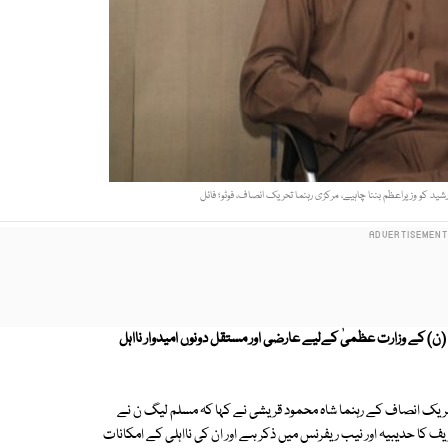
شید کو وزیراعظم بننا چاہیے، مرکزی رہنما تحریک انصاف، فوٹو؛ فائل
ن) کے وزارت عظمیٰ کےلیے عارضی اور مستقل دونوں امیدوار نااہل
تحریک انصاف کے رہنما شاہ محمود قریشی نے کہا کہ مسلم لیگ ن نے
ریف کا حدیبیہ اور نیب ریفرنس میں ذکر ہے اور ان کی نااہلی کے امکانات