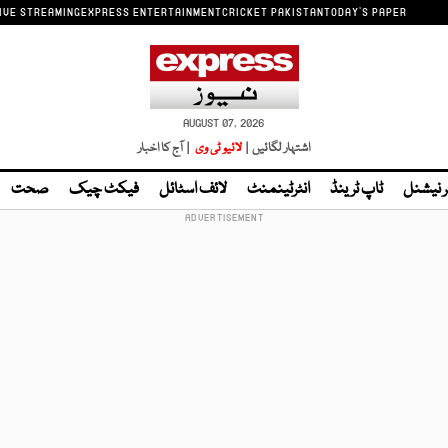
IVE STREAMING
EXPRESS ENTERTAINMENT
CRICKET PAKISTAN
TODAY'S PAPER
AUGUST 07, 2026
اشتہار لگائیں |
لائیو ٹی وی
| آج کا اخبار
ر نیشنل
ٹاپ ٹرینڈ
انٹرٹینمنٹ
لائف اسٹائل
فیکٹ چیک
صحت