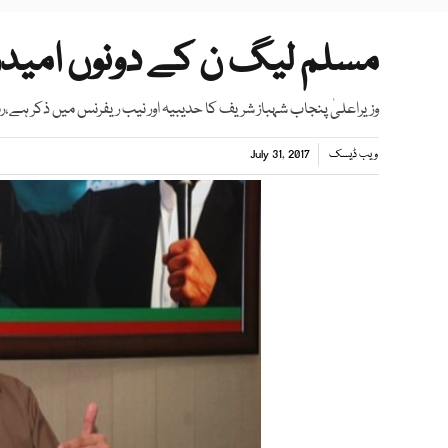
مسلم لیگ ن کے دونوں امیدوا
وزیراعلیٰ پنجاب شہباز شریف کا حدیبیہ اور نیب ریفرنس میں ذکر ہے،رہ
ویب ڈیسک
July 31, 2017