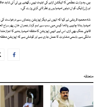
ہیں، وہ وزارت عظمیٰ کا الیکشن لڑنے کی اہلیت نہیں رکھتے، پی ٹی آئی شاہد خ
اور (ن) لیگ کو ان دونوں امیدواروں پر نظر ثانی کرنی پڑے گی۔
شاہ محمود قریشی نے کہا کہ انہوں نے دیگر اپوزیشن رہنماؤں سے درخواست کی ہے 
امیدوار بنانا چاہیے، پاناما کیس میں سب سے اہم کردار عمران خان، پھر سراج ا
قانونی جنگ بھی لڑی، اس لیے انہیں اپوزیشن کا متفقہ امیدوار بننے کا اعزاز مل
مانگی ہے، باہمی مشاورت کا عمل جاری ہے اور کوشش ہے کہ اپوزیشن متفقہ ا
متعلقہ