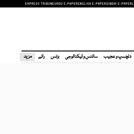
EXPRESS TRIBUNE
URDU E-PAPER
ENGLISH E-PAPER
SINDHI E-PAPER
L
دلچسپ و عجیب
سائنس و ٹیکنالوجی
بزنس
رائے
مزید