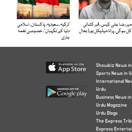
میر رضا علی کیس، قبر کشائی
‘ترکیہ، سعودیہ، پاکستان، اسلامی
کل ہوگی، پرانا میڈیکل بورڈ بحال
دنیا کے نگہبان’، خصوصی نغمہ
جاری
Showbiz News in
Sports News in U
International Ne
Urdu
Business News in
Urdu Magazine
Urdu Blogs
The Express Tri
Express Enterta