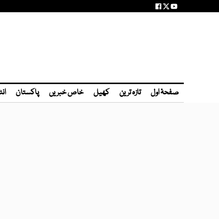
صفحۂ اول
تازہ ترین
کھیل
خاص خبریں
پاکستان
انٹ