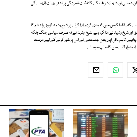
اقان عباسی اور شہباز شریف کے کاغذات نامزدگی پر اعتراضات اٹھائے گی
کہ پاناما کیس میں کلیدی کردار ادا کرنے پر شیخ رشید کو وزیراعظم کا
لحق اور شیخ رشید نے ادا کیا ہے، شیخ رشید نے نہ صرف سیاسی جنگ بلکہ
نا چاہیے، تاہم باقی اپوزیشن جماعتوں نے اس پر غور کرنے کے لیے مہلت
میدوار لانے میں کامیاب ہوجائے۔