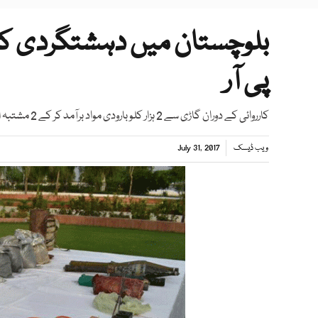
بلوچستان میں دہشتگردی کا بڑ
پی آر
کارروائی کے دوران گاڑی سے 2 ہزار کلو بارودی مواد برآمد کر کے 2 مشتبہ افراد کو گرفتار کر لیا گیا،ترجمان پاک فوج
ویب ڈیسک
July 31, 2017