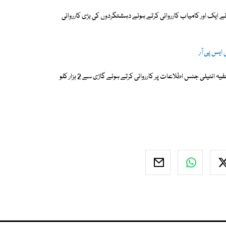
ے ایک اور کامیاب کارروائی کرتے ہوئے دہشتگردوں کی بڑی کارروائی
ترجمان پاک فوج کے مطابق بلوچستان کے ضلع قلعہ عبد اللہ میں ایف سی نے خفیہ انٹیلی جنس اطلاعات پر کارروائی کرتے ہوئے گاڑی سے 2 ہزار کلو