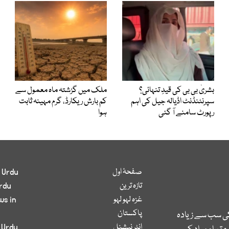
بشریٰ بی بی کی قیدِ تنہائی؟
ملک میں گزشتہ ماہ معمول سے
سپرنٹنڈنٹ اڈیالہ جیل کی اہم
کم بارش ریکارڈ، گرم مہینہ ثابت
رپورٹ سامنے آ گئی
ہوا
صفحۂ اول
 Urdu
تازہ ترین
rdu
غزہ لہو لہو
ws in
پاکستان
کی سب سے زیادہ
انٹر نیشنل
 Urdu