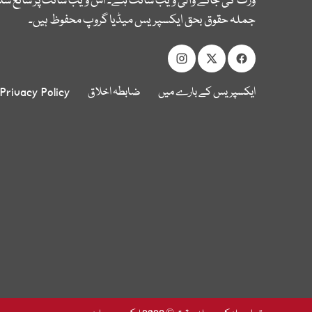
وزٹ کی جانے والی ویب سائٹ ہے۔ اس ویب سائٹ پر شائع شدہ
جملہ حقوق بحق ایکسپریس میڈیا گروپ محفوظ ہیں۔
ایکسپریس کے بارے میں
ضابطہ اخلاق
Privacy Policy