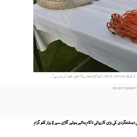
آپریشن رد الفساد کے تحت ایف سی نے قلعہ عبداللہ میں دہشتگردی کی بڑی کارروائی ناکام بناتے ہوئے گاڑی سے 2 ہزار کلو گرام