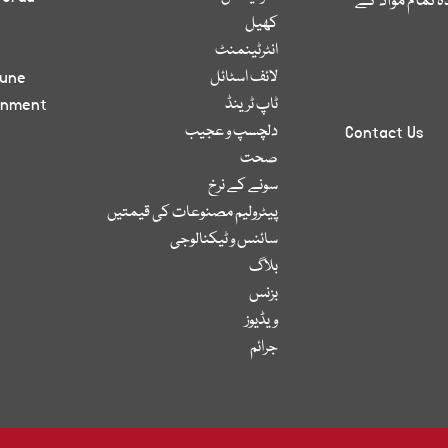
 تمام مواد کے
کھیل
انٹرٹینمنٹ
لائف اسٹائل
bune
ٹاپ ٹرینڈ
inment
دلچسپ و عجیب
Contact Us
صحت
سونے کے نرخ
پیٹرولیم مصنوعات کی قیمتیں
سائنس و ٹیکنالوجی
بلاگ
بزنس
ویڈیوز
جرائم