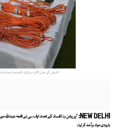
کارروائی کے دوران گاڑی سے 2 ہزار کلو بارودی مواد برآمد کر کے2 مشتبہ افراد کو گرفتار کرلیاگیا،ترجمان پاک فوج ۔ فوٹو : آئی ایس پی آر
NEW DELHI:
بارودی مواد برآمد کر لیا۔