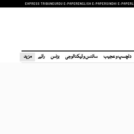
EXPRESS TRIBUNE
URDU E-PAPER
ENGLISH E-PAPER
SINDHI E-PAPER
L
دلچسپ و عجیب
سائنس و ٹیکنالوجی
بزنس
رائے
مزید