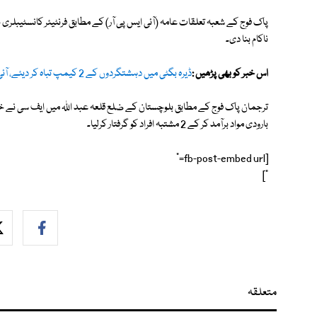
پاک فوج کے شعبہ تعلقات عامہ (آئی ایس پی آر) کے مطابق فرنٹیئر کانسٹیبلری ن
ناکام بنا دی۔
اس خبر کو بھی پڑھیں :
ڈیرہ بگٹی میں دہشتگردوں کے 2 کیمپ تباہ کر دیئے، آئی ایس پی آر
بارودی مواد برآمد کر کے 2 مشتبہ افراد کو گرفتار کرلیا۔
[fb-post-embed url="
"]
متعلقہ