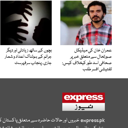
عمران خان کی میڈیکل
بچوں کے ساتھ زیادتی اور دیگر
صورتحال سے متعلق خبر پر
جرائم کے ہولناک اعداد و شمار
صحافی اسد طور کیخلاف کیس:
جاری، پنجاب سرفہرست
تفتیشی افسر طلب
express.pk
خبروں اور حالات حاضرہ سے متعلق پاکستان 