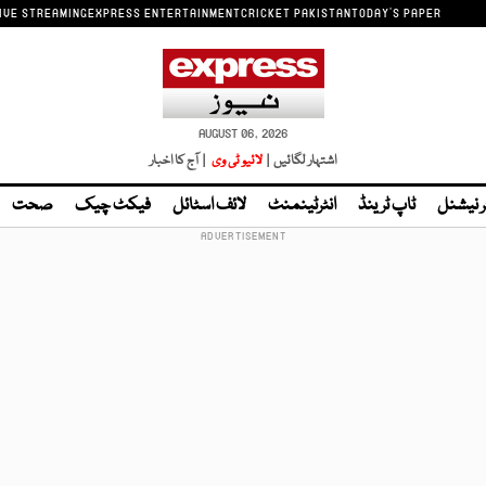
IVE STREAMING
EXPRESS ENTERTAINMENT
CRICKET PAKISTAN
TODAY'S PAPER
AUGUST 06, 2026
اشتہار لگائیں |
لائیو ٹی وی
| آج کا اخبار
ر نیشنل
ٹاپ ٹرینڈ
انٹرٹینمنٹ
لائف اسٹائل
فیکٹ چیک
صحت