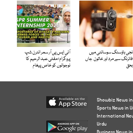
نجی ہاؤسنگ سوسائٹی میں
آئی ایس پی آر سمر انٹرن شپ
فائرنگ سے مرد اور خاتون جاں
پروگرام؛ مفتی عبد الرحیم کا
بحق
نوجوانوں کو خاص پیغام
Showbiz News in
Sports News in U
International Ne
Urdu
Business News in