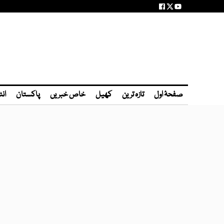
صفحۂ اول
تازہ ترین
کھیل
خاص خبریں
پاکستان
انٹ