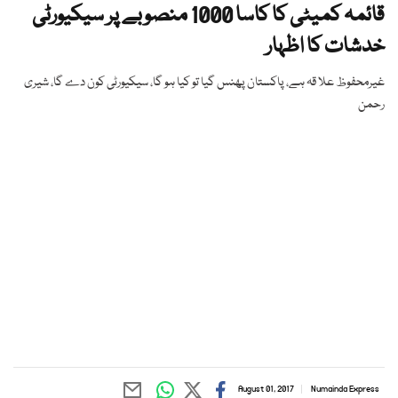
قائمہ کمیٹی کا کاسا 1000 منصوبے پر سیکیورٹی
خدشات کا اظہار
غیرمحفوظ علا قہ ہے، پاکستان پھنس گیا تو کیا ہو گا، سیکیورٹی کون دے گا، شیری
رحمن
August 01, 2017
Numainda Express