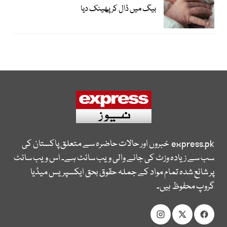
بیگ میں ڈال کر پھینک دیا
express.pk
خبروں اور حالات حاضرہ سے متعلق پاکستان کی
سب سے زیادہ وزٹ کی جانے والی ویب سائٹ ہے۔ اس ویب سائٹ
پر شائع شدہ تمام مواد کے جملہ حقوق بحق ایکسپریس میڈیا
گروپ محفوظ ہیں۔