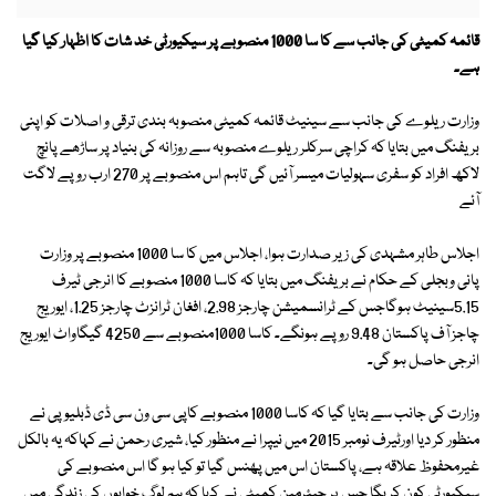
قائمہ کمیٹی کی جانب سے کا سا 1000 منصوبے پر سیکیورٹی خد شات کا اظہار کیا گیا
ہے۔
وزارت ریلوے کی جانب سے سینیٹ قائمہ کمیٹی منصوبہ بندی ترقی و اصلات کو اپنی
بریفنگ میں بتایا کہ کراچی سرکلر ریلوے منصوبہ سے روزانہ کی بنیاد پر ساڑھے پانچ
لاکھ افراد کو سفری سہولیات میسر آئیں گی تاہم اس منصوبے پر 270 ارب روپے لاگت
آئے
اجلاس طاہر مشہدی کی زیر صدارت ہوا، اجلاس میں کا سا 1000 منصوبے پر وزارت
پانی وبجلی کے حکام نے بریفنگ میں بتایا کہ کاسا 1000 منصوبے کا انرجی ٹیرف
5.15سینیٹ ہوگاجس کے ٹرانسمیشن چارجز 2.98، افغان ٹرانزٹ چارجز 1.25، ایوریج
چاجز آف پاکستان 9.48 روپے ہونگے۔ کاسا 1000منصوبے سے 4250 گیگاواٹ ایوریج
انرجی حاصل ہو گی۔
وزارت کی جانب سے بتایا گیا کہ کاسا 1000 منصوبے کاپی سی ون سی ڈی ڈبلیو پی نے
منظور کر دیا اورٹیرف نومبر 2015 میں نیپرا نے منظور کیا، شیری رحمن نے کہاکہ یہ بالکل
غیرمحفوظ علاقہ ہے، پاکستان اس میں پھنس گیا تو کیا ہو گا اس منصوبے کی
سیکیورٹی کون کریگا جس پر چیئرمین کمیٹی نے کہا کہ ہم لوگ خوابوں کی زندگی میں