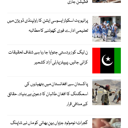
فکیشن جاری
پرائیویٹ اسکولز ایسوسی ایشن کا راولپنڈی ڈویژن میں
تعلیمی ادارے فوری کھولنے کا مطالبہ
ن لیگ کو زبردستی جتوایا جا رہا ہے شفاف تحقیقات
کرائی جائیں، پیپلز پارٹی آزاد کشمیر
پاکستان سے افغانستان میں ہتھیاروں کی
اسمگلنگ کا افغان طالبان کا دعویٰ بے بنیاد، حقائق
کے منافی قرار
گجرات؛ نومولود جڑواں بہن بھائی کو ماں نے شاپنگ