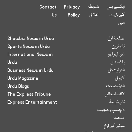
ایکسپریس
ضابطہ
Privacy
Contact
کے بارے
اخلاق
Policy
Us
میں
صفحۂ اول
Showbiz News in Urdu
تازہ ترین
Sports News in Urdu
غزہ لہو لہو
International News in
پاکستان
Urdu
انٹر نیشنل
Business News in Urdu
کھیل
Urdu Magazine
انٹرٹینمنٹ
Urdu Blogs
لائف اسٹائل
The Express Tribune
ٹاپ ٹرینڈ
Express Entertainment
دلچسپ و عجیب
صحت
سونے کے نرخ