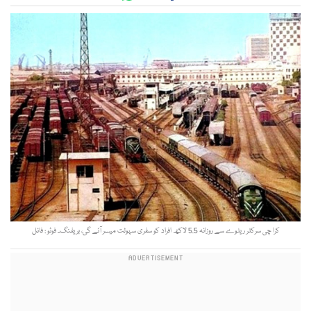
کرا چی سرکلر ریلوے سے روزانہ 5.5 لاکھ افراد کو سفری سہولت میسر آئے گی، بریفنگ۔ فوٹو : فائل