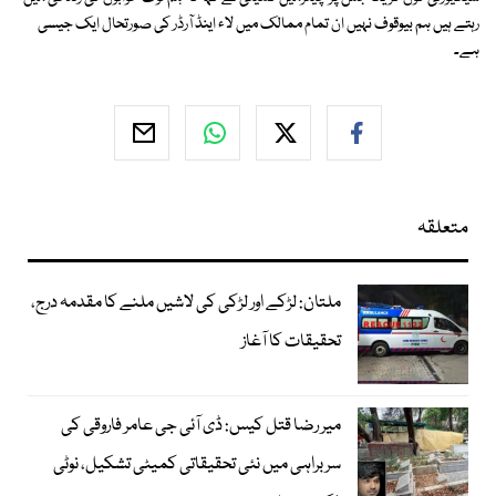
رہتے ہیں ہم بیوقوف نہیں ان تمام ممالک میں لاء اینڈ آرڈر کی صورتحال ایک جیسی
ہے۔
متعلقہ
ملتان: لڑکے اور لڑکی کی لاشیں ملنے کا مقدمہ درج،
تحقیقات کا آغاز
میر رضا قتل کیس: ڈی آئی جی عامر فاروقی کی
سربراہی میں نئی تحقیقاتی کمیٹی تشکیل، نوٹی