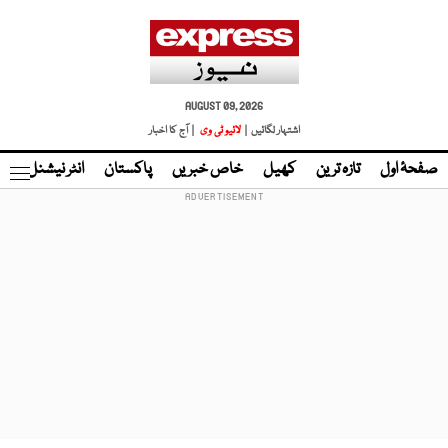
AUGUST 09, 2026
اشتہار لگائیں |
لائیو ٹی وی
| آج کا اخبار
صفحۂ اول
تازہ ترین
کھیل
خاص خبریں
پاکستان
انٹر نیشنل
ٹا