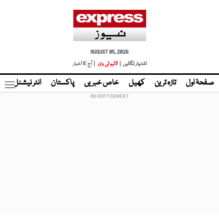
AUGUST 05, 2026
اشتہار لگائیں |
لائیو ٹی وی
| آج کا اخبار
صفحۂ اول
تازہ ترین
کھیل
خاص خبریں
پاکستان
انٹر نیشنل
ٹا