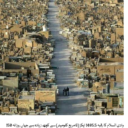
وادی السلام کا رقبہ 1485.5 ایکڑ (6 مربع کلومیٹر) سے کچھ زیادہ ہے جہاں روزانہ 150