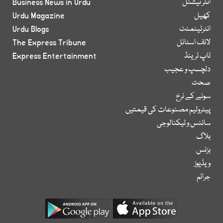
انٹر نیشنل
Business News in Urdu
کھیل
Urdu Magazine
انٹرٹینمنٹ
Urdu Blogs
لائف اسٹائل
The Express Tribune
ٹاپ ٹرینڈ
Express Entertainment
دلچسپ و عجیب
صحت
سونے کے نرخ
پیٹرولیم مصنوعات کی قیمتیں
سائنس و ٹیکنالوجی
بلاگ
بزنس
ویڈیوز
جرائم