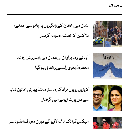
متعلقہ
لندن میں خاتون کے راہگیروں پر چاقو سے حملے؛
ہلاکتوں کا خدشہ؛ ملزمہ گرفتار
آبنائے ہرمز پر ایران اور عمان میں اہم پیش رفت،
محفوظ بحری راستے پر اتفاق ہوگیا
کروڑوں روپوں فراڈ کی ماسٹر مائنڈ بھارتی خاتون دبئی
سے ڈی پورٹ؛ پونے میں گرفتار
میکسیکو؛ ٹک ٹاک لائیو کے دوران معروف انفلوئنسر