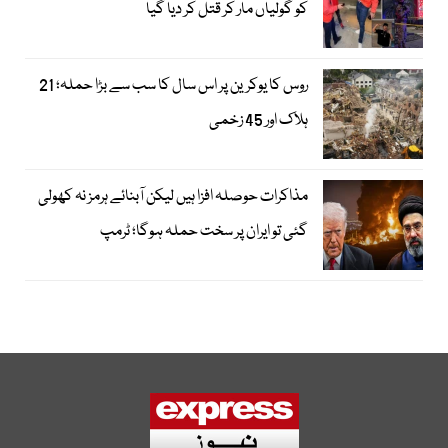
کو گولیاں مار کر قتل کر دیا گیا
روس کا یوکرین پر اس سال کا سب سے بڑا حملہ؛ 21
ہلاک اور 45 زخمی
مذاکرات حوصلہ افزا ہیں لیکن آبنائے ہرمز نہ کھولی
گئی تو ایران پر سخت حملہ ہوگا؛ ٹرمپ