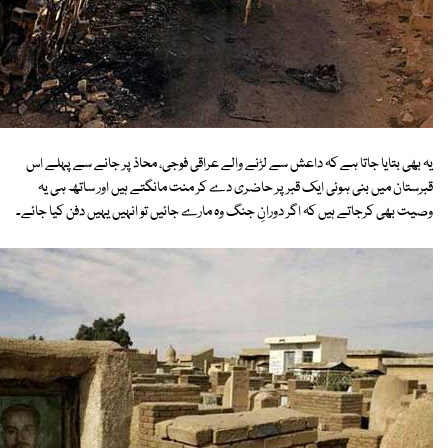
یہ بھی بتایا جاتا ہے کہ داعش سے لڑنے والے عراقی فوجی، محاذ پر جانے سے پہلے اس
قبرستان میں بنی ہوئی ایک قبر پر حاضری دے کر منت مانگتے ہیں اور ساتھ ہی یہ
وصیت بھی کرجاتے ہیں کہ اگر دورانِ جنگ وہ مارے جائیں تو انہیں یہیں دفن کیا جائے۔