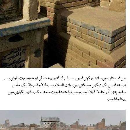
اس قبرستان میں سادہ اور کچی قبروں سے لے کر کتبوں، خطاطی اور خوبصورت نقوش سے
آراستہ قبریں تک دیکھی جاسکتی ہیں۔ وادی السلام سے نکالا جانے والا ایک خاص
سفید پتھر ''دُرِ نجف'' کہلاتا ہے جسے نہایت عقیدت و احترام کے ساتھ انگوٹھی میں
پہنا جاتا ہے۔