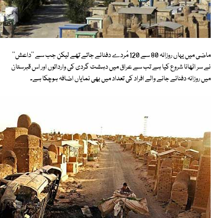
ماضی میں یہاں روزانہ 80 سے 120 مُردے دفنائے جاتے تھے لیکن جب سے ''داعش''
نے سر اٹھانا شروع کیا ہے تب سے عراق میں دہشت گردی کی وارداتوں اور اس قبرستان
میں روزانہ دفنائے جانے والے افراد کی تعداد میں بھی نمایاں اضافہ ہوچکا ہے۔