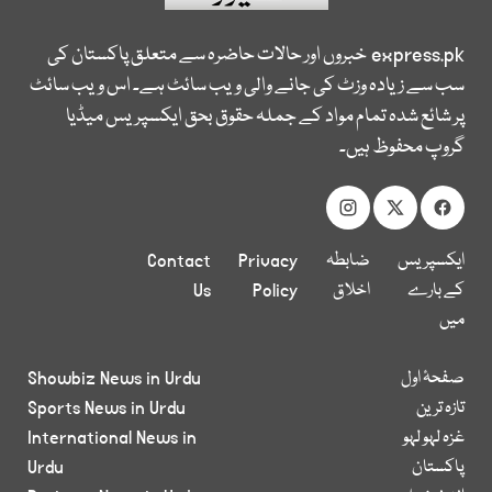
express.pk
خبروں اور حالات حاضرہ سے متعلق پاکستان کی
سب سے زیادہ وزٹ کی جانے والی ویب سائٹ ہے۔ اس ویب سائٹ
پر شائع شدہ تمام مواد کے جملہ حقوق بحق ایکسپریس میڈیا
گروپ محفوظ ہیں۔
ایکسپریس
ضابطہ
Privacy
Contact
کے بارے
اخلاق
Policy
Us
میں
صفحۂ اول
Showbiz News in Urdu
تازہ ترین
Sports News in Urdu
غزہ لہو لہو
International News in
پاکستان
Urdu