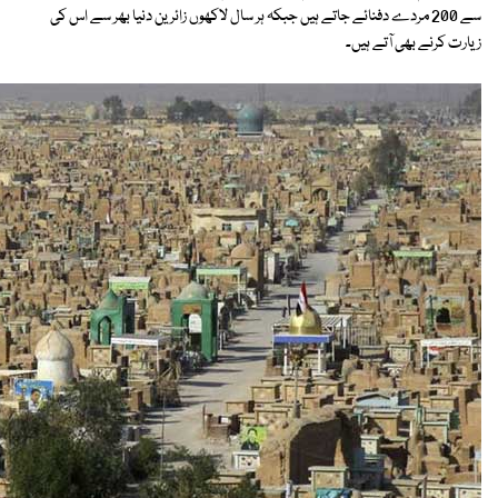
سے 200 مردے دفنائے جاتے ہیں جبکہ ہر سال لاکھوں زائرین دنیا بھر سے اس کی
زیارت کرنے بھی آتے ہیں۔