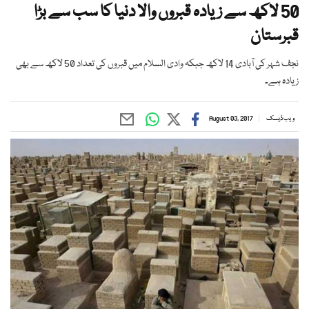
50 لاکھ سے زیادہ قبروں والا دنیا کا سب سے بڑا
قبرستان
نجف شہر کی آبادی 14 لاکھ جبکہ وادی السلام میں قبروں کی تعداد 50 لاکھ سے بھی
زیادہ ہے۔
ویب ڈیسک
August 03, 2017