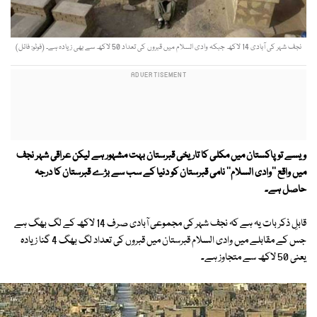
نجف شہر کی آبادی 14 لاکھ جبکہ وادی السلام میں قبروں کی تعداد 50 لاکھ سے بھی زیادہ ہے۔ (فوٹو: فائل)
ویسے تو پاکستان میں مکلی کا تاریخی قبرستان بہت مشہور ہے لیکن عراقی شہر نجف
میں واقع ''وادی السلام'' نامی قبرستان کو دنیا کے سب سے بڑے قبرستان کا درجہ
حاصل ہے۔
قابلِ ذکر بات یہ ہے کہ نجف شہر کی مجموعی آبادی صرف 14 لاکھ کے لگ بھگ ہے
جس کے مقابلے میں وادی السلام قبرستان میں قبروں کی تعداد لگ بھگ 4 گنا زیادہ
یعنی 50 لاکھ سے متجاوز ہے۔