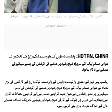
اگر میں مارا گیا تو قتل کے مجرم نواز شریف، شہباز شریف اوران کا خاندان ہو گا، شیخ رشید ۔ فوٹو: فائل
HOTAN, CHINA:
پارلیمنٹ ہاؤس کے باہر مسلم لیگ (ن) کے کارکنوں نے
عوامی مسلم لیگ کے سربراہ شیخ رشید پر حملے کی کوشش کی جسے سیکیورٹی
عملے نے ناکام بنادیا۔
ایکسپریس نیوز کے مطابق پارلیمنٹ ہاؤس کے باہر مسلم لیگ (ن) کے کارکنوں کی بڑی
تعداد نے عوامی مسلم لیگ کے سربراہ شیخ رشید پر حملے کی کوشش کی تاہم
سیکیورٹی پر مامور اہلکاروں نے شیخ رشید کو اپنے حصار میں لے کر انہیں بحفاظت گاڑی
میں بٹھادیا۔ اس دوران (ن)لیگ کے کارکن شیخ رشید اور چیرمین تحریک انصاف عمران
خان کے خلاف نعرے بازی بھی کرتے رہے۔