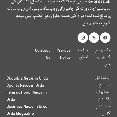
express.pk
خبروں اور حالات حاضرہ سے متعلق پاکستان کی
سب سے زیادہ وزٹ کی جانے والی ویب سائٹ ہے۔ اس ویب سائٹ
پر شائع شدہ تمام مواد کے جملہ حقوق بحق ایکسپریس میڈیا
گروپ محفوظ ہیں۔
ایکسپریس
ضابطہ
Privacy
Contact
کے بارے
اخلاق
Policy
Us
میں
صفحۂ اول
Showbiz News in Urdu
تازہ ترین
Sports News in Urdu
غزہ لہو لہو
International News in
پاکستان
Urdu
انٹر نیشنل
Business News in Urdu
کھیل
Urdu Magazine