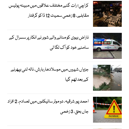
کراچی؛ رات گئے مختلف علاقوں میں مبینہ پولیس
مقابلے، 8 زخمی سمیت 12 ڈاکو گرفتار
ناراض بیوی کو منانے والے شوہر نے انکار پر سسرال کے
سامنے خود کو آگ لگا لی
جڑواں شہروں میں موسلادھار بارش، نالہ لئی بپھرنے
کے بعد تھم گیا
احمد پور شرقیہ، دو موٹر سائیکلوں میں تصادم، 2 افراد
جاں بحق، 3 زخمی