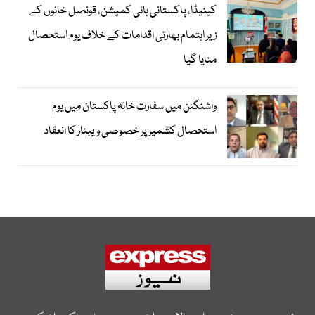
کینیڈا، پاکستانی ہائی کمیشن، قونصل خانوں کے
زیر اہتمام بھارتی اقدامات کے خلاف یوم استحصال
منایا گیا
واشنگٹن میں سفارت خانہ پاکستان میں یوم
استحصال کشمیر پر خصوصی ویبنار کا انعقاد