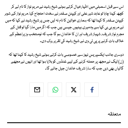
اس سے قبل اسمبلی میں اظہارخیال کرتے ہوئے شیخ رشید نے مریم نواز کا نام لے کر
کچھ کہنا چاہا تو عابد شیر علی اور کیپٹن صفدر نے سخت احتجاج کیا، مریم نواز کے شوہر
کیپٹن صفدر کا کہنا تھا کہ ہماری خواتین کا نام نہ لیں جس پر شیخ رشید نے کہا کہ میں
نے مریم بی بی کہا ہے وہ میری بیٹیوں جیسی ہیں جب کہ اگر میں مارا گیا تو قتل کے
مجرم نواز شریف، شہباز شریف اور ان کا خاندان ہو گا جب کہ نومنتخب وزیراعظم کے
خلاف بات کرنے پر پی ٹی وی نے شیخ رشید کی تقریر روک دی۔
دوسری جانب ایکسپریس نیوز سے خصوصی بات کرتے ہوئے شیخ رشید کا کہنا تھا کہ
(ن) لیگ نے مجھ پر حملہ کرنے کے لیے غنڈوں کو بلایا ہوا تھا اور انہوں نے مجھے
گالیاں بھی دیں جب کہ سارا شریف خاندان جیل جائے گا۔
متعلقہ