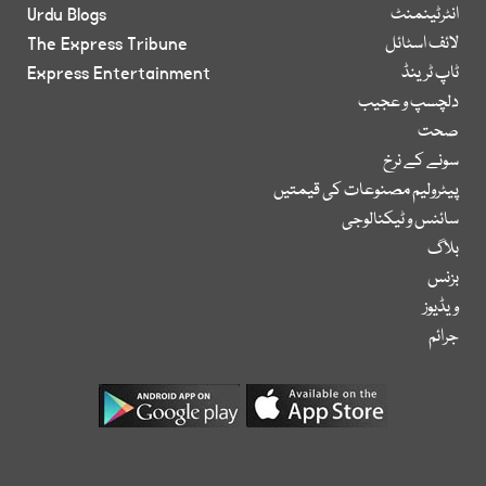
انٹرٹینمنٹ
Urdu Blogs
لائف اسٹائل
The Express Tribune
ٹاپ ٹرینڈ
Express Entertainment
دلچسپ و عجیب
صحت
سونے کے نرخ
پیٹرولیم مصنوعات کی قیمتیں
سائنس و ٹیکنالوجی
بلاگ
بزنس
ویڈیوز
جرائم