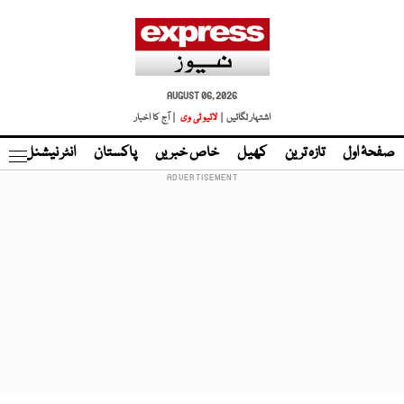
AUGUST 06, 2026
اشتہار لگائیں |
لائیو ٹی وی
| آج کا اخبار
صفحۂ اول
تازہ ترین
کھیل
خاص خبریں
پاکستان
انٹر نیشنل
ٹا