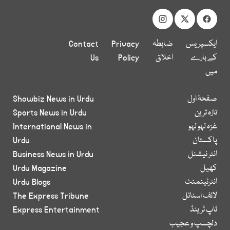
ایکسپریس
ضابطہ
Privacy
Contact
کے بارے
اخلاق
Policy
Us
میں
صفحۂ اول
Showbiz News in Urdu
تازہ ترین
Sports News in Urdu
غزہ لہو لہو
International News in
پاکستان
Urdu
انٹر نیشنل
Business News in Urdu
کھیل
Urdu Magazine
انٹرٹینمنٹ
Urdu Blogs
لائف اسٹائل
The Express Tribune
ٹاپ ٹرینڈ
Express Entertainment
دلچسپ و عجیب