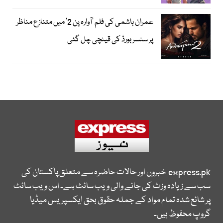
عمران ہاشمی کی فلم ’آوارہ پن 2‘ میں متنازع مناظر
پر سنسر بورڈ کی قینچی چل گئی
express.pk
خبروں اور حالات حاضرہ سے متعلق پاکستان کی
سب سے زیادہ وزٹ کی جانے والی ویب سائٹ ہے۔ اس ویب سائٹ
پر شائع شدہ تمام مواد کے جملہ حقوق بحق ایکسپریس میڈیا
گروپ محفوظ ہیں۔