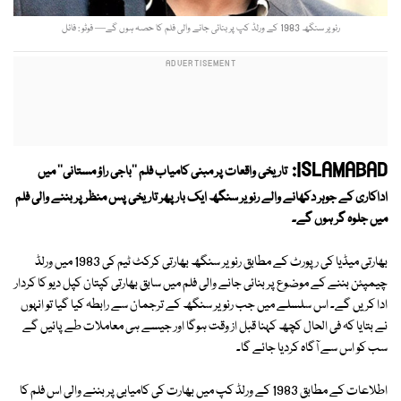
رنویر سنگھ 1983 کے ورلڈ کپ پر بنائی جانے والی فلم کا حصہ ہوں گے— فوٹو : فائل
ISLAMABAD:
تاریخی واقعات پر مبنی کامیاب فلم ''باجی راؤ مستانی'' میں
اداکاری کے جوہر دکھانے والے رنویر سنگھ ایک بار پھر تاریخی پس منظر پر بننے والی فلم
میں جلوہ گر ہوں گے۔
بھارتی میڈیا کی رپورٹ کے مطابق رنویر سنگھ بھارتی کرکٹ ٹیم کی 1983 میں ورلڈ
چیمپئن بننے کے موضوع پر بنائی جانے والی فلم میں سابق بھارتی کپتان کپل دیو کا کردار
ادا کریں گے۔ اس سلسلے میں جب رنویر سنگھ کے ترجمان سے رابطہ کیا گیا تو انہوں
نے بتایا کہ فی الحال کچھ کہنا قبل از وقت ہوگا اور جیسے ہی معاملات طے پائیں گے
سب کو اس سے آگاہ کردیا جائے گا۔
اطلاعات کے مطابق 1983 کے ورلڈ کپ میں بھارت کی کامیابی پر بننے والی اس فلم کا