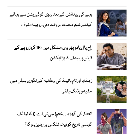
بچے کی پیدائش کے بعد بیوی کو ڈپریشن سے بچانے
کیلئے شوہر محبت اور وقت دیں، روبینہ اشرف
راج پال یادو پھر بڑی مشکل میں: 16 کروڑ روپے کے
قرض پر بینک کا بڑا ایکشن
زینڈایا اور ٹام ہالینڈ کی برطانیہ کے لگژری ہوٹل میں
خفیہ ویڈنگ پارٹی
انتظار کی گھڑیاں ختم! جی ٹی اے 6 کا نیا لُک
کونسی تاریخ کو نیٹ فلکس پر ریلیز ہو گا؟