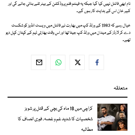
نام ابھی فائنل نہیں کیا گیا جبکہ یہ فینٹم فلم پروڈکشن کے بینر تلے بنائی جائے گی اور
کبیر خان اس کے ہدایت کار ہوں گے۔
خیال رہے کہ 1983 کے ورلڈ کپ میں بھارت نے فائنل میں ویسٹ انڈیز کو شکست
دے کر لارڈز کے میدان میں ورلڈ کپ جیتا تھا اور اس وقت بھارتی ٹیم کے کپتان کپل دیو
تھے۔
متعلقہ
کراچی میں 18 ماہ کی بچی کے قتل پر شوبز
شخصیات کا شدید غم و غصہ، فوری انصاف کا
مطالبہ