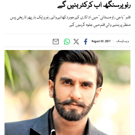
رنویرسنگھ اب کرکٹر بنیں گے
فلم ’’باجی راؤ مستانی‘‘ میں اداکاری کےجوہردکھانےوالے رنویرایک بار پھر تاریخی پس
منظر پربننے والی فلم میں جلوہ گرہوں گے
ویب ڈیسک
August 01, 2017