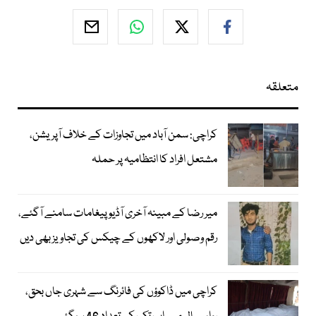
متعلقہ
کراچی: سمن آباد میں تجاوزات کے خلاف آپریشن،
مشتعل افراد کا انتظامیہ پر حملہ
میر رضا کے مبینہ آخری آڈیو پیغامات سامنے آگئے،
رقم وصولی اور لاکھوں کے چیکس کی تجاویز بھی دیں
کراچی میں ڈاکوؤں کی فائرنگ سے شہری جاں بحق،