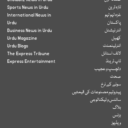
تازہ ترین
Sports News in Urdu
غزہ لہو لہو
International News in
پاکستان
Urdu
انٹر نیشنل
Business News in Urdu
کھیل
Urdu Magazine
انٹرٹینمنٹ
Urdu Blogs
لائف اسٹائل
The Express Tribune
ٹاپ ٹرینڈ
Express Entertainment
دلچسپ و عجیب
صحت
سونے کے نرخ
پیٹرولیم مصنوعات کی قیمتیں
سائنس و ٹیکنالوجی
بلاگ
بزنس
ویڈیوز