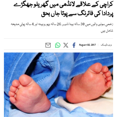
کراچی کے علاقے لانڈھی میں گھریلو جھگڑے
پردادا کی فائرنگ سے پوتا جاں بحق
زخمی ہونے والوں میں 30 سالہ بیٹا ناصر، 26 سالہ بہو روبینہ اور 4 سالہ پوتی مدیحہ
شامل ہیں
ویب ڈیسک
August 02, 2017