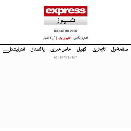
AUGUST 08, 2026
اشتہار لگائیں |
لائیو ٹی وی
| آج کا اخبار
صفحۂ اول
تازہ ترین
کھیل
خاص خبریں
پاکستان
انٹر نیشنل
ٹا