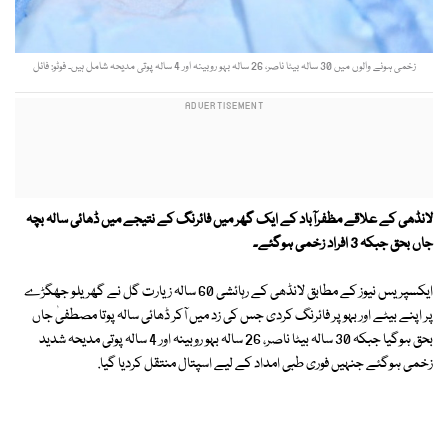
زخمی ہونے والوں میں 30 سالہ بیٹا ناصر، 26 سالہ بہو روبینہ اور 4 سالہ پوتی مدیحہ شامل ہیں۔ فوٹو: فائل
لانڈھی کے علاقے مظفرآباد کے ایک گھر میں فائرنگ کے نتیجے میں ڈھائی سالہ بچہ
جاں بحق جبکہ 3 افراد زخمی ہوگئے۔
ایکسپریس نیوز کے مطابق لانڈھی کے رہائشی 60 سالہ زیارت گل نے گھریلو جھگڑے
پر اپنے بیٹے اور بہو پر فائرنگ کردی جس کی زد میں آکر ڈھائی سالہ پوتا مصطفیٰ جاں
بحق ہوگیا جبکہ 30 سالہ بیٹا ناصر، 26 سالہ بہو روبینہ اور 4 سالہ پوتی مدیحہ شدید
زخمی ہوگئے جنہیں فوری طبی امداد کے لیے اسپتال منتقل کردیا گیا.