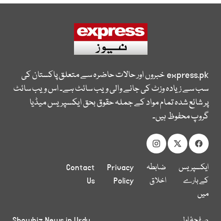
express.pk
خبروں اور حالات حاضرہ سے متعلق پاکستان کی
سب سے زیادہ وزٹ کی جانے والی ویب سائٹ ہے۔ اس ویب سائٹ
پر شائع شدہ تمام مواد کے جملہ حقوق بحق ایکسپریس میڈیا
گروپ محفوظ ہیں۔
ایکسپریس
ضابطہ
Privacy
Contact
کے بارے
اخلاق
Policy
Us
میں
صفحۂ اول
Showbiz News in Urdu