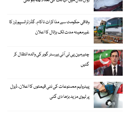
رواں سال میں اب تک کی تعداد 46 ہوگئی
وفاقی حکومت سے مذاکرات ناکام، گڈز ٹرانسپورٹرز کا
غیرمعینہ مدت تک ہڑتال کا اعلان
چئیرمین پی ٹی آئی بیرسٹر گوہر کی والدہ انتقال کر
گئیں
پیٹرولیم مصنوعات کی نئی قیمتوں کا اعلان، ڈیزل
پر لیوی مزید بڑھا دی گئی