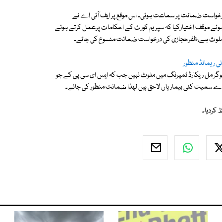
ی درخواست ضمانت پر سماعت ہوئی۔ اس موقع پر ایف آئی اے نے
ے موقف اختیارکیا کہ سپریم کورٹ کے احکامات پرعمل کرتے ہوئے
میں ملوث ہے،ظفرحجازی کی درخواست ضمانت منسوخ کی جائے۔
وگر مل ریکارڈ ٹمپرنگ میں ملوث نہیں جب کہ ایس ای سی پی کے جو
گردے سمیت کئی بیماریاں لاحق ہیں لہذا ضمانت منظور کی جائے۔