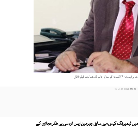
گا، عدالت۔ فوٹو: فائل
ڈ میں ٹیمپرنگ کیس میں سابق چیرمین ایس ای سی پی ظفرحجازی کے