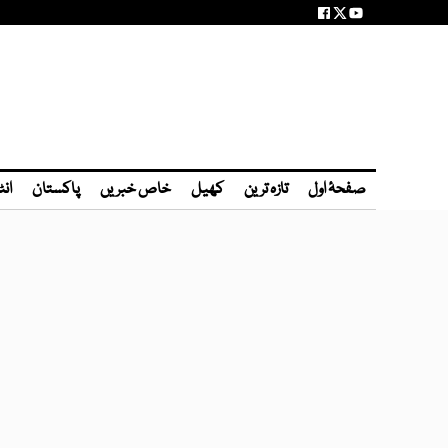
صفحۂ اول
تازہ ترین
کھیل
خاص خبریں
پاکستان
انٹ