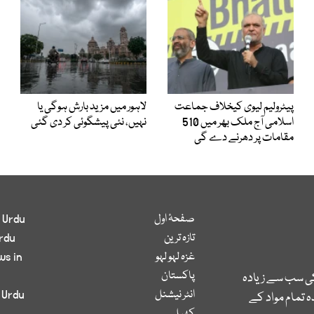
پیٹرولیم لیوی کیخلاف جماعت
لاہور میں مزید بارش ہوگی یا
اسلامی آج ملک بھر میں 510
نہیں، نئی پیشگوئی کر دی گئی
مقامات پر دھرنے دے گی
صفحۂ اول
 Urdu
تازہ ترین
rdu
غزہ لہو لہو
ws in
پاکستان
کی سب سے زیادہ
انٹر نیشنل
 Urdu
 تمام مواد کے