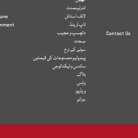
کھیل
انٹرٹینمنٹ
لائف اسٹائل
bune
ٹاپ ٹرینڈ
inment
دلچسپ و عجیب
Contact Us
صحت
سونے کے نرخ
پیٹرولیم مصنوعات کی قیمتیں
سائنس و ٹیکنالوجی
بلاگ
بزنس
ویڈیوز
جرائم