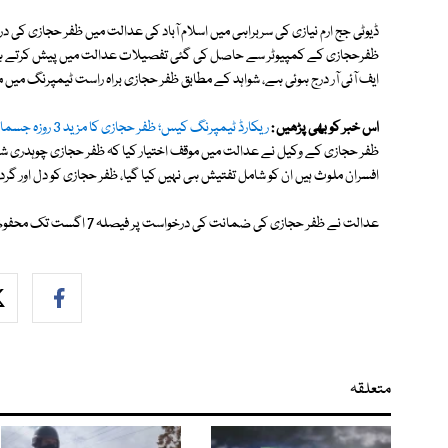
ڈیوٹی جج ارم نیازی کی سربراہی میں اسلام آباد کی عدالت میں ظفر حجازی ک
ظفرحجازی کے کمپیوٹر سے حاصل کی گئی تفصیلات عدالت میں پیش کرتے ہوئ
ایف آئی آر درج ہوئی ہے، شواہد کے مطابق ظفر حجازی براہ راست ٹیمپرنگ 
اس خبر کو بھی پڑھیں :
ریکارڈ ٹیمپرنگ کیس؛ ظفر حجازی کا مزید 3 روزہ جسمانی ریمانڈ منظور
ظفر حجازی کے وکیل نے عدالت میں موقف اختیار کیا کہ ظفر حجازی چوہدری ش
افسران ملوث ہیں ان کو شامل تفتیش ہی نہیں کیا گیا، ظفر حجازی کو دل اور 
عدالت نے ظفر حجازی کی ضمانت کی درخواست پر فیصلہ 7 اگست تک محفوظ کردیا۔
متعلقہ