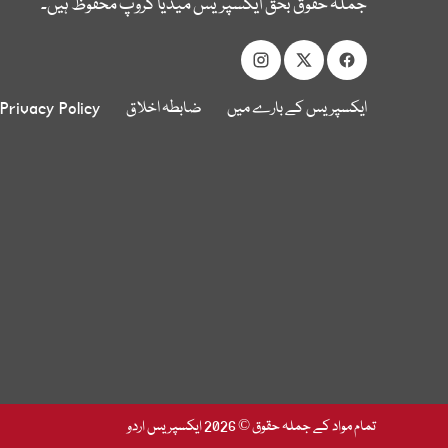
جملہ حقوق بحق ایکسپریس میڈیا گروپ محفوظ ہیں۔
ایکسپریس کے بارے میں
ضابطہ اخلاق
Privacy Policy
تمام مواد کے جملہ حقوق © 2026 ایکسپریس اردو