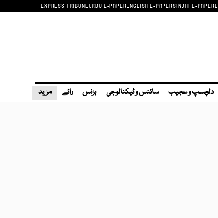
EXPRESS TRIBUNE
URDU E-PAPER
ENGLISH E-PAPER
SINDHI E-PAPER
L
دلچسپ و عجیب
سائنس و ٹیکنالوجی
بزنس
رائے
مزید