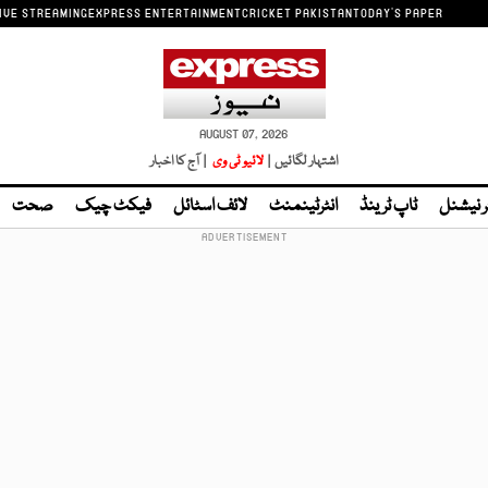
IVE STREAMING
EXPRESS ENTERTAINMENT
CRICKET PAKISTAN
TODAY'S PAPER
AUGUST 07, 2026
اشتہار لگائیں |
لائیو ٹی وی
| آج کا اخبار
ر نیشنل
ٹاپ ٹرینڈ
انٹرٹینمنٹ
لائف اسٹائل
فیکٹ چیک
صحت