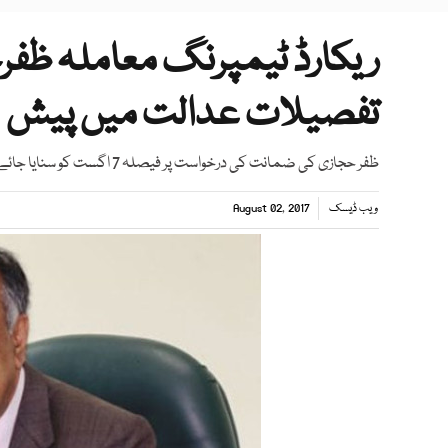
ریکارڈ ٹیمپرنگ معاملہ ظفر
تفصیلات عدالت میں پیش
ظفر حجازی کی ضمانت کی درخواست پر فیصلہ 7 اگست کو سنایا جائےگا، عدالت
ویب ڈیسک
August 02, 2017