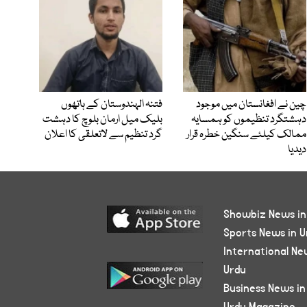
چین نے افغانستان میں موجود
فتنہ الہندوستان کے ہاتھوں
دہشتگرد تنظیموں کو ہمسایہ
بلیک میل ارمان بلوچ کا دہشت
ممالک کیلئے سنگین خطرہ قرار
گرد تنظیم سے لاتعلقی کا اعلان
دیدیا
Showbiz News in
Sports News in U
International Ne
Urdu
Business News in