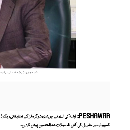
ظفر حجازی کی ضمانت کی درخواست پر فیصلہ 7 اگست کو سنایا جائے
PESHAWAR:
ایف آئی اے نے چوہدری شوگر ملز کے تحقیقاتی ریکار
کمپیوٹر سے حاصل کی گئی تفصیلات عدالت میں پیش کردیں۔