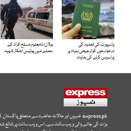
پاسپورٹ کی تجدید کی
بولان؛ نامعلوم مسلح افراد کے
درخواستوں کو ترجیحی بنیاد پر
حملے میں پولیس اہلکار شہید
پراسیس کرنے کی ہدایت
express.pk
خبروں اور حالات حاضرہ سے متعلق پاکستان 
وزٹ کی جانے والی ویب سائٹ ہے۔ اس ویب سائٹ پر شائع شدہ